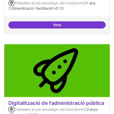
Treballem el pla estratègic del Canòdrom
1 any
Dinamització i facilitació
0
0
Vote
Suport a projectes digitals i dem
Digitalització de l'administració pública
Treballem el pla estratègic del Canòdrom
2 anys