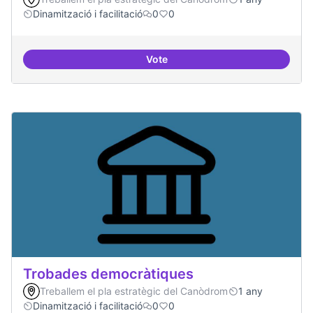
Dinamització i facilitació
0
0
Vote
Suport a projectes digitals i dem
Trobades democràtiques
Treballem el pla estratègic del Canòdrom
1 any
Dinamització i facilitació
0
0