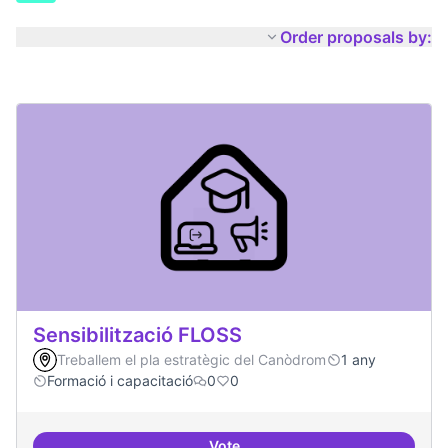
Order proposals by:
Sensibilització FLOSS
Treballem el pla estratègic del Canòdrom
1 any
Formació i capacitació
0
0
Vote