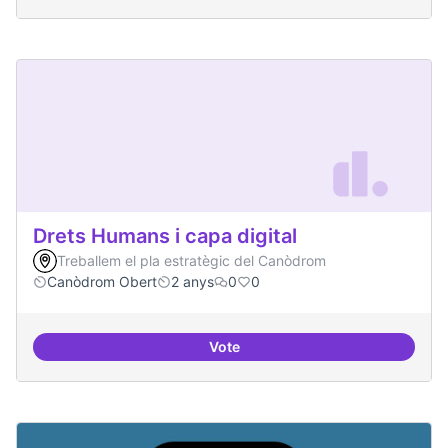
Drets Humans i capa digital
Treballem el pla estratègic del Canòdrom
Canòdrom Obert
2 anys
0
0
Vote
Drets Humans i capa digital