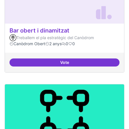
Bar obert i dinamitzat
Treballem el pla estratègic del Canòdrom
Canòdrom Obert
2 anys
0
0
Vote
Bar obert i dinamitzat