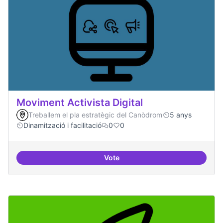
Moviment Activista Digital
Treballem el pla estratègic del Canòdrom
5 anys
Dinamització i facilitació
0
0
Vote
Moviment Activista Digital