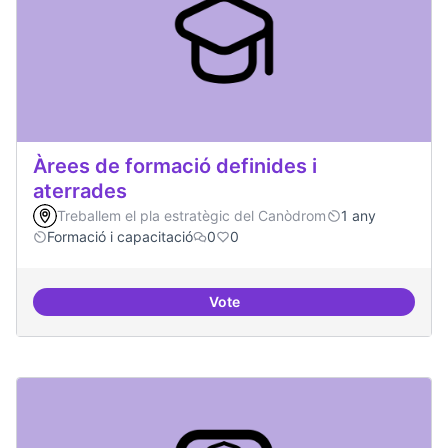
Àrees de formació definides i
aterrades
Treballem el pla estratègic del Canòdrom
1 any
Formació i capacitació
0
0
Vote
Àrees de formació definides i at