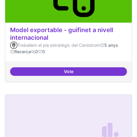
Model exportable - guifinet a nivell
internacional
Treballem el pla estratègic del Canòdrom
5 anys
Recerca
0
0
Vote
Model exportable - guifinet a nive