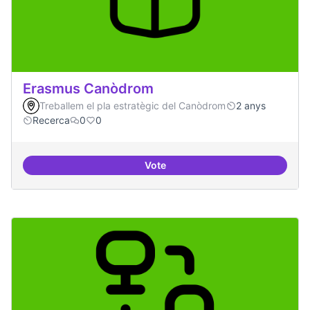
Erasmus Canòdrom
Treballem el pla estratègic del Canòdrom
2 anys
Recerca
0
0
Vote
Erasmus Canòdrom