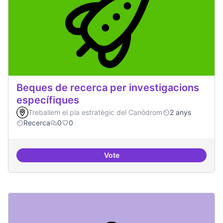
Beques de recerca per investigacions
específiques
Treballem el pla estratègic del Canòdrom
2 anys
Recerca
0
0
Vote
Beques de recerca per investiga