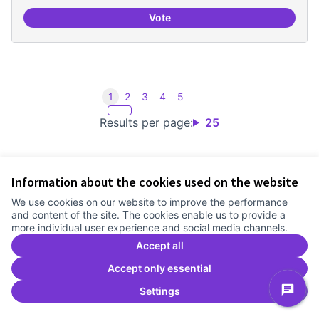
Vote
Incubadora d'ILPs
1
2
3
4
5
Results per page:
25
Information about the cookies used on the website
Terms of Service
We use cookies on our website to improve the performance
Cookie settings
and content of the site. The cookies enable us to provide a
Comunitat Canòdrom at Facebook
(External link)
Comunitat Canòdrom at Instagram
(External link)
Comunitat Canòdrom at YouTube
(External link)
English
more individual user experience and social media channels.
Triar la llengua
Elegir el idioma
Choose language
Accept all
Accept only essential
Settings
C
(E
(External link)
Website made with
free software
.
(External link)