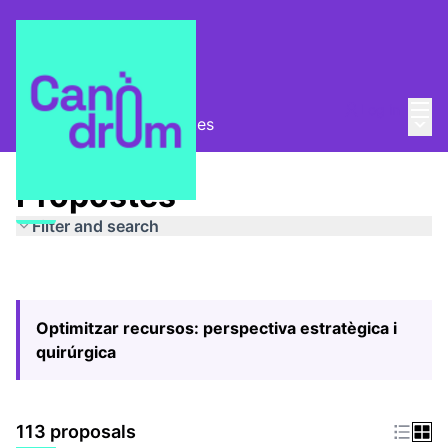
Mai
Log in
Main
Pla Estratègic
/
Propostes
Propostes
Filter and search
Optimitzar recursos: perspectiva estratègica i
quirúrgica
113 proposals