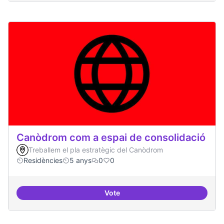
Canòdrom com a espai de consolidació
Treballem el pla estratègic del Canòdrom
Residències
5 anys
0
0
Vote
Canòdrom com a espai de consol