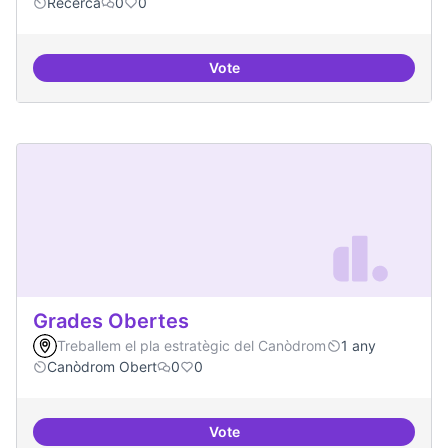
Recerca
0
0
Vote
Digitalització de l'administració 
Grades Obertes
Treballem el pla estratègic del Canòdrom
1 any
Canòdrom Obert
0
0
Vote
Grades Obertes