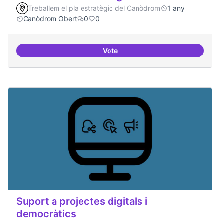
Treballem el pla estratègic del Canòdrom
1 any
Canòdrom Obert
0
0
Vote
Festival feminisme digital
Suport a projectes digitals i
democràtics