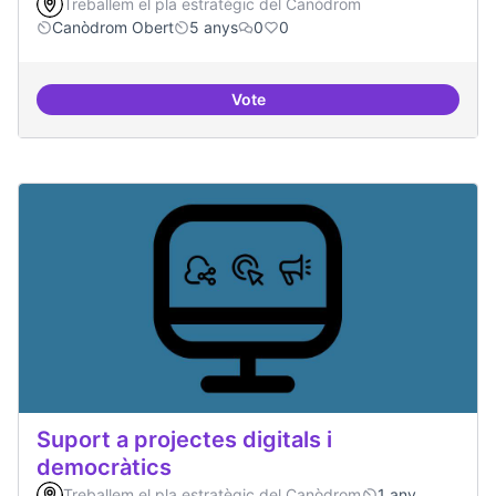
Treballem el pla estratègic del Canòdrom
Canòdrom Obert
5 anys
0
0
Vote
Treball en xarxa amb projectes i
Suport a projectes digitals i
democràtics
Treballem el pla estratègic del Canòdrom
1 any