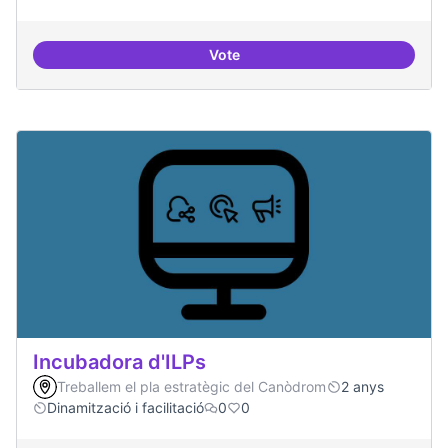
Vote
Trobades democràtiques
Incubadora d'ILPs
Treballem el pla estratègic del Canòdrom
2 anys
Dinamització i facilitació
0
0