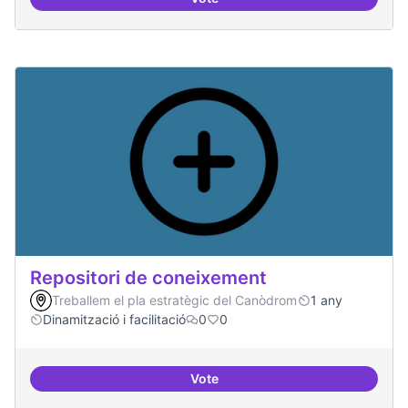
Sensibilització FLOSS
Repositori de coneixement
Treballem el pla estratègic del Canòdrom
1 any
Dinamització i facilitació
0
0
Vote
Repositori de coneixement