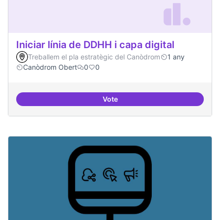
Iniciar línia de DDHH i capa digital
Treballem el pla estratègic del Canòdrom
1 any
Canòdrom Obert
0
0
Vote
Iniciar línia de DDHH i capa digita