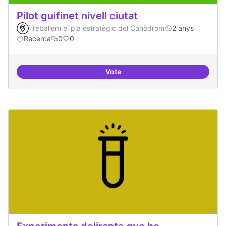
Pilot guifinet nivell ciutat
Treballem el pla estratègic del Canòdrom
2 anys
Recerca
0
0
Vote
Pilot guifinet nivell ciutat