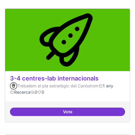
3-4 centres-lab internacionals
Treballem el pla estratègic del Canòdrom
1 any
Recerca
0
0
Vote
3-4 centres-lab internacionals