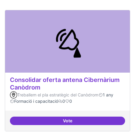
Consolidar oferta antena Cibernàrium
Canòdrom
Treballem el pla estratègic del Canòdrom
1 any
Formació i capacitació
0
0
Vote
Consolidar oferta antena Ciber