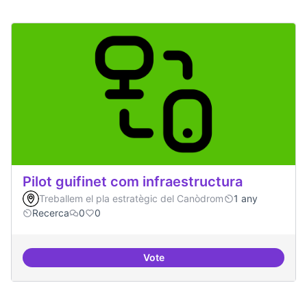
Pilot guifinet com infraestructura
Treballem el pla estratègic del Canòdrom
1 any
Recerca
0
0
Vote
Pilot guifinet com infraestructur