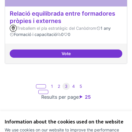
Relació equilibrada entre formadores
pròpies i externes
Treballem el pla estratègic del Canòdrom
1 any
Formació i capacitació
0
0
Vote
Relació equilibrada entre formad
1
2
3
4
5
Results per page:
25
Information about the cookies used on the website
Terms of Service
We use cookies on our website to improve the performance
Cookie settings