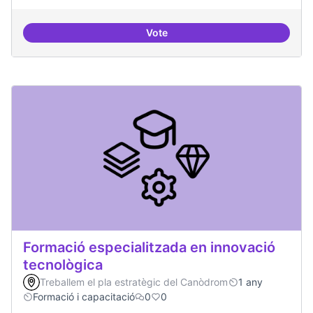
Vote
Tecnologies lliures en servidors
Formació especialitzada en innovació
tecnològica
Treballem el pla estratègic del Canòdrom
1 any
Formació i capacitació
0
0