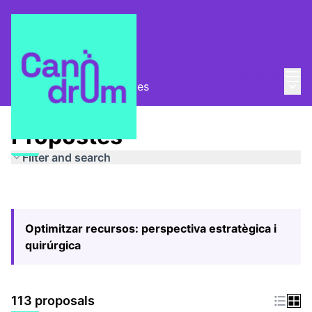
Mai
Log in
Main
Pla Estratègic
/
Propostes
Propostes
Filter and search
Optimitzar recursos: perspectiva estratègica i
quirúrgica
113 proposals