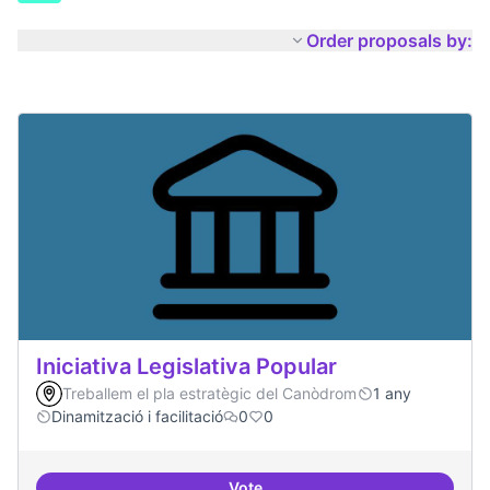
Order proposals by:
Iniciativa Legislativa Popular
Treballem el pla estratègic del Canòdrom
1 any
Dinamització i facilitació
0
0
Vote