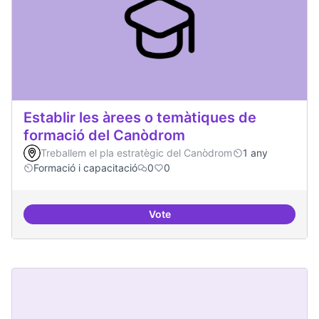
Establir les àrees o temàtiques de
formació del Canòdrom
Treballem el pla estratègic del Canòdrom
1 any
Formació i capacitació
0
0
Vote
Establir les àrees o temàtiques 