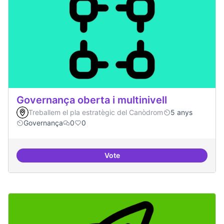
Governança oberta i multinivell
Treballem el pla estratègic del Canòdrom
5 anys
Governança
0
0
Vote
Governança oberta i multinivell