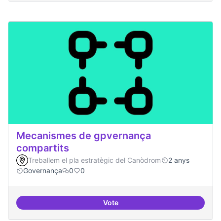
Mecanismes de gpvernança
compartits
Treballem el pla estratègic del Canòdrom
2 anys
Governança
0
0
Vote
Mecanismes de gpvernança comp