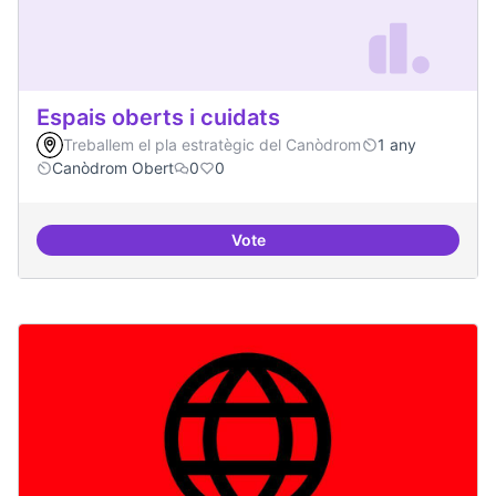
Espais oberts i cuidats
Treballem el pla estratègic del Canòdrom
1 any
Canòdrom Obert
0
0
Vote
Espais oberts i cuidats