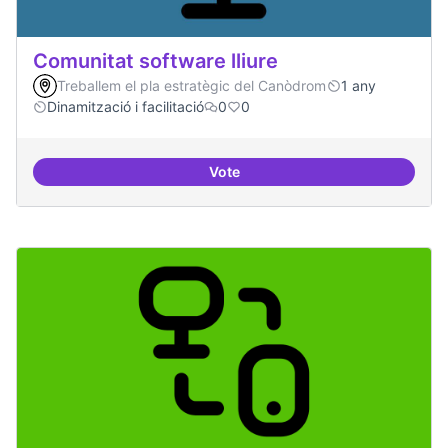
Comunitat software lliure
Treballem el pla estratègic del Canòdrom
1 any
Dinamització i facilitació
0
0
Vote
Comunitat software lliure