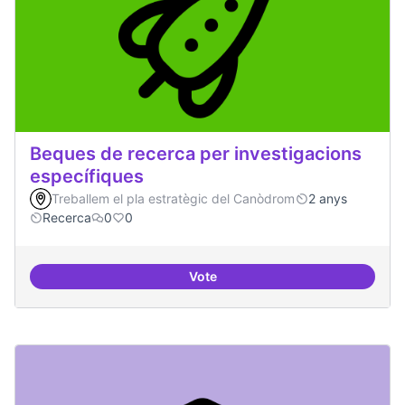
Beques de recerca per investigacions
específiques
Treballem el pla estratègic del Canòdrom
2 anys
Recerca
0
0
Vote
Beques de recerca per investiga