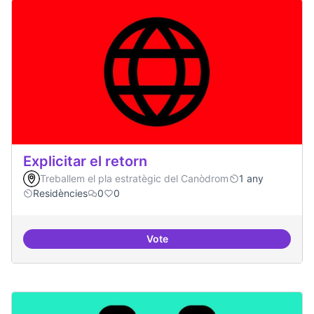
Explicitar el retorn
Treballem el pla estratègic del Canòdrom
1 any
Residències
0
0
Vote
Explicitar el retorn