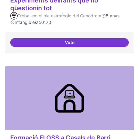
Experiments delirants que ho
qüestionin tot
Treballem el pla estratègic del Canòdrom
5 anys
Intangibles
0
0
Vote
Experiments delirants que ho qüe
Formació FLOSS a Casals de Barri