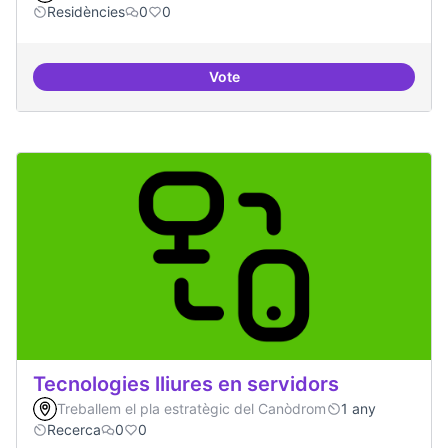
Residències
0
0
Vote
BBDD treballada i sòlida
Tecnologies lliures en servidors
Treballem el pla estratègic del Canòdrom
1 any
Recerca
0
0