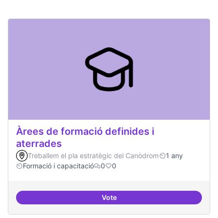
Àrees de formació definides i
aterrades
Treballem el pla estratègic del Canòdrom
1 any
Formació i capacitació
0
0
Vote
Àrees de formació definides i at