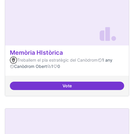
Memòria HIstòrica
Treballem el pla estratègic del Canòdrom
1 any
Canòdrom Obert
1
0
Vote
Memòria HIstòrica