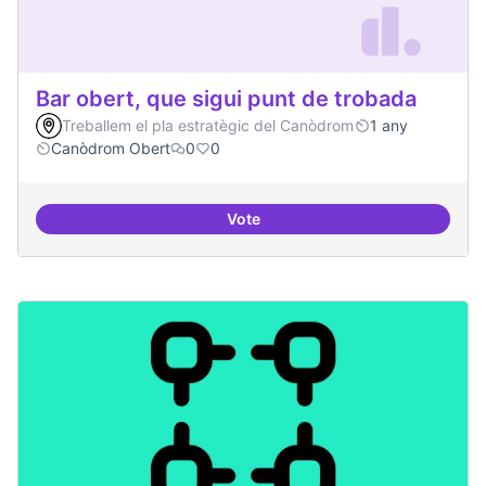
Bar obert, que sigui punt de trobada
Treballem el pla estratègic del Canòdrom
1 any
Canòdrom Obert
0
0
Vote
Bar obert, que sigui punt de trob