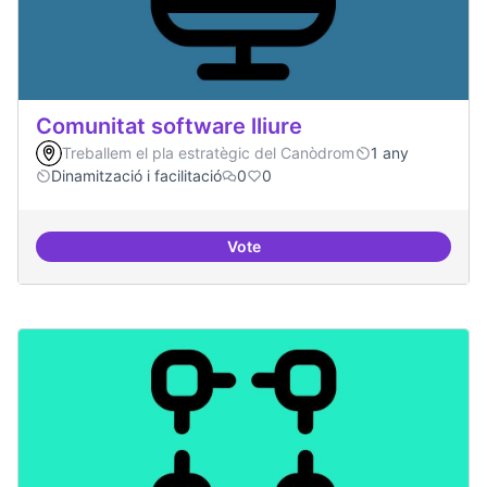
Comunitat software lliure
Treballem el pla estratègic del Canòdrom
1 any
Dinamització i facilitació
0
0
Vote
Comunitat software lliure