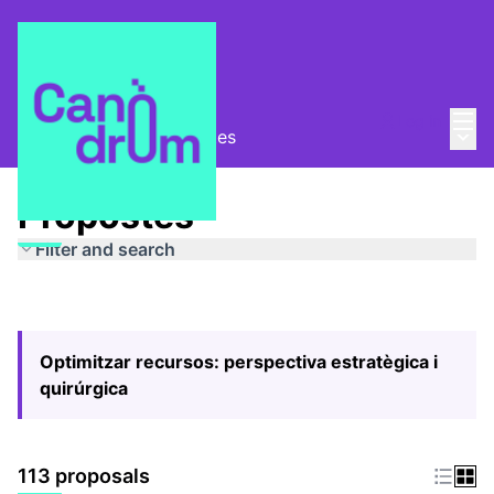
Mai
Log in
Main
Pla Estratègic
/
Propostes
Propostes
Filter and search
Optimitzar recursos: perspectiva estratègica i
quirúrgica
113 proposals