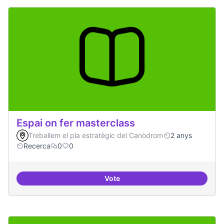
Espai on fer masterclass
Treballem el pla estratègic del Canòdrom
2 anys
Recerca
0
0
Vote
Espai on fer masterclass