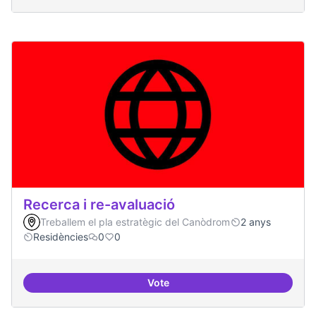
Recerca i re-avaluació
Treballem el pla estratègic del Canòdrom
2 anys
Residències
0
0
Vote
Recerca i re-avaluació