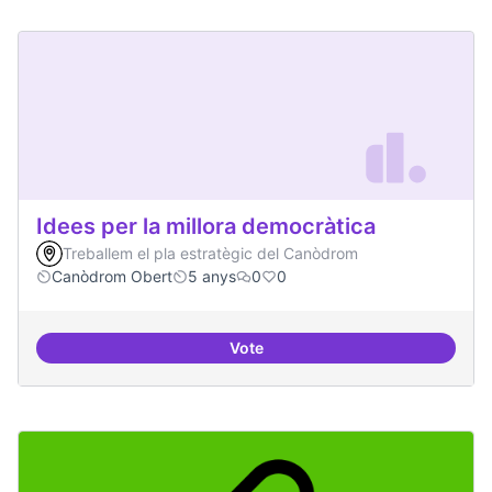
Idees per la millora democràtica
Treballem el pla estratègic del Canòdrom
Canòdrom Obert
5 anys
0
0
Vote
Idees per la millora democràtica