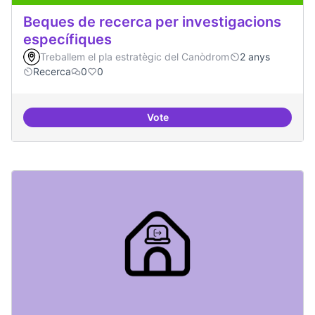
Beques de recerca per investigacions
específiques
Treballem el pla estratègic del Canòdrom
2 anys
Recerca
0
0
Vote
Beques de recerca per investiga