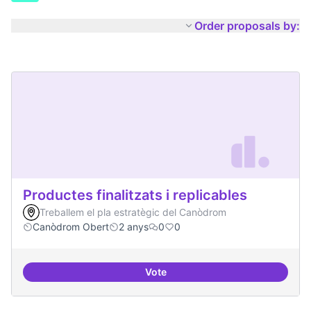
Order proposals by:
Productes finalitzats i replicables
Treballem el pla estratègic del Canòdrom
Canòdrom Obert
2 anys
0
0
Vote
Productes finalitzats i replicable