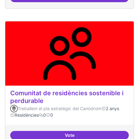
Comunitat de residències sostenible i
perdurable
Treballem el pla estratègic del Canòdrom
2 anys
Residències
0
0
Vote
Comunitat de r