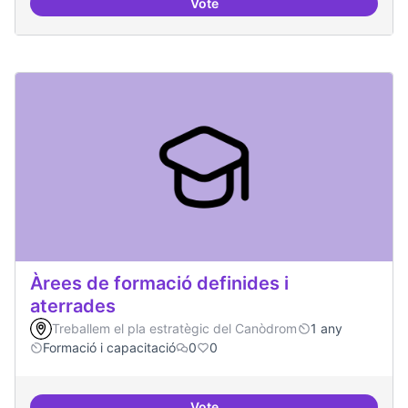
Vote
Sensibilització FLOSS
Àrees de formació definides i
aterrades
Treballem el pla estratègic del Canòdrom
1 any
Formació i capacitació
0
0
Vote