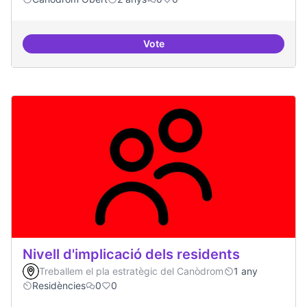
Vote
Videojocs alternatius
Nivell d'implicació dels residents
Treballem el pla estratègic del Canòdrom
1 any
Residències
0
0