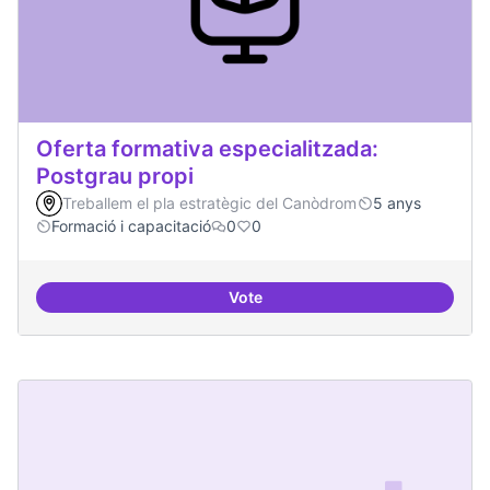
Oferta formativa especialitzada:
Postgrau propi
Treballem el pla estratègic del Canòdrom
5 anys
Formació i capacitació
0
0
Vote
Oferta formativa especialitzada: