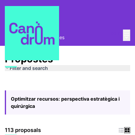
Mai
Log in
Main
Pla Estratègic
/
Propostes
Propostes
Filter and search
Optimitzar recursos: perspectiva estratègica i
quirúrgica
113 proposals