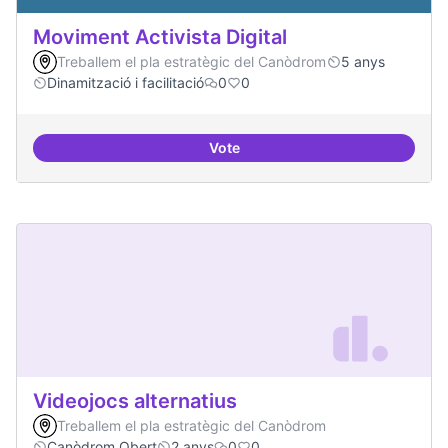
Moviment Activista Digital
Treballem el pla estratègic del Canòdrom
5 anys
Dinamització i facilitació
0
0
Vote
Moviment Activista Digital
Videojocs alternatius
Treballem el pla estratègic del Canòdrom
Canòdrom Obert
2 anys
0
0