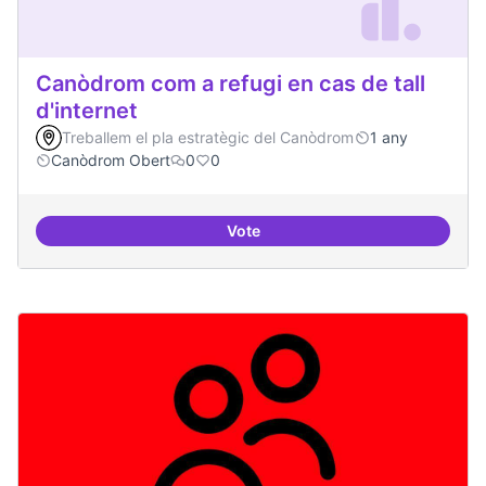
Canòdrom com a refugi en cas de tall
d'internet
Treballem el pla estratègic del Canòdrom
1 any
Canòdrom Obert
0
0
Vote
Canòdrom com a refugi en cas de t