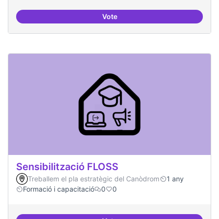
Vote
Nivell d'implicació dels residents
Sensibilització FLOSS
Treballem el pla estratègic del Canòdrom
1 any
Formació i capacitació
0
0