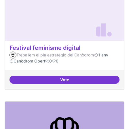
Festival feminisme digital
Treballem el pla estratègic del Canòdrom
1 any
Canòdrom Obert
0
0
Vote
Festival feminisme digital