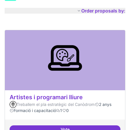
Order proposals by:
Artistes i programari lliure
Treballem el pla estratègic del Canòdrom
2 anys
Formació i capacitació
1
0
Vote