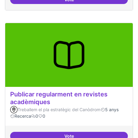
Àrees de formació definides i at
Publicar regularment en revistes
acadèmiques
Treballem el pla estratègic del Canòdrom
5 anys
Recerca
0
0
Vote