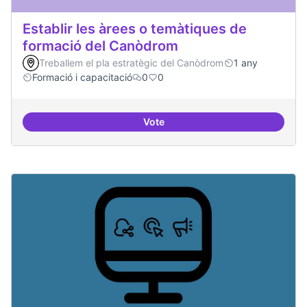
Establir les àrees o temàtiques de
formació del Canòdrom
Treballem el pla estratègic del Canòdrom
1 any
Formació i capacitació
0
0
Vote
Establir les àrees o temàtiques 