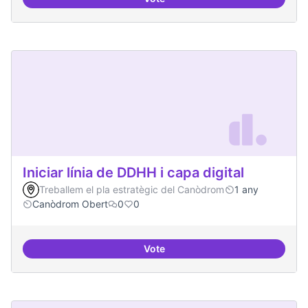
Artistes i programari lliure
Iniciar línia de DDHH i capa digital
Treballem el pla estratègic del Canòdrom
1 any
Canòdrom Obert
0
0
Vote
Iniciar línia de DDHH i capa digita