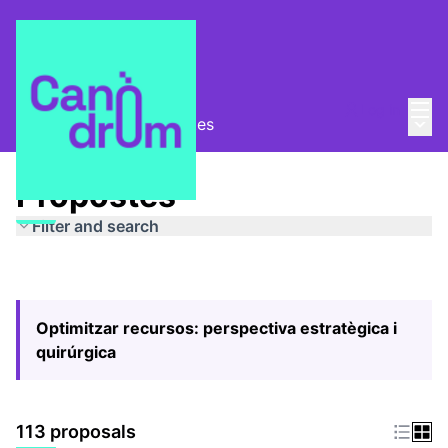
Mai
Log in
Main
Pla Estratègic
/
Propostes
Propostes
Filter and search
Optimitzar recursos: perspectiva estratègica i
quirúrgica
113 proposals