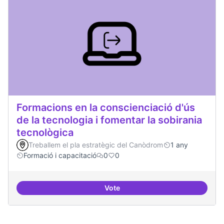
Formacions en la conscienciació d'ús
de la tecnologia i fomentar la sobirania
tecnològica
Treballem el pla estratègic del Canòdrom
1 any
Formació i capacitació
0
0
Vote
Formacions en la conscienciació d