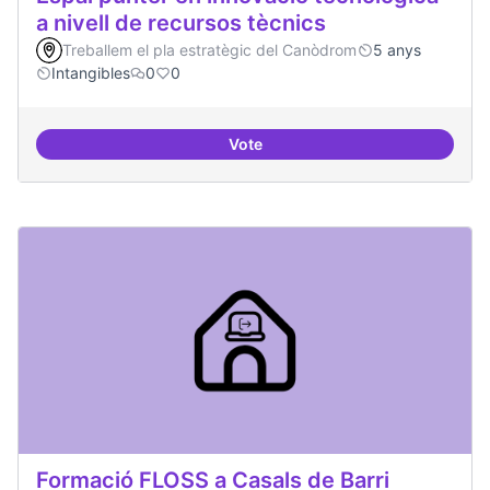
a nivell de recursos tècnics
Treballem el pla estratègic del Canòdrom
5 anys
Intangibles
0
0
Vote
Espai punter en innovació tecnolò
Formació FLOSS a Casals de Barri