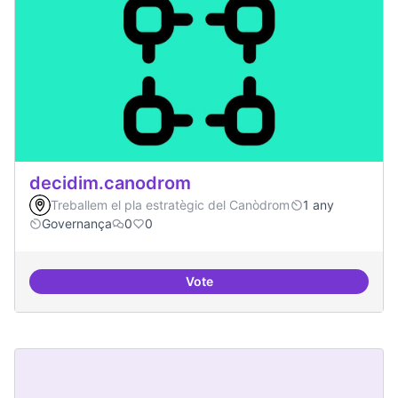
decidim.canodrom
Treballem el pla estratègic del Canòdrom
1 any
Governança
0
0
Vote
decidim.canodrom