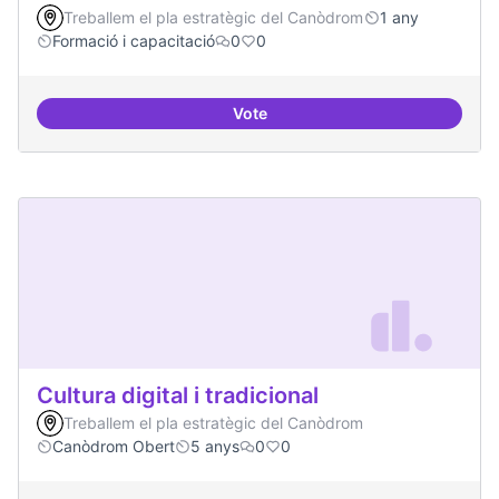
Treballem el pla estratègic del Canòdrom
1 any
Formació i capacitació
0
0
Vote
Formació FLOSS a Casals de Barr
Cultura digital i tradicional
Treballem el pla estratègic del Canòdrom
Canòdrom Obert
5 anys
0
0