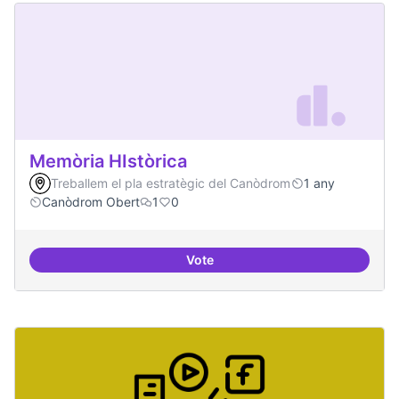
Memòria HIstòrica
Treballem el pla estratègic del Canòdrom
1 any
Canòdrom Obert
1
0
Vote
Memòria HIstòrica