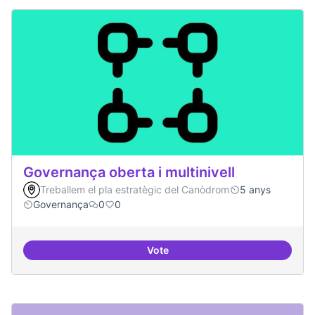
Governança oberta i multinivell
Treballem el pla estratègic del Canòdrom
5 anys
Governança
0
0
Vote
Governança oberta i multinivell