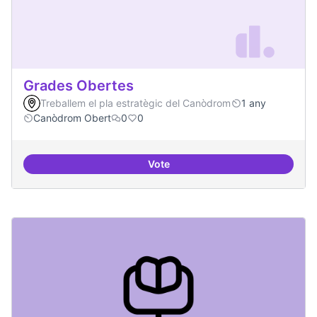
Grades Obertes
Treballem el pla estratègic del Canòdrom
1 any
Canòdrom Obert
0
0
Vote
Grades Obertes