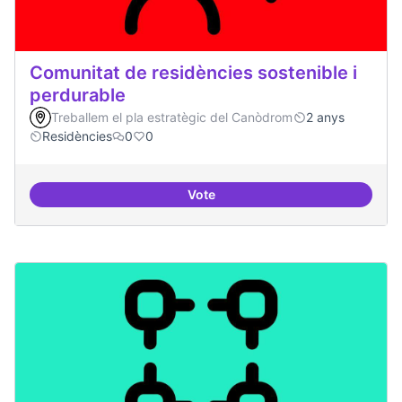
Comunitat de residències sostenible i
perdurable
Treballem el pla estratègic del Canòdrom
2 anys
Residències
0
0
Vote
Comunitat de r