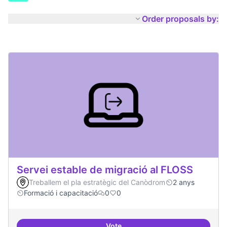
Order proposals by:
Servei estable de migració al FLOSS
Treballem el pla estratègic del Canòdrom
2 anys
Formació i capacitació
0
0
Vote