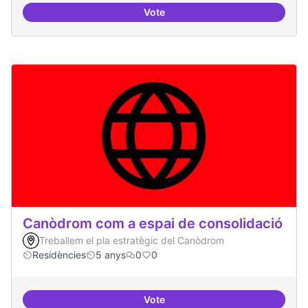
Vote
Cultura digital i tradicional
Canòdrom com a espai de consolidació
Treballem el pla estratègic del Canòdrom
Residències
5 anys
0
0
Vote
Canòdrom com a espai de consol