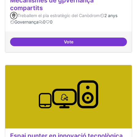
Mecanismes de gpvernança
compartits
Treballem el pla estratègic del Canòdrom
2 anys
Governança
0
0
Vote
Mecanismes de gpvernança comp
Espai punter en innovació tecnològica