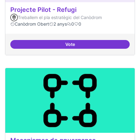
Projecte Pilot - Refugi
Treballem el pla estratègic del Canòdrom
Canòdrom Obert
2 anys
0
0
Vote
Projecte Pilot - Refugi