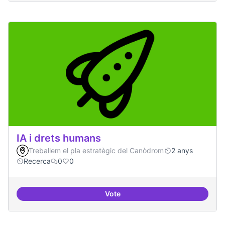
IA i drets humans
Treballem el pla estratègic del Canòdrom
2 anys
Recerca
0
0
Vote
IA i drets humans