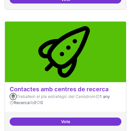
Servei estable de migració al FL
Contactes amb centres de recerca
Treballem el pla estratègic del Canòdrom
1 any
Recerca
0
0
Vote
Contactes amb centres de recer