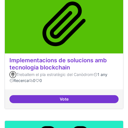
Implementacions de solucions amb
tecnologia blockchain
Treballem el pla estratègic del Canòdrom
1 any
Recerca
0
0
Vote
Implementacions de solucions a