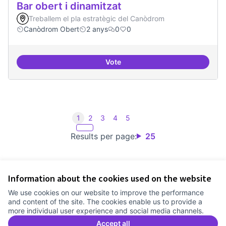
Bar obert i dinamitzat
Treballem el pla estratègic del Canòdrom
Canòdrom Obert
2 anys
0
0
Vote
Bar obert i dinamitzat
1
2
3
4
5
Results per page:
25
Information about the cookies used on the website
Terms of Service
We use cookies on our website to improve the performance
Cookie settings
and content of the site. The cookies enable us to provide a
Comunitat Canòdrom at Facebook
(External link)
Comunitat Canòdrom at Instagram
(External link)
Comunitat Canòdrom at YouTube
(External link)
English
more individual user experience and social media channels.
Triar la llengua
Elegir el idioma
Choose language
Accept all