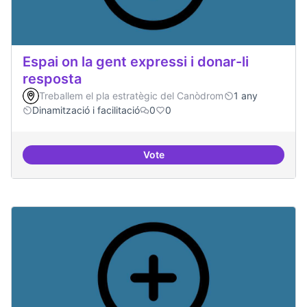
Espai on la gent expressi i donar-li
resposta
Treballem el pla estratègic del Canòdrom
1 any
Dinamització i facilitació
0
0
Vote
Espai on la gent expressi i donar