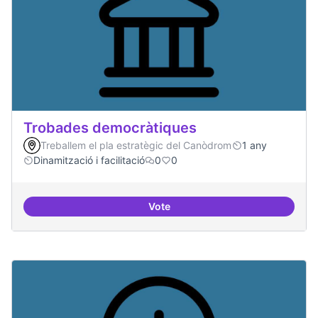
Trobades democràtiques
Treballem el pla estratègic del Canòdrom
1 any
Dinamització i facilitació
0
0
Vote
Trobades democràtiques