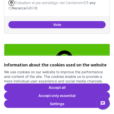
Treballem el pla estratègic del Canòdrom
1 any
Recerca
0
0
Vote
Pilot guifinet com infraestructur
Information about the cookies used on the website
We use cookies on our website to improve the performance
and content of the site. The cookies enable us to provide a
more individual user experience and social media channels.
Accept all
Accept only essential
Connectar repositori de coneixement
Settings
Official proposal
1 any
Recerca
0
0