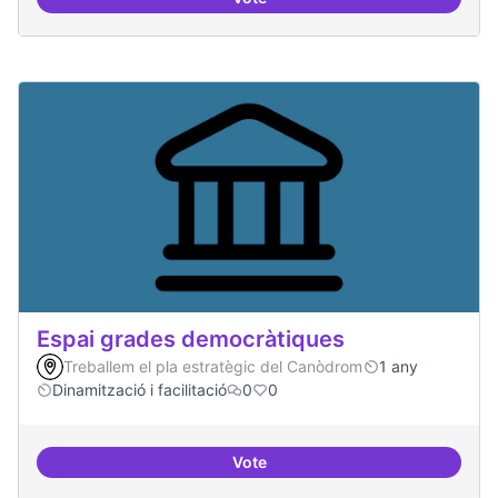
30 projectes residents referents
Espai grades democràtiques
Treballem el pla estratègic del Canòdrom
1 any
Dinamització i facilitació
0
0
Vote
Espai grades democràtiques