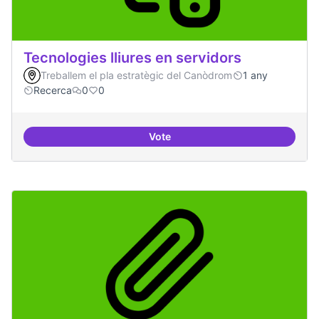
Tecnologies lliures en servidors
Treballem el pla estratègic del Canòdrom
1 any
Recerca
0
0
Vote
Tecnologies lliures en servidors