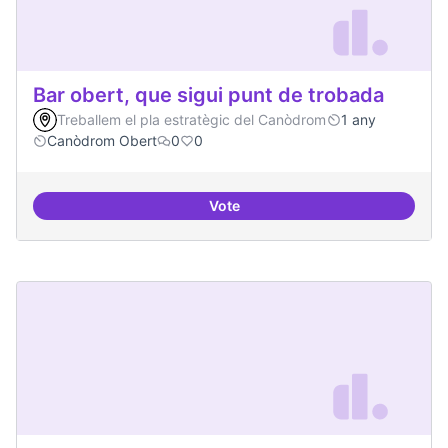
Bar obert, que sigui punt de trobada
Treballem el pla estratègic del Canòdrom
1 any
Canòdrom Obert
0
0
Vote
Bar obert, que sigui punt de trob