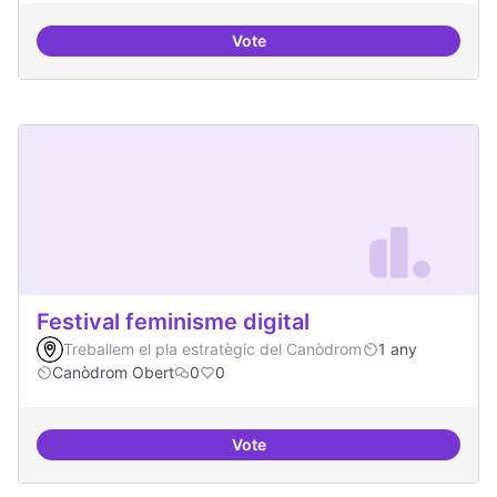
Vote
Iniciar línia de DDHH i capa digita
Festival feminisme digital
Treballem el pla estratègic del Canòdrom
1 any
Canòdrom Obert
0
0
Vote
Festival feminisme digital