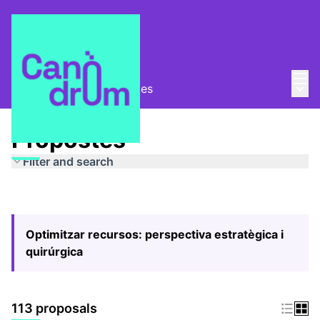
Mai
Log in
Main
Pla Estratègic
/
Propostes
Propostes
Filter and search
Optimitzar recursos: perspectiva estratègica i
quirúrgica
113 proposals