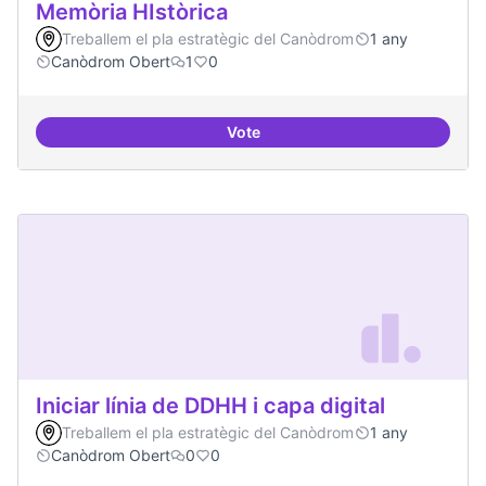
Memòria HIstòrica
Treballem el pla estratègic del Canòdrom
1 any
Canòdrom Obert
1
0
Vote
Memòria HIstòrica
Iniciar línia de DDHH i capa digital
Treballem el pla estratègic del Canòdrom
1 any
Canòdrom Obert
0
0