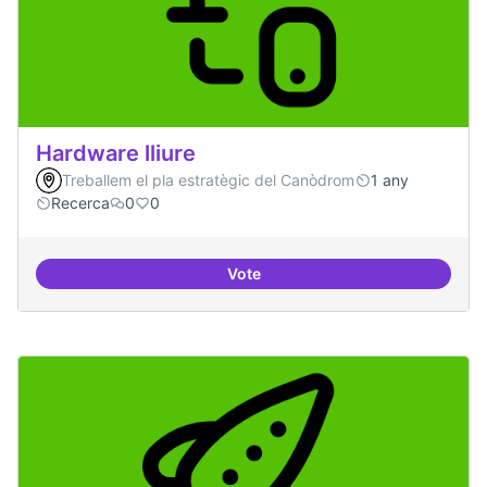
Hardware lliure
Treballem el pla estratègic del Canòdrom
1 any
Recerca
0
0
Vote
Hardware lliure