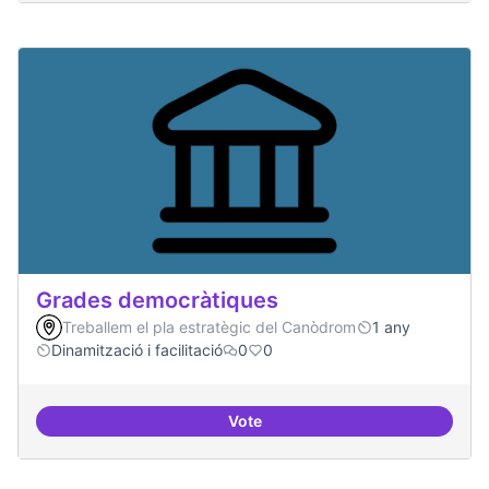
Grades democràtiques
Treballem el pla estratègic del Canòdrom
1 any
Dinamització i facilitació
0
0
Vote
Grades democràtiques