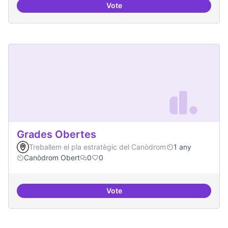
Vote
Moviment Activista Digital
Grades Obertes
Treballem el pla estratègic del Canòdrom
1 any
Canòdrom Obert
0
0
Vote
Grades Obertes