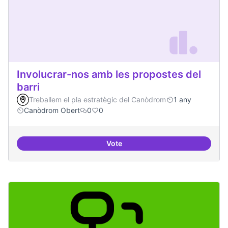
Involucrar-nos amb les propostes del
barri
Treballem el pla estratègic del Canòdrom
1 any
Canòdrom Obert
0
0
Vote
Involucrar-nos amb les propostes