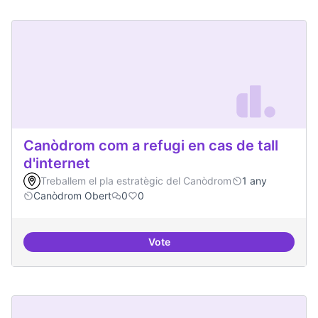
Canòdrom com a refugi en cas de tall
d'internet
Treballem el pla estratègic del Canòdrom
1 any
Canòdrom Obert
0
0
Vote
Canòdrom com a refugi en cas de t