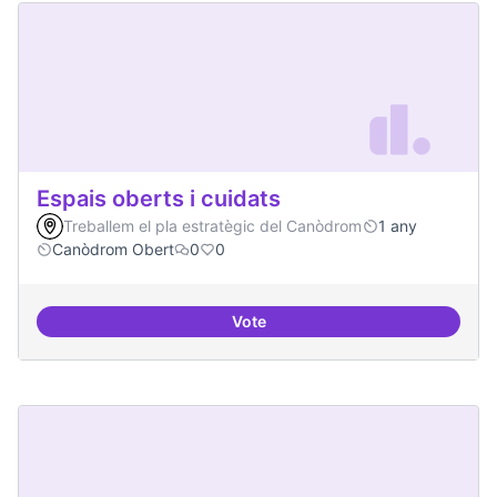
Espais oberts i cuidats
Treballem el pla estratègic del Canòdrom
1 any
Canòdrom Obert
0
0
Vote
Espais oberts i cuidats