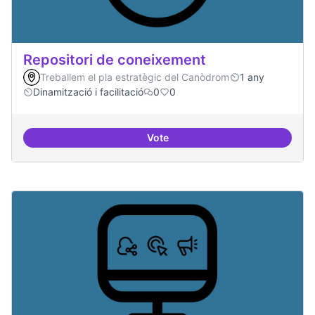
Repositori de coneixement
Treballem el pla estratègic del Canòdrom
1 any
Dinamització i facilitació
0
0
Vote
Repositori de coneixement