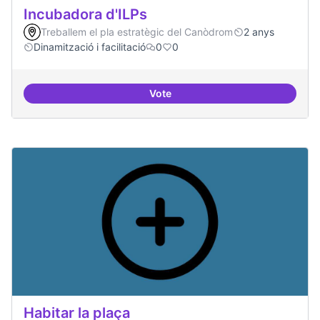
Incubadora d'ILPs
Treballem el pla estratègic del Canòdrom
2 anys
Dinamització i facilitació
0
0
Vote
Incubadora d'ILPs
Habitar la plaça