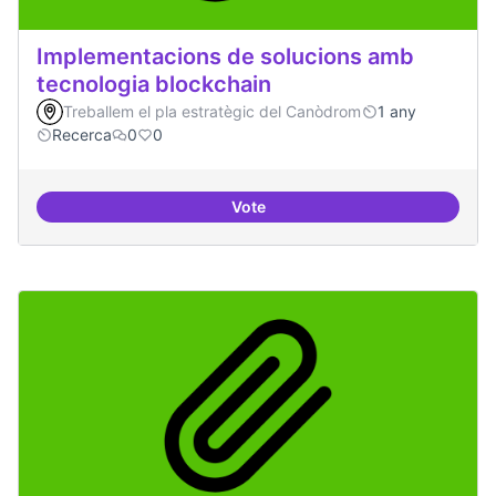
Implementacions de solucions amb
tecnologia blockchain
Treballem el pla estratègic del Canòdrom
1 any
Recerca
0
0
Vote
Implementacions de solucions a