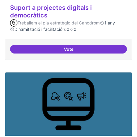
Suport a projectes digitals i
democràtics
Treballem el pla estratègic del Canòdrom
1 any
Dinamització i facilitació
0
0
Vote
Suport a projectes digitals i dem