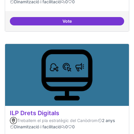
Dinamització i facilitació
0
0
Vote
Habitar la plaça
ILP Drets Digitals
Treballem el pla estratègic del Canòdrom
2 anys
Dinamització i facilitació
0
0