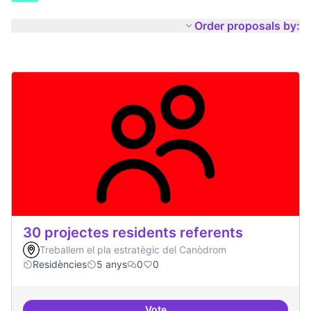
Order proposals by:
30 projectes residents referents
Treballem el pla estratègic del Canòdrom
Residències
5 anys
0
0
Vote