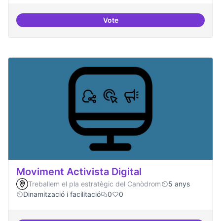
Vote
ILP Drets Digitals
Moviment Activista Digital
Treballem el pla estratègic del Canòdrom
5 anys
Dinamització i facilitació
0
0