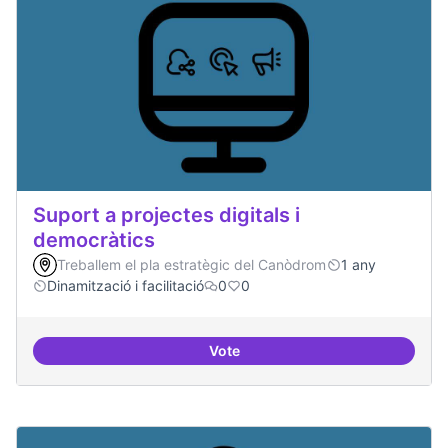
Suport a projectes digitals i
democràtics
Treballem el pla estratègic del Canòdrom
1 any
Dinamització i facilitació
0
0
Vote
Suport a projectes digitals i dem