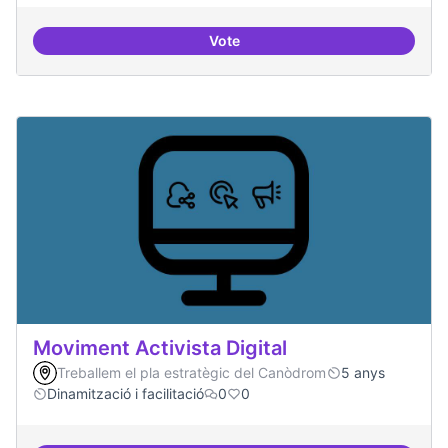
Vote
ILP Drets Digitals
Moviment Activista Digital
Treballem el pla estratègic del Canòdrom
5 anys
Dinamització i facilitació
0
0