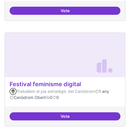
Vote
Iniciar línia de DDHH i capa digita
Festival feminisme digital
Treballem el pla estratègic del Canòdrom
1 any
Canòdrom Obert
0
0
Vote
Festival feminisme digital