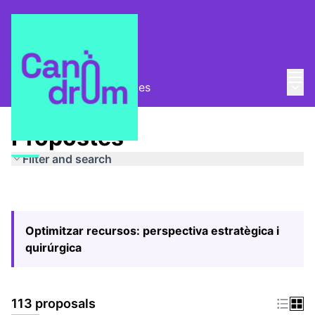
Mai
Log in
Main
Pla Estratègic
/
Propostes
Propostes
Filter and search
Optimitzar recursos: perspectiva estratègica i
quirúrgica
113 proposals