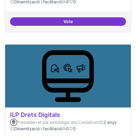
Dinamització i facilitació
0
0
Vote
Habitar la plaça
ILP Drets Digitals
Treballem el pla estratègic del Canòdrom
2 anys
Dinamització i facilitació
0
0