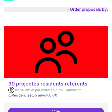
Order proposals by:
30 projectes residents referents
Treballem el pla estratègic del Canòdrom
Residències
5 anys
0
0
Vote