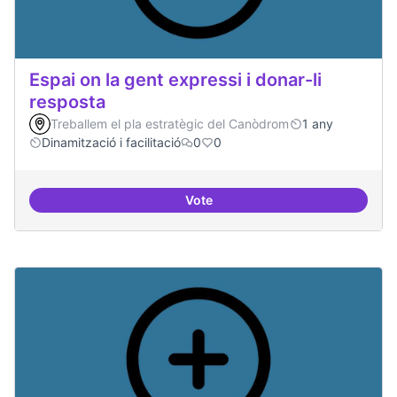
Espai on la gent expressi i donar-li
resposta
Treballem el pla estratègic del Canòdrom
1 any
Dinamització i facilitació
0
0
Vote
Espai on la gent expressi i donar