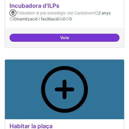
Incubadora d'ILPs
Treballem el pla estratègic del Canòdrom
2 anys
Dinamització i facilitació
0
0
Vote
Incubadora d'ILPs
Habitar la plaça