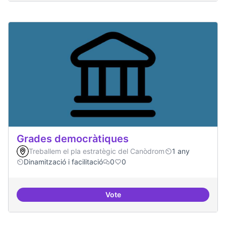
Grades democràtiques
Treballem el pla estratègic del Canòdrom
1 any
Dinamització i facilitació
0
0
Vote
Grades democràtiques