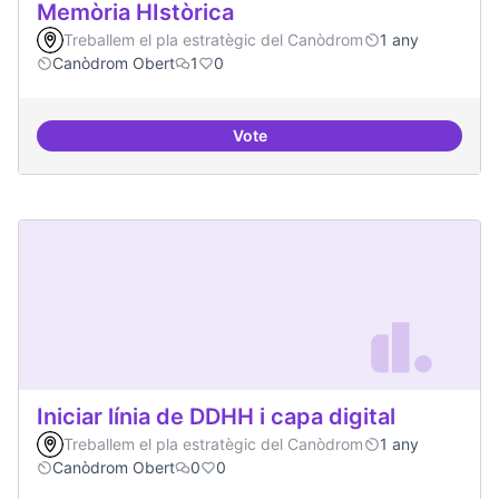
Memòria HIstòrica
Treballem el pla estratègic del Canòdrom
1 any
Canòdrom Obert
1
0
Vote
Memòria HIstòrica
Iniciar línia de DDHH i capa digital
Treballem el pla estratègic del Canòdrom
1 any
Canòdrom Obert
0
0