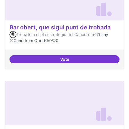
Bar obert, que sigui punt de trobada
Treballem el pla estratègic del Canòdrom
1 any
Canòdrom Obert
0
0
Vote
Bar obert, que sigui punt de trob