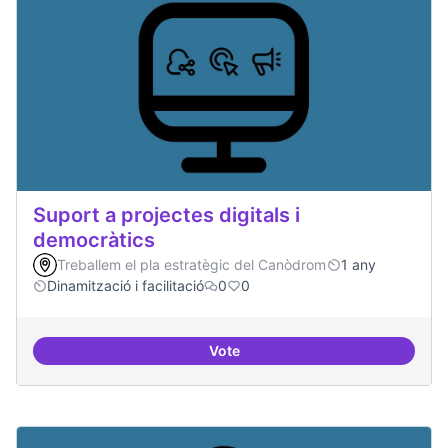
Suport a projectes digitals i
democràtics
Treballem el pla estratègic del Canòdrom
1 any
Dinamització i facilitació
0
0
Vote
Suport a projectes digitals i dem