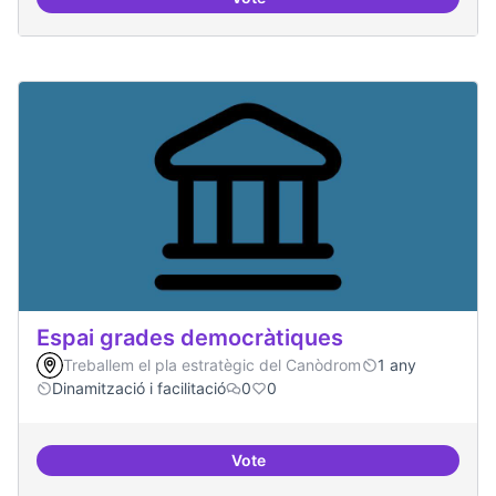
30 projectes residents referents
Espai grades democràtiques
Treballem el pla estratègic del Canòdrom
1 any
Dinamització i facilitació
0
0
Vote
Espai grades democràtiques