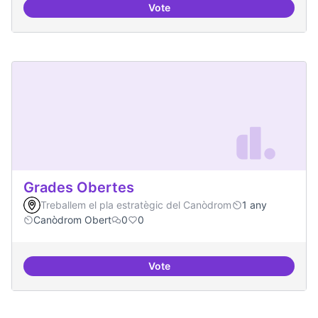
Vote
Moviment Activista Digital
Grades Obertes
Treballem el pla estratègic del Canòdrom
1 any
Canòdrom Obert
0
0
Vote
Grades Obertes