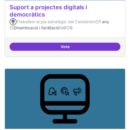
Suport a projectes digitals i
democràtics
Treballem el pla estratègic del Canòdrom
1 any
Dinamització i facilitació
0
0
Vote
Suport a projectes digitals i dem