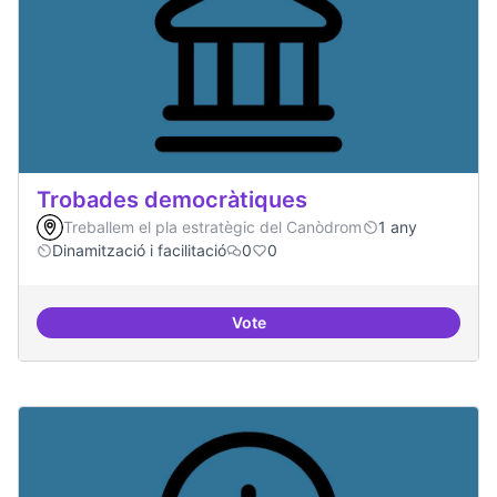
Trobades democràtiques
Treballem el pla estratègic del Canòdrom
1 any
Dinamització i facilitació
0
0
Vote
Trobades democràtiques