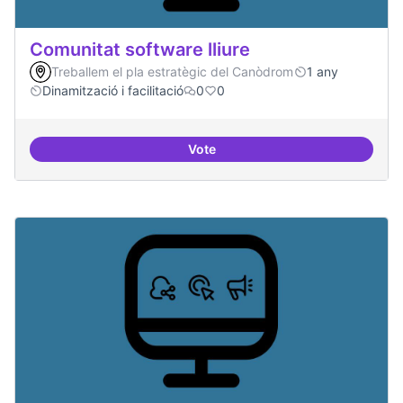
Comunitat software lliure
Treballem el pla estratègic del Canòdrom
1 any
Dinamització i facilitació
0
0
Vote
Comunitat software lliure