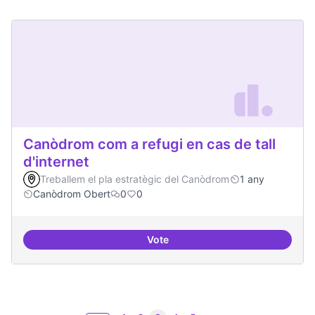
Canòdrom com a refugi en cas de tall
d'internet
Treballem el pla estratègic del Canòdrom
1 any
Canòdrom Obert
0
0
Vote
Canòdrom com a refugi en cas de t