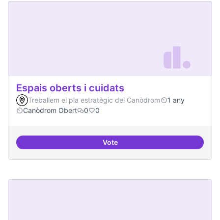
Espais oberts i cuidats
Treballem el pla estratègic del Canòdrom
1 any
Canòdrom Obert
0
0
Vote
Espais oberts i cuidats