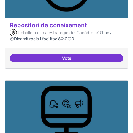
Repositori de coneixement
Treballem el pla estratègic del Canòdrom
1 any
Dinamització i facilitació
0
0
Vote
Repositori de coneixement