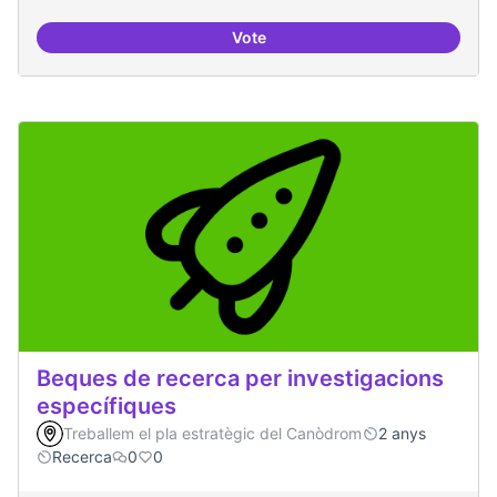
Vote
Digitalització de l'administració 
Beques de recerca per investigacions
específiques
Treballem el pla estratègic del Canòdrom
2 anys
Recerca
0
0