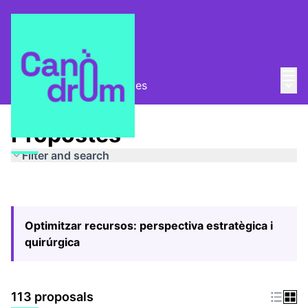
Mai
Log in
Main
Pla Estratègic
/
Propostes
Propostes
Filter and search
Optimitzar recursos: perspectiva estratègica i
quirúrgica
113 proposals