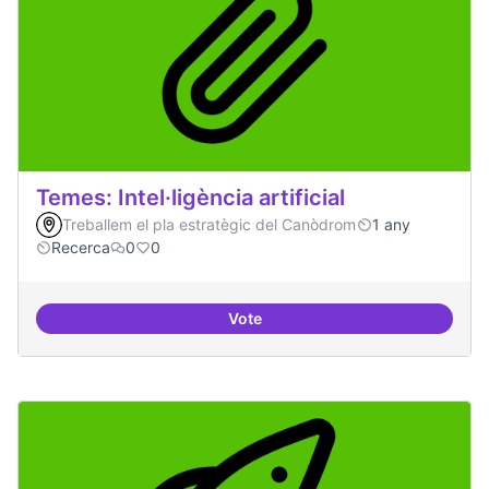
Temes: Intel·ligència artificial
Treballem el pla estratègic del Canòdrom
1 any
Recerca
0
0
Vote
Temes: Intel·ligència artificial