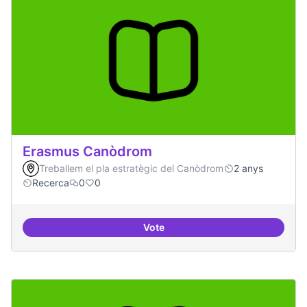
Erasmus Canòdrom
Treballem el pla estratègic del Canòdrom
2 anys
Recerca
0
0
Vote
Erasmus Canòdrom