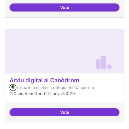
Vote
Xarxa internacional d'ateneus -
Arxiu digital al Canòdrom
Treballem el pla estratègic del Canòdrom
Canòdrom Obert
2 anys
0
0
Vote
Arxiu digital al Canòdrom