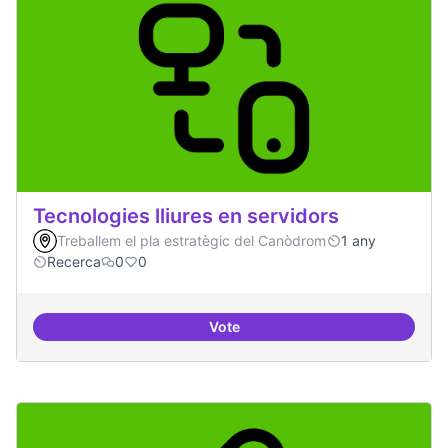
Tecnologies lliures en servidors
Treballem el pla estratègic del Canòdrom
1 any
Recerca
0
0
Vote
Tecnologies lliures en servidors