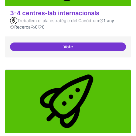
3-4 centres-lab internacionals
Treballem el pla estratègic del Canòdrom
1 any
Recerca
0
0
Vote
3-4 centres-lab internacionals