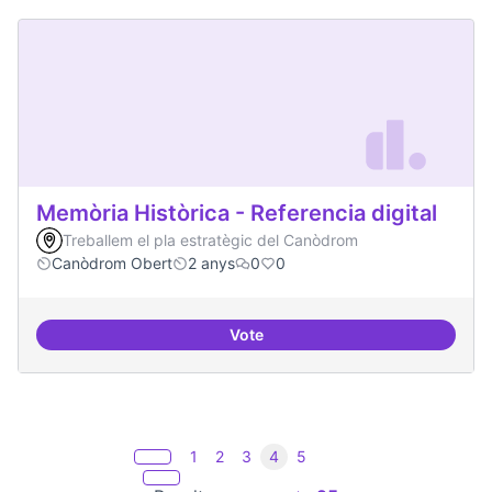
Memòria Històrica - Referencia digital
Treballem el pla estratègic del Canòdrom
Canòdrom Obert
2 anys
0
0
Vote
Memòria Històrica - Referencia di
1
2
3
4
5