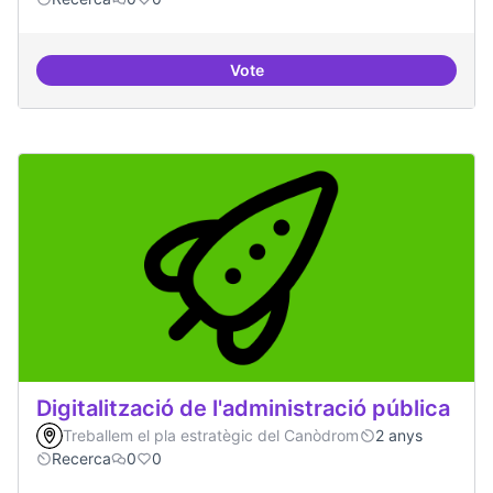
Vote
Investigacions amb component p
Digitalització de l'administració pública
Treballem el pla estratègic del Canòdrom
2 anys
Recerca
0
0