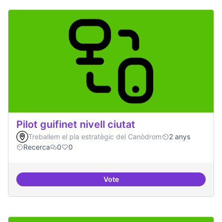
Pilot guifinet nivell ciutat
Treballem el pla estratègic del Canòdrom
2 anys
Recerca
0
0
Vote
Pilot guifinet nivell ciutat