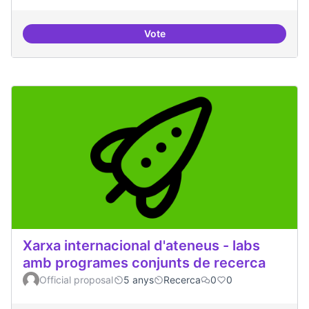
Vote
Productes finalitzats i replicable
Xarxa internacional d'ateneus - labs
amb programes conjunts de recerca
Official proposal
5 anys
Recerca
0
0