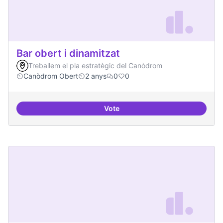
Bar obert i dinamitzat
Treballem el pla estratègic del Canòdrom
Canòdrom Obert
2 anys
0
0
Vote
Bar obert i dinamitzat