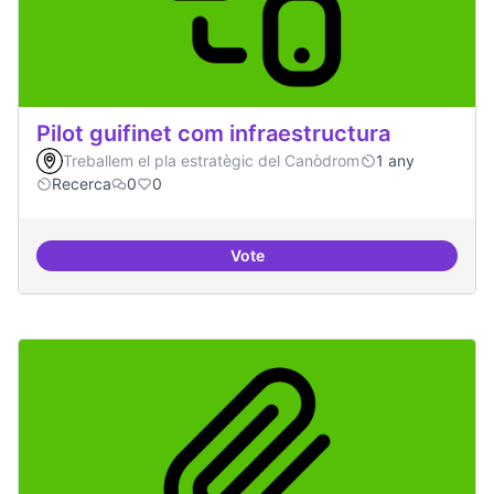
Pilot guifinet com infraestructura
Treballem el pla estratègic del Canòdrom
1 any
Recerca
0
0
Vote
Pilot guifinet com infraestructur