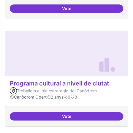
Vote
Beques de recerca per investiga
Programa cultural a nivell de ciutat
Treballem el pla estratègic del Canòdrom
Canòdrom Obert
2 anys
0
0
Vote
Programa cultural a nivell de ciut