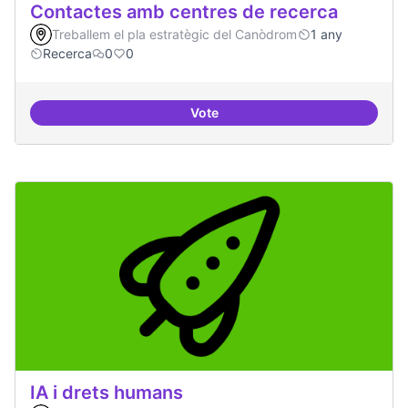
Contactes amb centres de recerca
Treballem el pla estratègic del Canòdrom
1 any
Recerca
0
0
Vote
Contactes amb centres de recer
IA i drets humans