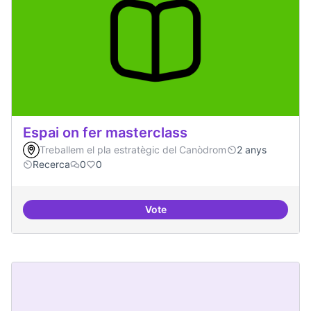
Espai on fer masterclass
Treballem el pla estratègic del Canòdrom
2 anys
Recerca
0
0
Vote
Espai on fer masterclass