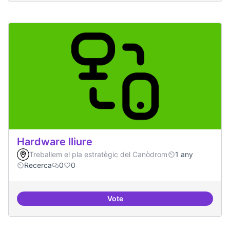
Hardware lliure
Treballem el pla estratègic del Canòdrom
1 any
Recerca
0
0
Vote
Hardware lliure