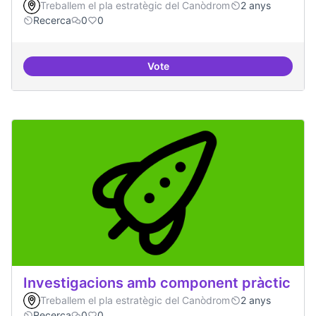
Treballem el pla estratègic del Canòdrom
2 anys
Recerca
0
0
Vote
IA i drets humans
Investigacions amb component pràctic
Treballem el pla estratègic del Canòdrom
2 anys
Recerca
0
0