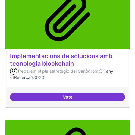
Implementacions de solucions amb
tecnologia blockchain
Treballem el pla estratègic del Canòdrom
1 any
Recerca
0
0
Vote
Implementacions de solucions a