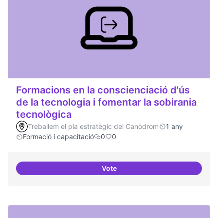
Formacions en la conscienciació d'ús
de la tecnologia i fomentar la sobirania
tecnològica
Treballem el pla estratègic del Canòdrom
1 any
Formació i capacitació
0
0
Vote
Formacions en la conscienciació d