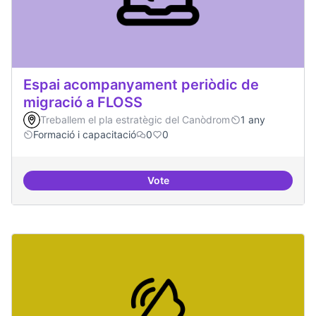
Espai acompanyament periòdic de
migració a FLOSS
Treballem el pla estratègic del Canòdrom
1 any
Formació i capacitació
0
0
Vote
Espai acompanyament periòdic d