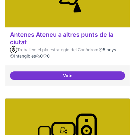
Antenes Ateneu a altres punts de la
ciutat
Treballem el pla estratègic del Canòdrom
5 anys
Intangibles
0
0
Vote
Antenes Ateneu a altres punts de 