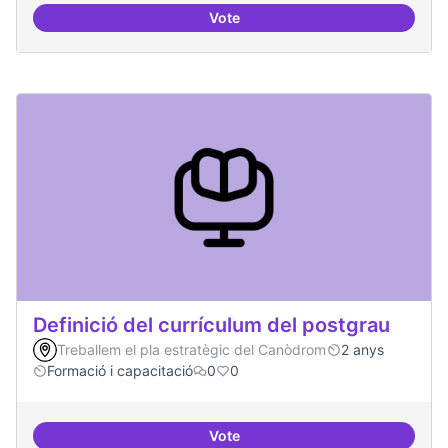
Vote
Tècniques de seguretat digital per
Definició del currículum del postgrau
Treballem el pla estratègic del Canòdrom
2 anys
Formació i capacitació
0
0
Vote
Definició del currículum del pos