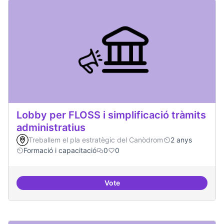
Lobby per FLOSS i simplificació tràmits
administratius
Treballem el pla estratègic del Canòdrom
2 anys
Formació i capacitació
0
0
Vote
Lobby per FLOSS i simplificació 