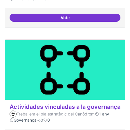
Vote
Participació ciutadana
Actividades vinculadas a la governança
Treballem el pla estratègic del Canòdrom
1 any
Governança
0
0