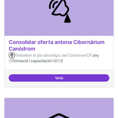
Consolidar oferta antena Cibernàrium
Canòdrom
Treballem el pla estratègic del Canòdrom
1 any
Formació i capacitació
0
0
Vote
Consolidar oferta antena Ciber