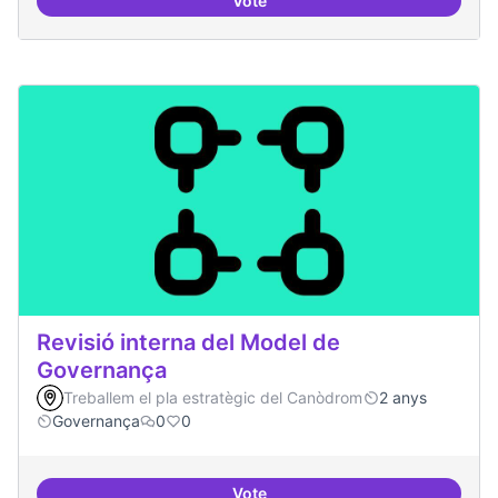
Vote
Asamblea definida
Revisió interna del Model de
Governança
Treballem el pla estratègic del Canòdrom
2 anys
Governança
0
0
Vote