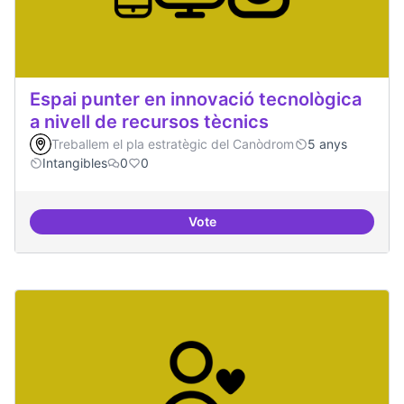
Espai punter en innovació tecnològica
a nivell de recursos tècnics
Treballem el pla estratègic del Canòdrom
5 anys
Intangibles
0
0
Vote
Espai punter en innovació tecnolò