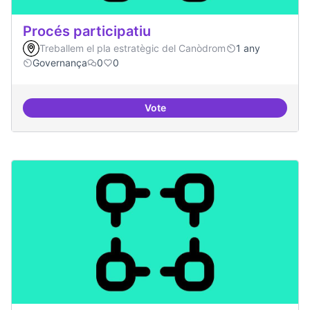
Procés participatiu
Treballem el pla estratègic del Canòdrom
1 any
Governança
0
0
Vote
Procés participatiu