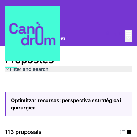
Mai
Log in
Main
Pla Estratègic
/
Propostes
Propostes
Filter and search
Optimitzar recursos: perspectiva estratègica i
quirúrgica
113 proposals