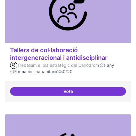
Tallers de col·laboració
intergeneracional i antidisciplinar
Treballem el pla estratègic del Canòdrom
1 any
Formació i capacitació
0
0
Vote
Tallers de col·laboració intergene