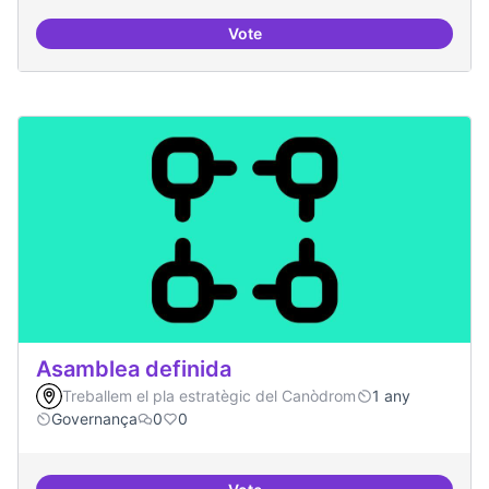
Vote
Actividades vinculadas a la gov
Asamblea definida
Treballem el pla estratègic del Canòdrom
1 any
Governança
0
0