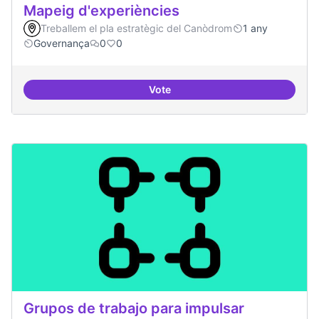
Mapeig d'experiències
Treballem el pla estratègic del Canòdrom
1 any
Governança
0
0
Vote
Mapeig d'experiències
Grupos de trabajo para impulsar