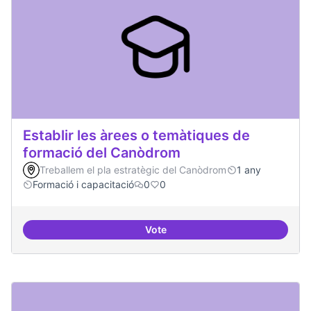
Establir les àrees o temàtiques de
formació del Canòdrom
Treballem el pla estratègic del Canòdrom
1 any
Formació i capacitació
0
0
Vote
Establir les àrees o temàtiques 