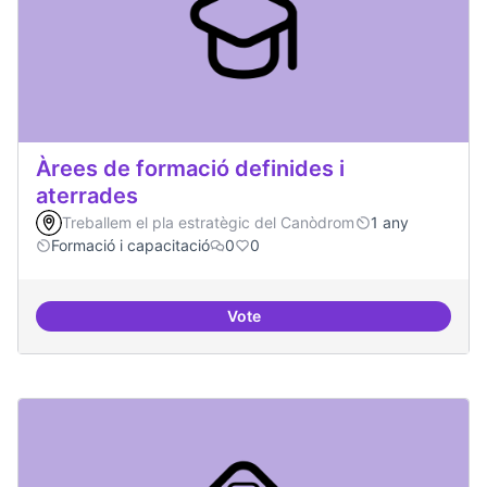
Àrees de formació definides i
aterrades
Treballem el pla estratègic del Canòdrom
1 any
Formació i capacitació
0
0
Vote
Àrees de formació definides i at