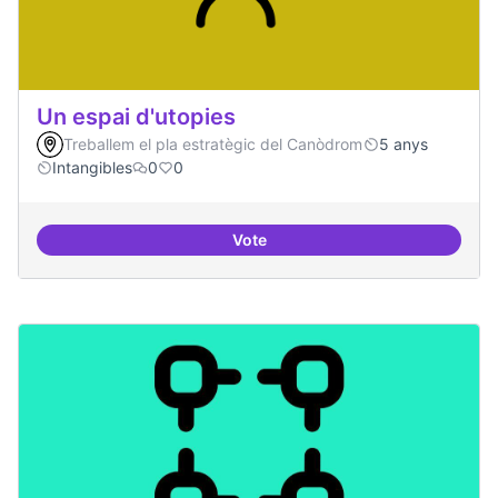
Un espai d'utopies
Treballem el pla estratègic del Canòdrom
5 anys
Intangibles
0
0
Vote
Un espai d'utopies