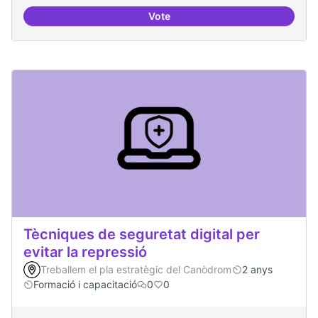
Vote
Oferta formativa especialitzada:
Tècniques de seguretat digital per
evitar la repressió
Treballem el pla estratègic del Canòdrom
2 anys
Formació i capacitació
0
0