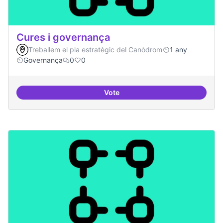
Cures i governança
Treballem el pla estratègic del Canòdrom
1 any
Governança
0
0
Vote
Cures i governança