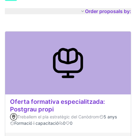
Order proposals by:
Oferta formativa especialitzada:
Postgrau propi
Treballem el pla estratègic del Canòdrom
5 anys
Formació i capacitació
0
0