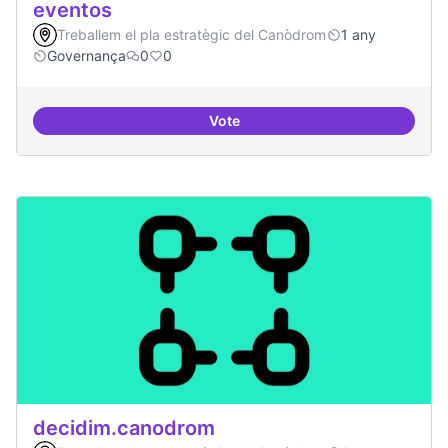
eventos
Treballem el pla estratègic del Canòdrom
1 any
Governança
0
0
Vote
Grupos de trabajo para impulsar
decidim.canodrom