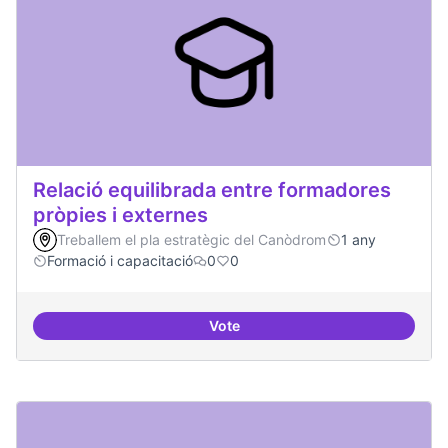
Relació equilibrada entre formadores
pròpies i externes
Treballem el pla estratègic del Canòdrom
1 any
Formació i capacitació
0
0
Vote
Relació equilibrada entre formad