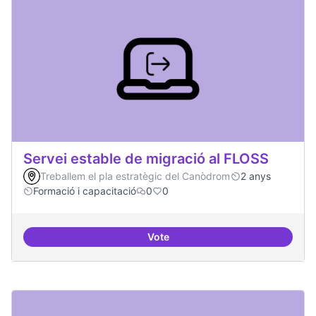
Servei estable de migració al FLOSS
Treballem el pla estratègic del Canòdrom
2 anys
Formació i capacitació
0
0
Vote
Servei estable de migració al FL