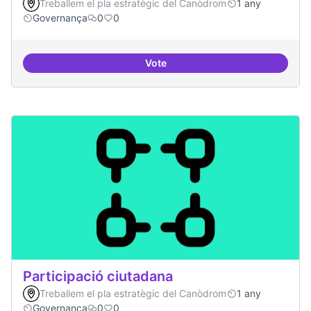
Treballem el pla estratègic del Canòdrom
1 any
Governança
0
0
Vote
decidim.canodrom
Participació ciutadana
Treballem el pla estratègic del Canòdrom
1 any
Governança
0
0