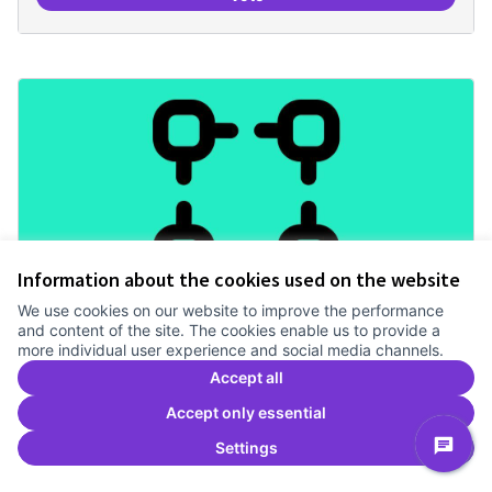
Revisió interna del Model de Go
Information about the cookies used on the website
We use cookies on our website to improve the performance
Mecanismes de gpvernança
and content of the site. The cookies enable us to provide a
more individual user experience and social media channels.
compartits
Accept all
Treballem el pla estratègic del Canòdrom
2 anys
Governança
0
0
Accept only essential
Settings
Vote
Mecanismes de gpvernança comp