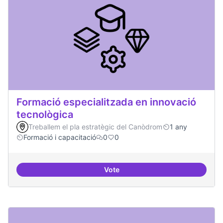
Formació especialitzada en innovació
tecnològica
Treballem el pla estratègic del Canòdrom
1 any
Formació i capacitació
0
0
Vote
Formació especialitzada en inno