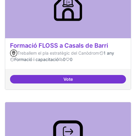
Formació FLOSS a Casals de Barri
Treballem el pla estratègic del Canòdrom
1 any
Formació i capacitació
0
0
Vote
Formació FLOSS a Casals de Barr