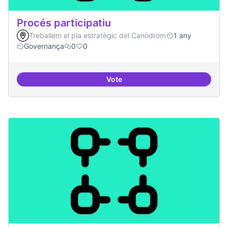
Procés participatiu
Treballem el pla estratègic del Canòdrom
1 any
Governança
0
0
Vote
Procés participatiu