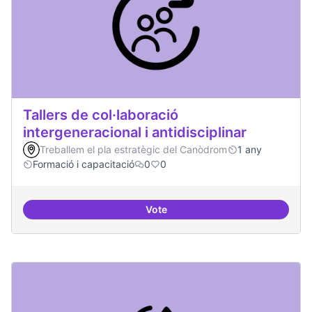
Tallers de col·laboració
intergeneracional i antidisciplinar
Treballem el pla estratègic del Canòdrom
1 any
Formació i capacitació
0
0
Vote
Tallers de col·laboració intergene