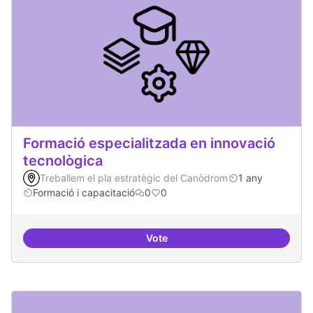
Formació especialitzada en innovació
tecnològica
Treballem el pla estratègic del Canòdrom
1 any
Formació i capacitació
0
0
Vote
Formació especialitzada en inno