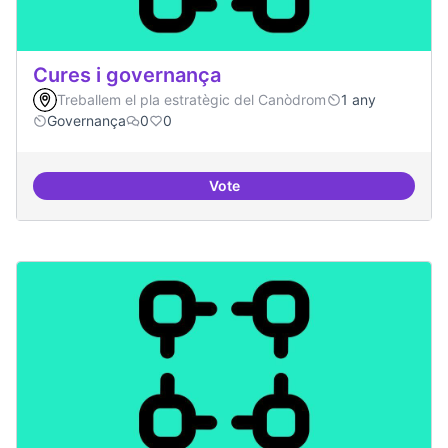
Cures i governança
Treballem el pla estratègic del Canòdrom
1 any
Governança
0
0
Vote
Cures i governança