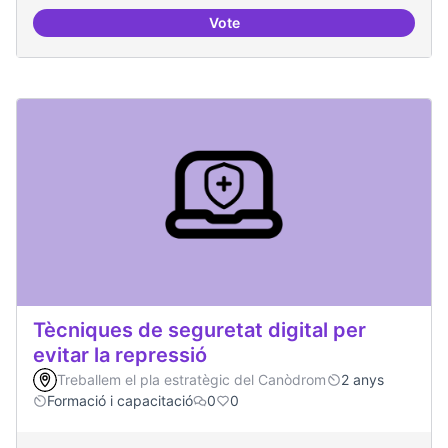
Vote
Oferta formativa especialitzada:
Tècniques de seguretat digital per
evitar la repressió
Treballem el pla estratègic del Canòdrom
2 anys
Formació i capacitació
0
0