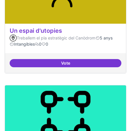
Un espai d'utopies
Treballem el pla estratègic del Canòdrom
5 anys
Intangibles
0
0
Vote
Un espai d'utopies