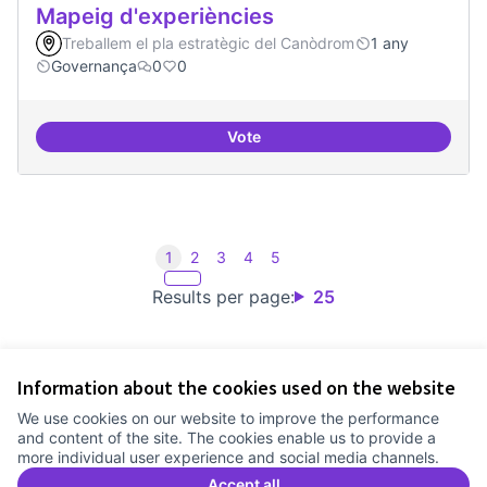
Mapeig d'experiències
Treballem el pla estratègic del Canòdrom
1 any
Governança
0
0
Vote
Mapeig d'experiències
1
2
3
4
5
Results per page:
25
Information about the cookies used on the website
Terms of Service
We use cookies on our website to improve the performance
Cookie settings
and content of the site. The cookies enable us to provide a
Comunitat Canòdrom at Facebook
(External link)
Comunitat Canòdrom at Instagram
(External link)
Comunitat Canòdrom at YouTube
(External link)
English
more individual user experience and social media channels.
Triar la llengua
Elegir el idioma
Choose language
Accept all