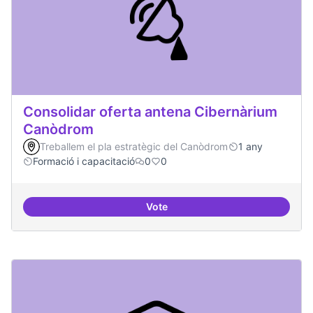
Consolidar oferta antena Cibernàrium
Canòdrom
Treballem el pla estratègic del Canòdrom
1 any
Formació i capacitació
0
0
Vote
Consolidar oferta antena Ciber