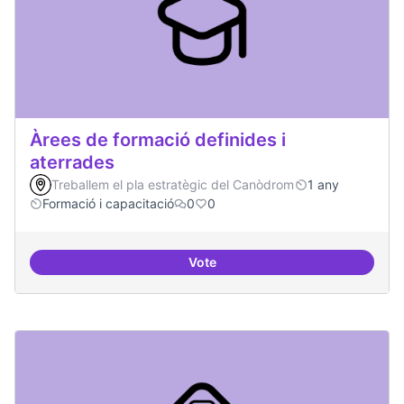
Àrees de formació definides i
aterrades
Treballem el pla estratègic del Canòdrom
1 any
Formació i capacitació
0
0
Vote
Àrees de formació definides i at