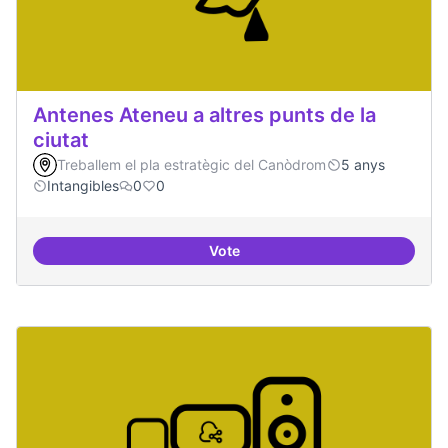
Antenes Ateneu a altres punts de la
ciutat
Treballem el pla estratègic del Canòdrom
5 anys
Intangibles
0
0
Vote
Antenes Ateneu a altres punts de 