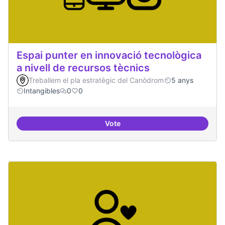
Espai punter en innovació tecnològica
a nivell de recursos tècnics
Treballem el pla estratègic del Canòdrom
5 anys
Intangibles
0
0
Vote
Espai punter en innovació tecnolò