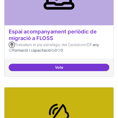
Espai acompanyament periòdic de
migració a FLOSS
Treballem el pla estratègic del Canòdrom
1 any
Formació i capacitació
0
0
Vote
Espai acompanyament periòdic d