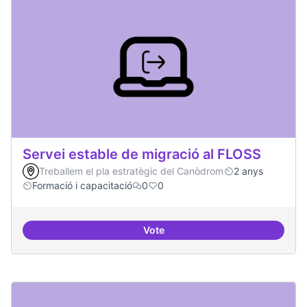
Servei estable de migració al FLOSS
Treballem el pla estratègic del Canòdrom
2 anys
Formació i capacitació
0
0
Vote
Servei estable de migració al FL