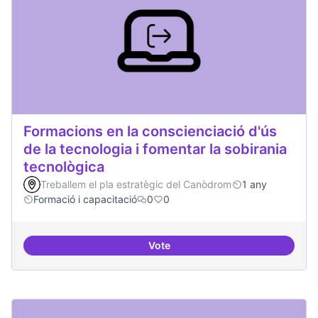
Formacions en la conscienciació d'ús
de la tecnologia i fomentar la sobirania
tecnològica
Treballem el pla estratègic del Canòdrom
1 any
Formació i capacitació
0
0
Vote
Formacions en la conscienciació d