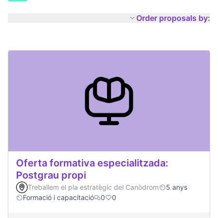
Order proposals by:
Oferta formativa especialitzada:
Postgrau propi
Treballem el pla estratègic del Canòdrom
5 anys
Formació i capacitació
0
0