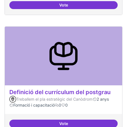
Vote
Tècniques de seguretat digital per
Definició del currículum del postgrau
Treballem el pla estratègic del Canòdrom
2 anys
Formació i capacitació
0
0
Vote
Definició del currículum del pos