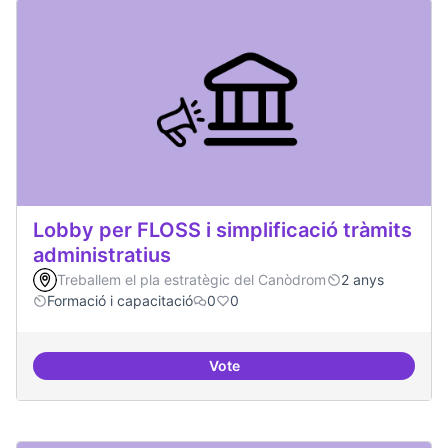
Lobby per FLOSS i simplificació tràmits
administratius
Treballem el pla estratègic del Canòdrom
2 anys
Formació i capacitació
0
0
Vote
Lobby per FLOSS i simplificació 