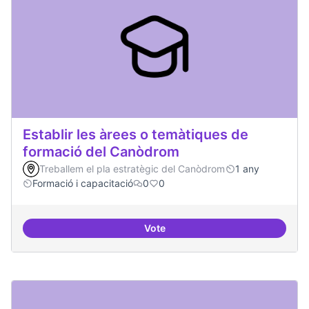
Establir les àrees o temàtiques de
formació del Canòdrom
Treballem el pla estratègic del Canòdrom
1 any
Formació i capacitació
0
0
Vote
Establir les àrees o temàtiques 