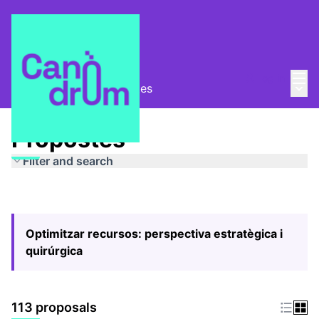
Mai
Log in
Main
Pla Estratègic
/
Propostes
Propostes
Filter and search
Optimitzar recursos: perspectiva estratègica i
quirúrgica
113 proposals