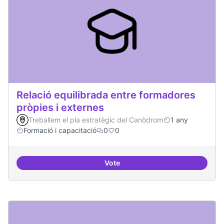
Relació equilibrada entre formadores
pròpies i externes
Treballem el pla estratègic del Canòdrom
1 any
Formació i capacitació
0
0
Vote
Relació equilibrada entre formad