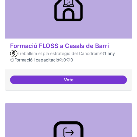
Formació FLOSS a Casals de Barri
Treballem el pla estratègic del Canòdrom
1 any
Formació i capacitació
0
0
Vote
Formació FLOSS a Casals de Barr