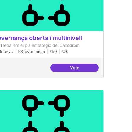
vernança oberta i multinivell
Treballem el pla estratègic del Canòdrom
5 anys
Governança
0
0
Vote
aestructura
Governança oberta i multiniv