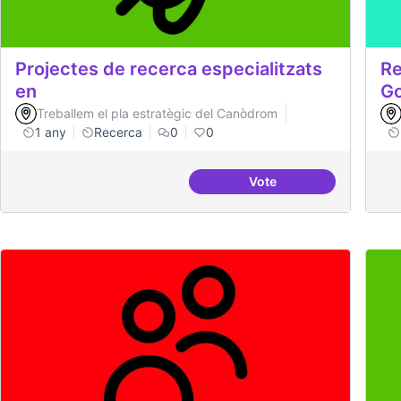
Projectes de recerca especialitzats
Re
en
G
Treballem el pla estratègic del Canòdrom
1 any
Recerca
0
0
Vote
Projectes de recerca es