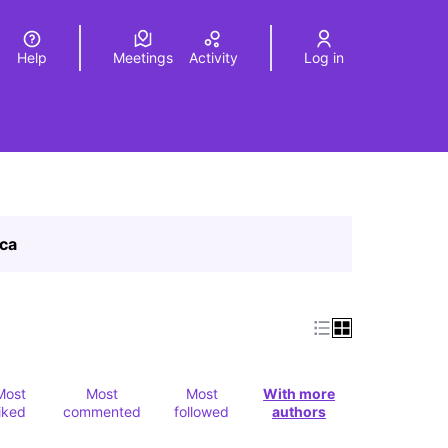
Help
Meetings
Activity
Log in
a
Elegir el idioma
Choose language
ica
Most
Most
Most
With more
liked
commented
followed
authors