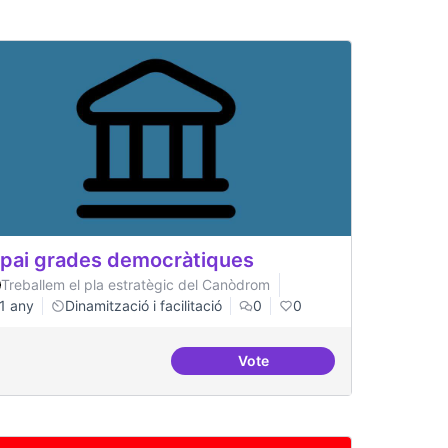
pai grades democràtiques
Treballem el pla estratègic del Canòdrom
1 any
Dinamització i facilitació
0
0
Vote
e demandes
Espai grades democràtiques