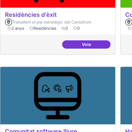
Residències d'èxit
Co
Treballem el pla estratègic del Canòdrom
2 anys
Residències
0
0
Vote
Residències d'èxit
Comunitat software lliure
Ha