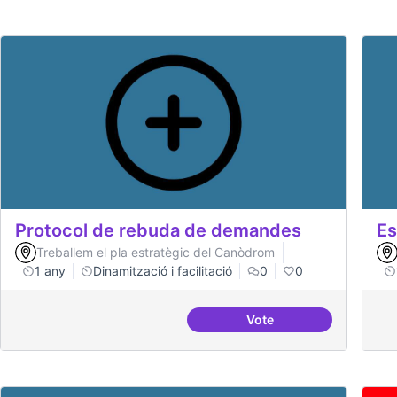
Protocol de rebuda de demandes
Es
Treballem el pla estratègic del Canòdrom
1 any
Dinamització i facilitació
0
0
Vote
Protocol de rebuda d