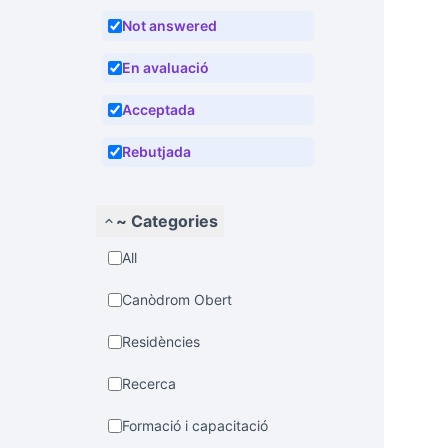
Not answered
En avaluació
Acceptada
Rebutjada
~ Categories
All
Canòdrom Obert
Residències
Recerca
Formació i capacitació