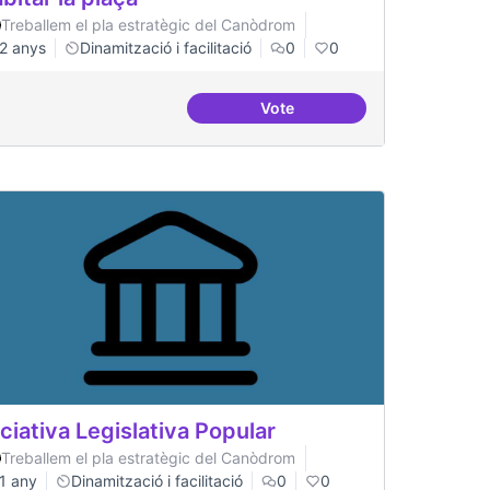
Treballem el pla estratègic del Canòdrom
2 anys
Dinamització i facilitació
0
0
Vote
ure
Habitar la plaça
iciativa Legislativa Popular
Treballem el pla estratègic del Canòdrom
1 any
Dinamització i facilitació
0
0