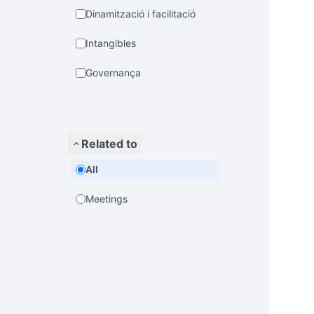
Dinamització i facilitació
Intangibles
Governança
Related to
All
Meetings