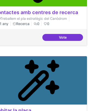
ntactes amb centres de recerca
Treballem el pla estratègic del Canòdrom
1 any
Recerca
0
0
Vote
Contactes amb centres de r
bitar la plaça