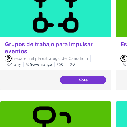
Grupos de trabajo para impulsar
Es
eventos
Treballem el pla estratègic del Canòdrom
1 any
Governança
0
0
Vote
Grupos de trabajo par