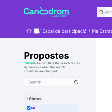
Home
Main menu
/
Espai de participació
/
Pla Estra
Propostes
The form below filters the search results
dynamically when the search
conditions are changed.
Status
All