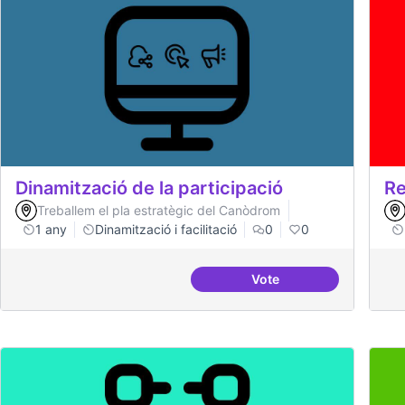
Dinamització de la participació
Re
Treballem el pla estratègic del Canòdrom
1 any
Dinamització i facilitació
0
0
Vote
Dinamització de la part