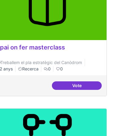
pai on fer masterclass
Treballem el pla estratègic del Canòdrom
2 anys
Recerca
0
0
Vote
a impulsar eventos
Espai on fer masterclass