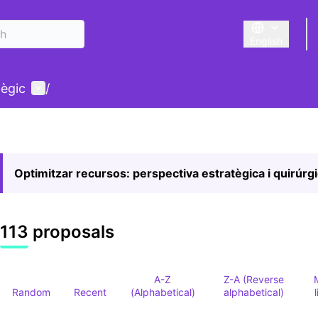
English
Triar la llengu
User menu
tègic
/
Optimitzar recursos: perspectiva estratègica i quirúrg
113 proposals
A-Z
Z-A (Reverse
Random
Recent
(Alphabetical)
alphabetical)