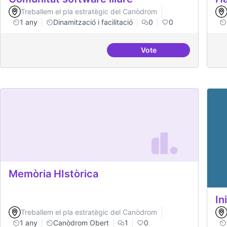
Treballem el pla estratègic del Canòdrom
1 any
Dinamització i facilitació
0
0
Vote
Comunitat software lli
Memòria HIstòrica
In
Treballem el pla estratègic del Canòdrom
1 any
Canòdrom Obert
1
0