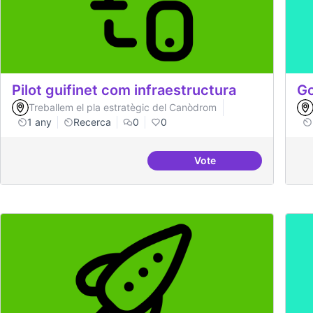
Pilot guifinet com infraestructura
Go
Treballem el pla estratègic del Canòdrom
1 any
Recerca
0
0
Vote
Pilot guifinet com infr