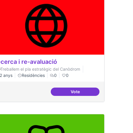
cerca i re-avaluació
Treballem el pla estratègic del Canòdrom
2 anys
Residències
0
0
Vote
icipació
Recerca i re-avaluació