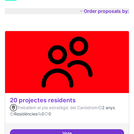
Order proposals by:
20 projectes residents
Treballem el pla estratègic del Canòdrom
2 anys
Residències
0
0
Vote