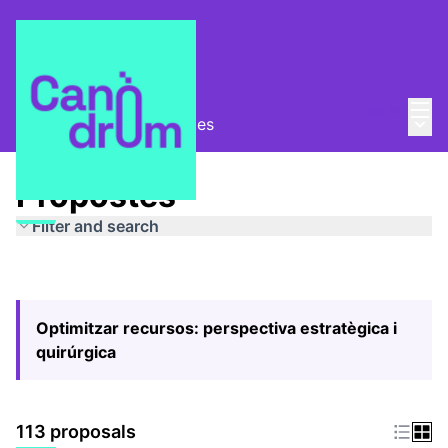
Mai
Log in
Main
Pla Estratègic
/
Propostes
Propostes
Filter and search
Optimitzar recursos: perspectiva estratègica i
quirúrgica
113 proposals