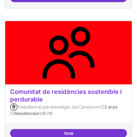
Esdeveniment/Presentació per a
Comunitat de residències sostenible i
perdurable
Treballem el pla estratègic del Canòdrom
2 anys
Residències
0
0
Vote
Comunitat de r