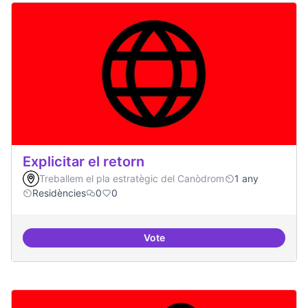
Explicitar el retorn
Treballem el pla estratègic del Canòdrom
1 any
Residències
0
0
Vote
Explicitar el retorn