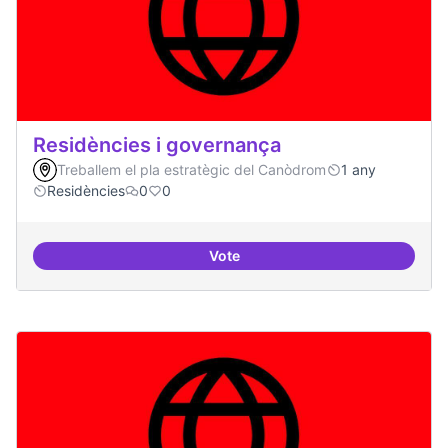
Residències i governança
Treballem el pla estratègic del Canòdrom
1 any
Residències
0
0
Vote
Residències i governança