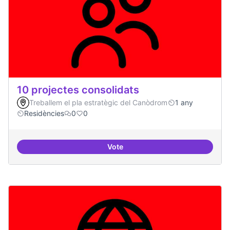
10 projectes consolidats
Treballem el pla estratègic del Canòdrom
1 any
Residències
0
0
Vote
10 projectes consolidats