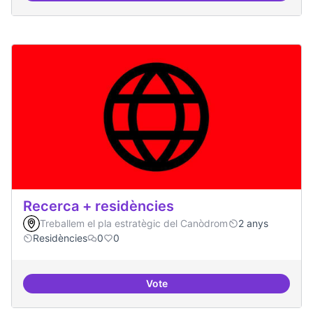
Recerca + residències
Treballem el pla estratègic del Canòdrom
2 anys
Residències
0
0
Vote
Recerca + residències