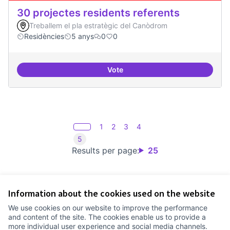
30 projectes residents referents
Treballem el pla estratègic del Canòdrom
Residències
5 anys
0
0
Vote
30 projectes residents referents
1
2
3
4
5
Results per page:
25
Information about the cookies used on the website
Terms of Service
We use cookies on our website to improve the performance
Cookie settings
and content of the site. The cookies enable us to provide a
Comunitat Canòdrom at Facebook
(External link)
Comunitat Canòdrom at Instagram
(External link)
Comunitat Canòdrom at YouTube
(External link)
English
more individual user experience and social media channels.
Triar la llengua
Elegir el idioma
Choose language