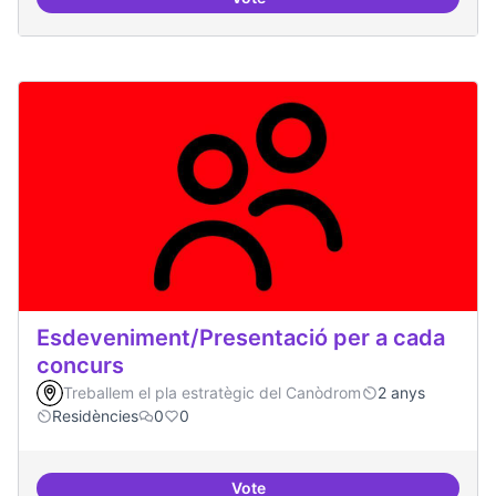
20 projectes residents
Esdeveniment/Presentació per a cada
concurs
Treballem el pla estratègic del Canòdrom
2 anys
Residències
0
0
Vote