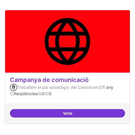
Campanya de comunicació
Treballem el pla estratègic del Canòdrom
1 any
Residències
0
0
Vote
Campanya de comunicació