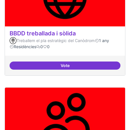
BBDD treballada i sòlida
Treballem el pla estratègic del Canòdrom
1 any
Residències
0
0
Vote
BBDD treballada i sòlida