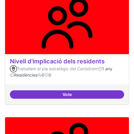
Nivell d'implicació dels residents
Treballem el pla estratègic del Canòdrom
1 any
Residències
0
0
Vote
Nivell d'implicació dels residents