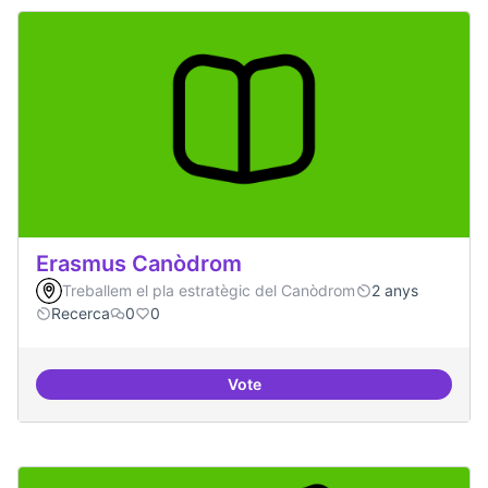
Erasmus Canòdrom
Treballem el pla estratègic del Canòdrom
2 anys
Recerca
0
0
Vote
Erasmus Canòdrom