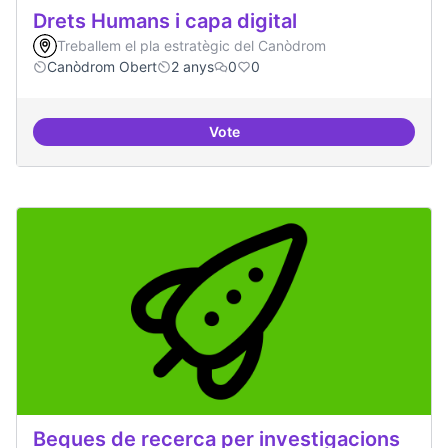
Drets Humans i capa digital
Treballem el pla estratègic del Canòdrom
Canòdrom Obert
2 anys
0
0
Vote
Drets Humans i capa digital
Beques de recerca per investigacions