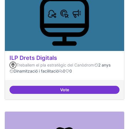
ILP Drets Digitals
Treballem el pla estratègic del Canòdrom
2 anys
Dinamització i facilitació
0
0
Vote
ILP Drets Digitals