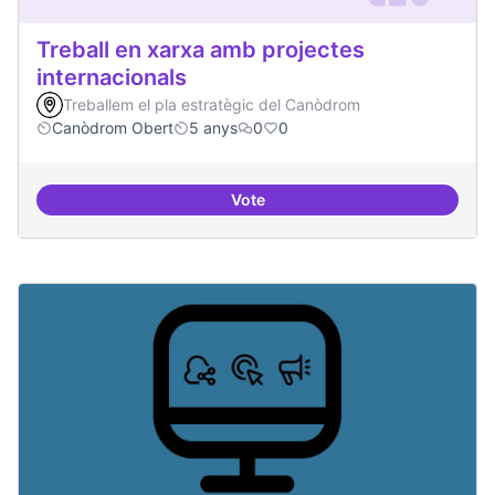
Treball en xarxa amb projectes
internacionals
Treballem el pla estratègic del Canòdrom
Canòdrom Obert
5 anys
0
0
Vote
Treball en xarxa amb projectes i