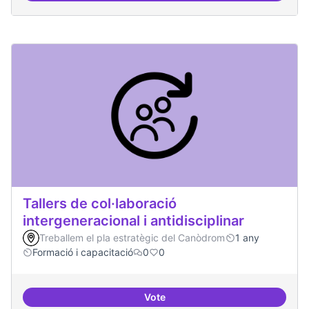
Tallers de col·laboració
intergeneracional i antidisciplinar
Treballem el pla estratègic del Canòdrom
1 any
Formació i capacitació
0
0
Vote
Tallers de col·laboració intergene