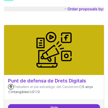
Order proposals by:
Punt de defensa de Drets Digitals
Treballem el pla estratègic del Canòdrom
5 anys
Intangibles
0
0
Vote