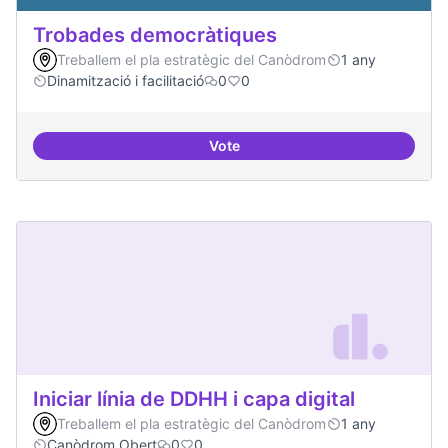
Trobades democràtiques
Treballem el pla estratègic del Canòdrom
1 any
Dinamització i facilitació
0
0
Vote
Trobades democràtiques
Iniciar línia de DDHH i capa digital
Treballem el pla estratègic del Canòdrom
1 any
Canòdrom Obert
0
0