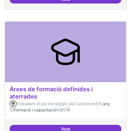
Punt de defensa de Drets Digitals
Àrees de formació definides i
aterrades
Treballem el pla estratègic del Canòdrom
1 any
Formació i capacitació
0
0
Vote