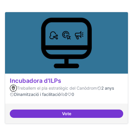
Incubadora d'ILPs
Treballem el pla estratègic del Canòdrom
2 anys
Dinamització i facilitació
0
0
Vote
Incubadora d'ILPs