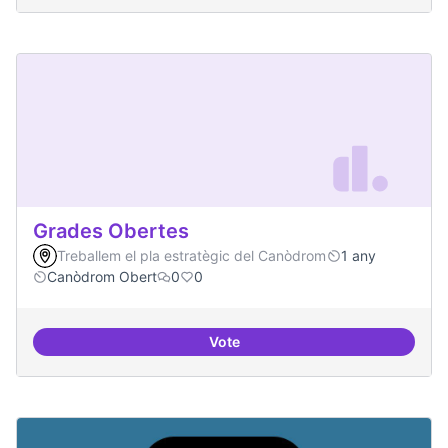
Grades Obertes
Treballem el pla estratègic del Canòdrom
1 any
Canòdrom Obert
0
0
Vote
Grades Obertes