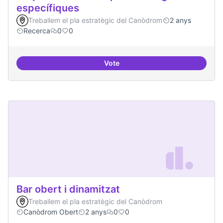
específiques
Treballem el pla estratègic del Canòdrom
2 anys
Recerca
0
0
Vote
Beques de recerca per investiga
Bar obert i dinamitzat
Treballem el pla estratègic del Canòdrom
Canòdrom Obert
2 anys
0
0