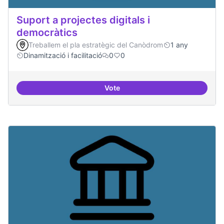
Suport a projectes digitals i
democràtics
Treballem el pla estratègic del Canòdrom
1 any
Dinamització i facilitació
0
0
Vote
Suport a projectes digitals i dem