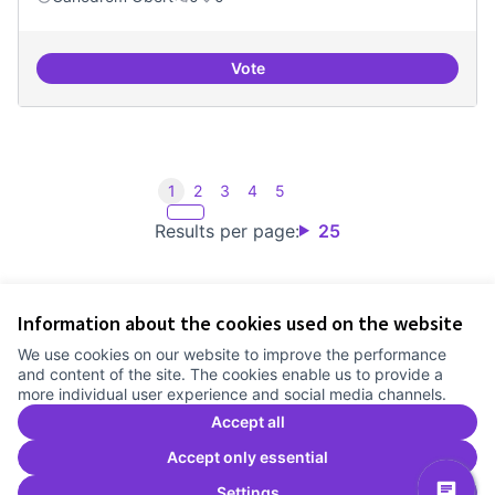
Vote
Iniciar línia de DDHH i capa digita
1
2
3
4
5
Results per page:
25
Information about the cookies used on the website
Terms of Service
We use cookies on our website to improve the performance
Cookie settings
and content of the site. The cookies enable us to provide a
Comunitat Canòdrom at Facebook
(External link)
Comunitat Canòdrom at Instagram
(External link)
Comunitat Canòdrom at YouTube
(External link)
English
more individual user experience and social media channels.
Triar la llengua
Elegir el idioma
Choose language
Accept all
Accept only essential
Settings
C
(E