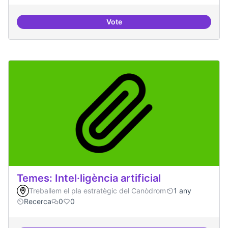
Vote
Bar obert i dinamitzat
Temes: Intel·ligència artificial
Treballem el pla estratègic del Canòdrom
1 any
Recerca
0
0