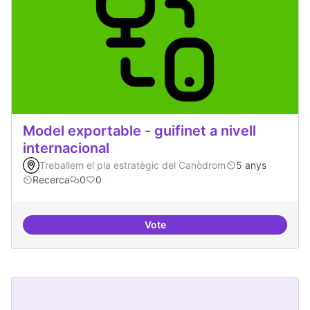
Model exportable - guifinet a nivell
internacional
Treballem el pla estratègic del Canòdrom
5 anys
Recerca
0
0
Vote
Model exportable - guifinet a nive