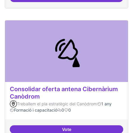
Àrees de formació definides i at
Consolidar oferta antena Cibernàrium
Canòdrom
Treballem el pla estratègic del Canòdrom
1 any
Formació i capacitació
0
0
Vote
Consolidar oferta antena Ciber