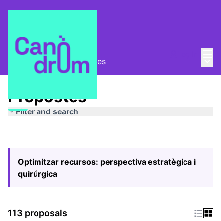
Mai
Log in
Main
Pla Estratègic
/
Propostes
Propostes
Filter and search
Optimitzar recursos: perspectiva estratègica i
quirúrgica
113 proposals