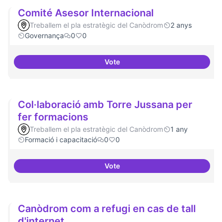
Comité Asesor Internacional
Treballem el pla estratègic del Canòdrom
2 anys
Governança
0
0
Vote
Comité Asesor Internacional
Col·laboració amb Torre Jussana per
fer formacions
Treballem el pla estratègic del Canòdrom
1 any
Formació i capacitació
0
0
Vote
Col·laboració amb Torre Jussana
Canòdrom com a refugi en cas de tall
d'internet