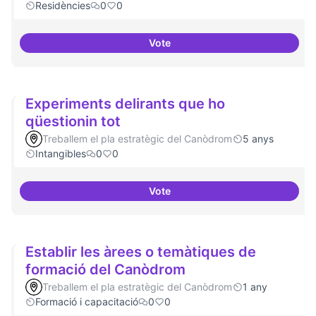
Residències
0
0
Vote
Explicitar el retorn
Experiments delirants que ho
qüestionin tot
Treballem el pla estratègic del Canòdrom
5 anys
Intangibles
0
0
Vote
Experiments delirants que ho qüe
Establir les àrees o temàtiques de
formació del Canòdrom
Treballem el pla estratègic del Canòdrom
1 any
Formació i capacitació
0
0