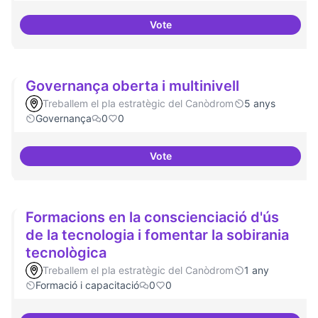
Vote
Grades democràtiques
Governança oberta i multinivell
Treballem el pla estratègic del Canòdrom
5 anys
Governança
0
0
Vote
Governança oberta i multinivell
Formacions en la conscienciació d'ús
de la tecnologia i fomentar la sobirania
tecnològica
Treballem el pla estratègic del Canòdrom
1 any
Formació i capacitació
0
0