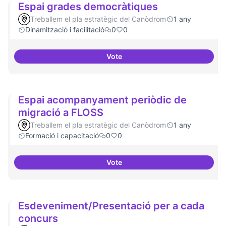
Espai grades democràtiques
Treballem el pla estratègic del Canòdrom
1 any
Dinamització i facilitació
0
0
Vote
Espai grades democràtiques
Espai acompanyament periòdic de
migració a FLOSS
Treballem el pla estratègic del Canòdrom
1 any
Formació i capacitació
0
0
Vote
Espai acompanyament periòdic 
Esdeveniment/Presentació per a cada
concurs