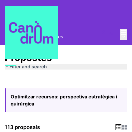
Mai
Log in
Main
Pla Estratègic
/
Propostes
Propostes
Filter and search
Optimitzar recursos: perspectiva estratègica i
quirúrgica
113 proposals