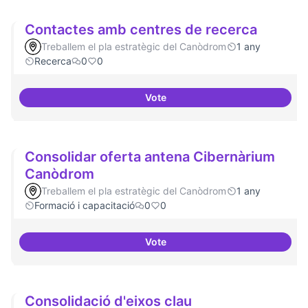
Contactes amb centres de recerca
Treballem el pla estratègic del Canòdrom
1 any
Recerca
0
0
Vote
Contactes amb centres de recer
Consolidar oferta antena Cibernàrium
Canòdrom
Treballem el pla estratègic del Canòdrom
1 any
Formació i capacitació
0
0
Vote
Consolidar oferta antena Ciber
Consolidació d'eixos clau