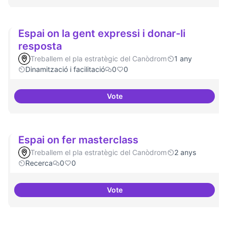
Espai on la gent expressi i donar-li
resposta
Treballem el pla estratègic del Canòdrom
1 any
Dinamització i facilitació
0
0
Vote
Espai on la gent expressi i donar
Espai on fer masterclass
Treballem el pla estratègic del Canòdrom
2 anys
Recerca
0
0
Vote
Espai on fer masterclass