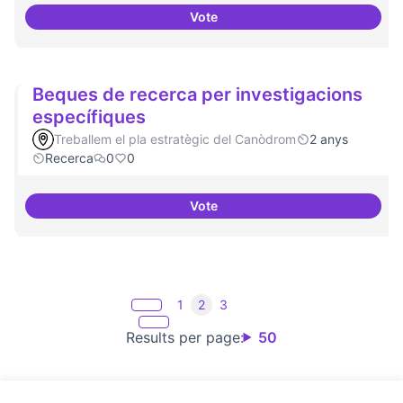
Vote
Campanya de comunicació
Beques de recerca per investigacions
específiques
Treballem el pla estratègic del Canòdrom
2 anys
Recerca
0
0
Vote
Beques de recerca per investiga
1
2
3
Results per page:
50