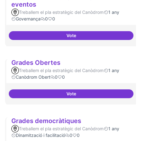
eventos
Treballem el pla estratègic del Canòdrom
1 any
Governança
0
0
Vote
Grupos de trabajo para impulsar
Grades Obertes
Treballem el pla estratègic del Canòdrom
1 any
Canòdrom Obert
0
0
Vote
Grades Obertes
Grades democràtiques
Treballem el pla estratègic del Canòdrom
1 any
Dinamització i facilitació
0
0