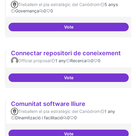
Treballem el pla estratègic del Canòdrom
5 anys
Governança
0
0
Vote
Consolidació d'eixos clau
Connectar repositori de coneixement
Official proposal
1 any
Recerca
0
0
Vote
Connectar repositori de coneix
Comunitat software lliure
Treballem el pla estratègic del Canòdrom
1 any
Dinamització i facilitació
0
0
Vote