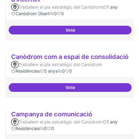
Treballem el pla estratègic del Canòdrom
1 any
Canòdrom Obert
0
0
Vote
Canòdrom com a refugi en cas de 
Canòdrom com a espai de consolidació
Treballem el pla estratègic del Canòdrom
Residències
5 anys
0
0
Vote
Canòdrom com a espai de conso
Campanya de comunicació
Treballem el pla estratègic del Canòdrom
1 any
Residències
0
0