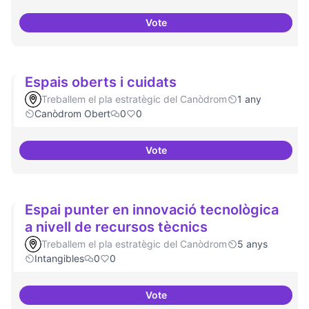
Vote
Establir les àrees o temàtiques
Espais oberts i cuidats
Treballem el pla estratègic del Canòdrom
1 any
Canòdrom Obert
0
0
Vote
Espais oberts i cuidats
Espai punter en innovació tecnològica
a nivell de recursos tècnics
Treballem el pla estratègic del Canòdrom
5 anys
Intangibles
0
0
Vote
Espai punter en innovació tecnol