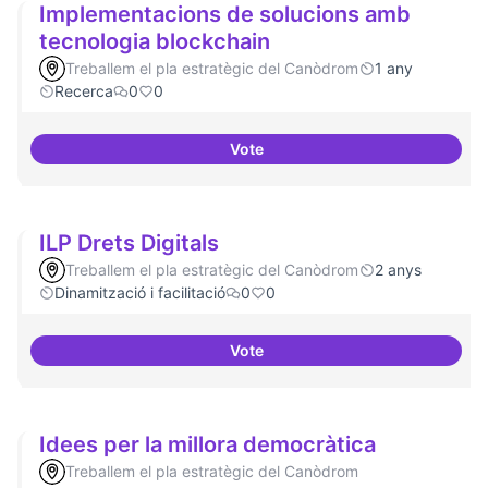
Implementacions de solucions amb
tecnologia blockchain
Treballem el pla estratègic del Canòdrom
1 any
Recerca
0
0
Vote
Implementacions de solucions a
ILP Drets Digitals
Treballem el pla estratègic del Canòdrom
2 anys
Dinamització i facilitació
0
0
Vote
ILP Drets Digitals
Idees per la millora democràtica
Treballem el pla estratègic del Canòdrom