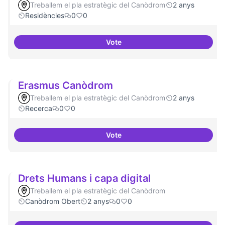
Treballem el pla estratègic del Canòdrom
2 anys
Residències
0
0
Vote
Esdeveniment/Presentació per a
Erasmus Canòdrom
Treballem el pla estratègic del Canòdrom
2 anys
Recerca
0
0
Vote
Erasmus Canòdrom
Drets Humans i capa digital
Treballem el pla estratègic del Canòdrom
Canòdrom Obert
2 anys
0
0