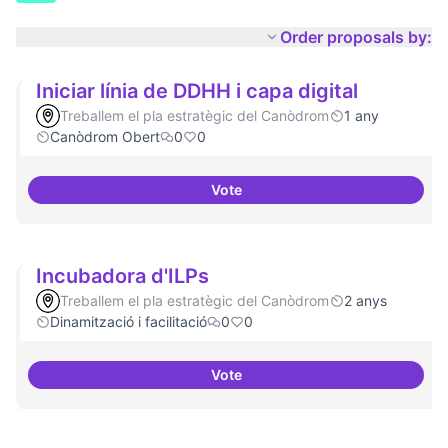
Order proposals by:
Iniciar línia de DDHH i capa digital
Treballem el pla estratègic del Canòdrom
1 any
Canòdrom Obert
0
0
Vote
Iniciar línia de DDHH i capa digita
Incubadora d'ILPs
Treballem el pla estratègic del Canòdrom
2 anys
Dinamització i facilitació
0
0
Vote
Incubadora d'ILPs