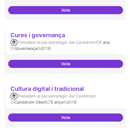
Vote
Cursos de podcast i twitch
Cures i governança
Treballem el pla estratègic del Canòdrom
1 any
Governança
0
0
Vote
Cures i governança
Cultura digital i tradicional
Treballem el pla estratègic del Canòdrom
Canòdrom Obert
5 anys
0
0
Vote
Cultura digital i tradicional