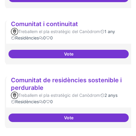
Comunitat software lliure
Comunitat i continuitat
Treballem el pla estratègic del Canòdrom
1 any
Residències
0
0
Vote
Comunitat i continuitat
Comunitat de residències sostenible i
perdurable
Treballem el pla estratègic del Canòdrom
2 anys
Residències
0
0
Vote
Comunitat de 