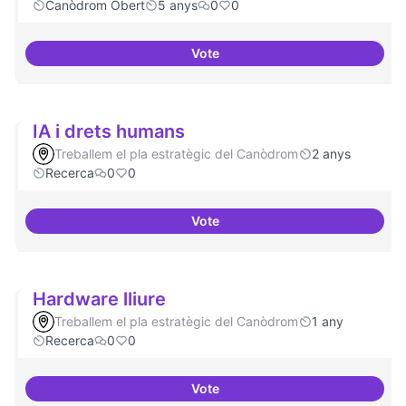
Canòdrom Obert
5 anys
0
0
Vote
Idees per la millora democràtica
IA i drets humans
Treballem el pla estratègic del Canòdrom
2 anys
Recerca
0
0
Vote
IA i drets humans
Hardware lliure
Treballem el pla estratègic del Canòdrom
1 any
Recerca
0
0
Vote
Hardware lliure