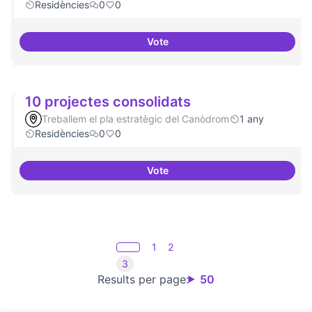
Residències
0
0
Vote
20 projectes residents
10 projectes consolidats
Treballem el pla estratègic del Canòdrom
1 any
Residències
0
0
Vote
10 projectes consolidats
1
2
3
Results per page:
50