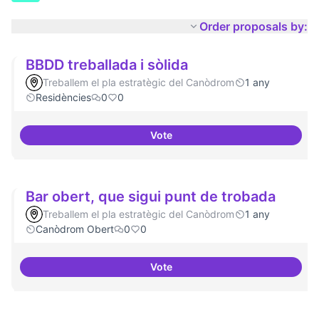
Order proposals by:
BBDD treballada i sòlida
Treballem el pla estratègic del Canòdrom
1 any
Residències
0
0
Vote
BBDD treballada i sòlida
Bar obert, que sigui punt de trobada
Treballem el pla estratègic del Canòdrom
1 any
Canòdrom Obert
0
0
Vote
Bar obert, que sigui punt de tro