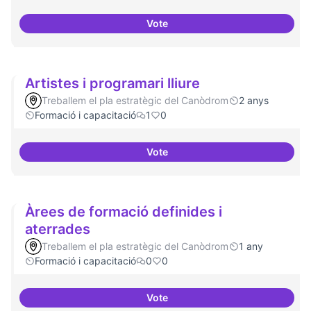
Vote
Arxiu digital al Canòdrom
Artistes i programari lliure
Treballem el pla estratègic del Canòdrom
2 anys
Formació i capacitació
1
0
Vote
Artistes i programari lliure
Àrees de formació definides i
aterrades
Treballem el pla estratègic del Canòdrom
1 any
Formació i capacitació
0
0
Vote
Àrees de formació definides i at