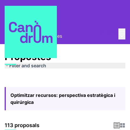
Mai
Log in
Main
Pla Estratègic
/
Propostes
Propostes
Filter and search
Optimitzar recursos: perspectiva estratègica i
quirúrgica
113 proposals