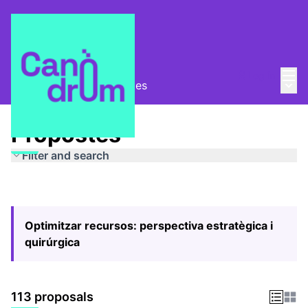
Mai
Log in
Main
Pla Estratègic
/
Propostes
Propostes
Filter and search
Optimitzar recursos: perspectiva estratègica i
quirúrgica
113 proposals