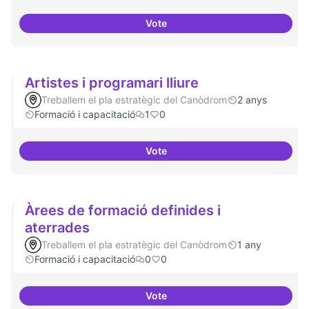
Vote
Arxiu digital al Canòdrom
Artistes i programari lliure
Treballem el pla estratègic del Canòdrom
2 anys
Formació i capacitació
1
0
Vote
Artistes i programari lliure
Àrees de formació definides i
aterrades
Treballem el pla estratègic del Canòdrom
1 any
Formació i capacitació
0
0
Vote
Àrees de formació definides i at