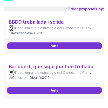
Order proposals by:
BBDD treballada i sòlida
Treballem el pla estratègic del Canòdrom
1 any
Residències
0
0
Vote
BBDD treballada i sòlida
Bar obert, que sigui punt de trobada
Treballem el pla estratègic del Canòdrom
1 any
Canòdrom Obert
0
0
Vote
Bar obert, que sigui punt de tro