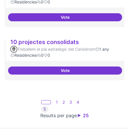
Residències
0
0
Vote
20 projectes residents
10 projectes consolidats
Treballem el pla estratègic del Canòdrom
1 any
Residències
0
0
Vote
10 projectes consolidats
1
2
3
4
5
Results per page:
25