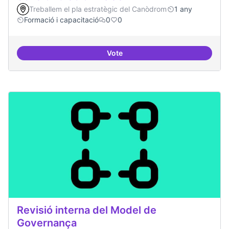
Treballem el pla estratègic del Canòdrom
1 any
Formació i capacitació
0
0
Vote
Sensibilització FLOSS
Revisió interna del Model de
Governança