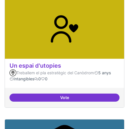
Un espai d'utopies
Treballem el pla estratègic del Canòdrom
5 anys
Intangibles
0
0
Vote
Un espai d'utopies