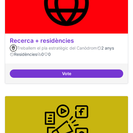
Recerca + residències
Treballem el pla estratègic del Canòdrom
2 anys
Residències
0
0
Vote
Recerca + residències