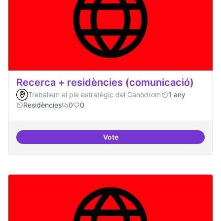
Recerca + residències (comunicació)
Treballem el pla estratègic del Canòdrom
1 any
Residències
0
0
Vote
Recerca + residències (comunica