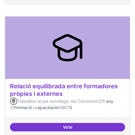
Relació equilibrada entre formadores
pròpies i externes
Treballem el pla estratègic del Canòdrom
1 any
Formació i capacitació
0
0
Vote
Relació equilibrada entre formad