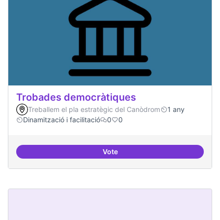
Trobades democràtiques
Treballem el pla estratègic del Canòdrom
1 any
Dinamització i facilitació
0
0
Vote
Trobades democràtiques