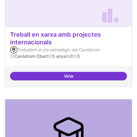
Treball en xarxa amb projectes
internacionals
Treballem el pla estratègic del Canòdrom
Canòdrom Obert
5 anys
0
0
Vote
Treball en xarxa amb projectes i