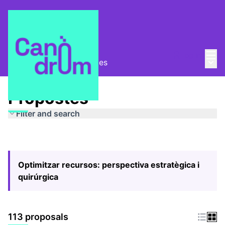
Mai
Log in
Main
Pla Estratègic
/
Propostes
Propostes
Filter and search
Optimitzar recursos: perspectiva estratègica i
quirúrgica
113 proposals