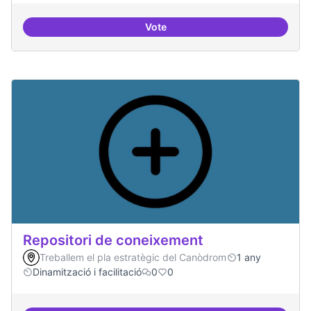
Vote
Residències d'èxit
Repositori de coneixement
Treballem el pla estratègic del Canòdrom
1 any
Dinamització i facilitació
0
0