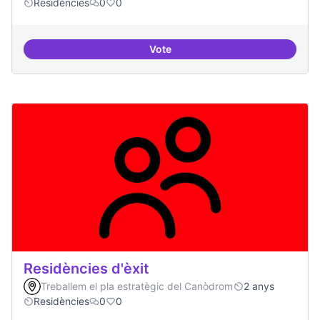
Residències
0
0
Vote
Residències i governança
Residències d'èxit
Treballem el pla estratègic del Canòdrom
2 anys
Residències
0
0