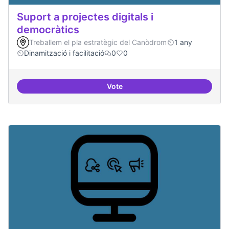
Suport a projectes digitals i
democràtics
Treballem el pla estratègic del Canòdrom
1 any
Dinamització i facilitació
0
0
Vote
Suport a projectes digitals i dem