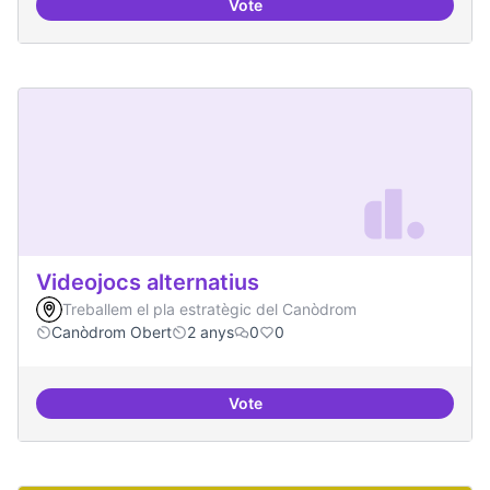
Vote
Xarxa internacional d'ateneus -
Videojocs alternatius
Treballem el pla estratègic del Canòdrom
Canòdrom Obert
2 anys
0
0
Vote
Videojocs alternatius