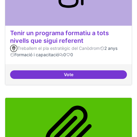
Tenir un programa formatiu a tots
nivells que sigui referent
Treballem el pla estratègic del Canòdrom
2 anys
Formació i capacitació
0
0
Vote
Tenir un programa formatiu a tots