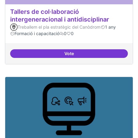
Tallers de col·laboració
intergeneracional i antidisciplinar
Treballem el pla estratègic del Canòdrom
1 any
Formació i capacitació
0
0
Vote
Tallers de col·laboració intergene