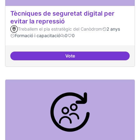
Tècniques de seguretat digital per
evitar la repressió
Treballem el pla estratègic del Canòdrom
2 anys
Formació i capacitació
0
0
Vote
Tècniques de seguretat digital per