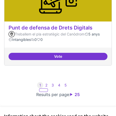
Punt de defensa de Drets Digitals
Treballem el pla estratègic del Canòdrom
5 anys
Intangibles
0
0
Vote
Punt de defensa de Drets Digitals
1
2
3
4
5
Results per page:
25