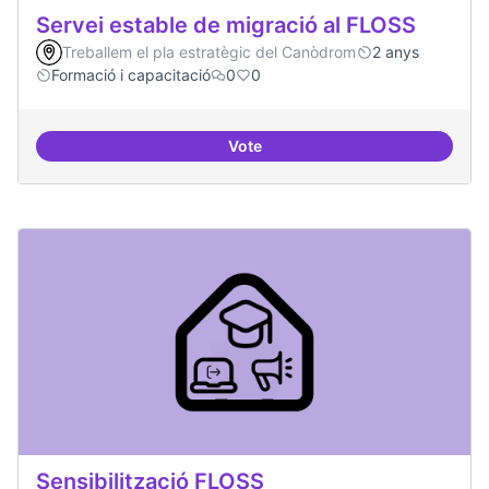
Servei estable de migració al FLOSS
Treballem el pla estratègic del Canòdrom
2 anys
Formació i capacitació
0
0
Vote
Servei estable de migració al FL
Sensibilització FLOSS