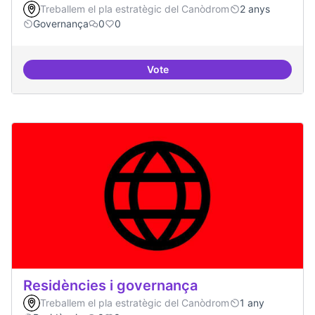
Treballem el pla estratègic del Canòdrom
2 anys
Governança
0
0
Vote
Revisió interna del Model de Go
Residències i governança
Treballem el pla estratègic del Canòdrom
1 any