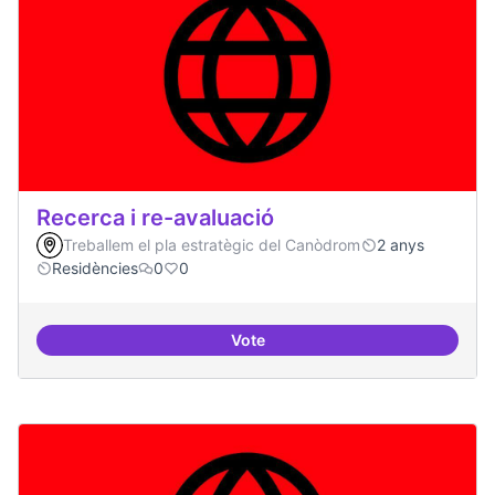
Recerca i re-avaluació
Treballem el pla estratègic del Canòdrom
2 anys
Residències
0
0
Vote
Recerca i re-avaluació