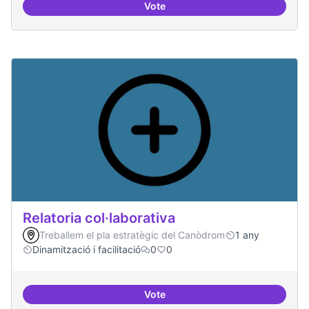
Vote
Repositori de coneixement
Relatoria col·laborativa
Treballem el pla estratègic del Canòdrom
1 any
Dinamització i facilitació
0
0
Vote
Relatoria col·laborativa