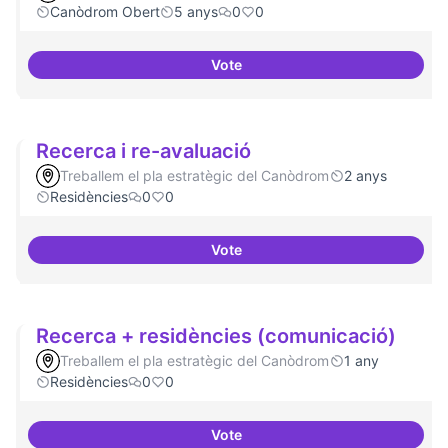
Canòdrom Obert
5 anys
0
0
Vote
Refugi en cas d'un tall a internet
Recerca i re-avaluació
Treballem el pla estratègic del Canòdrom
2 anys
Residències
0
0
Vote
Recerca i re-avaluació
Recerca + residències (comunicació)
Treballem el pla estratègic del Canòdrom
1 any
Residències
0
0
Vote
Recerca + residències (comunic