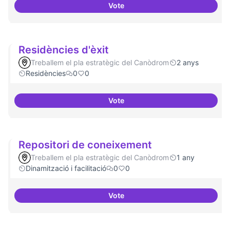
Vote
Residències i governança
Residències d'èxit
Treballem el pla estratègic del Canòdrom
2 anys
Residències
0
0
Vote
Residències d'èxit
Repositori de coneixement
Treballem el pla estratègic del Canòdrom
1 any
Dinamització i facilitació
0
0
Vote
Repositori de coneixement