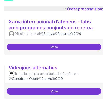
Order proposals by:
Xarxa internacional d'ateneus - labs
amb programes conjunts de recerca
Official proposal
5 anys
Recerca
0
0
Vote
Xarxa internacional d'ateneus -
Videojocs alternatius
Treballem el pla estratègic del Canòdrom
Canòdrom Obert
2 anys
0
0
Vote
Videojocs alternatius