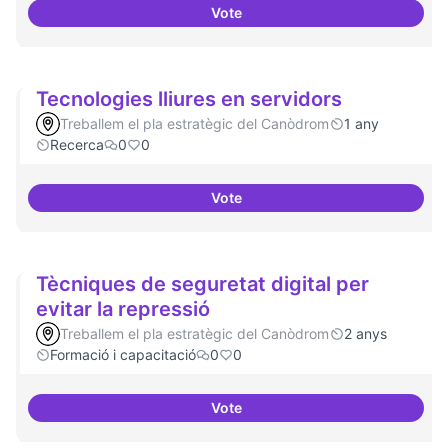
Vote
Temes: Intel·ligència artificial
Tecnologies lliures en servidors
Treballem el pla estratègic del Canòdrom
1 any
Recerca
0
0
Vote
Tecnologies lliures en servidors
Tècniques de seguretat digital per
evitar la repressió
Treballem el pla estratègic del Canòdrom
2 anys
Formació i capacitació
0
0
Vote
Tècniques de seguretat digital pe