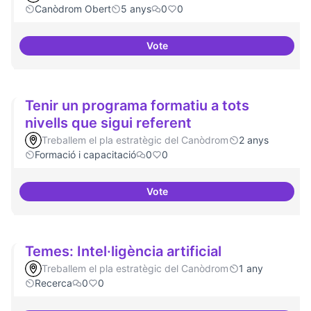
Canòdrom Obert
5 anys
0
0
Vote
Treball en xarxa amb projectes i
Tenir un programa formatiu a tots
nivells que sigui referent
Treballem el pla estratègic del Canòdrom
2 anys
Formació i capacitació
0
0
Vote
Tenir un programa formatiu a tots
Temes: Intel·ligència artificial
Treballem el pla estratègic del Canòdrom
1 any
Recerca
0
0