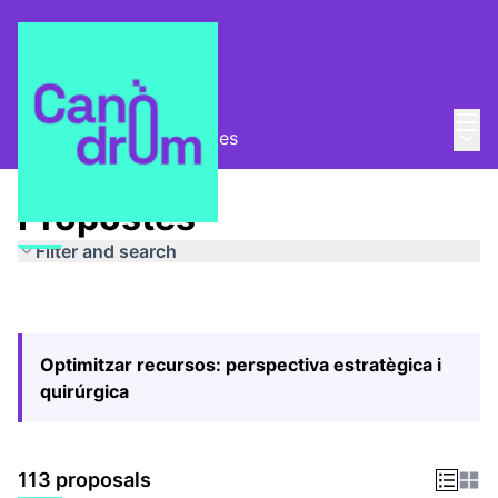
Mai
Log in
Main
Pla Estratègic
/
Propostes
Propostes
Filter and search
Optimitzar recursos: perspectiva estratègica i
quirúrgica
113 proposals