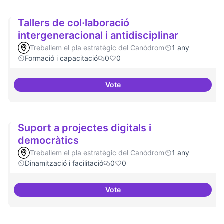
Tallers de col·laboració
intergeneracional i antidisciplinar
Treballem el pla estratègic del Canòdrom
1 any
Formació i capacitació
0
0
Vote
Tallers de col·laboració intergene
Suport a projectes digitals i
democràtics
Treballem el pla estratègic del Canòdrom
1 any
Dinamització i facilitació
0
0
Vote
Suport a projectes digitals i dem