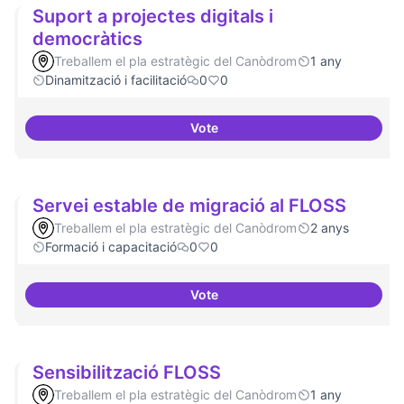
Suport a projectes digitals i
democràtics
Treballem el pla estratègic del Canòdrom
1 any
Dinamització i facilitació
0
0
Vote
Suport a projectes digitals i dem
Servei estable de migració al FLOSS
Treballem el pla estratègic del Canòdrom
2 anys
Formació i capacitació
0
0
Vote
Servei estable de migració al FL
Sensibilització FLOSS
Treballem el pla estratègic del Canòdrom
1 any