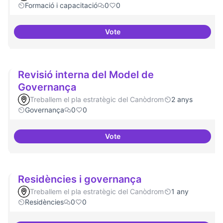
Formació i capacitació
0
0
Vote
Sensibilització FLOSS
Revisió interna del Model de
Governança
Treballem el pla estratègic del Canòdrom
2 anys
Governança
0
0
Vote
Revisió interna del Model de Go
Residències i governança
Treballem el pla estratègic del Canòdrom
1 any
Residències
0
0