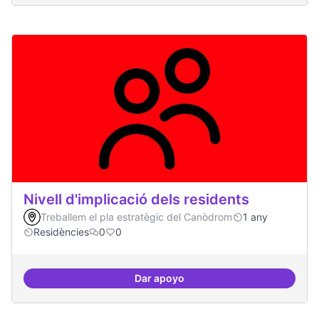
Nivell d'implicació dels residents
Treballem el pla estratègic del Canòdrom
1 any
Residències
0
0
Dar apoyo
Nivell d'implicació dels residents