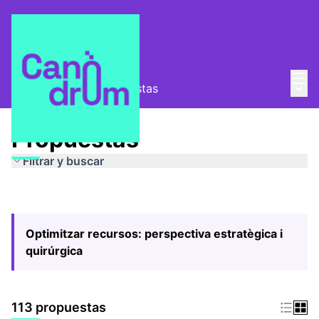
Menú
Entra
Menú 
Pla Estratègic
/
Propuestas
Propuestas
Filtrar y buscar
Optimitzar recursos: perspectiva estratègica i
quirúrgica
113 propuestas