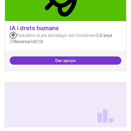
IA i drets humans
Treballem el pla estratègic del Canòdrom
2 anys
Recerca
0
0
Dar apoyo
IA i drets humans