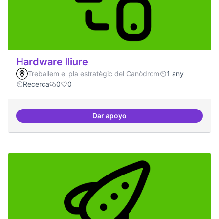
Hardware lliure
Treballem el pla estratègic del Canòdrom
1 any
Recerca
0
0
Dar apoyo
Hardware lliure