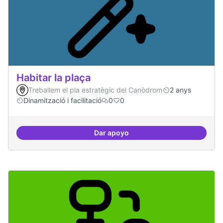
Habitar la plaça
Treballem el pla estratègic del Canòdrom
2 anys
Dinamització i facilitació
0
0
Dar apoyo
Habitar la plaça