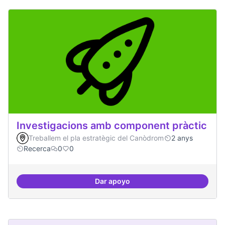
Investigacions amb component pràctic
Treballem el pla estratègic del Canòdrom
2 anys
Recerca
0
0
Dar apoyo
Investigacions amb component p