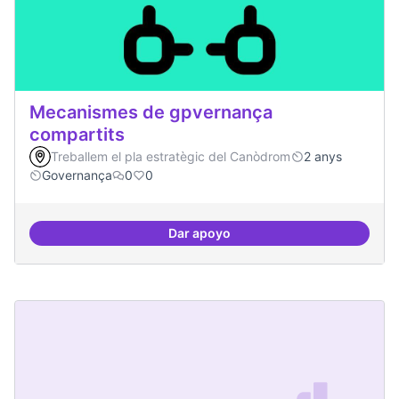
Mecanismes de gpvernança
compartits
Treballem el pla estratègic del Canòdrom
2 anys
Governança
0
0
Dar apoyo
Mecanismes de gpvernança comp