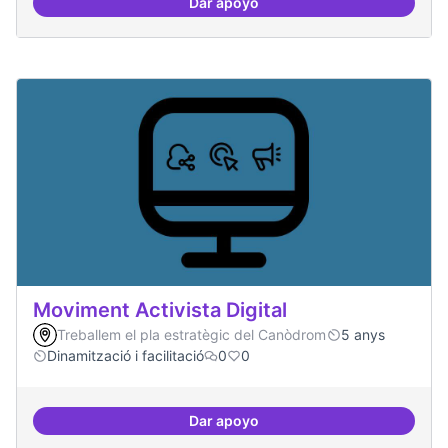
Dar apoyo
Model exportable - guifinet a nive
Moviment Activista Digital
Treballem el pla estratègic del Canòdrom
5 anys
Dinamització i facilitació
0
0
Dar apoyo
Moviment Activista Digital