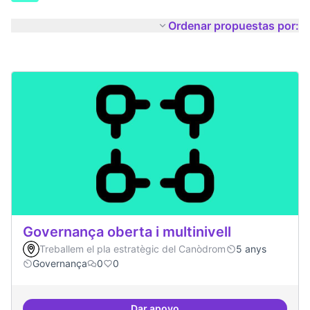
Ordenar propuestas por:
Governança oberta i multinivell
Treballem el pla estratègic del Canòdrom
5 anys
Governança
0
0
Dar apoyo