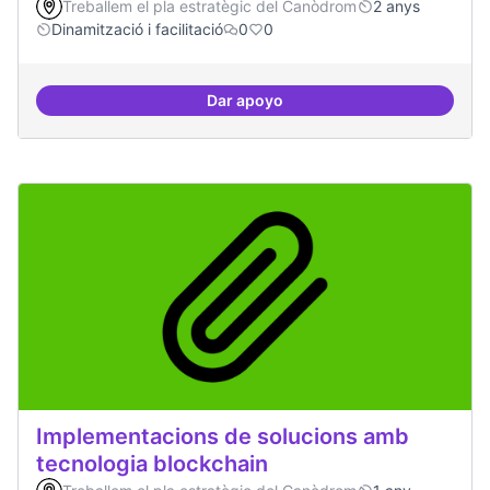
Treballem el pla estratègic del Canòdrom
2 anys
Dinamització i facilitació
0
0
Dar apoyo
ILP Drets Digitals
Implementacions de solucions amb
tecnologia blockchain