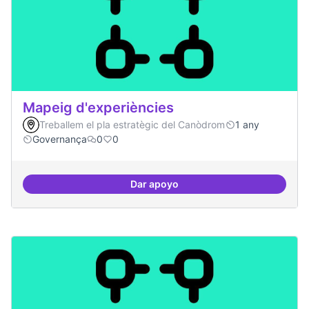
Mapeig d'experiències
Treballem el pla estratègic del Canòdrom
1 any
Governança
0
0
Dar apoyo
Mapeig d'experiències