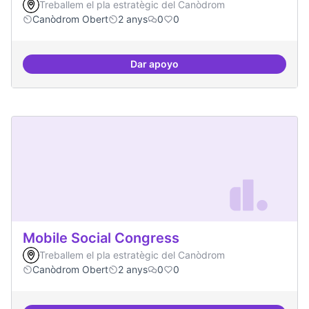
Treballem el pla estratègic del Canòdrom
Canòdrom Obert
2 anys
0
0
Dar apoyo
Memòria Històrica - Referencia di
Mobile Social Congress
Treballem el pla estratègic del Canòdrom
Canòdrom Obert
2 anys
0
0