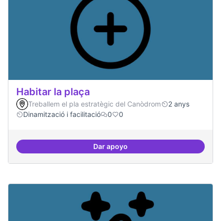
Habitar la plaça
Treballem el pla estratègic del Canòdrom
2 anys
Dinamització i facilitació
0
0
Dar apoyo
Habitar la plaça