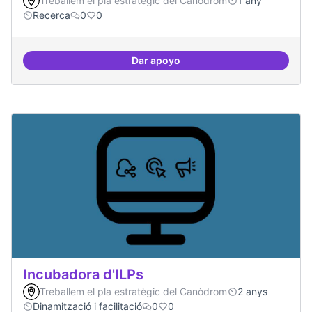
Treballem el pla estratègic del Canòdrom
1 any
Recerca
0
0
Dar apoyo
Implementacions de solucions a
Incubadora d'ILPs
Treballem el pla estratègic del Canòdrom
2 anys
Dinamització i facilitació
0
0