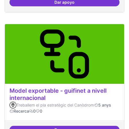
Dar apoyo
Mobile Social Congress
Model exportable - guifinet a nivell
internacional
Treballem el pla estratègic del Canòdrom
5 anys
Recerca
0
0