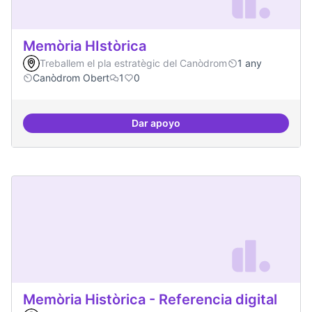
Memòria HIstòrica
Treballem el pla estratègic del Canòdrom
1 any
Canòdrom Obert
1
0
Dar apoyo
Memòria HIstòrica
Memòria Històrica - Referencia digital