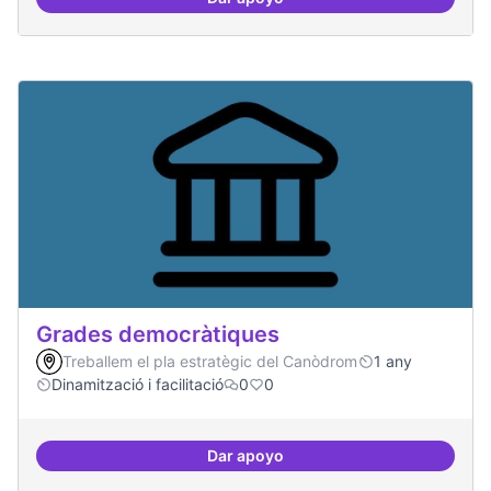
Governança oberta i multinivell
Grades democràtiques
Treballem el pla estratègic del Canòdrom
1 any
Dinamització i facilitació
0
0
Dar apoyo
Grades democràtiques