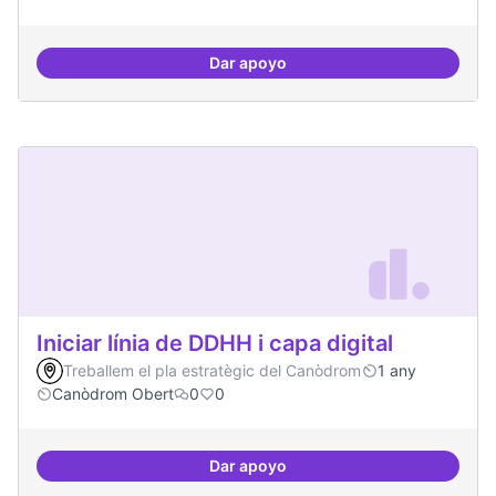
Dar apoyo
Incubadora d'ILPs
Iniciar línia de DDHH i capa digital
Treballem el pla estratègic del Canòdrom
1 any
Canòdrom Obert
0
0
Dar apoyo
Iniciar línia de DDHH i capa digita