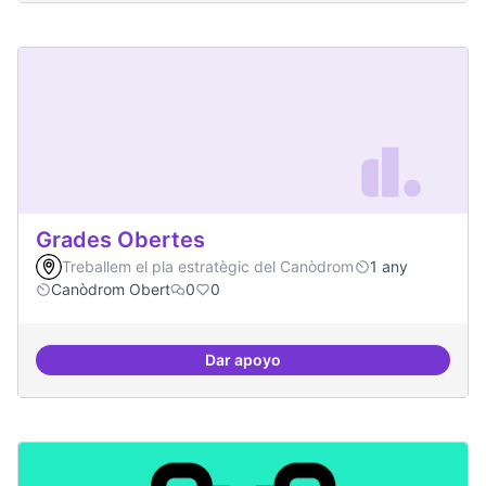
Grades Obertes
Treballem el pla estratègic del Canòdrom
1 any
Canòdrom Obert
0
0
Dar apoyo
Grades Obertes