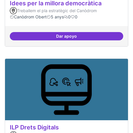
Idees per la millora democràtica
Treballem el pla estratègic del Canòdrom
Canòdrom Obert
5 anys
0
0
Dar apoyo
Idees per la millora democràtica
ILP Drets Digitals