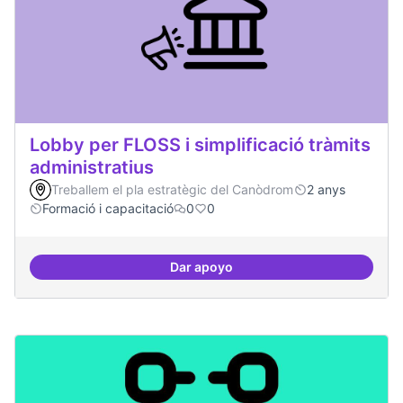
Lobby per FLOSS i simplificació tràmits
administratius
Treballem el pla estratègic del Canòdrom
2 anys
Formació i capacitació
0
0
Dar apoyo
Lobby per FLOSS i simplificació 