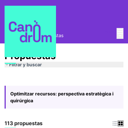
Menú
Entra
Menú 
Pla Estratègic
/
Propuestas
Propuestas
Filtrar y buscar
Optimitzar recursos: perspectiva estratègica i
quirúrgica
113 propuestas