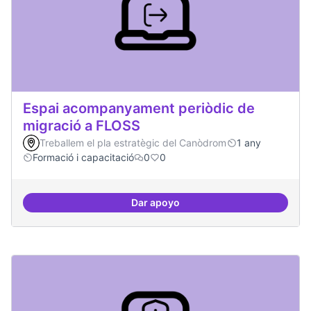
Espai acompanyament periòdic de
migració a FLOSS
Treballem el pla estratègic del Canòdrom
1 any
Formació i capacitació
0
0
Dar apoyo
Espai acompanyament periòdic d