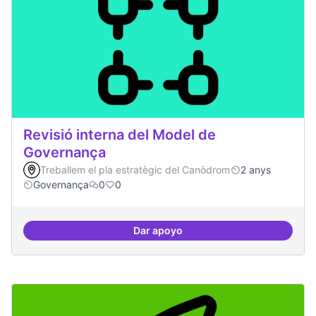
Revisió interna del Model de
Governança
Treballem el pla estratègic del Canòdrom
2 anys
Governança
0
0
Dar apoyo
Revisió interna del Model de Go