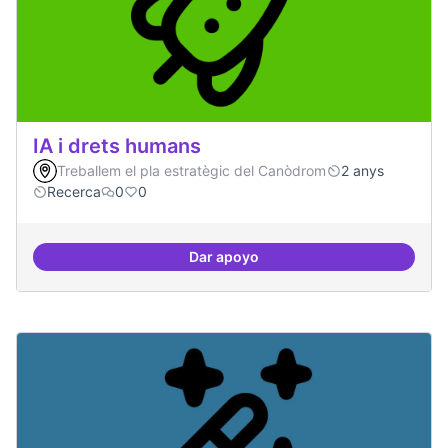
IA i drets humans
Treballem el pla estratègic del Canòdrom
2 anys
Recerca
0
0
Dar apoyo
IA i drets humans