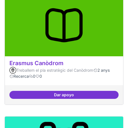
Erasmus Canòdrom
Treballem el pla estratègic del Canòdrom
2 anys
Recerca
0
0
Dar apoyo
Erasmus Canòdrom