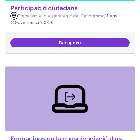
Participació ciutadana
Treballem el pla estratègic del Canòdrom
1 any
Governança
0
0
Dar apoyo
Participació ciutadana
Formacions en la conscienciació d'ús