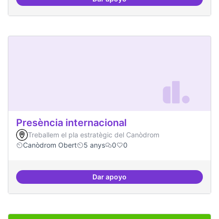
Nivell d'implicació dels residents
Presència internacional
Treballem el pla estratègic del Canòdrom
Canòdrom Obert
5 anys
0
0
Dar apoyo
Presència internacional