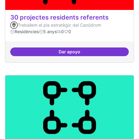
30 projectes residents referents
Treballem el pla estratègic del Canòdrom
Residències
5 anys
0
0
Dar apoyo
30 projectes residents referents