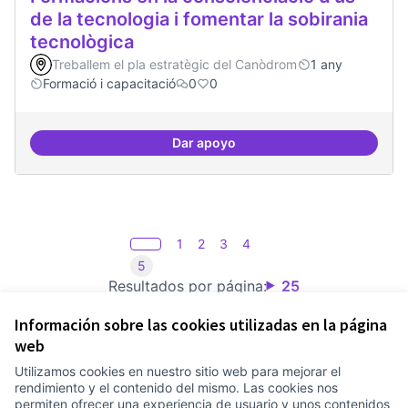
de la tecnologia i fomentar la sobirania
tecnològica
Treballem el pla estratègic del Canòdrom
1 any
Formació i capacitació
0
0
Dar apoyo
Formacions en la conscienciació d
1
2
3
4
5
Resultados por página:
25
Información sobre las cookies utilizadas en la página
web
Utilizamos cookies en nuestro sitio web para mejorar el
Términos y condiciones de uso
rendimiento y el contenido del mismo. Las cookies nos
Configuración de cookies
permiten ofrecer una experiencia de usuario y unos contenidos