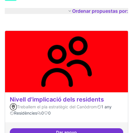
Ordenar propuestas por:
Nivell d'implicació dels residents
Treballem el pla estratègic del Canòdrom
1 any
Residències
0
0
Dar apoyo