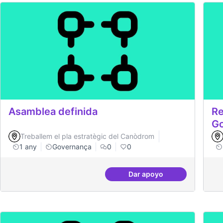
Asamblea definida
Re
G
Treballem el pla estratègic del Canòdrom
1 any
Governança
0
0
Dar apoyo
Asamblea definida