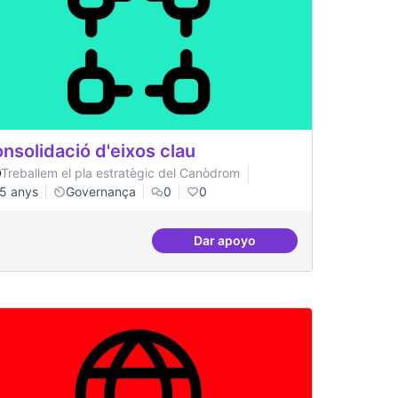
nsolidació d'eixos clau
Treballem el pla estratègic del Canòdrom
5 anys
Governança
0
0
Dar apoyo
ltinivell
Consolidació d'eixos clau