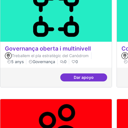
Governança oberta i multinivell
Co
Treballem el pla estratègic del Canòdrom
5 anys
Governança
0
0
Dar apoyo
Governança oberta i mu