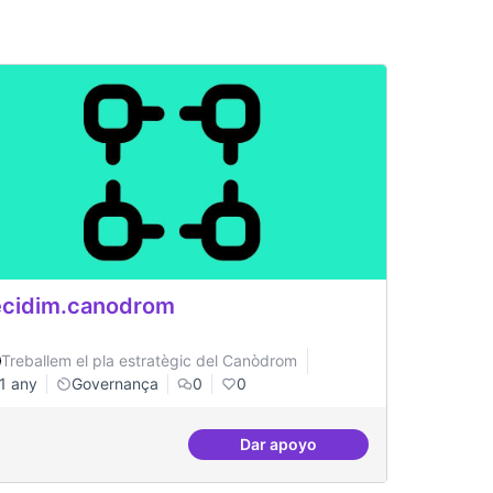
cidim.canodrom
Treballem el pla estratègic del Canòdrom
1 any
Governança
0
0
Dar apoyo
a impulsar eventos
decidim.canodrom