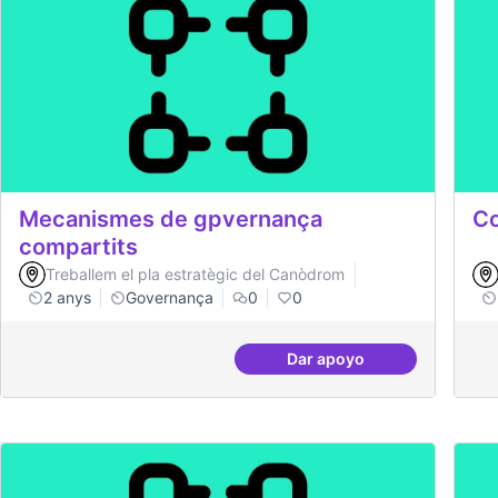
Mecanismes de gpvernança
Co
compartits
Treballem el pla estratègic del Canòdrom
2 anys
Governança
0
0
Dar apoyo
Mecanismes de gpvern