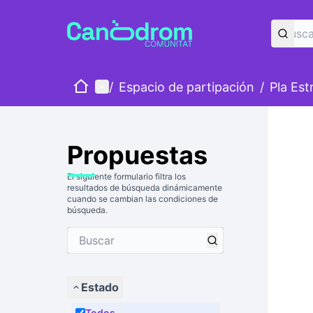
Inicio
Menú principal
/
Espacio de partipación
/
Pla Est
Propuestas
El siguiente formulario filtra los
resultados de búsqueda dinámicamente
cuando se cambian las condiciones de
búsqueda.
Estado
Todos