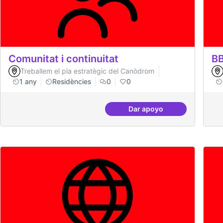
Comunitat i continuitat
BB
Treballem el pla estratègic del Canòdrom
1 any
Residències
0
0
Dar apoyo
Comunitat i continuita