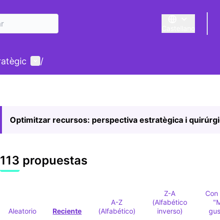
Castellano
Triar la llengua
E
Menú de usuario
ratègic
/
Optimitzar recursos: perspectiva estratègica i quirúrg
113 propuestas
Z-A
Con
A-Z
(Alfabético
"
Aleatorio
Reciente
(Alfabético)
inverso)
gus