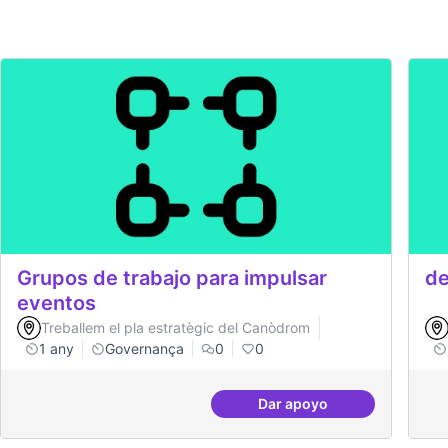
Grupos de trabajo para impulsar
de
eventos
Treballem el pla estratègic del Canòdrom
1 any
Governança
0
0
Dar apoyo
Grupos de trabajo par