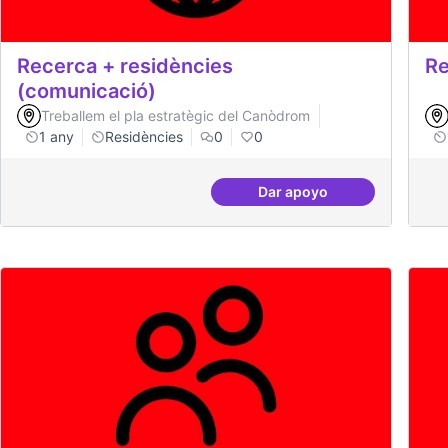
Recerca + residències
Re
(comunicació)
Treballem el pla estratègic del Canòdrom
1 any
Residències
0
0
Dar apoyo
Recerca + residències