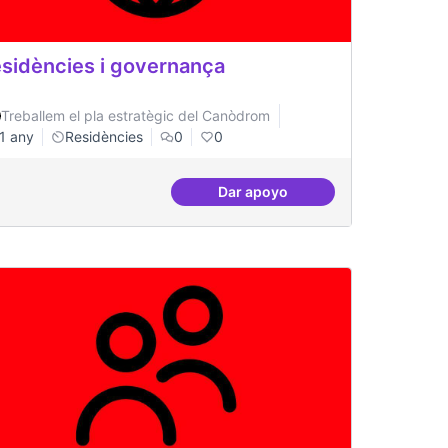
sidències i governança
Treballem el pla estratègic del Canòdrom
1 any
Residències
0
0
Dar apoyo
 (comunicació)
Residències i governança