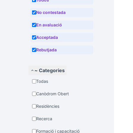
No contestada
En avaluació
Acceptada
Rebutjada
~ Categories
Todas
Canòdrom Obert
Residències
Recerca
Formació i capacitació