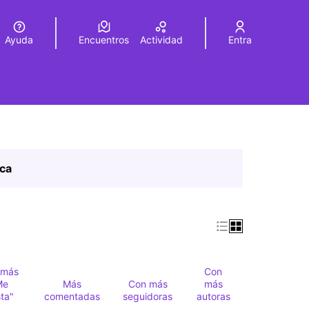
Ayuda
Encuentros
Actividad
Entra
legir el idioma
Choose language
ica
 más
Con
Me
Más
Con más
más
ta"
comentadas
seguidoras
autoras