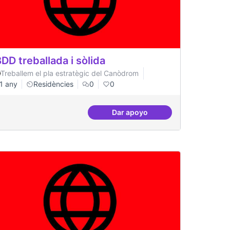
DD treballada i sòlida
Treballem el pla estratègic del Canòdrom
1 any
Residències
0
0
Dar apoyo
t
BBDD treballada i sòlida