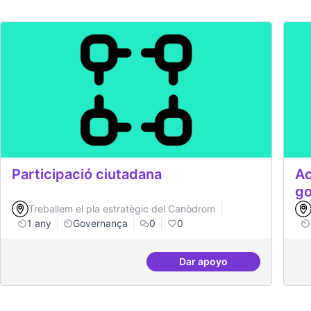
Participació ciutadana
Ac
go
Treballem el pla estratègic del Canòdrom
1 any
Governança
0
0
Dar apoyo
Participació ciutadana