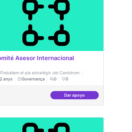
mité Asesor Internacional
Treballem el pla estratègic del Canòdrom
2 anys
Governança
0
0
Dar apoyo
ança compartits
Comité Asesor Internacional