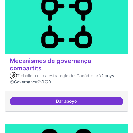
Mecanismes de gpvernança
compartits
Treballem el pla estratègic del Canòdrom
2 anys
Governança
0
0
Dar apoyo
Mecanismes de gpvernança comp