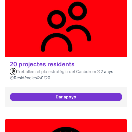
20 projectes residents
Treballem el pla estratègic del Canòdrom
2 anys
Residències
0
0
Dar apoyo
20 projectes residents