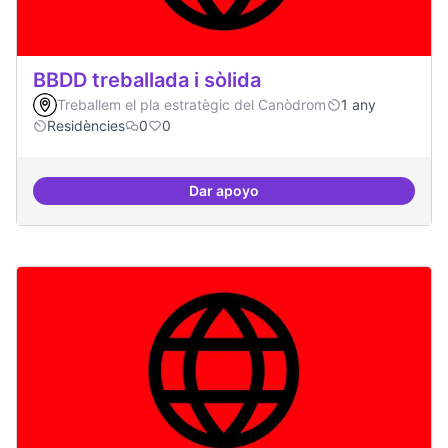
BBDD treballada i sòlida
Treballem el pla estratègic del Canòdrom
1 any
Residències
0
0
Dar apoyo
BBDD treballada i sòlida