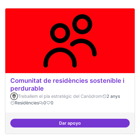
Comunitat de residències sostenible i
perdurable
Treballem el pla estratègic del Canòdrom
2 anys
Residències
0
0
Dar apoyo
Comunitat de r