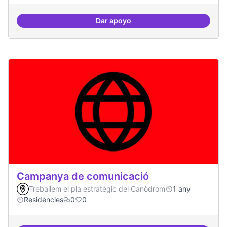
Dar apoyo
Explicitar el retorn
Campanya de comunicació
Treballem el pla estratègic del Canòdrom
1 any
Residències
0
0