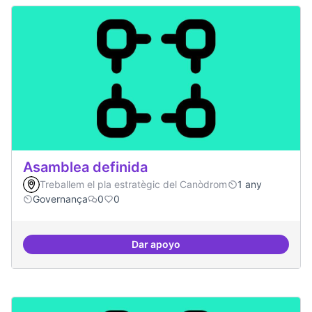
Asamblea definida
Treballem el pla estratègic del Canòdrom
1 any
Governança
0
0
Dar apoyo
Asamblea definida