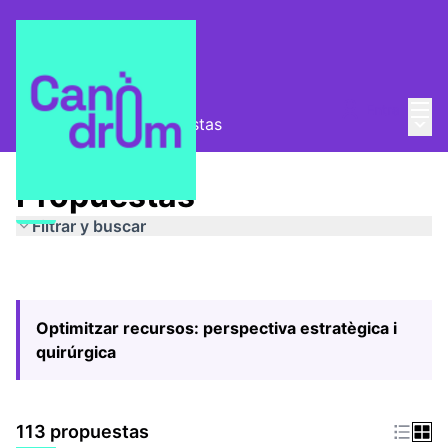
Menú
Entra
Menú 
Pla Estratègic
/
Propuestas
Propuestas
Filtrar y buscar
Optimitzar recursos: perspectiva estratègica i
quirúrgica
113 propuestas