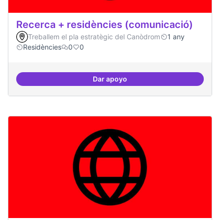
Recerca + residències (comunicació)
Treballem el pla estratègic del Canòdrom
1 any
Residències
0
0
Dar apoyo
Recerca + residències (comunica