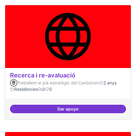
Recerca i re-avaluació
Treballem el pla estratègic del Canòdrom
2 anys
Residències
0
0
Dar apoyo
Recerca i re-avaluació