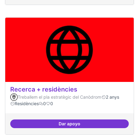
Recerca + residències
Treballem el pla estratègic del Canòdrom
2 anys
Residències
0
0
Dar apoyo
Recerca + residències