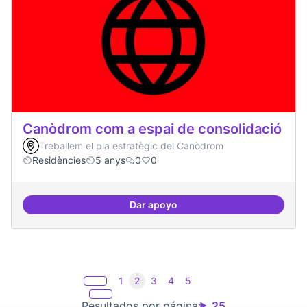
Canòdrom com a espai de consolidació
Treballem el pla estratègic del Canòdrom
Residències
5 anys
0
0
Dar apoyo
Canòdrom com a espai de consol
1
2
3
4
5
Resultados por página:
25