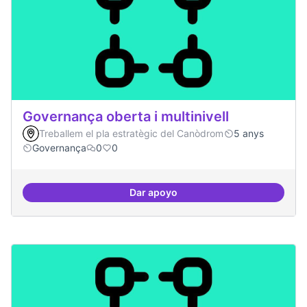
Governança oberta i multinivell
Treballem el pla estratègic del Canòdrom
5 anys
Governança
0
0
Dar apoyo
Governança oberta i multinivell