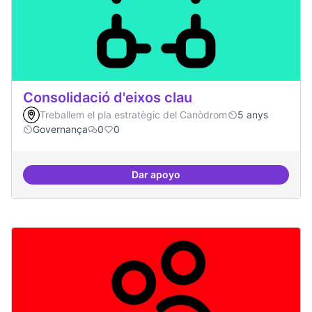
Consolidació d'eixos clau
Treballem el pla estratègic del Canòdrom
5 anys
Governança
0
0
Dar apoyo
Consolidació d'eixos clau