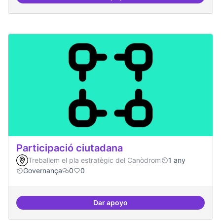
decidim.canodrom
Participació ciutadana
Treballem el pla estratègic del Canòdrom
1 any
Governança
0
0
Dar apoyo
Participació ciutadana