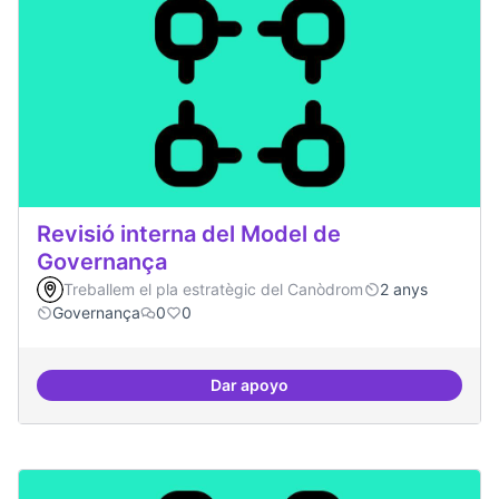
Revisió interna del Model de
Governança
Treballem el pla estratègic del Canòdrom
2 anys
Governança
0
0
Dar apoyo
Revisió interna del Model de Go