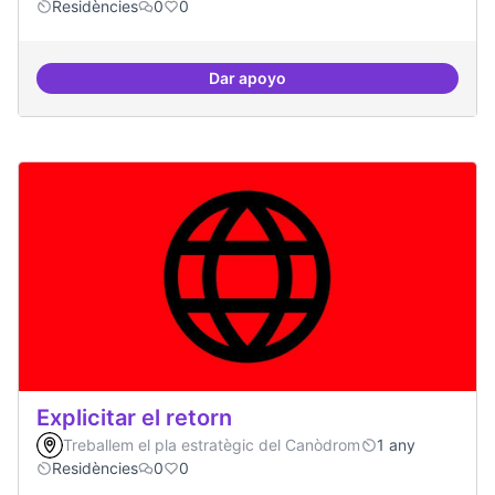
Residències
0
0
Dar apoyo
Nivell d'implicació dels residents
Explicitar el retorn
Treballem el pla estratègic del Canòdrom
1 any
Residències
0
0