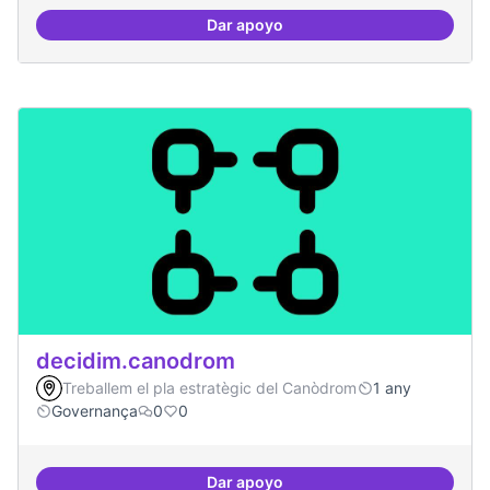
Dar apoyo
Grupos de trabajo para impulsar
decidim.canodrom
Treballem el pla estratègic del Canòdrom
1 any
Governança
0
0
Dar apoyo