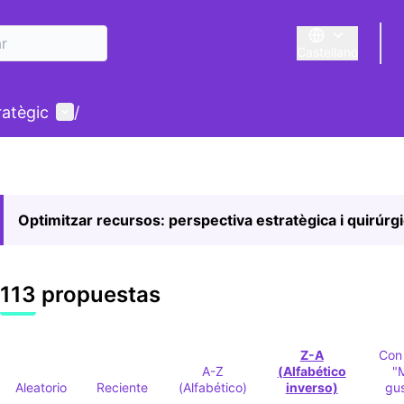
Castellano
Triar la llengua
E
Menú de usuario
ratègic
/
Optimitzar recursos: perspectiva estratègica i quirúrg
113 propuestas
Z-A
Con
A-Z
(Alfabético
"
Aleatorio
Reciente
(Alfabético)
inverso)
gu