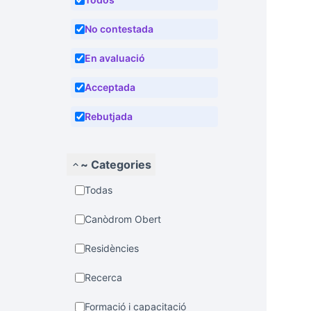
No contestada
En avaluació
Acceptada
Rebutjada
~ Categories
Todas
Canòdrom Obert
Residències
Recerca
Formació i capacitació