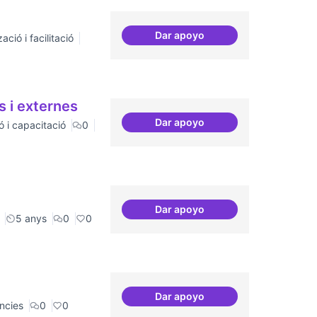
Dar apoyo
ació i facilitació
Relatoria col·laborativa
s i externes
Dar apoyo
ó i capacitació
0
Relació equilibrada entre fo
Dar apoyo
Refugi en cas d'un tall a inte
5 anys
0
0
Dar apoyo
Recerca i re-avaluació
ncies
0
0