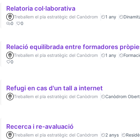
Relatoria col·laborativa
Treballem el pla estratègic del Canòdrom
1 any
Dinamitz
0
0
Relació equilibrada entre formadores pròpie
Treballem el pla estratègic del Canòdrom
1 any
Formaci
0
Refugi en cas d'un tall a internet
Treballem el pla estratègic del Canòdrom
Canòdrom Obert
Recerca i re-avaluació
Treballem el pla estratègic del Canòdrom
2 anys
Residè