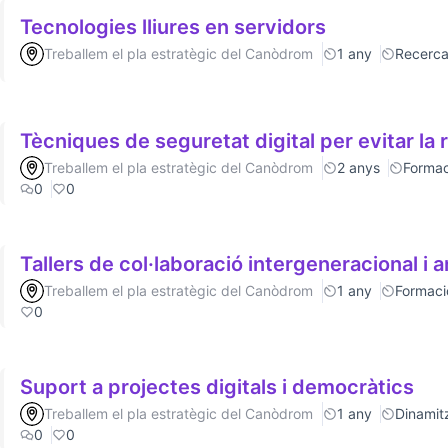
Tecnologies lliures en servidors
Treballem el pla estratègic del Canòdrom
1 any
Recerc
Tècniques de seguretat digital per evitar la 
Treballem el pla estratègic del Canòdrom
2 anys
Formac
0
0
Tallers de col·laboració intergeneracional i a
Treballem el pla estratègic del Canòdrom
1 any
Formaci
0
Suport a projectes digitals i democràtics
Treballem el pla estratègic del Canòdrom
1 any
Dinamitz
0
0