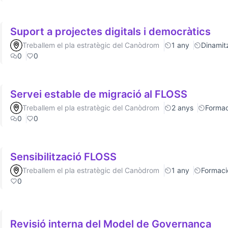
Suport a projectes digitals i democràtics
Treballem el pla estratègic del Canòdrom
1 any
Dinamitz
0
0
Servei estable de migració al FLOSS
Treballem el pla estratègic del Canòdrom
2 anys
Formac
0
0
Sensibilització FLOSS
Treballem el pla estratègic del Canòdrom
1 any
Formaci
0
Revisió interna del Model de Governança