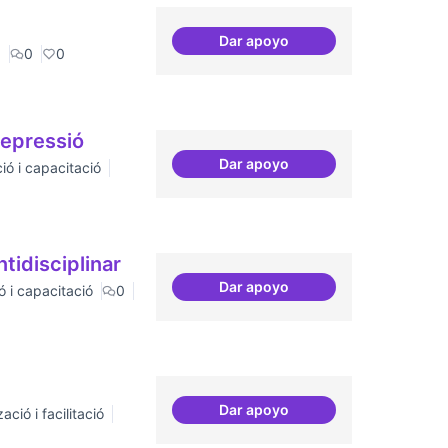
Dar apoyo
Tecnologies lliures en servi
a
0
0
repressió
Dar apoyo
ió i capacitació
Tècniques de seguretat digita
ntidisciplinar
Dar apoyo
ó i capacitació
0
Tallers de col·laboració inte
Dar apoyo
ació i facilitació
Suport a projectes digitals i