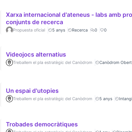
Xarxa internacional d'ateneus - labs amb p
conjunts de recerca
Propuesta oficial
5 anys
Recerca
0
0
Videojocs alternatius
Treballem el pla estratègic del Canòdrom
Canòdrom Obert
Un espai d'utopies
Treballem el pla estratègic del Canòdrom
5 anys
Intang
Trobades democràtiques