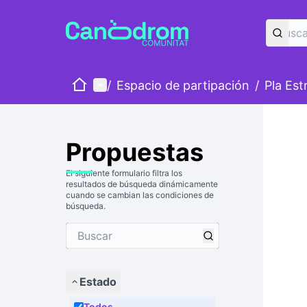
Inicio
Menú principal
/
Espacio de partipación
/
Pla Est
Propuestas
El siguiente formulario filtra los
resultados de búsqueda dinámicamente
cuando se cambian las condiciones de
búsqueda.
Estado
Todos