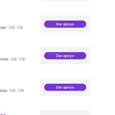
Dar apoyo
Recerca + residències (com
cies
0
0
Dar apoyo
Recerca + residències
ncies
0
0
Dar apoyo
Punt de defensa de Drets Dig
ibles
0
0