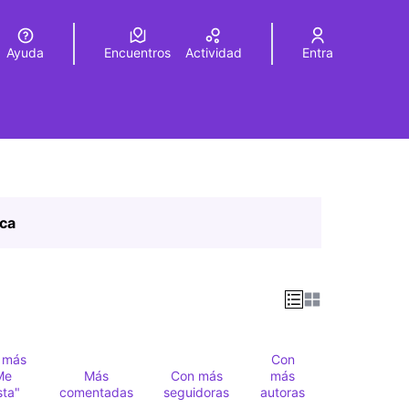
Ayuda
Encuentros
Actividad
Entra
legir el idioma
Choose language
ica
 más
Con
Me
Más
Con más
más
sta"
comentadas
seguidoras
autoras