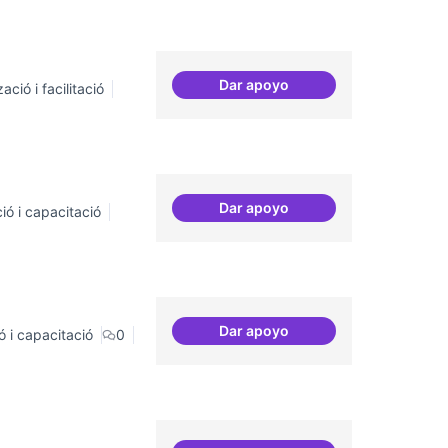
Dar apoyo
ació i facilitació
Suport a projectes digitals i
Dar apoyo
ió i capacitació
Servei estable de migració a
Dar apoyo
ó i capacitació
0
Sensibilització FLOSS