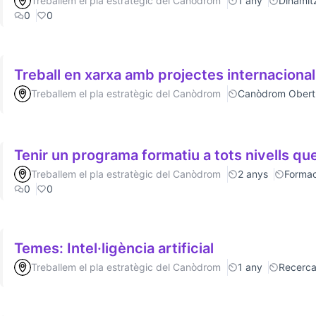
Treballem el pla estratègic del Canòdrom
1 any
Dinamitz
0
0
Treball en xarxa amb projectes internaciona
Treballem el pla estratègic del Canòdrom
Canòdrom Obert
Tenir un programa formatiu a tots nivells que
Treballem el pla estratègic del Canòdrom
2 anys
Formac
0
0
Temes: Intel·ligència artificial
Treballem el pla estratègic del Canòdrom
1 any
Recerc