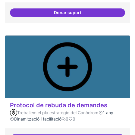
Donar suport
Espai on la gent expressi i donar
Protocol de rebuda de demandes
Treballem el pla estratègic del Canòdrom
1 any
Dinamització i facilitació
0
0