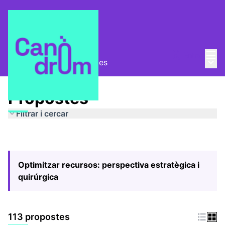
Menú
Entra
Menú 
Pla Estratègic
/
Propostes
Propostes
Filtrar i cercar
Optimitzar recursos: perspectiva estratègica i
quirúrgica
113 propostes