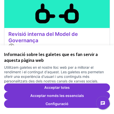
Revisió interna del Model de
Governança
Treballem el pla estratègic del Canòdrom
2 anys
Governança
0
0
Informació sobre les galetes que es fan servir a
aquesta pàgina web
Utilitzem galetes en el nostre lloc web per a millorar el
Donar suport
Revisió interna del Model de Go
rendiment i el contingut d'aquest. Les galetes ens permeten
oferir una experiència d'usuari i uns continguts més
personalitzats des dels nostres canals de xarxes socials.
Acceptar totes
Acceptar només les essencials
Configuració