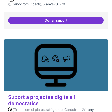
Canòdrom Obert
5 anys
0
0
Donar suport
Treball en xarxa amb projectes i
Suport a projectes digitals i
democràtics
Treballem el pla estratègic del Canòdrom
1 any