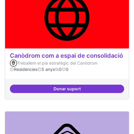
Canòdrom com a espai de consolidació
Treballem el pla estratègic del Canòdrom
Residències
5 anys
0
0
Donar suport
Canòdrom com a espai de consol