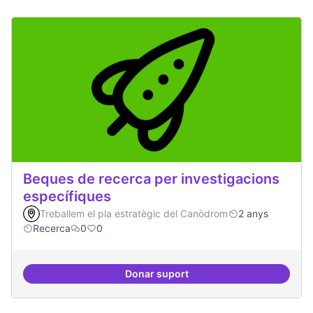
Beques de recerca per investigacions
específiques
Treballem el pla estratègic del Canòdrom
2 anys
Recerca
0
0
Donar suport
Beques de recerca per investiga