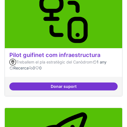
Pilot guifinet com infraestructura
Treballem el pla estratègic del Canòdrom
1 any
Recerca
0
0
Donar suport
Pilot guifinet com infraestructur