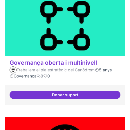
Governança oberta i multinivell
Treballem el pla estratègic del Canòdrom
5 anys
Governança
0
0
Donar suport
Governança oberta i multinivell