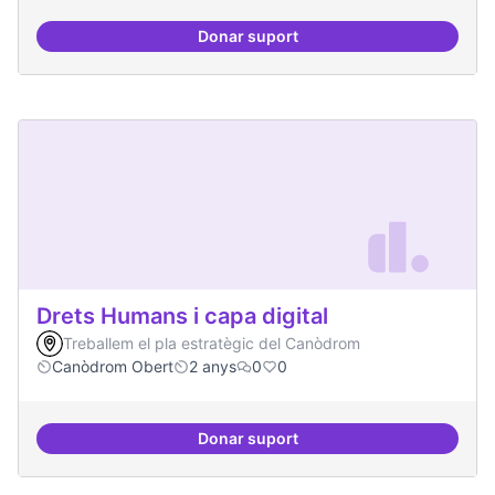
Donar suport
Moviment Activista Digital
Drets Humans i capa digital
Treballem el pla estratègic del Canòdrom
Canòdrom Obert
2 anys
0
0
Donar suport
Drets Humans i capa digital