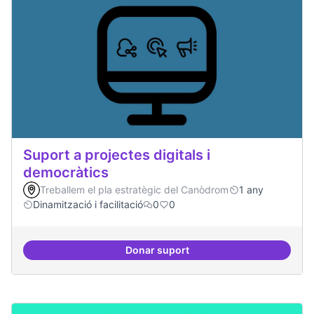
Suport a projectes digitals i
democràtics
Treballem el pla estratègic del Canòdrom
1 any
Dinamització i facilitació
0
0
Donar suport
Suport a projectes digitals i dem