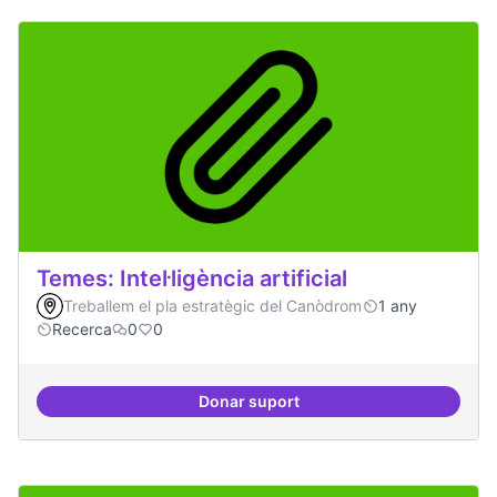
Temes: Intel·ligència artificial
Treballem el pla estratègic del Canòdrom
1 any
Recerca
0
0
Donar suport
Temes: Intel·ligència artificial