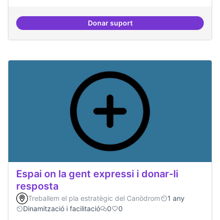
Donar suport
Trobades democràtiques
Espai on la gent expressi i donar-li
resposta
Treballem el pla estratègic del Canòdrom
1 any
Dinamització i facilitació
0
0