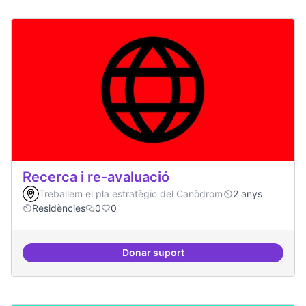
Recerca i re-avaluació
Treballem el pla estratègic del Canòdrom
2 anys
Residències
0
0
Donar suport
Recerca i re-avaluació