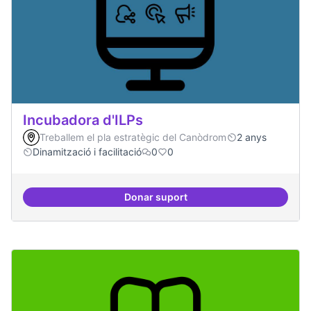
Incubadora d'ILPs
Treballem el pla estratègic del Canòdrom
2 anys
Dinamització i facilitació
0
0
Donar suport
Incubadora d'ILPs