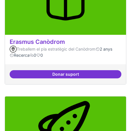
Erasmus Canòdrom
Treballem el pla estratègic del Canòdrom
2 anys
Recerca
0
0
Donar suport
Erasmus Canòdrom