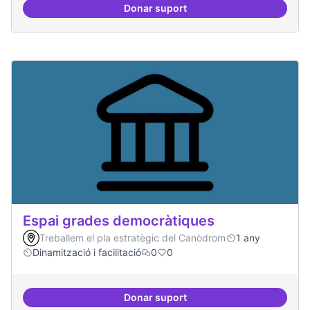
Donar suport
Protocol de rebuda de demande
Espai grades democràtiques
Treballem el pla estratègic del Canòdrom
1 any
Dinamització i facilitació
0
0
Donar suport
Espai grades democràtiques