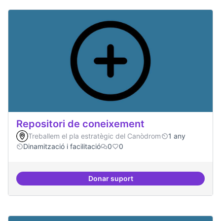
Repositori de coneixement
Treballem el pla estratègic del Canòdrom
1 any
Dinamització i facilitació
0
0
Donar suport
Repositori de coneixement