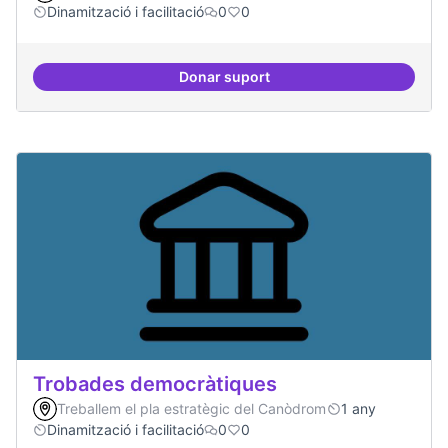
Dinamització i facilitació
0
0
Donar suport
Suport a projectes digitals i dem
Trobades democràtiques
Treballem el pla estratègic del Canòdrom
1 any
Dinamització i facilitació
0
0