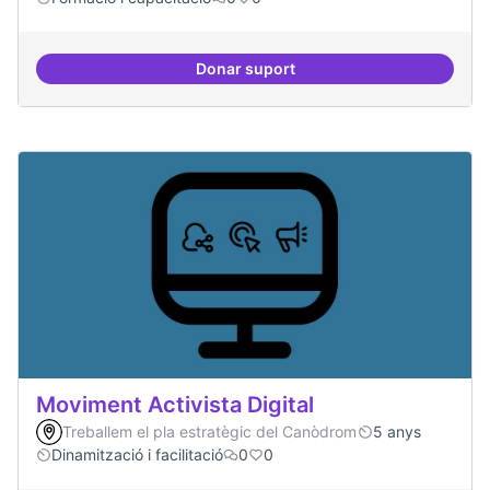
Donar suport
Tècniques de seguretat digital per
Moviment Activista Digital
Treballem el pla estratègic del Canòdrom
5 anys
Dinamització i facilitació
0
0