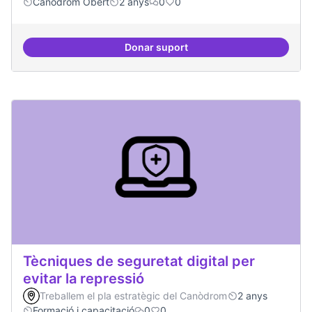
Canòdrom Obert
2 anys
0
0
Donar suport
Bar obert i dinamitzat
Tècniques de seguretat digital per
evitar la repressió
Treballem el pla estratègic del Canòdrom
2 anys
Formació i capacitació
0
0