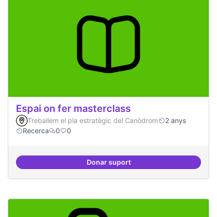
Espai on fer masterclass
Treballem el pla estratègic del Canòdrom
2 anys
Recerca
0
0
Donar suport
Espai on fer masterclass