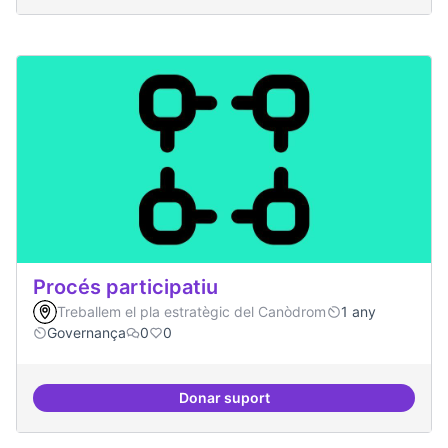
Procés participatiu
Treballem el pla estratègic del Canòdrom
1 any
Governança
0
0
Donar suport
Procés participatiu