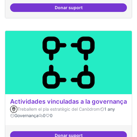
Donar suport
Residències i governança
Actividades vinculadas a la governança
Treballem el pla estratègic del Canòdrom
1 any
Governança
0
0
Donar suport