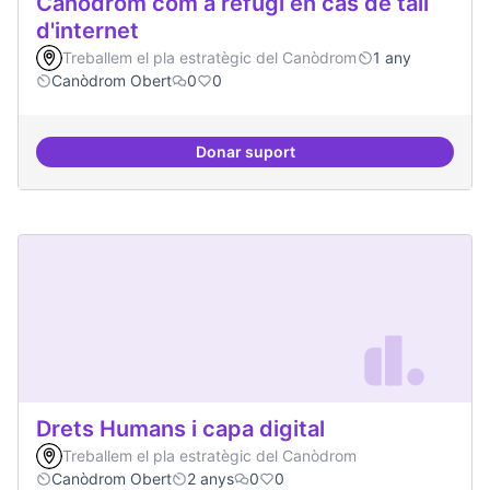
Canòdrom com a refugi en cas de tall
d'internet
Treballem el pla estratègic del Canòdrom
1 any
Canòdrom Obert
0
0
Donar suport
Canòdrom com a refugi en cas de t
Drets Humans i capa digital
Treballem el pla estratègic del Canòdrom
Canòdrom Obert
2 anys
0
0