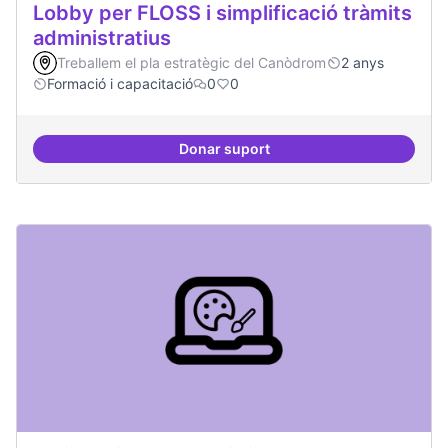
Lobby per FLOSS i simplificació tràmits
administratius
Treballem el pla estratègic del Canòdrom
2 anys
Formació i capacitació
0
0
Donar suport
Lobby per FLOSS i simplificació 