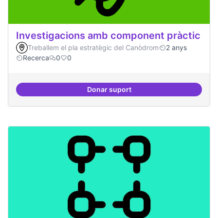
Investigacions amb component pràctic
Treballem el pla estratègic del Canòdrom
2 anys
Recerca
0
0
Donar suport
Investigacions amb component p