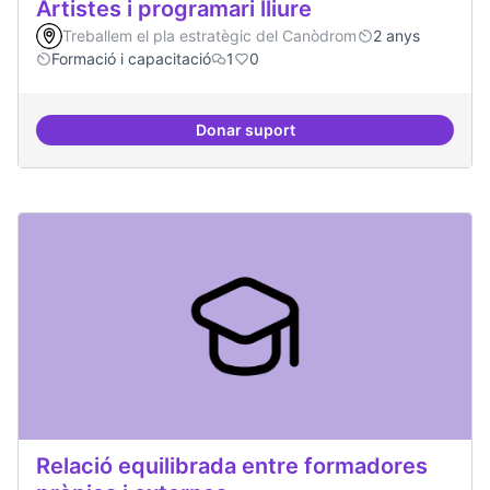
Artistes i programari lliure
Treballem el pla estratègic del Canòdrom
2 anys
Formació i capacitació
1
0
Donar suport
Artistes i programari lliure
Relació equilibrada entre formadores