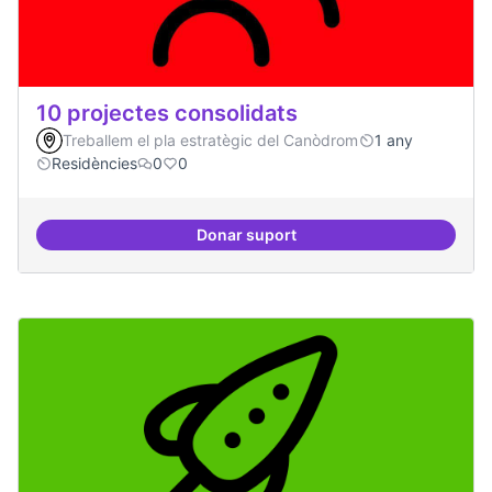
10 projectes consolidats
Treballem el pla estratègic del Canòdrom
1 any
Residències
0
0
Donar suport
10 projectes consolidats