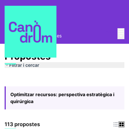
Menú
Entra
Menú 
Pla Estratègic
/
Propostes
Propostes
Filtrar i cercar
Optimitzar recursos: perspectiva estratègica i
quirúrgica
113 propostes