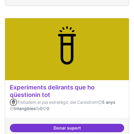
Experiments delirants que ho
qüestionin tot
Treballem el pla estratègic del Canòdrom
5 anys
Intangibles
0
0
Donar suport
Experiments delirants que ho qüe