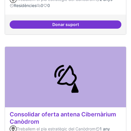
Residències
0
0
Donar suport
Recerca + residències
Consolidar oferta antena Cibernàrium
Canòdrom
Treballem el pla estratègic del Canòdrom
1 any