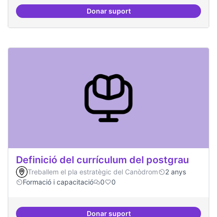
Donar suport
Àrees de formació definides i at
Definició del currículum del postgrau
Treballem el pla estratègic del Canòdrom
2 anys
Formació i capacitació
0
0
Donar suport