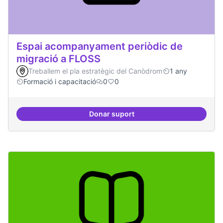
Espai acompanyament periòdic de
migració a FLOSS
Treballem el pla estratègic del Canòdrom
1 any
Formació i capacitació
0
0
Donar suport
Espai acompanyament periòdic d