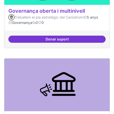
Governança oberta i multinivell
Treballem el pla estratègic del Canòdrom
5 anys
Governança
0
0
Donar suport
Governança oberta i multinivell