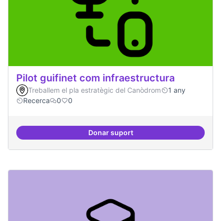
Pilot guifinet com infraestructura
Treballem el pla estratègic del Canòdrom
1 any
Recerca
0
0
Donar suport
Pilot guifinet com infraestructur