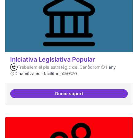
Iniciativa Legislativa Popular
Treballem el pla estratègic del Canòdrom
1 any
Dinamització i facilitació
0
0
Donar suport
Iniciativa Legislativa Popular