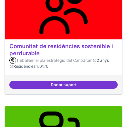
Comunitat de residències sostenible i
perdurable
Treballem el pla estratègic del Canòdrom
2 anys
Residències
0
0
Donar suport
Comunitat de r