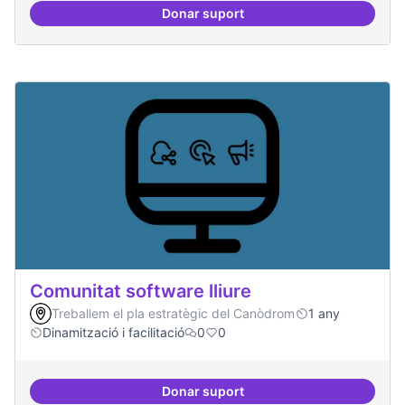
Donar suport
Formacions en la conscienciació d
Comunitat software lliure
Treballem el pla estratègic del Canòdrom
1 any
Dinamització i facilitació
0
0
Donar suport
Comunitat software lliure