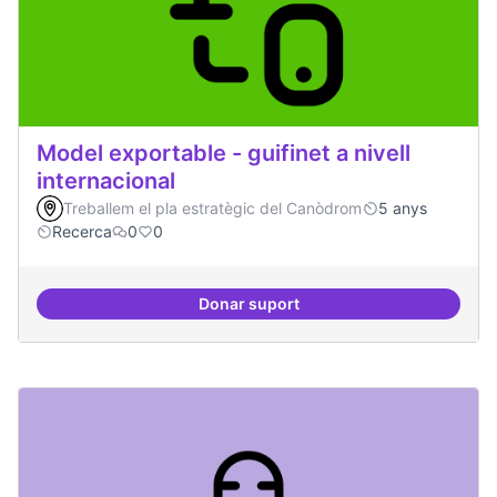
Model exportable - guifinet a nivell
internacional
Treballem el pla estratègic del Canòdrom
5 anys
Recerca
0
0
Donar suport
Model exportable - guifinet a nive