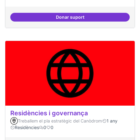
Donar suport
Drets Humans i capa digital
Residències i governança
Treballem el pla estratègic del Canòdrom
1 any
Residències
0
0