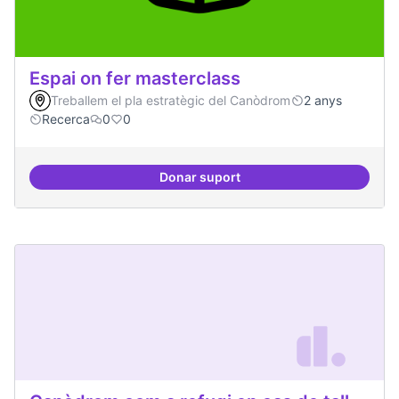
Espai on fer masterclass
Treballem el pla estratègic del Canòdrom
2 anys
Recerca
0
0
Donar suport
Espai on fer masterclass