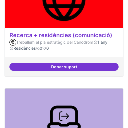
Recerca + residències (comunicació)
Treballem el pla estratègic del Canòdrom
1 any
Residències
0
0
Donar suport
Recerca + residències (comunica