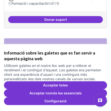
Formació i capacitació
0
0
Donar suport
Consolidar oferta antena Ciber
Informació sobre les galetes que es fan servir a
aquesta pàgina web
Utilitzem galetes en el nostre lloc web per a millorar el
rendiment i el contingut d'aquest. Les galetes ens permeten
oferir una experiència d'usuari i uns continguts més
personalitzats des dels nostres canals de xarxes socials.
Acceptar totes
Acceptar només les essencials
Formació especialitzada en innovació
tecnològica
Configuració
Treballem el pla estratègic del Canòdrom
1 any