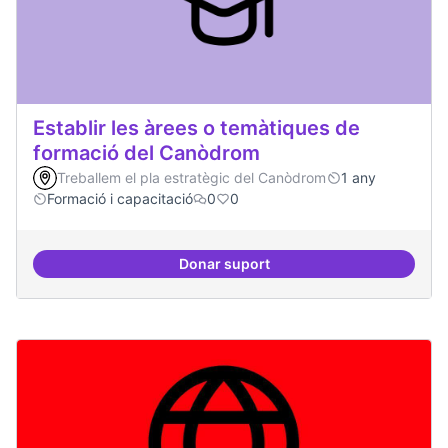
Establir les àrees o temàtiques de
formació del Canòdrom
Treballem el pla estratègic del Canòdrom
1 any
Formació i capacitació
0
0
Donar suport
Establir les àrees o temàtiques 