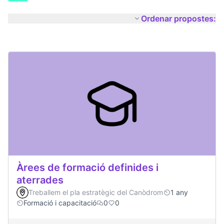
Ordenar propostes:
Àrees de formació definides i
aterrades
Treballem el pla estratègic del Canòdrom
1 any
Formació i capacitació
0
0