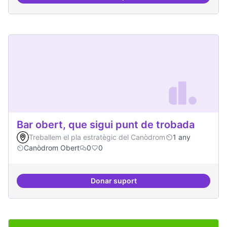
Definició del currículum del pos
Bar obert, que sigui punt de trobada
Treballem el pla estratègic del Canòdrom
1 any
Canòdrom Obert
0
0
Donar suport
Bar obert, que sigui punt de trob