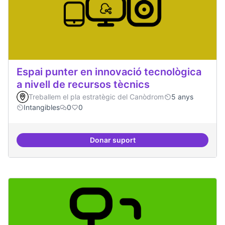
Espai punter en innovació tecnològica
a nivell de recursos tècnics
Treballem el pla estratègic del Canòdrom
5 anys
Intangibles
0
0
Donar suport
Espai punter en innovació tecnolò