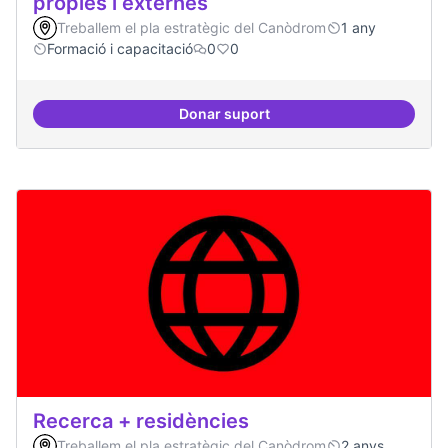
pròpies i externes
Treballem el pla estratègic del Canòdrom
1 any
Formació i capacitació
0
0
Donar suport
Relació equilibrada entre formad
Recerca + residències
Treballem el pla estratègic del Canòdrom
2 anys