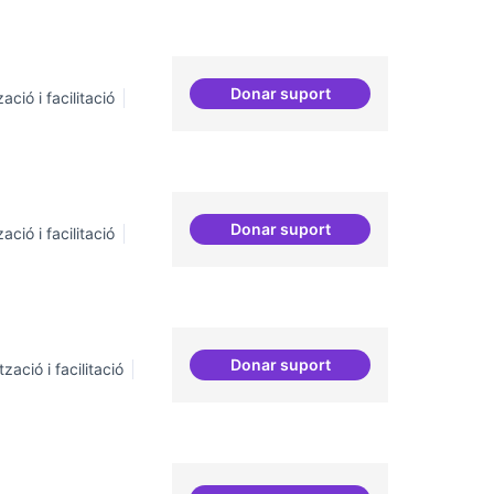
Donar suport
ació i facilitació
Comunitat software lliure
Donar suport
ació i facilitació
Suport a projectes digitals i
Donar suport
zació i facilitació
Incubadora d'ILPs