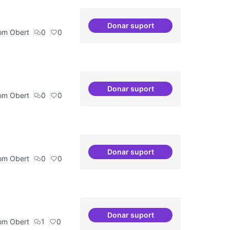
Donar suport
Grades Obertes
om Obert
0
0
Donar suport
Espais oberts i cuidats
om Obert
0
0
Donar suport
Bar obert, que sigui punt de
om Obert
0
0
Donar suport
Memòria HIstòrica
om Obert
1
0