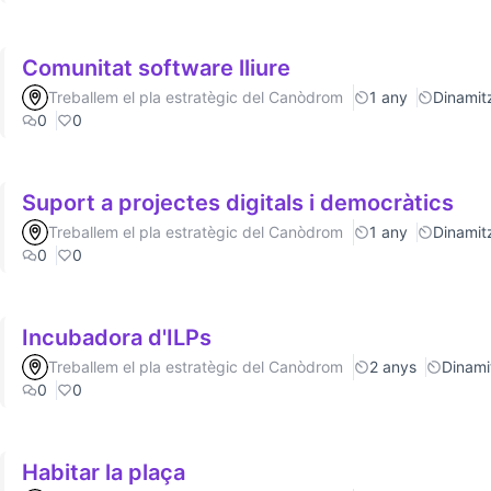
Comunitat software lliure
Treballem el pla estratègic del Canòdrom
1 any
Dinamitz
0
0
Suport a projectes digitals i democràtics
Treballem el pla estratègic del Canòdrom
1 any
Dinamitz
0
0
Incubadora d'ILPs
Treballem el pla estratègic del Canòdrom
2 anys
Dinamit
0
0
Habitar la plaça