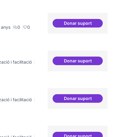
Donar suport
30 projectes residents refer
 anys
0
0
Donar suport
ació i facilitació
Espai grades democràtique
Donar suport
ació i facilitació
Grades democràtiques
Donar suport