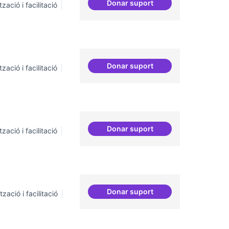
Donar suport
zació i facilitació
Habitar la plaça
Donar suport
zació i facilitació
Habitar la plaça
Donar suport
zació i facilitació
ILP Drets Digitals
Donar suport
zació i facilitació
Moviment Activista Digital