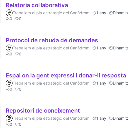
Relatoria col·laborativa
Treballem el pla estratègic del Canòdrom
1 any
Dinamitz
0
0
Protocol de rebuda de demandes
Treballem el pla estratègic del Canòdrom
1 any
Dinamitz
0
0
Espai on la gent expressi i donar-li resposta
Treballem el pla estratègic del Canòdrom
1 any
Dinamitz
0
0
Repositori de coneixement
Treballem el pla estratègic del Canòdrom
1 any
Dinamitz
0
0