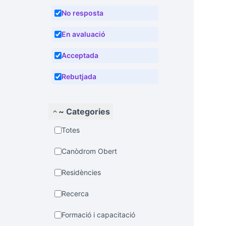
No resposta
En avaluació
Acceptada
Rebutjada
~ Categories
Totes
Canòdrom Obert
Residències
Recerca
Formació i capacitació