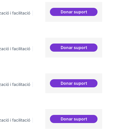
Donar suport
ació i facilitació
Relatoria col·laborativa
Donar suport
ació i facilitació
Protocol de rebuda de dem
Donar suport
ació i facilitació
Espai on la gent expressi i d
Donar suport
ació i facilitació
Repositori de coneixement