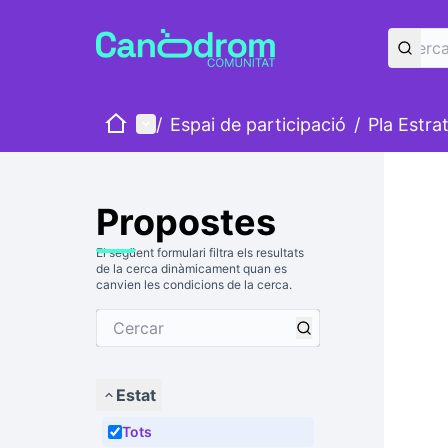
Inici
Menú principal
/
Espai de participació
/
Pla Estra
Propostes
El següent formulari filtra els resultats
de la cerca dinàmicament quan es
canvien les condicions de la cerca.
Estat
Tots