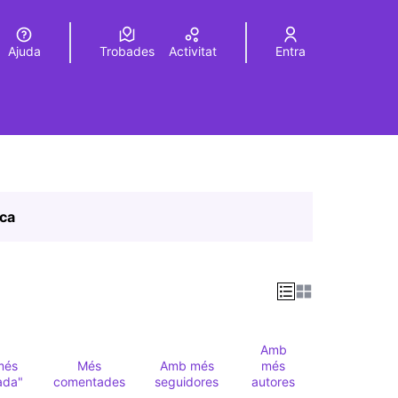
Ajuda
Trobades
Activitat
Entra
Elegir el idioma
Choose language
ica
Amb
més
Més
Amb més
més
ada"
comentades
seguidores
autores