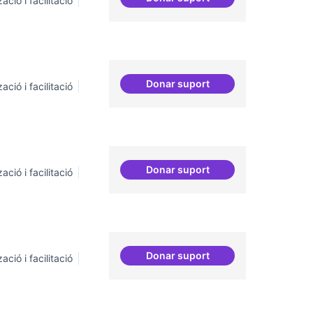
ació i facilitació
Dinamització de la participa
Donar suport
ació i facilitació
Suport a projectes digitals i
Donar suport
ació i facilitació
Iniciativa Legislativa Popula
Donar suport
ació i facilitació
Trobades democràtiques