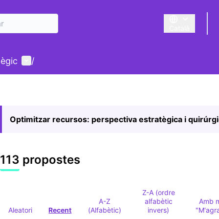
Català
Triar la llengua
Menú d'usuari
tègic
/
Optimitzar recursos: perspectiva estratègica i quirúrg
113 propostes
Z-A (ordre
A-Z
alfabètic
Amb 
Aleatori
Recent
(Alfabètic)
invers)
"M'agr