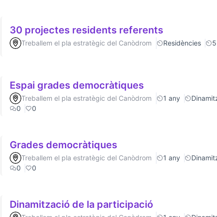
30 projectes residents referents
Treballem el pla estratègic del Canòdrom
Residències
5
Espai grades democràtiques
Treballem el pla estratègic del Canòdrom
1 any
Dinamitz
0
0
Grades democràtiques
Treballem el pla estratègic del Canòdrom
1 any
Dinamitz
0
0
Dinamització de la participació