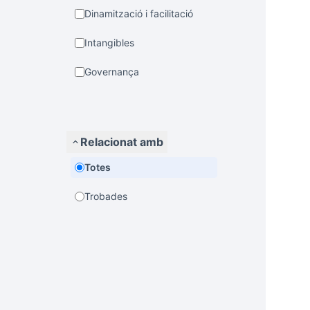
Dinamització i facilitació
Intangibles
Governança
Relacionat amb
Totes
Trobades