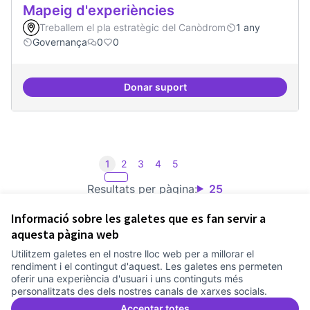
Mapeig d'experiències
Treballem el pla estratègic del Canòdrom
1 any
Governança
0
0
Donar suport
Mapeig d'experiències
1
2
3
4
5
Resultats per pàgina:
25
Informació sobre les galetes que es fan servir a
aquesta pàgina web
Utilitzem galetes en el nostre lloc web per a millorar el
Termes i condicions d'ús
rendiment i el contingut d'aquest. Les galetes ens permeten
Configuració de les galetes
oferir una experiència d'usuari i uns continguts més
Comunitat Canòdrom a Facebook
(Link externo)
Comunitat Canòdrom a Instagram
(Link externo)
Comunitat Canòdrom a YouTube
(Link externo)
Català
personalitzats des dels nostres canals de xarxes socials.
Triar la llengua
Elegir el idioma
Choose language
Acceptar totes