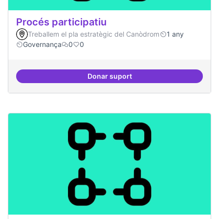
Procés participatiu
Treballem el pla estratègic del Canòdrom
1 any
Governança
0
0
Donar suport
Procés participatiu