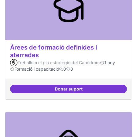
Àrees de formació definides i
aterrades
Treballem el pla estratègic del Canòdrom
1 any
Formació i capacitació
0
0
Donar suport
Àrees de formació definides i at