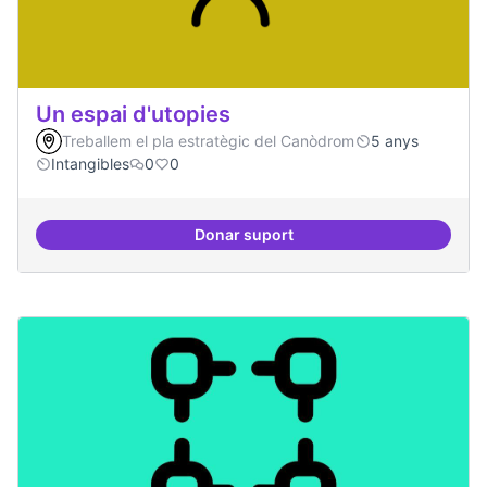
Un espai d'utopies
Treballem el pla estratègic del Canòdrom
5 anys
Intangibles
0
0
Donar suport
Un espai d'utopies