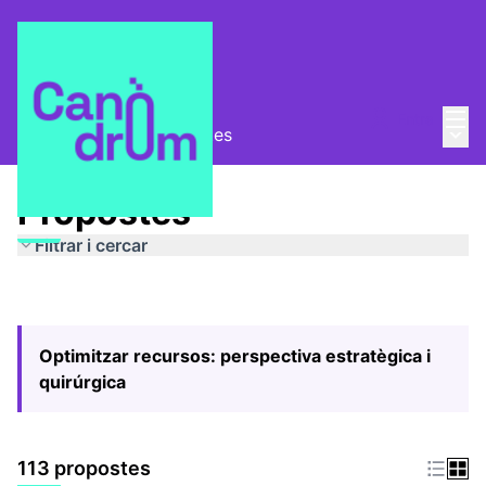
Menú
Entra
Menú 
Pla Estratègic
/
Propostes
Propostes
Filtrar i cercar
Optimitzar recursos: perspectiva estratègica i
quirúrgica
113 propostes