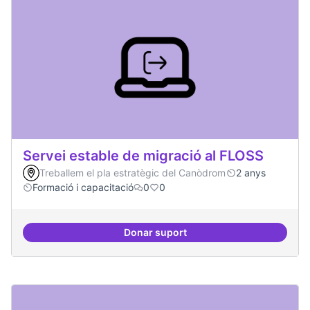
Servei estable de migració al FLOSS
Treballem el pla estratègic del Canòdrom
2 anys
Formació i capacitació
0
0
Donar suport
Servei estable de migració al FL