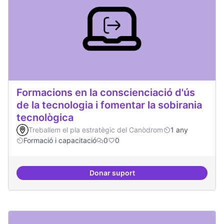
Formacions en la conscienciació d'ús
de la tecnologia i fomentar la sobirania
tecnològica
Treballem el pla estratègic del Canòdrom
1 any
Formació i capacitació
0
0
Donar suport
Formacions en la conscienciació d