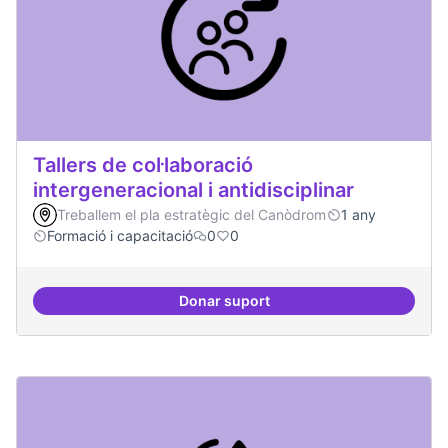
Tallers de col·laboració
intergeneracional i antidisciplinar
Treballem el pla estratègic del Canòdrom
1 any
Formació i capacitació
0
0
Donar suport
Tallers de col·laboració intergene