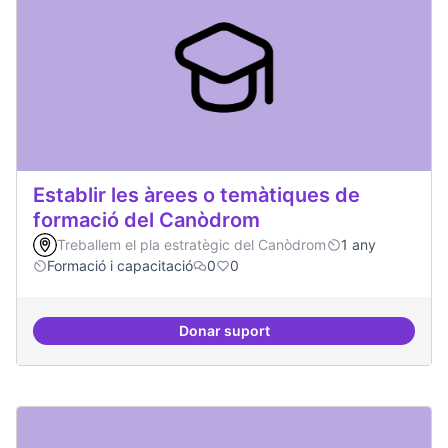
Establir les àrees o temàtiques de
formació del Canòdrom
Treballem el pla estratègic del Canòdrom
1 any
Formació i capacitació
0
0
Donar suport
Establir les àrees o temàtiques 