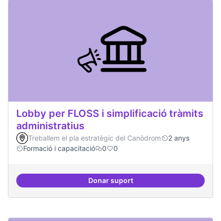
Lobby per FLOSS i simplificació tràmits
administratius
Treballem el pla estratègic del Canòdrom
2 anys
Formació i capacitació
0
0
Donar suport
Lobby per FLOSS i simplificació 