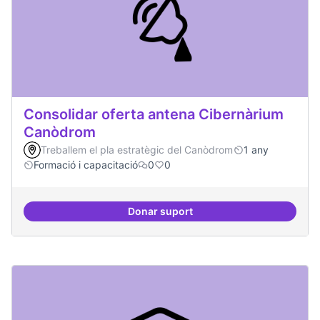
Consolidar oferta antena Cibernàrium
Canòdrom
Treballem el pla estratègic del Canòdrom
1 any
Formació i capacitació
0
0
Donar suport
Consolidar oferta antena Ciber