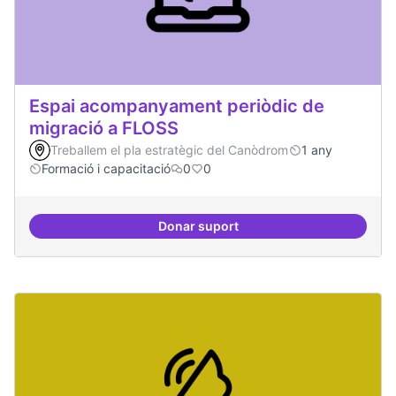
Espai acompanyament periòdic de
migració a FLOSS
Treballem el pla estratègic del Canòdrom
1 any
Formació i capacitació
0
0
Donar suport
Espai acompanyament periòdic d