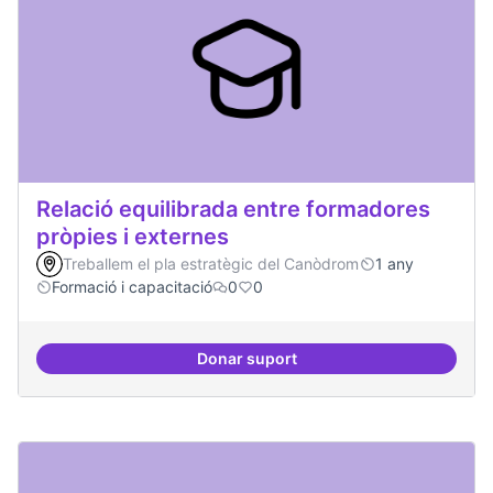
Relació equilibrada entre formadores
pròpies i externes
Treballem el pla estratègic del Canòdrom
1 any
Formació i capacitació
0
0
Donar suport
Relació equilibrada entre formad