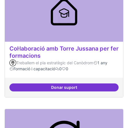
Col·laboració amb Torre Jussana per fer
formacions
Treballem el pla estratègic del Canòdrom
1 any
Formació i capacitació
0
0
Donar suport
Col·laboració amb Torre Jussana