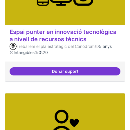
Espai punter en innovació tecnològica
a nivell de recursos tècnics
Treballem el pla estratègic del Canòdrom
5 anys
Intangibles
0
0
Donar suport
Espai punter en innovació tecnolò