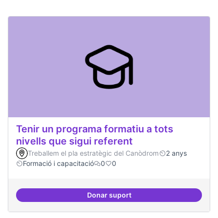
Tenir un programa formatiu a tots
nivells que sigui referent
Treballem el pla estratègic del Canòdrom
2 anys
Formació i capacitació
0
0
Donar suport
Tenir un programa formatiu a tots