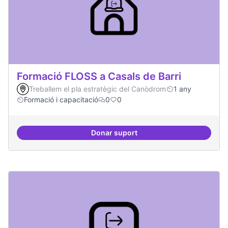
Formació FLOSS a Casals de Barri
Treballem el pla estratègic del Canòdrom
1 any
Formació i capacitació
0
0
Donar suport
Formació FLOSS a Casals de Barr