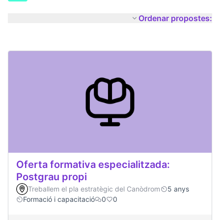
Ordenar propostes:
Oferta formativa especialitzada:
Postgrau propi
Treballem el pla estratègic del Canòdrom
5 anys
Formació i capacitació
0
0