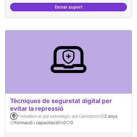
Donar suport
Oferta formativa especialitzada:
Tècniques de seguretat digital per
evitar la repressió
Treballem el pla estratègic del Canòdrom
2 anys
Formació i capacitació
0
0