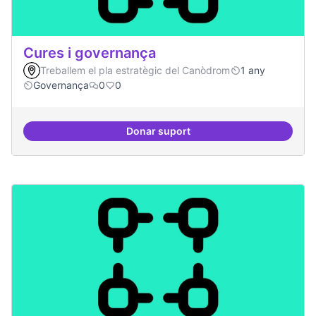
Cures i governança
Treballem el pla estratègic del Canòdrom
1 any
Governança
0
0
Donar suport
Cures i governança