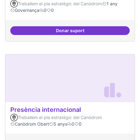
Treballem el pla estratègic del Canòdrom
1 any
Governança
0
0
Donar suport
Procés participatiu
Presència internacional
Treballem el pla estratègic del Canòdrom
Canòdrom Obert
5 anys
0
0