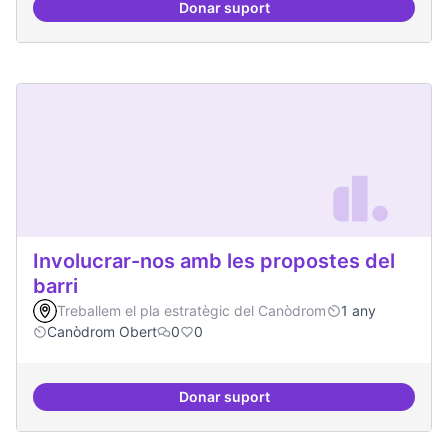
Donar suport
Lobby per FLOSS i simplificació 
Involucrar-nos amb les propostes del
barri
Treballem el pla estratègic del Canòdrom
1 any
Canòdrom Obert
0
0
Donar suport
Involucrar-nos amb les propostes