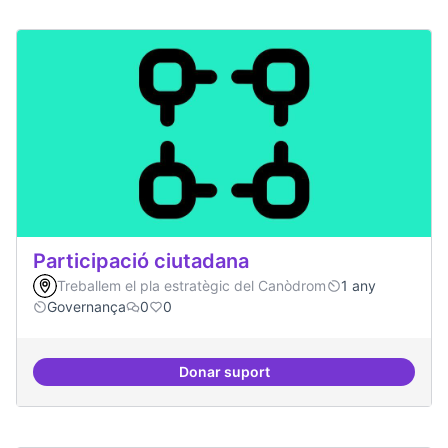
Participació ciutadana
Treballem el pla estratègic del Canòdrom
1 any
Governança
0
0
Donar suport
Participació ciutadana