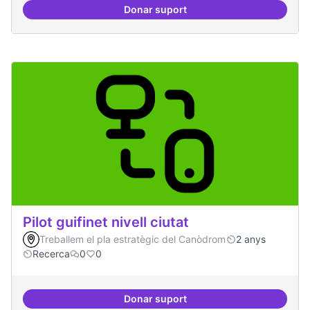
Donar suport
Presència internacional
Pilot guifinet nivell ciutat
Treballem el pla estratègic del Canòdrom
2 anys
Recerca
0
0
Donar suport
Pilot guifinet nivell ciutat