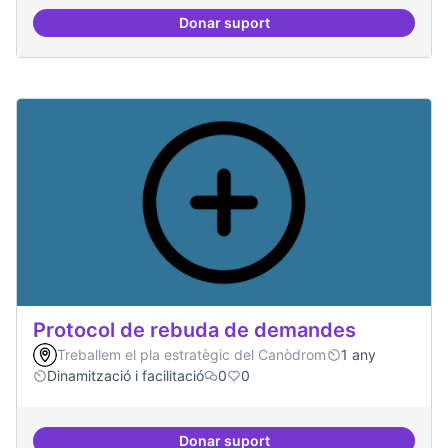
Donar suport
Publicar regularment en reviste
Protocol de rebuda de demandes
Treballem el pla estratègic del Canòdrom
1 any
Dinamització i facilitació
0
0
Donar suport