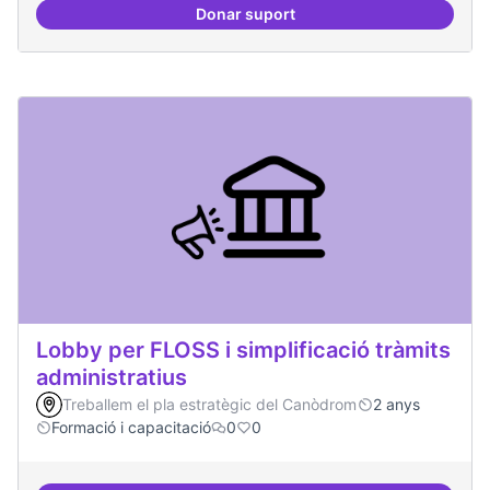
Donar suport
Mapeig d'experiències
Lobby per FLOSS i simplificació tràmits
administratius
Treballem el pla estratègic del Canòdrom
2 anys
Formació i capacitació
0
0