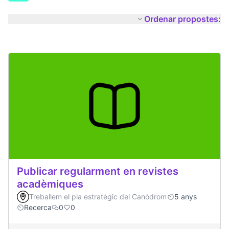
Ordenar propostes:
Publicar regularment en revistes
acadèmiques
Treballem el pla estratègic del Canòdrom
5 anys
Recerca
0
0