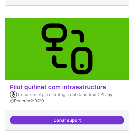
Pilot guifinet com infraestructura
Treballem el pla estratègic del Canòdrom
1 any
Recerca
0
0
Donar suport
Pilot guifinet com infraestructur