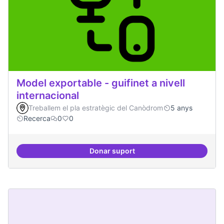
Model exportable - guifinet a nivell
internacional
Treballem el pla estratègic del Canòdrom
5 anys
Recerca
0
0
Donar suport
Model exportable - guifinet a nive