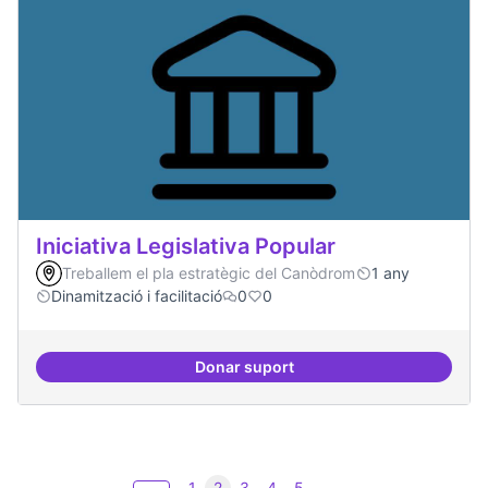
Iniciativa Legislativa Popular
Treballem el pla estratègic del Canòdrom
1 any
Dinamització i facilitació
0
0
Donar suport
Iniciativa Legislativa Popular
1
2
3
4
5