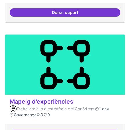
Donar suport
Mecanismes de gpvernança comp
Mapeig d'experiències
Treballem el pla estratègic del Canòdrom
1 any
Governança
0
0