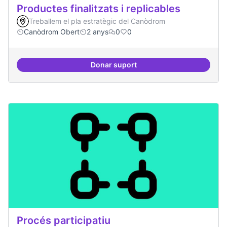
Productes finalitzats i replicables
Treballem el pla estratègic del Canòdrom
Canòdrom Obert
2 anys
0
0
Donar suport
Productes finalitzats i replicable
Procés participatiu