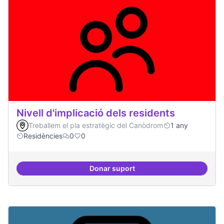
Nivell d'implicació dels residents
Treballem el pla estratègic del Canòdrom
1 any
Residències
0
0
Donar suport
Nivell d'implicació dels residents