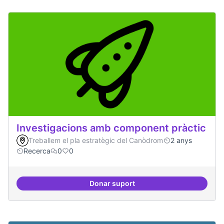
Investigacions amb component pràctic
Treballem el pla estratègic del Canòdrom
2 anys
Recerca
0
0
Donar suport
Investigacions amb component p