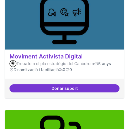
Moviment Activista Digital
Treballem el pla estratègic del Canòdrom
5 anys
Dinamització i facilitació
0
0
Donar suport
Moviment Activista Digital