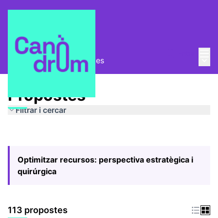
Menú
Entra
Menú 
Pla Estratègic
/
Propostes
Propostes
Filtrar i cercar
Optimitzar recursos: perspectiva estratègica i
quirúrgica
113 propostes