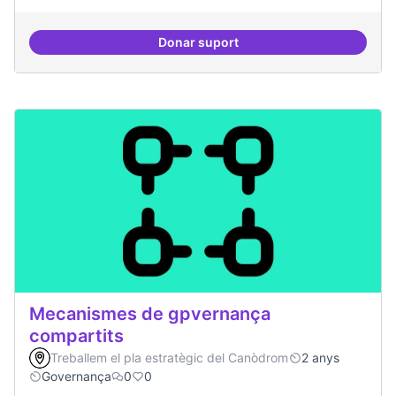
Donar suport
Memòria HIstòrica
Mecanismes de gpvernança
compartits
Treballem el pla estratègic del Canòdrom
2 anys
Governança
0
0