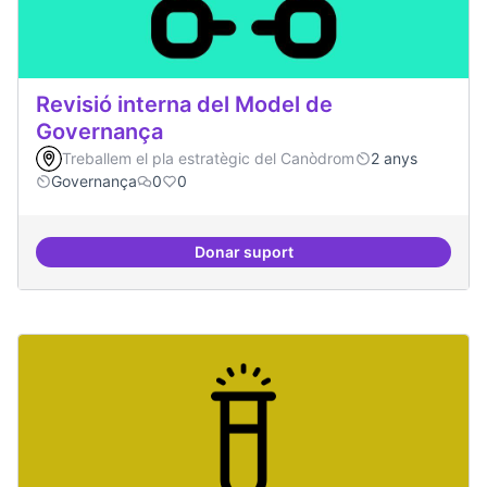
Revisió interna del Model de
Governança
Treballem el pla estratègic del Canòdrom
2 anys
Governança
0
0
Donar suport
Revisió interna del Model de Go