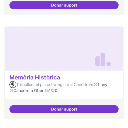
Donar suport
Suport a projectes digitals i dem
Memòria HIstòrica
Treballem el pla estratègic del Canòdrom
1 any
Canòdrom Obert
1
0
Donar suport
Memòria HIstòrica