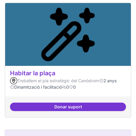
Habitar la plaça
Treballem el pla estratègic del Canòdrom
2 anys
Dinamització i facilitació
0
0
Donar suport
Habitar la plaça