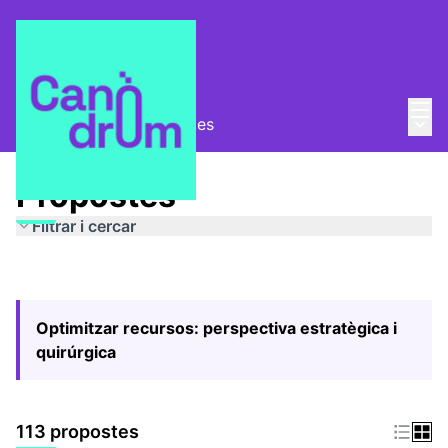
Menú
Entra
Menú 
Pla Estratègic
/
Propostes
Propostes
Filtrar i cercar
Optimitzar recursos: perspectiva estratègica i
quirúrgica
113 propostes