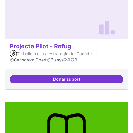
Projecte Pilot - Refugi
Treballem el pla estratègic del Canòdrom
Canòdrom Obert
2 anys
0
0
Donar suport
Projecte Pilot - Refugi