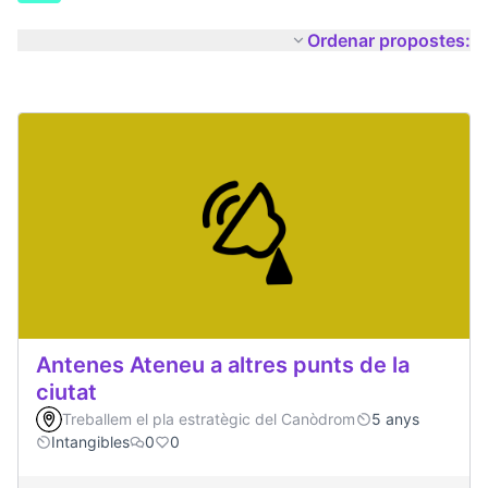
Ordenar propostes:
Antenes Ateneu a altres punts de la
ciutat
Treballem el pla estratègic del Canòdrom
5 anys
Intangibles
0
0