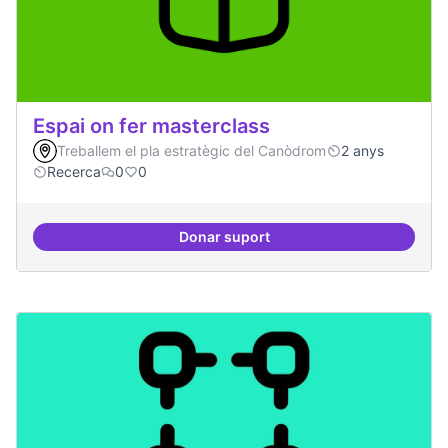
Espai on fer masterclass
Treballem el pla estratègic del Canòdrom
2 anys
Recerca
0
0
Donar suport
Espai on fer masterclass