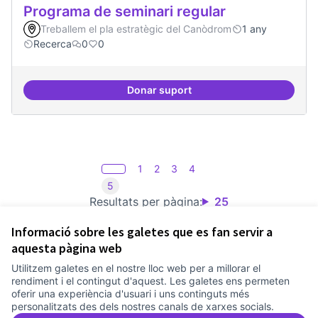
Programa de seminari regular
Treballem el pla estratègic del Canòdrom
1 any
Recerca
0
0
Donar suport
Programa de seminari regular
1
2
3
4
5
Resultats per pàgina:
25
Informació sobre les galetes que es fan servir a
aquesta pàgina web
Utilitzem galetes en el nostre lloc web per a millorar el
Termes i condicions d'ús
rendiment i el contingut d'aquest. Les galetes ens permeten
Configuració de les galetes
oferir una experiència d'usuari i uns continguts més
Comunitat Canòdrom a Facebook
(Link externo)
Comunitat Canòdrom a Instagram
(Link externo)
Comunitat Canòdrom a YouTube
(Link externo)
Català
personalitzats des dels nostres canals de xarxes socials.
Triar la llengua
Elegir el idioma
Choose language