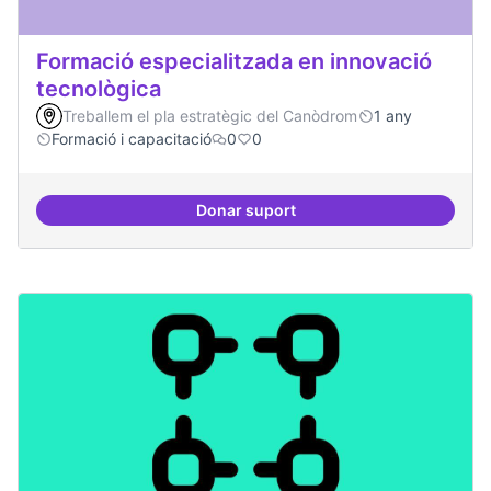
Formació especialitzada en innovació
tecnològica
Treballem el pla estratègic del Canòdrom
1 any
Formació i capacitació
0
0
Donar suport
Formació especialitzada en inno