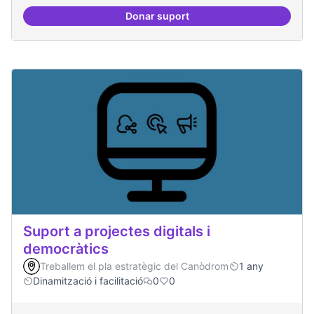
Donar suport
Antenes Ateneu a altres punts de 
Suport a projectes digitals i
democràtics
Treballem el pla estratègic del Canòdrom
1 any
Dinamització i facilitació
0
0