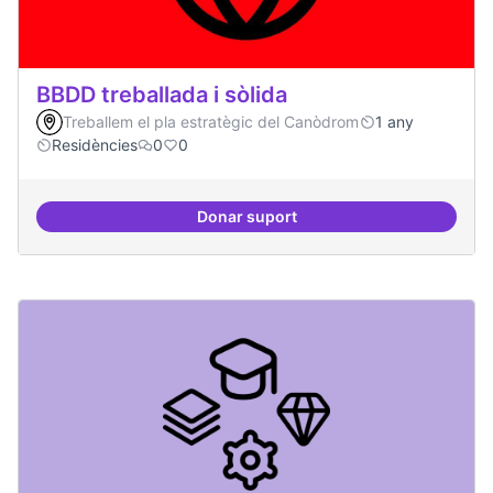
BBDD treballada i sòlida
Treballem el pla estratègic del Canòdrom
1 any
Residències
0
0
Donar suport
BBDD treballada i sòlida