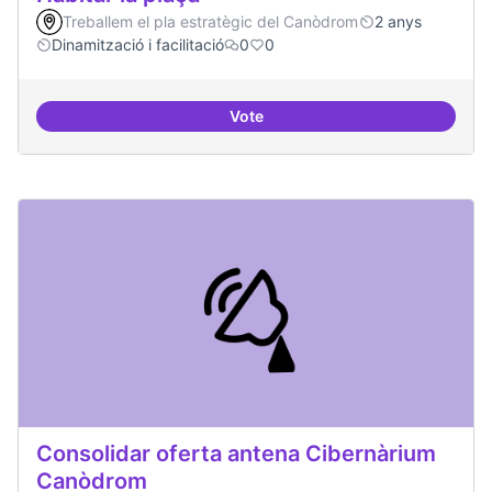
Treballem el pla estratègic del Canòdrom
2 anys
Dinamització i facilitació
0
0
Vote
Habitar la plaça
Consolidar oferta antena Cibernàrium
Canòdrom