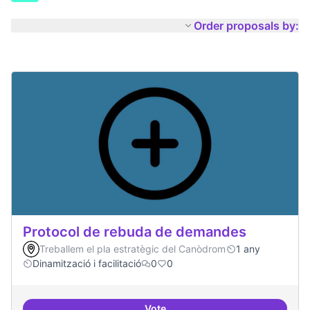
Order proposals by:
Protocol de rebuda de demandes
Treballem el pla estratègic del Canòdrom
1 any
Dinamització i facilitació
0
0
Vote