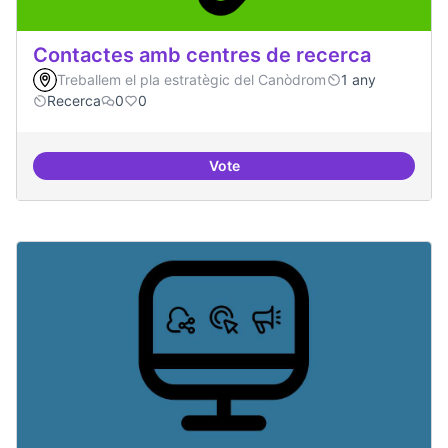
Contactes amb centres de recerca
Treballem el pla estratègic del Canòdrom
1 any
Recerca
0
0
Vote
Contactes amb centres de recer