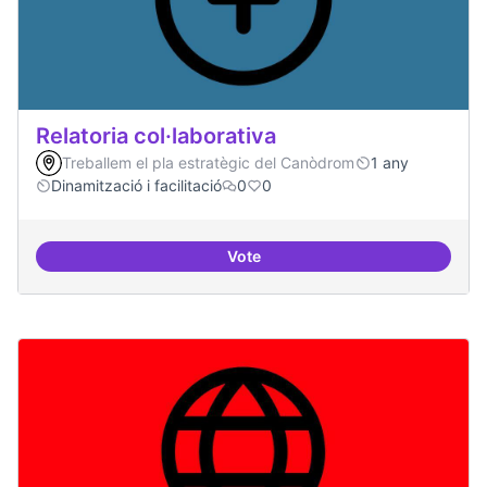
Relatoria col·laborativa
Treballem el pla estratègic del Canòdrom
1 any
Dinamització i facilitació
0
0
Vote
Relatoria col·laborativa