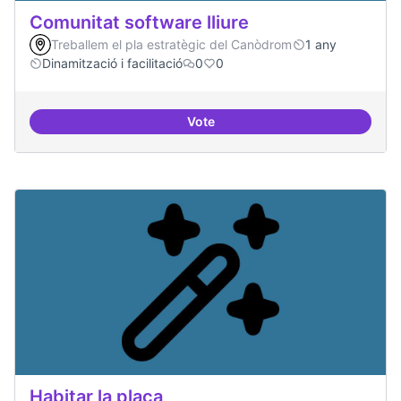
Comunitat software lliure
Treballem el pla estratègic del Canòdrom
1 any
Dinamització i facilitació
0
0
Vote
Comunitat software lliure
Habitar la plaça