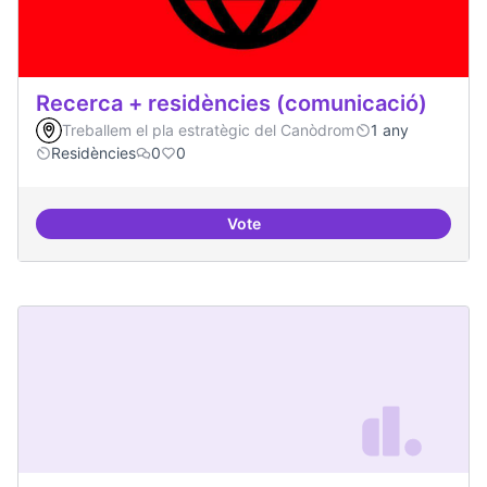
Recerca + residències (comunicació)
Treballem el pla estratègic del Canòdrom
1 any
Residències
0
0
Vote
Recerca + residències (comunica