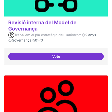
Revisió interna del Model de
Governança
Treballem el pla estratègic del Canòdrom
2 anys
Governança
0
0
Vote
Revisió interna del Model de Go