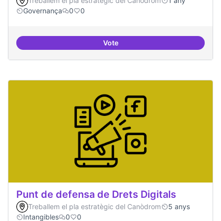
Treballem el pla estratègic del Canòdrom
1 any
Governança
0
0
Vote
Mapeig d'experiències
Punt de defensa de Drets Digitals
Treballem el pla estratègic del Canòdrom
5 anys
Intangibles
0
0