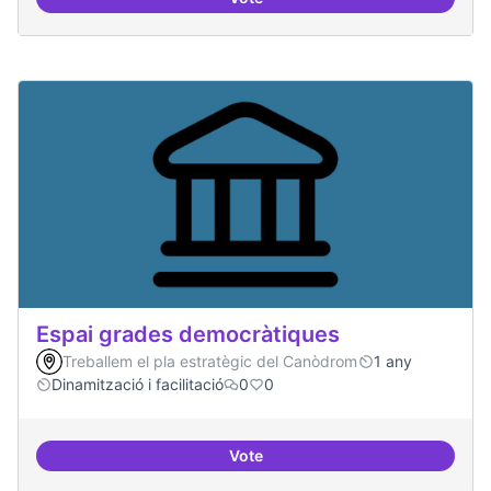
Protocol de rebuda de demande
Espai grades democràtiques
Treballem el pla estratègic del Canòdrom
1 any
Dinamització i facilitació
0
0
Vote
Espai grades democràtiques