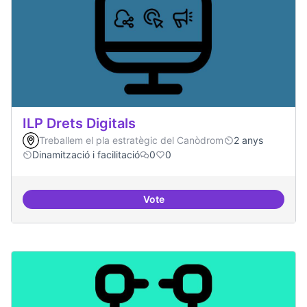
ILP Drets Digitals
Treballem el pla estratègic del Canòdrom
2 anys
Dinamització i facilitació
0
0
Vote
ILP Drets Digitals