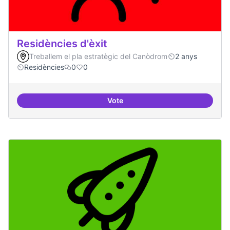
Residències d'èxit
Treballem el pla estratègic del Canòdrom
2 anys
Residències
0
0
Vote
Residències d'èxit