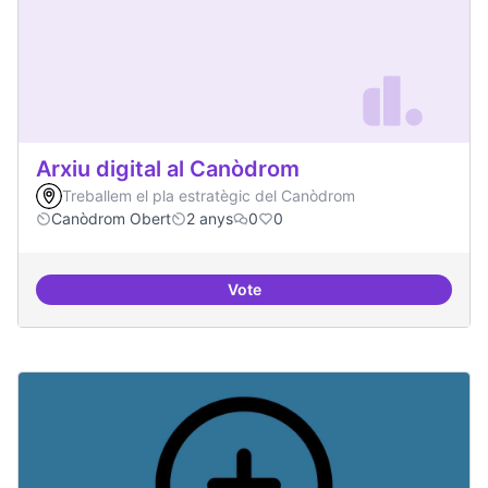
Arxiu digital al Canòdrom
Treballem el pla estratègic del Canòdrom
Canòdrom Obert
2 anys
0
0
Vote
Arxiu digital al Canòdrom