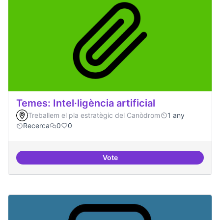
Temes: Intel·ligència artificial
Treballem el pla estratègic del Canòdrom
1 any
Recerca
0
0
Vote
Temes: Intel·ligència artificial