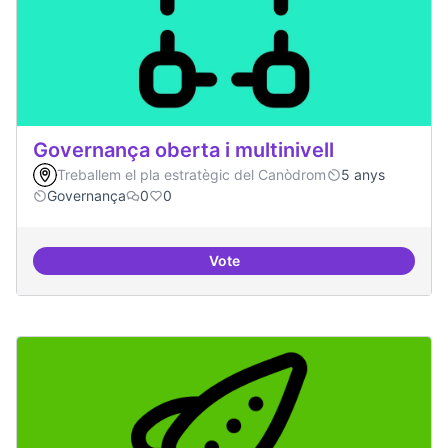
Governança oberta i multinivell
Treballem el pla estratègic del Canòdrom
5 anys
Governança
0
0
Vote
Governança oberta i multinivell