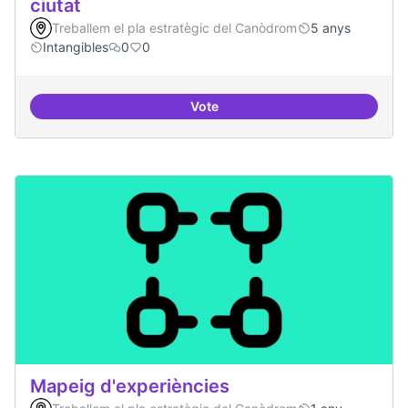
ciutat
Treballem el pla estratègic del Canòdrom
5 anys
Intangibles
0
0
Vote
Antenes Ateneu a altres punts de 
Mapeig d'experiències