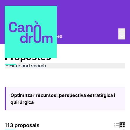
Mai
Log in
Main
Pla Estratègic
/
Propostes
Propostes
Filter and search
Optimitzar recursos: perspectiva estratègica i
quirúrgica
113 proposals