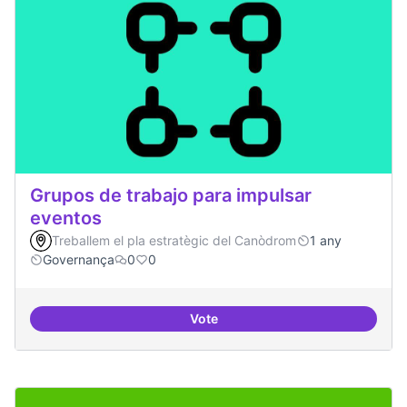
Grupos de trabajo para impulsar
eventos
Treballem el pla estratègic del Canòdrom
1 any
Governança
0
0
Vote
Grupos de trabajo para impulsar