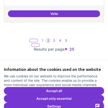
Vote
Punt de defensa de Drets Digitals
1
2
3
4
5
Results per page:
25
Information about the cookies used on the website
Terms of Service
We use cookies on our website to improve the performance
Cookie settings
and content of the site. The cookies enable us to provide a
Comunitat Canòdrom at Facebook
(External link)
Comunitat Canòdrom at Instagram
(External link)
Comunitat Canòdrom at YouTube
(External link)
English
more individual user experience and social media channels.
Triar la llengua
Elegir el idioma
Choose language
Accept all
Accept only essential
Settings
C
(E
(External link)