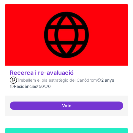
Recerca i re-avaluació
Treballem el pla estratègic del Canòdrom
2 anys
Residències
0
0
Vote
Recerca i re-avaluació