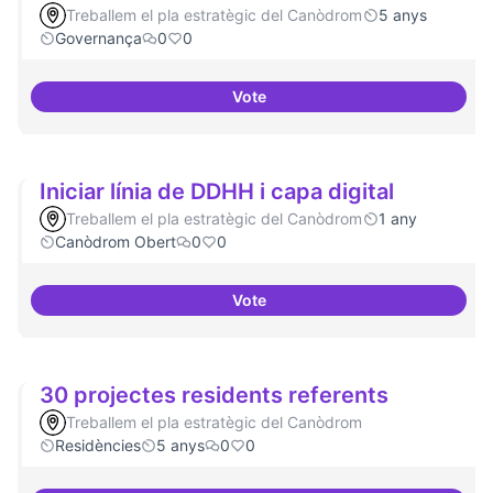
Treballem el pla estratègic del Canòdrom
5 anys
Governança
0
0
Vote
Consolidació d'eixos clau
Iniciar línia de DDHH i capa digital
Treballem el pla estratègic del Canòdrom
1 any
Canòdrom Obert
0
0
Vote
Iniciar línia de DDHH i capa digita
30 projectes residents referents
Treballem el pla estratègic del Canòdrom
Residències
5 anys
0
0