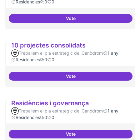
Residències
0
0
Vote
Nivell d'implicació dels resident
10 projectes consolidats
Treballem el pla estratègic del Canòdrom
1 any
Residències
0
0
Vote
10 projectes consolidats
Residències i governança
Treballem el pla estratègic del Canòdrom
1 any
Residències
0
0
Vote
Residències i governança