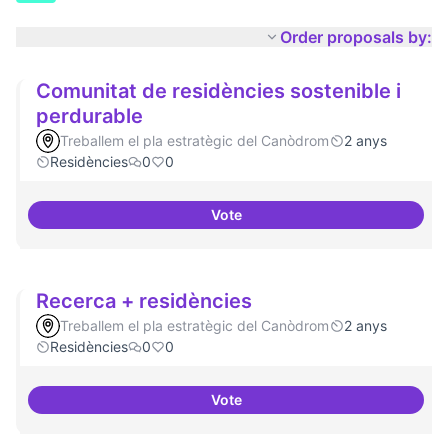
Order proposals by:
Comunitat de residències sostenible i
perdurable
Treballem el pla estratègic del Canòdrom
2 anys
Residències
0
0
Vote
Comunitat de 
Recerca + residències
Treballem el pla estratègic del Canòdrom
2 anys
Residències
0
0
Vote
Recerca + residències