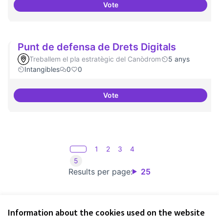
Vote
30 projectes residents referents
Punt de defensa de Drets Digitals
Treballem el pla estratègic del Canòdrom
5 anys
Intangibles
0
0
Vote
Punt de defensa de Drets Digital
1
2
3
4
5
Results per page:
25
Information about the cookies used on the website