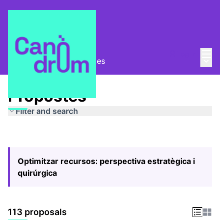
Mai
Log in
Main
Pla Estratègic
/
Propostes
Propostes
Filter and search
Optimitzar recursos: perspectiva estratègica i
quirúrgica
113 proposals