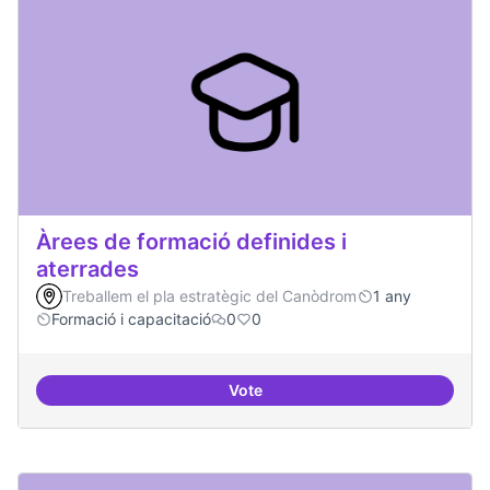
Àrees de formació definides i
aterrades
Treballem el pla estratègic del Canòdrom
1 any
Formació i capacitació
0
0
Vote
Àrees de formació definides i at