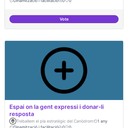
Dinamització i facilitació
0
0
Vote
Trobades democràtiques
Espai on la gent expressi i donar-li
resposta
Treballem el pla estratègic del Canòdrom
1 any
Dinamització i facilitació
0
0