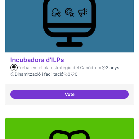
Incubadora d'ILPs
Treballem el pla estratègic del Canòdrom
2 anys
Dinamització i facilitació
0
0
Vote
Incubadora d'ILPs