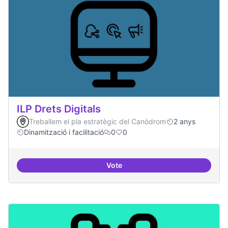
ILP Drets Digitals
Treballem el pla estratègic del Canòdrom
2 anys
Dinamització i facilitació
0
0
Vote
ILP Drets Digitals