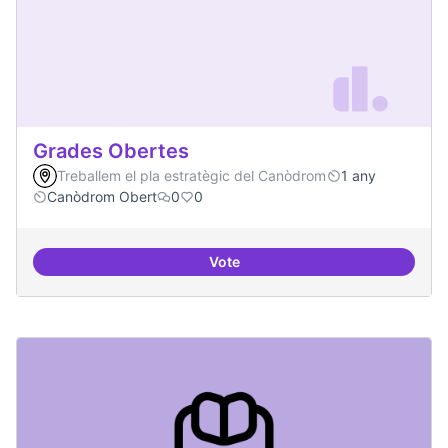
Grades Obertes
Treballem el pla estratègic del Canòdrom
1 any
Canòdrom Obert
0
0
Vote
Grades Obertes