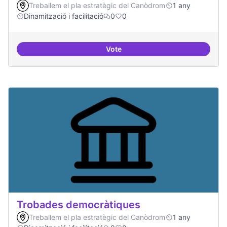
Treballem el pla estratègic del Canòdrom
1 any
Dinamització i facilitació
0
0
Vote
Suport a projectes digitals i dem
Trobades democràtiques
Treballem el pla estratègic del Canòdrom
1 any