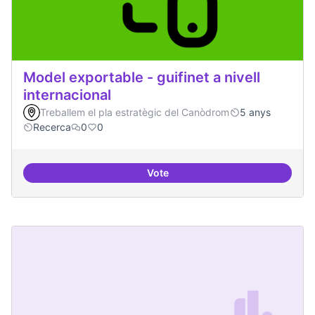
Model exportable - guifinet a nivell
internacional
Treballem el pla estratègic del Canòdrom
5 anys
Recerca
0
0
Vote
Model exportable - guifinet a nive