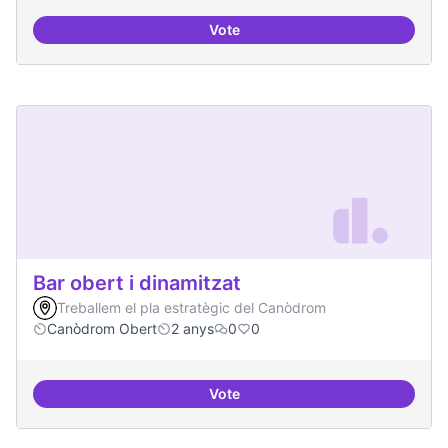
Vote
Beques de recerca per investiga
Bar obert i dinamitzat
Treballem el pla estratègic del Canòdrom
Canòdrom Obert
2 anys
0
0
Vote
Bar obert i dinamitzat