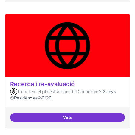
Recerca i re-avaluació
Treballem el pla estratègic del Canòdrom
2 anys
Residències
0
0
Vote
Recerca i re-avaluació