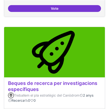
Vote
Drets Humans i capa digital
Beques de recerca per investigacions
específiques
Treballem el pla estratègic del Canòdrom
2 anys
Recerca
0
0