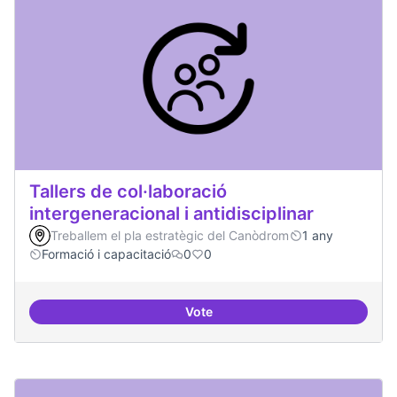
Tallers de col·laboració
intergeneracional i antidisciplinar
Treballem el pla estratègic del Canòdrom
1 any
Formació i capacitació
0
0
Vote
Tallers de col·laboració intergene