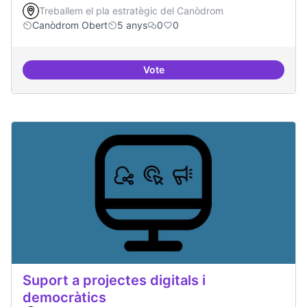
Treballem el pla estratègic del Canòdrom
Canòdrom Obert
5 anys
0
0
Vote
Treball en xarxa amb projectes i
Suport a projectes digitals i
democràtics