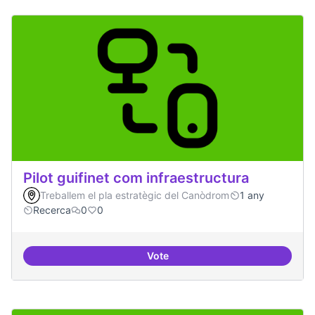
Pilot guifinet com infraestructura
Treballem el pla estratègic del Canòdrom
1 any
Recerca
0
0
Vote
Pilot guifinet com infraestructur