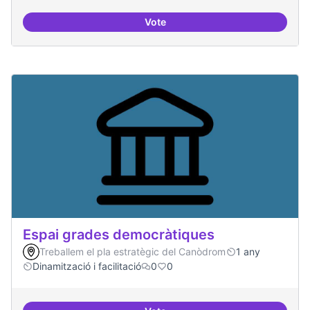
Vote
Protocol de rebuda de demande
Espai grades democràtiques
Treballem el pla estratègic del Canòdrom
1 any
Dinamització i facilitació
0
0