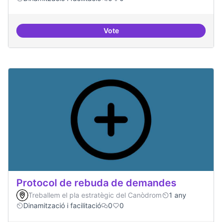
Vote
Espai on la gent expressi i donar
Protocol de rebuda de demandes
Treballem el pla estratègic del Canòdrom
1 any
Dinamització i facilitació
0
0