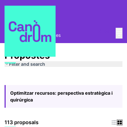
Mai
Log in
Main
Pla Estratègic
/
Propostes
Propostes
Filter and search
Optimitzar recursos: perspectiva estratègica i
quirúrgica
113 proposals