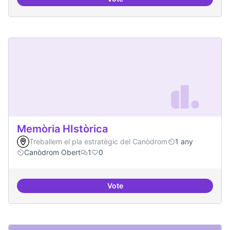
Artistes i programari lliure
Memòria HIstòrica
Treballem el pla estratègic del Canòdrom
1 any
Canòdrom Obert
1
0
Vote
Memòria HIstòrica