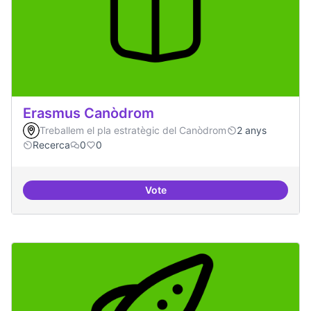
Erasmus Canòdrom
Treballem el pla estratègic del Canòdrom
2 anys
Recerca
0
0
Vote
Erasmus Canòdrom