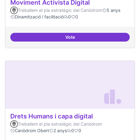
Moviment Activista Digital
Treballem el pla estratègic del Canòdrom
5 anys
Dinamització i facilitació
0
0
Vote
Moviment Activista Digital
Drets Humans i capa digital
Treballem el pla estratègic del Canòdrom
Canòdrom Obert
2 anys
0
0