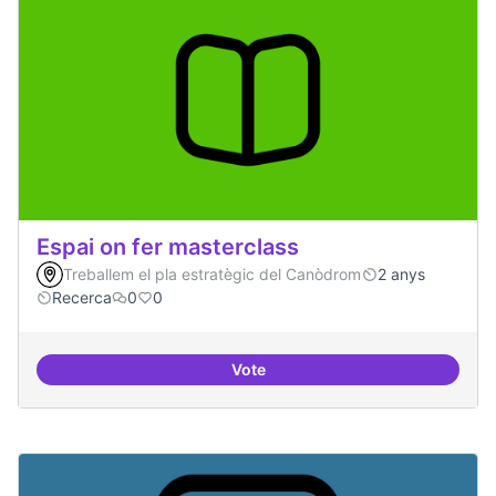
Espai on fer masterclass
Treballem el pla estratègic del Canòdrom
2 anys
Recerca
0
0
Vote
Espai on fer masterclass