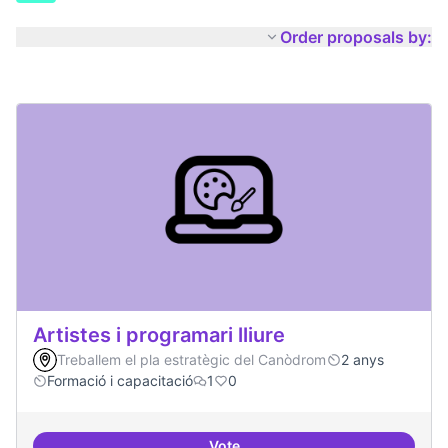
Order proposals by:
Artistes i programari lliure
Treballem el pla estratègic del Canòdrom
2 anys
Formació i capacitació
1
0
Vote