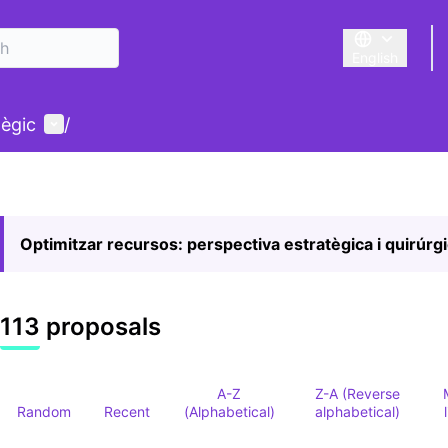
English
Triar la llengu
User menu
tègic
/
Optimitzar recursos: perspectiva estratègica i quirúrg
113 proposals
A-Z
Z-A (Reverse
Random
Recent
(Alphabetical)
alphabetical)