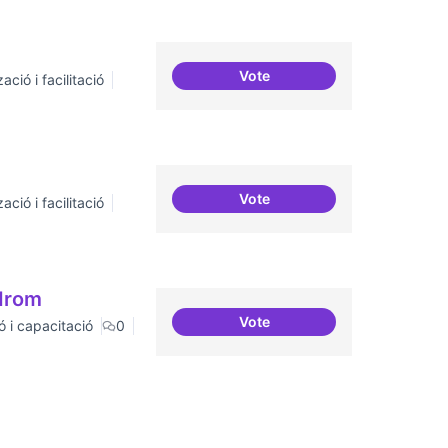
Vote
ació i facilitació
Suport a projectes digitals i
Vote
ació i facilitació
Trobades democràtiques
òdrom
Vote
ó i capacitació
0
Consolidar oferta antena C