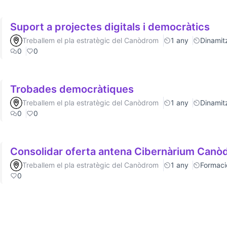
Suport a projectes digitals i democràtics
Treballem el pla estratègic del Canòdrom
1 any
Dinamitz
0
0
Trobades democràtiques
Treballem el pla estratègic del Canòdrom
1 any
Dinamitz
0
0
Consolidar oferta antena Cibernàrium Can
Treballem el pla estratègic del Canòdrom
1 any
Formaci
0