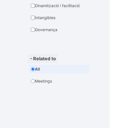
Dinamització i facilitació
Intangibles
Governança
Related to
All
Meetings