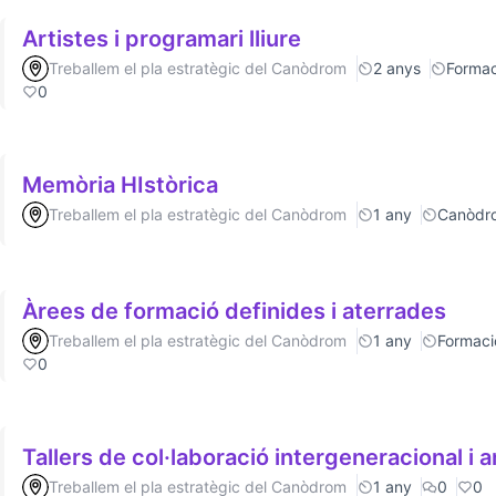
Artistes i programari lliure
Treballem el pla estratègic del Canòdrom
2 anys
Formac
0
Memòria HIstòrica
Treballem el pla estratègic del Canòdrom
1 any
Canòdr
Àrees de formació definides i aterrades
Treballem el pla estratègic del Canòdrom
1 any
Formaci
0
Tallers de col·laboració intergeneracional i a
Treballem el pla estratègic del Canòdrom
1 any
0
0