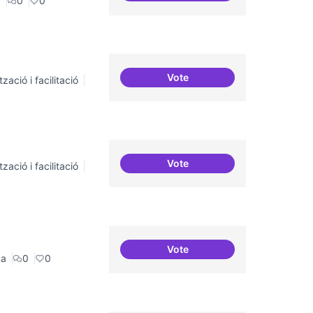
a
0
0
Vote
zació i facilitació
ILP Drets Digitals
Vote
zació i facilitació
Incubadora d'ILPs
Vote
Erasmus Canòdrom
ca
0
0