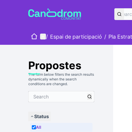
Home
Main menu
/
Espai de participació
/
Pla Estra
Propostes
The form below filters the search results
dynamically when the search
conditions are changed.
Status
All