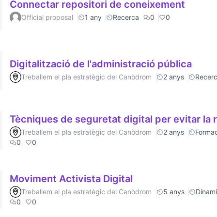
Connectar repositori de coneixement
Official proposal
1 any
Recerca
0
0
Digitalització de l'administració pública
Treballem el pla estratègic del Canòdrom
2 anys
Recer
Tècniques de seguretat digital per evitar la 
Treballem el pla estratègic del Canòdrom
2 anys
Formac
0
0
Moviment Activista Digital
Treballem el pla estratègic del Canòdrom
5 anys
Dinamit
0
0