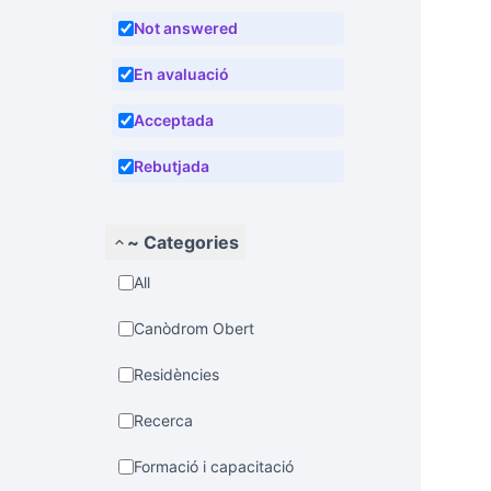
Not answered
En avaluació
Acceptada
Rebutjada
~ Categories
All
Canòdrom Obert
Residències
Recerca
Formació i capacitació