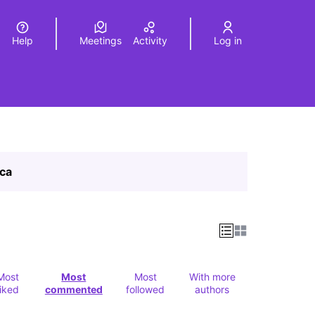
Help
Meetings
Activity
Log in
a
Elegir el idioma
Choose language
ica
Most
Most
Most
With more
liked
commented
followed
authors