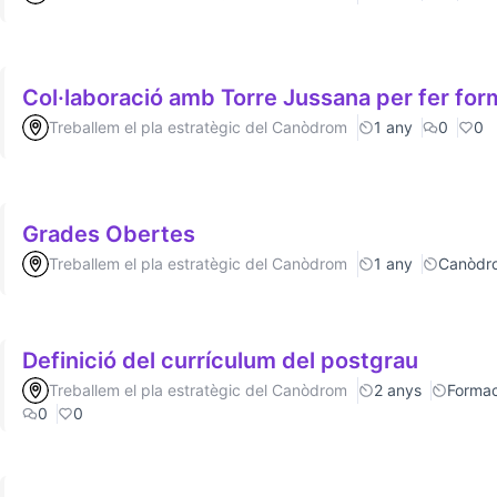
Col·laboració amb Torre Jussana per fer fo
Treballem el pla estratègic del Canòdrom
1 any
0
0
Grades Obertes
Treballem el pla estratègic del Canòdrom
1 any
Canòdr
Definició del currículum del postgrau
Treballem el pla estratègic del Canòdrom
2 anys
Formac
0
0