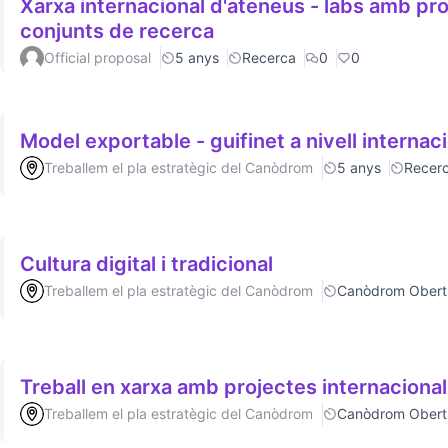
Xarxa internacional d'ateneus - labs amb p
conjunts de recerca
Official proposal
5 anys
Recerca
0
0
Model exportable - guifinet a nivell internac
Treballem el pla estratègic del Canòdrom
5 anys
Recer
Cultura digital i tradicional
Treballem el pla estratègic del Canòdrom
Canòdrom Obert
Treball en xarxa amb projectes internaciona
Treballem el pla estratègic del Canòdrom
Canòdrom Obert