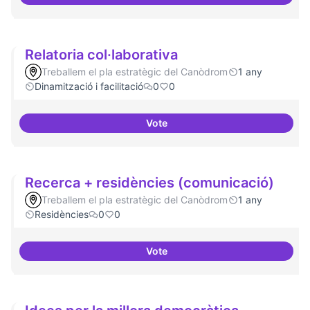
Arxiu digital al Canòdrom
Relatoria col·laborativa
Treballem el pla estratègic del Canòdrom
1 any
Dinamització i facilitació
0
0
Vote
Relatoria col·laborativa
Recerca + residències (comunicació)
Treballem el pla estratègic del Canòdrom
1 any
Residències
0
0
Vote
Recerca + residències (comunic