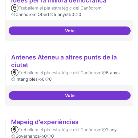
Idees per la millora democràtica
Treballem el pla estratègic del Canòdrom
Canòdrom Obert
5 anys
0
0
Vote
Idees per la millora democràtica
Antenes Ateneu a altres punts de la
ciutat
Treballem el pla estratègic del Canòdrom
5 anys
Intangibles
0
0
Vote
Antenes Ateneu a altres punts de 
Mapeig d'experiències
Treballem el pla estratègic del Canòdrom
1 any
Governança
0
0