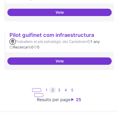
Vote
Mapeig d'experiències
Pilot guifinet com infraestructura
Treballem el pla estratègic del Canòdrom
1 any
Recerca
0
0
Vote
Pilot guifinet com infraestructur
1
2
3
4
5
Results per page:
25