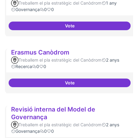
Treballem el pla estratègic del Canòdrom
1 any
Governança
0
0
Vote
Grupos de trabajo para impulsar
Erasmus Canòdrom
Treballem el pla estratègic del Canòdrom
2 anys
Recerca
0
0
Vote
Erasmus Canòdrom
Revisió interna del Model de
Governança
Treballem el pla estratègic del Canòdrom
2 anys
Governança
0
0