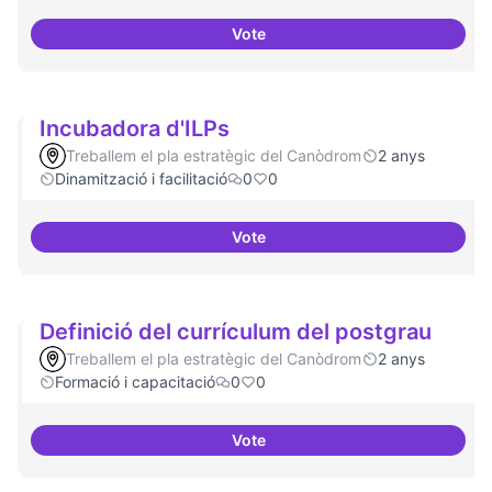
Vote
Revisió interna del Model de Go
Incubadora d'ILPs
Treballem el pla estratègic del Canòdrom
2 anys
Dinamització i facilitació
0
0
Vote
Incubadora d'ILPs
Definició del currículum del postgrau
Treballem el pla estratègic del Canòdrom
2 anys
Formació i capacitació
0
0
Vote
Definició del currículum del pos