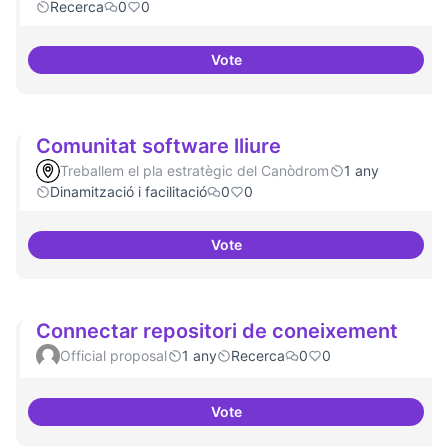
Recerca
0
0
Vote
Contactes amb centres de recer
Comunitat software lliure
Treballem el pla estratègic del Canòdrom
1 any
Dinamització i facilitació
0
0
Vote
Comunitat software lliure
Connectar repositori de coneixement
Official proposal
1 any
Recerca
0
0
Vote
Connectar repositori de coneix