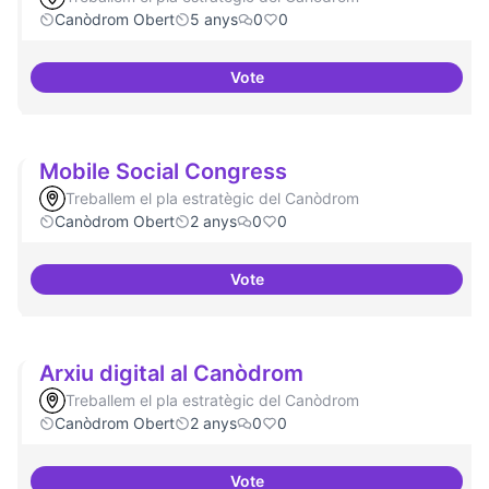
Canòdrom Obert
5 anys
0
0
Vote
Refugi en cas d'un tall a internet
Mobile Social Congress
Treballem el pla estratègic del Canòdrom
Canòdrom Obert
2 anys
0
0
Vote
Mobile Social Congress
Arxiu digital al Canòdrom
Treballem el pla estratègic del Canòdrom
Canòdrom Obert
2 anys
0
0
Vote