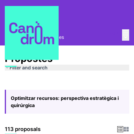
Mai
Log in
Main
Pla Estratègic
/
Propostes
Propostes
Filter and search
Optimitzar recursos: perspectiva estratègica i
quirúrgica
113 proposals