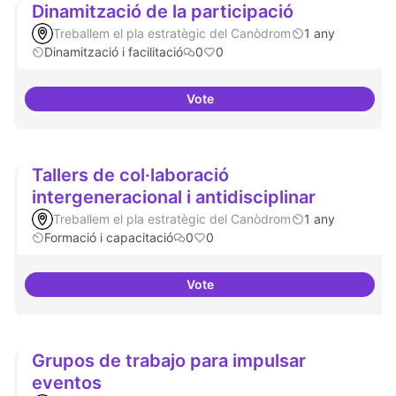
Dinamització de la participació
Treballem el pla estratègic del Canòdrom
1 any
Dinamització i facilitació
0
0
Vote
Dinamització de la participació
Tallers de col·laboració
intergeneracional i antidisciplinar
Treballem el pla estratègic del Canòdrom
1 any
Formació i capacitació
0
0
Vote
Tallers de col·laboració intergene
Grupos de trabajo para impulsar
eventos