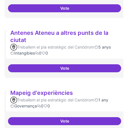
Vote
Idees per la millora democràtica
Antenes Ateneu a altres punts de la
ciutat
Treballem el pla estratègic del Canòdrom
5 anys
Intangibles
0
0
Vote
Antenes Ateneu a altres punts de 
Mapeig d'experiències
Treballem el pla estratègic del Canòdrom
1 any
Governança
0
0
Vote
Mapeig d'experiències