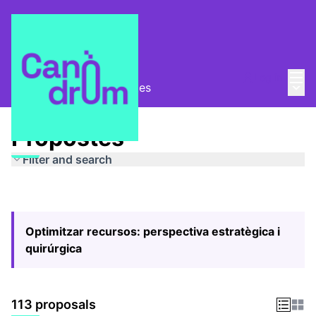
Mai
Log in
Main
Pla Estratègic
/
Propostes
Propostes
Filter and search
Optimitzar recursos: perspectiva estratègica i
quirúrgica
113 proposals