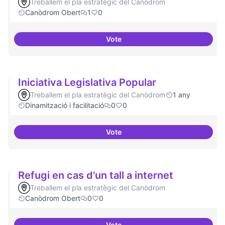
Treballem el pla estratègic del Canòdrom
Canòdrom Obert
1
0
Vote
Memòria HIstòrica
Iniciativa Legislativa Popular
Treballem el pla estratègic del Canòdrom
1 any
Dinamització i facilitació
0
0
Vote
Iniciativa Legislativa Popular
Refugi en cas d'un tall a internet
Treballem el pla estratègic del Canòdrom
Canòdrom Obert
0
0
Vote