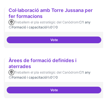
Col·laboració amb Torre Jussana per
fer formacions
Treballem el pla estratègic del Canòdrom
1 any
Formació i capacitació
0
0
Vote
Col·laboració amb Torre Jussana
Àrees de formació definides i
aterrades
Treballem el pla estratègic del Canòdrom
1 any
Formació i capacitació
0
0
Vote
Àrees de formació definides i at