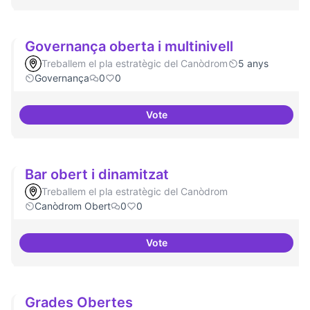
Governança oberta i multinivell
Treballem el pla estratègic del Canòdrom
5 anys
Governança
0
0
Vote
Governança oberta i multinivell
Bar obert i dinamitzat
Treballem el pla estratègic del Canòdrom
Canòdrom Obert
0
0
Vote
Bar obert i dinamitzat
Grades Obertes