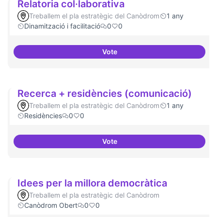
Relatoria col·laborativa
Treballem el pla estratègic del Canòdrom
1 any
Dinamització i facilitació
0
0
Vote
Relatoria col·laborativa
Recerca + residències (comunicació)
Treballem el pla estratègic del Canòdrom
1 any
Residències
0
0
Vote
Recerca + residències (comunic
Idees per la millora democràtica
Treballem el pla estratègic del Canòdrom
Canòdrom Obert
0
0