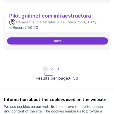
Pilot guifinet com infraestructura
Treballem el pla estratègic del Canòdrom
1 any
Recerca
0
0
Vote
Pilot guifinet com infraestructur
1
2
3
Results per page:
50
Information about the cookies used on the website
Terms of Service
We use cookies on our website to improve the performance
Cookie settings
and content of the site. The cookies enable us to provide a
Comunitat Canòdrom at Facebook
(External link)
Comunitat Canòdrom at Instagram
(External link)
Comunitat Canòdrom at YouTube
(External link)