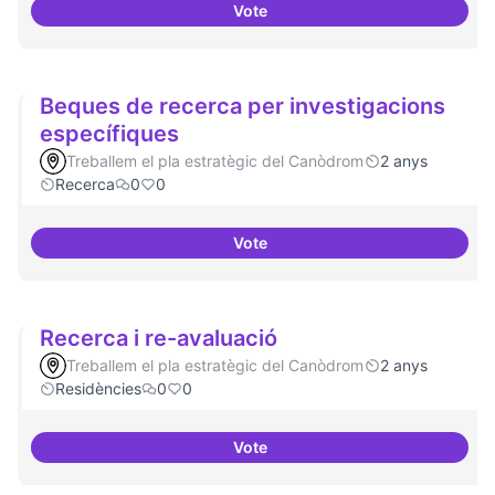
Vote
Moviment Activista Digital
Beques de recerca per investigacions
específiques
Treballem el pla estratègic del Canòdrom
2 anys
Recerca
0
0
Vote
Beques de recerca per investiga
Recerca i re-avaluació
Treballem el pla estratègic del Canòdrom
2 anys
Residències
0
0
Vote
Recerca i re-avaluació