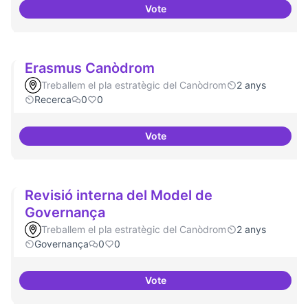
Vote
Grupos de trabajo para impulsar
Erasmus Canòdrom
Treballem el pla estratègic del Canòdrom
2 anys
Recerca
0
0
Vote
Erasmus Canòdrom
Revisió interna del Model de
Governança
Treballem el pla estratègic del Canòdrom
2 anys
Governança
0
0
Vote
Revisió interna del Model de Go