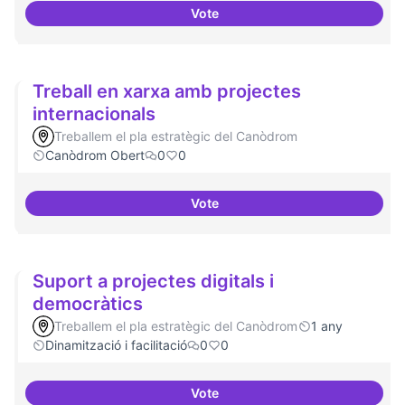
Vote
Cultura digital i tradicional
Treball en xarxa amb projectes
internacionals
Treballem el pla estratègic del Canòdrom
Canòdrom Obert
0
0
Vote
Treball en xarxa amb projectes i
Suport a projectes digitals i
democràtics
Treballem el pla estratègic del Canòdrom
1 any
Dinamització i facilitació
0
0
Vote
Suport a projectes digitals i dem