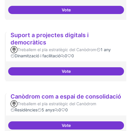
Vote
Programa cultural a nivell de ciu
Suport a projectes digitals i
democràtics
Treballem el pla estratègic del Canòdrom
1 any
Dinamització i facilitació
0
0
Vote
Suport a projectes digitals i dem
Canòdrom com a espai de consolidació
Treballem el pla estratègic del Canòdrom
Residències
5 anys
0
0
Vote
Canòdrom com a espai de conso