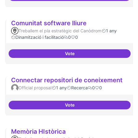
Comunitat software lliure
Treballem el pla estratègic del Canòdrom
1 any
Dinamització i facilitació
0
0
Vote
Comunitat software lliure
Connectar repositori de coneixement
Official proposal
1 any
Recerca
0
0
Vote
Connectar repositori de coneix
Memòria HIstòrica