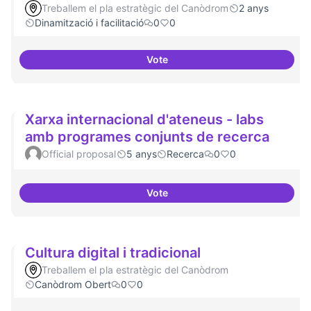
Treballem el pla estratègic del Canòdrom
2 anys
Dinamització i facilitació
0
0
Vote
Habitar la plaça
Xarxa internacional d'ateneus - labs
amb programes conjunts de recerca
Official proposal
5 anys
Recerca
0
0
Vote
Xarxa internacional d'ateneus -
Cultura digital i tradicional
Treballem el pla estratègic del Canòdrom
Canòdrom Obert
0
0