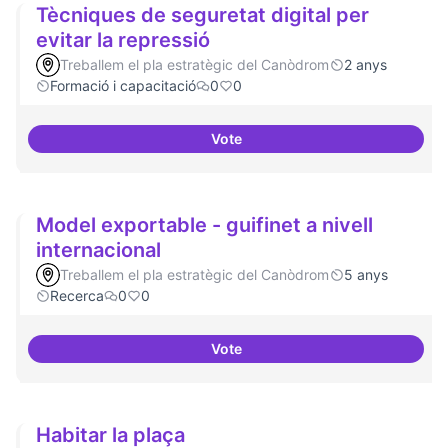
Tècniques de seguretat digital per
evitar la repressió
Treballem el pla estratègic del Canòdrom
2 anys
Formació i capacitació
0
0
Vote
Tècniques de seguretat digital pe
Model exportable - guifinet a nivell
internacional
Treballem el pla estratègic del Canòdrom
5 anys
Recerca
0
0
Vote
Model exportable - guifinet a niv
Habitar la plaça