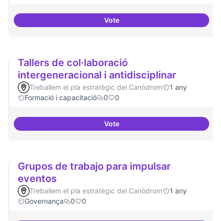
Vote
Dinamització de la participació
Tallers de col·laboració
intergeneracional i antidisciplinar
Treballem el pla estratègic del Canòdrom
1 any
Formació i capacitació
0
0
Vote
Tallers de col·laboració intergene
Grupos de trabajo para impulsar
eventos
Treballem el pla estratègic del Canòdrom
1 any
Governança
0
0