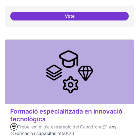
Vote
Incubadora d'ILPs
Formació especialitzada en innovació
tecnològica
Treballem el pla estratègic del Canòdrom
1 any
Formació i capacitació
0
0