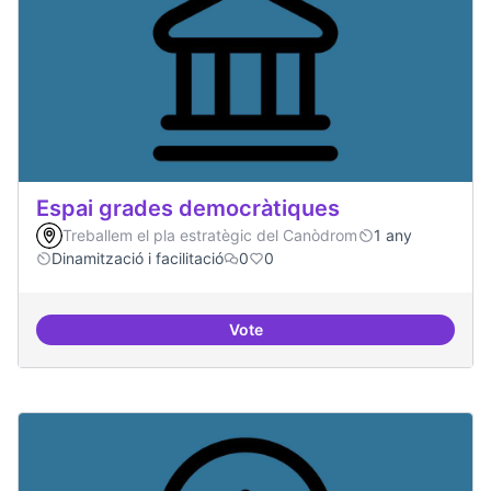
Espai grades democràtiques
Treballem el pla estratègic del Canòdrom
1 any
Dinamització i facilitació
0
0
Vote
Espai grades democràtiques