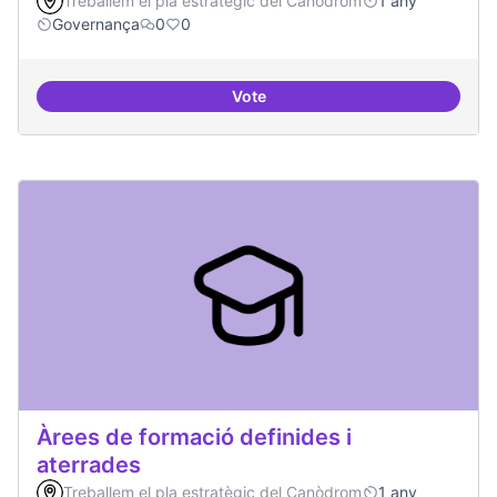
Treballem el pla estratègic del Canòdrom
1 any
Governança
0
0
Vote
Cures i governança
Àrees de formació definides i
aterrades
Treballem el pla estratègic del Canòdrom
1 any