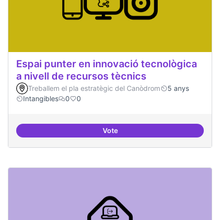
Espai punter en innovació tecnològica
a nivell de recursos tècnics
Treballem el pla estratègic del Canòdrom
5 anys
Intangibles
0
0
Vote
Espai punter en innovació tecnolò