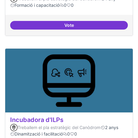
Formació i capacitació
0
0
Vote
Àrees de formació definides i at
Incubadora d'ILPs
Treballem el pla estratègic del Canòdrom
2 anys
Dinamització i facilitació
0
0