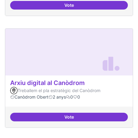
Vote
Programa de seminari regular
Arxiu digital al Canòdrom
Treballem el pla estratègic del Canòdrom
Canòdrom Obert
2 anys
0
0
Vote
Arxiu digital al Canòdrom