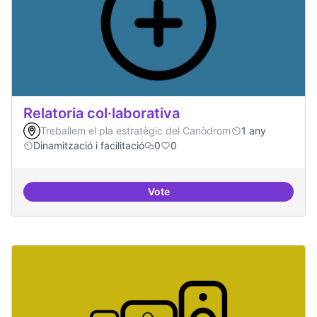
Relatoria col·laborativa
Treballem el pla estratègic del Canòdrom
1 any
Dinamització i facilitació
0
0
Vote
Relatoria col·laborativa