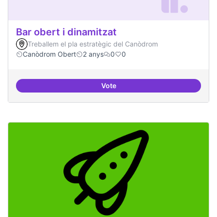
Bar obert i dinamitzat
Treballem el pla estratègic del Canòdrom
Canòdrom Obert
2 anys
0
0
Vote
Bar obert i dinamitzat