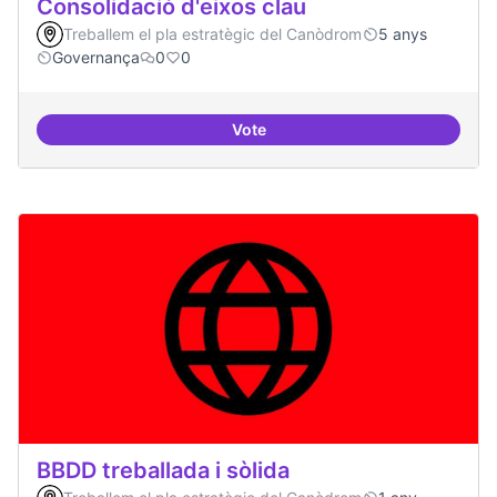
Consolidació d'eixos clau
Treballem el pla estratègic del Canòdrom
5 anys
Governança
0
0
Vote
Consolidació d'eixos clau
BBDD treballada i sòlida