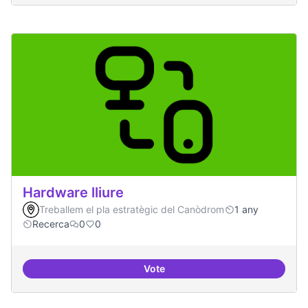
Hardware lliure
Treballem el pla estratègic del Canòdrom
1 any
Recerca
0
0
Vote
Hardware lliure