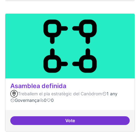
Asamblea definida
Treballem el pla estratègic del Canòdrom
1 any
Governança
0
0
Vote
Asamblea definida