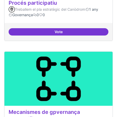
Procés participatiu
Treballem el pla estratègic del Canòdrom
1 any
Governança
0
0
Vote
Procés participatiu
Mecanismes de gpvernança