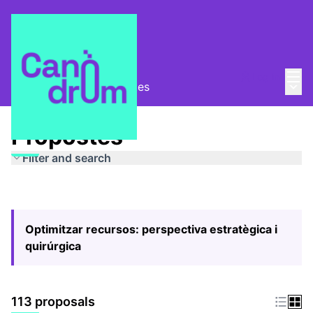
Mai
Log in
Main
Pla Estratègic
/
Propostes
Propostes
Filter and search
Optimitzar recursos: perspectiva estratègica i
quirúrgica
113 proposals