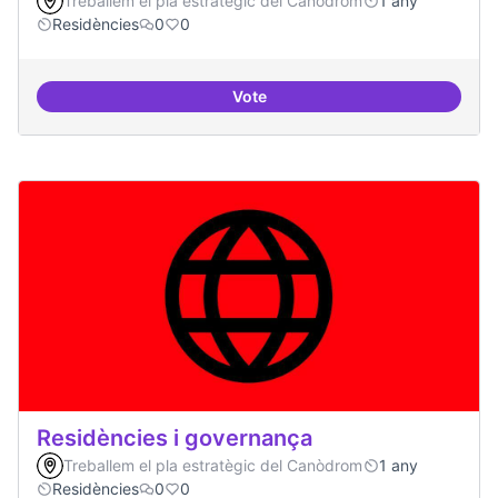
Treballem el pla estratègic del Canòdrom
1 any
Residències
0
0
Vote
BBDD treballada i sòlida
Residències i governança
Treballem el pla estratègic del Canòdrom
1 any
Residències
0
0