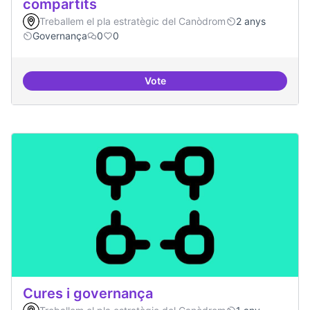
compartits
Treballem el pla estratègic del Canòdrom
2 anys
Governança
0
0
Vote
Mecanismes de gpvernança comp
Cures i governança