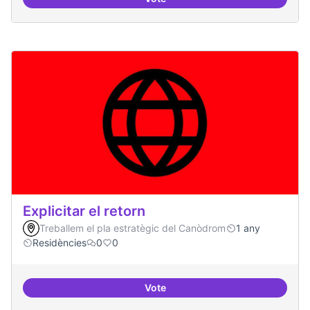
Participació ciutadana
Explicitar el retorn
Treballem el pla estratègic del Canòdrom
1 any
Residències
0
0
Vote
Explicitar el retorn