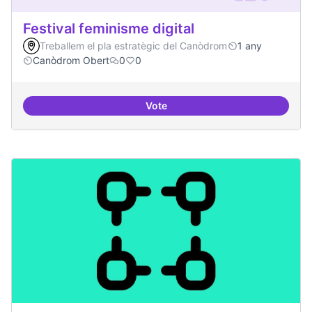
Festival feminisme digital
Treballem el pla estratègic del Canòdrom
1 any
Canòdrom Obert
0
0
Vote
Festival feminisme digital