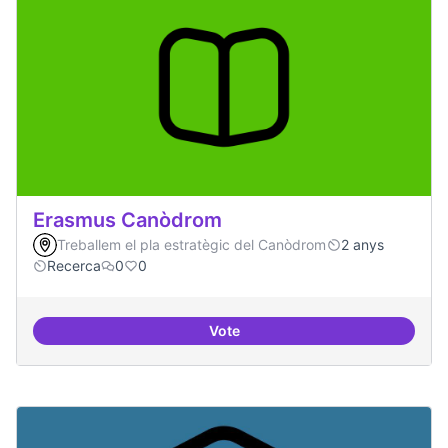
Erasmus Canòdrom
Treballem el pla estratègic del Canòdrom
2 anys
Recerca
0
0
Vote
Erasmus Canòdrom