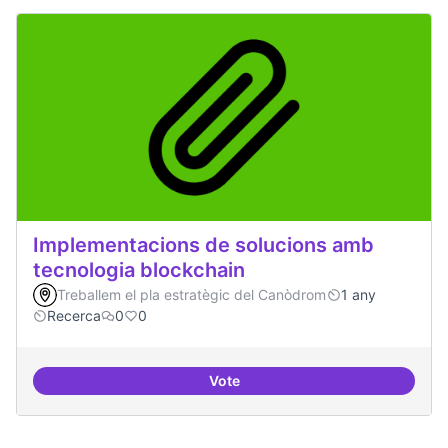
Implementacions de solucions amb
tecnologia blockchain
Treballem el pla estratègic del Canòdrom
1 any
Recerca
0
0
Vote
Implementacions de solucions a