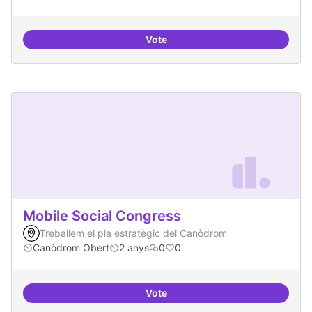
Vote
Residències i governança
Mobile Social Congress
Treballem el pla estratègic del Canòdrom
Canòdrom Obert
2 anys
0
0
Vote
Mobile Social Congress