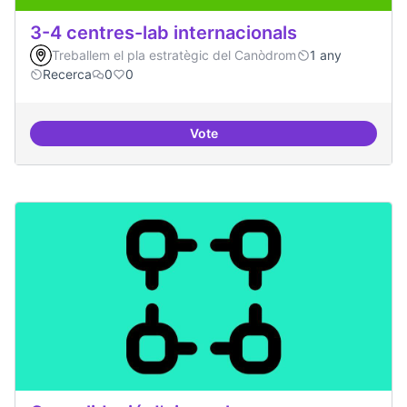
3-4 centres-lab internacionals
Treballem el pla estratègic del Canòdrom
1 any
Recerca
0
0
Vote
3-4 centres-lab internacionals