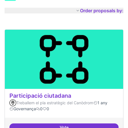
Order proposals by:
Participació ciutadana
Treballem el pla estratègic del Canòdrom
1 any
Governança
0
0
Vote