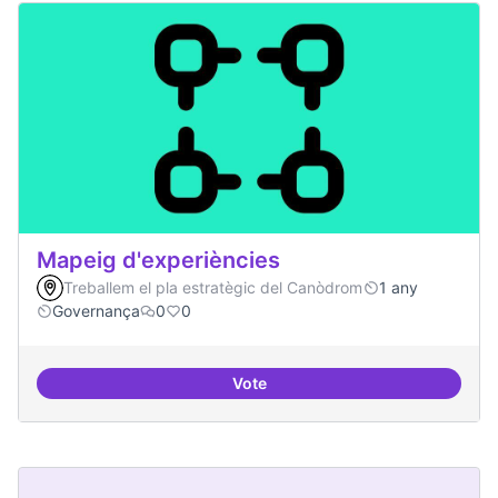
Mapeig d'experiències
Treballem el pla estratègic del Canòdrom
1 any
Governança
0
0
Vote
Mapeig d'experiències