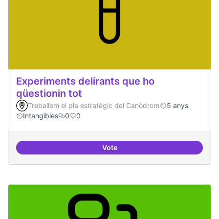
Experiments delirants que ho
qüestionin tot
Treballem el pla estratègic del Canòdrom
5 anys
Intangibles
0
0
Vote
Experiments delirants que ho qüe