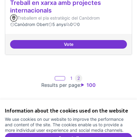
Treball en xarxa amb projectes
internacionals
Treballem el pla estratègic del Canòdrom
Canòdrom Obert
5 anys
0
0
Vote
Treball en xarxa amb projectes i
1
2
Results per page:
100
Information about the cookies used on the website
Terms of Service
We use cookies on our website to improve the performance
Cookie settings
and content of the site. The cookies enable us to provide a
Comunitat Canòdrom at Facebook
(External link)
Comunitat Canòdrom at Instagram
(External link)
Comunitat Canòdrom at YouTube
(External link)
English
more individual user experience and social media channels.
Triar la llengua
Elegir el idioma
Choose language