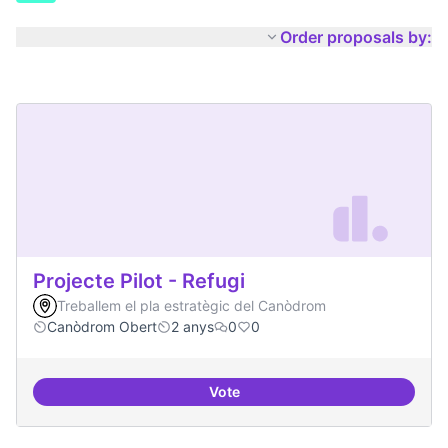
Order proposals by:
Projecte Pilot - Refugi
Treballem el pla estratègic del Canòdrom
Canòdrom Obert
2 anys
0
0
Vote
Projecte Pilot - Refugi