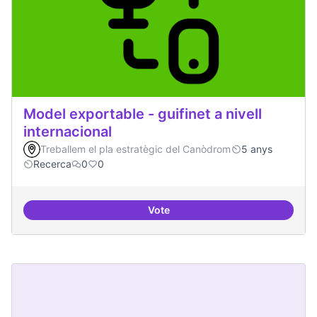
Model exportable - guifinet a nivell
internacional
Treballem el pla estratègic del Canòdrom
5 anys
Recerca
0
0
Vote
Model exportable - guifinet a nive