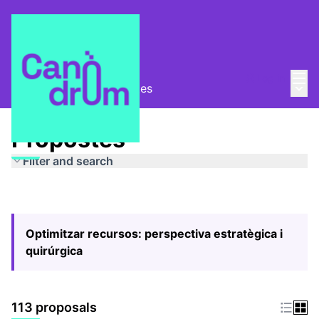
Mai
Log in
Main
Pla Estratègic
/
Propostes
Propostes
Filter and search
Optimitzar recursos: perspectiva estratègica i
quirúrgica
113 proposals