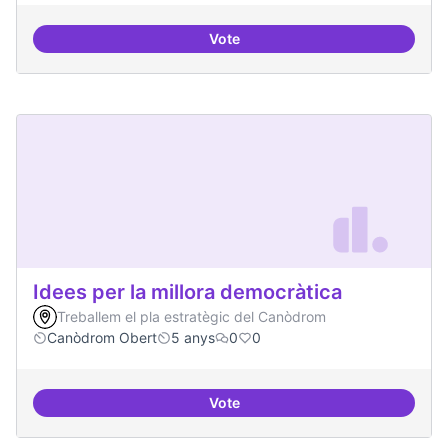
Vote
Presència internacional
Idees per la millora democràtica
Treballem el pla estratègic del Canòdrom
Canòdrom Obert
5 anys
0
0
Vote
Idees per la millora democràtica