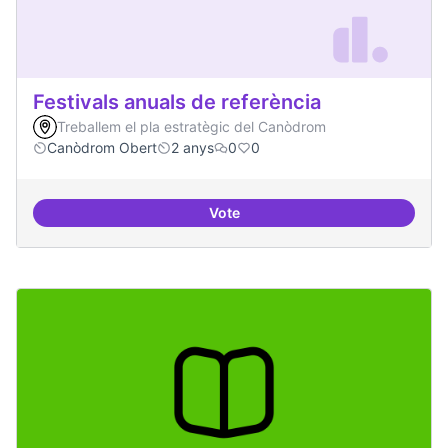
Festivals anuals de referència
Treballem el pla estratègic del Canòdrom
Canòdrom Obert
2 anys
0
0
Vote
Festivals anuals de referència