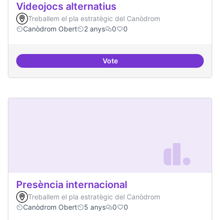
Videojocs alternatius
Treballem el pla estratègic del Canòdrom
Canòdrom Obert
2 anys
0
0
Vote
Videojocs alternatius
Presència internacional
Treballem el pla estratègic del Canòdrom
Canòdrom Obert
5 anys
0
0