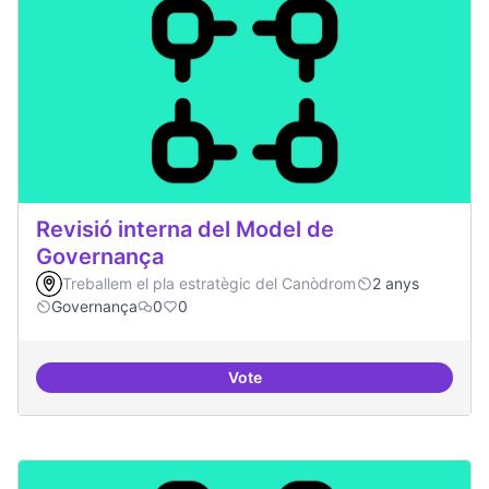
Revisió interna del Model de
Governança
Treballem el pla estratègic del Canòdrom
2 anys
Governança
0
0
Vote
Revisió interna del Model de Go