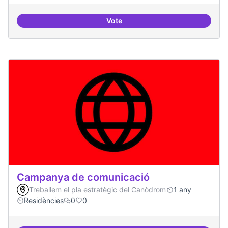
Vote
Explicitar el retorn
Campanya de comunicació
Treballem el pla estratègic del Canòdrom
1 any
Residències
0
0