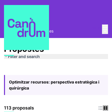
Mai
Log in
Main
Pla Estratègic
/
Propostes
Propostes
Filter and search
Optimitzar recursos: perspectiva estratègica i
quirúrgica
113 proposals