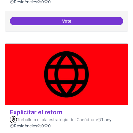
Residències
0
0
Vote
Nivell d'implicació dels residents
Explicitar el retorn
Treballem el pla estratègic del Canòdrom
1 any
Residències
0
0