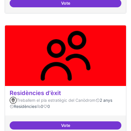
Vote
Campanya de comunicació
Residències d'èxit
Treballem el pla estratègic del Canòdrom
2 anys
Residències
0
0
Vote
Residències d'èxit