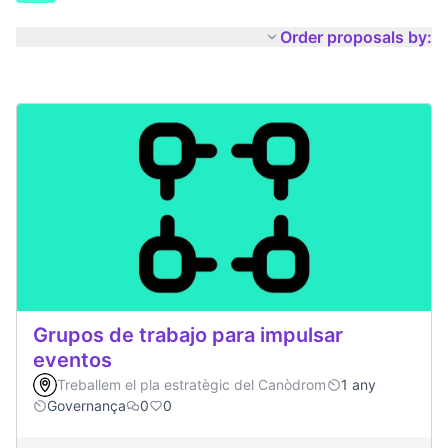
Order proposals by:
Grupos de trabajo para impulsar
eventos
Treballem el pla estratègic del Canòdrom
1 any
Governança
0
0