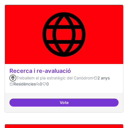
Recerca i re-avaluació
Treballem el pla estratègic del Canòdrom
2 anys
Residències
0
0
Vote
Recerca i re-avaluació