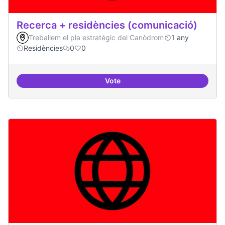
Recerca + residències (comunicació)
Treballem el pla estratègic del Canòdrom
1 any
Residències
0
0
Vote
Recerca + residències (comunica