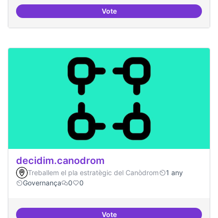
Vote
Grupos de trabajo para impulsar
decidim.canodrom
Treballem el pla estratègic del Canòdrom
1 any
Governança
0
0
Vote