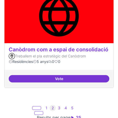
Canòdrom com a espai de consolidació
Treballem el pla estratègic del Canòdrom
Residències
5 anys
0
0
Vote
Canòdrom com a espai de consol
1
2
3
4
5
Results per page:
25