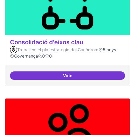
Consolidació d'eixos clau
Treballem el pla estratègic del Canòdrom
5 anys
Governança
0
0
Vote
Consolidació d'eixos clau