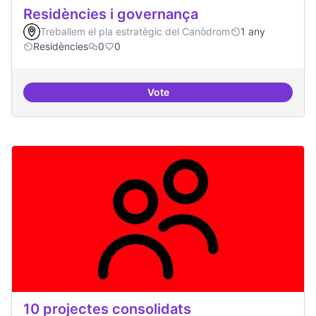
Residències i governança
Treballem el pla estratègic del Canòdrom
1 any
Residències
0
0
Vote
Residències i governança
10 projectes consolidats