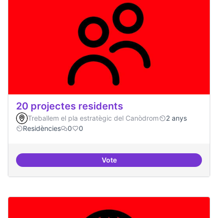
20 projectes residents
Treballem el pla estratègic del Canòdrom
2 anys
Residències
0
0
Vote
20 projectes residents