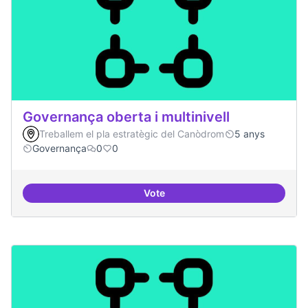
Governança oberta i multinivell
Treballem el pla estratègic del Canòdrom
5 anys
Governança
0
0
Vote
Governança oberta i multinivell