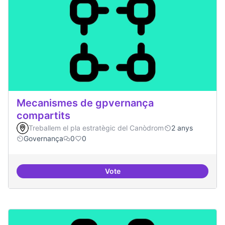
Mecanismes de gpvernança
compartits
Treballem el pla estratègic del Canòdrom
2 anys
Governança
0
0
Vote
Mecanismes de gpvernança comp