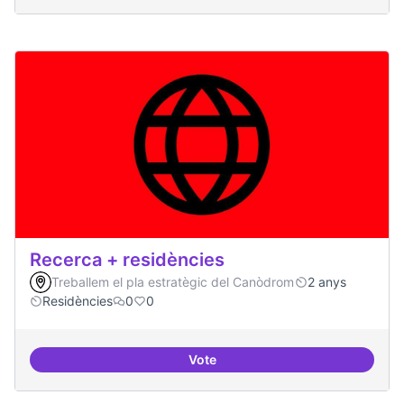
Recerca + residències
Treballem el pla estratègic del Canòdrom
2 anys
Residències
0
0
Vote
Recerca + residències