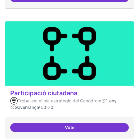
decidim.canodrom
Participació ciutadana
Treballem el pla estratègic del Canòdrom
1 any
Governança
0
0
Vote
Participació ciutadana