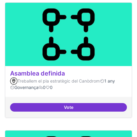
Asamblea definida
Treballem el pla estratègic del Canòdrom
1 any
Governança
0
0
Vote
Asamblea definida