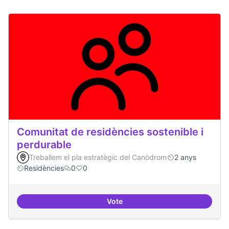
Comunitat de residències sostenible i
perdurable
Treballem el pla estratègic del Canòdrom
2 anys
Residències
0
0
Vote
Comunitat de r