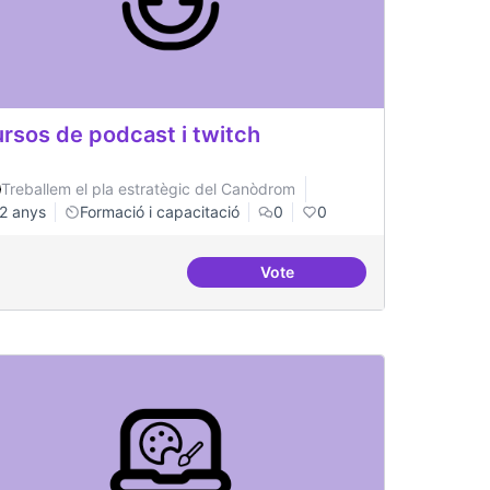
rsos de podcast i twitch
Treballem el pla estratègic del Canòdrom
2 anys
Formació i capacitació
0
0
Vote
a en innovació tecnològica
Cursos de podcast i twitch