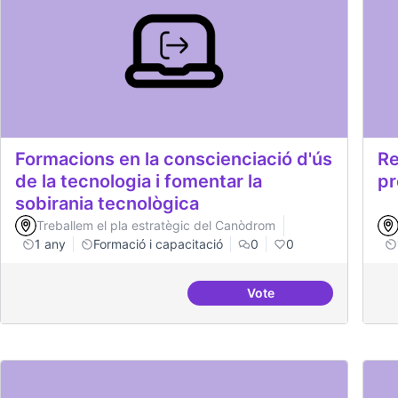
Formacions en la conscienciació d'ús
Re
de la tecnologia i fomentar la
pr
sobirania tecnològica
Treballem el pla estratègic del Canòdrom
1 any
Formació i capacitació
0
0
Vote
Formacions en la consc