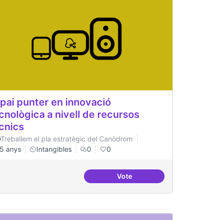
pai punter en innovació
cnològica a nivell de recursos
cnics
Treballem el pla estratègic del Canòdrom
5 anys
Intangibles
0
0
Vote
Espai punter en innovació te