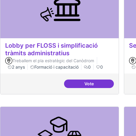
Lobby per FLOSS i simplificació
Se
tràmits administratius
Treballem el pla estratègic del Canòdrom
2 anys
Formació i capacitació
0
0
Vote
Lobby per FLOSS i simp