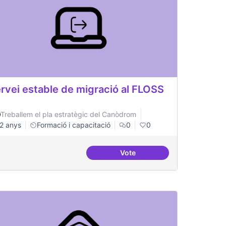
rvei estable de migració al FLOSS
Treballem el pla estratègic del Canòdrom
2 anys
Formació i capacitació
0
0
Vote
emàtiques de formació del Canòdrom
Servei estable de migració a