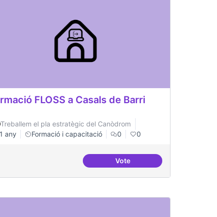
rmació FLOSS a Casals de Barri
Treballem el pla estratègic del Canòdrom
1 any
Formació i capacitació
0
0
Vote
periòdic de migració a FLOSS
Formació FLOSS a Casals de 