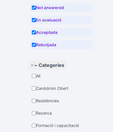
Not answered
En avaluació
Acceptada
Rebutjada
~ Categories
All
Canòdrom Obert
Residències
Recerca
Formació i capacitació