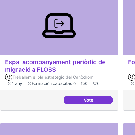
Espai acompanyament periòdic de
Fo
migració a FLOSS
Treballem el pla estratègic del Canòdrom
1 any
Formació i capacitació
0
0
Vote
Espai acompanyament 