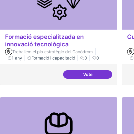
Formació especialitzada en
Cu
innovació tecnològica
Treballem el pla estratègic del Canòdrom
1 any
Formació i capacitació
0
0
Vote
Formació especialitzad