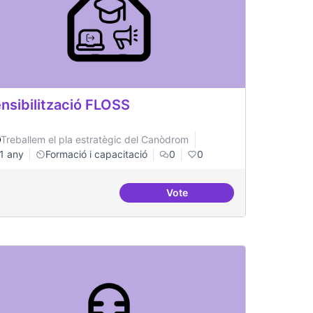
nsibilització FLOSS
Treballem el pla estratègic del Canòdrom
1 any
Formació i capacitació
0
0
Vote
lificació tràmits administratius
Sensibilització FLOSS