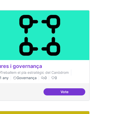
res i governança
Treballem el pla estratègic del Canòdrom
1 any
Governança
0
0
Vote
Cures i governança