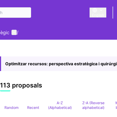
English
Triar la llengu
User menu
tègic
/
Optimitzar recursos: perspectiva estratègica i quirúrg
113 proposals
A-Z
Z-A (Reverse
Random
Recent
(Alphabetical)
alphabetical)