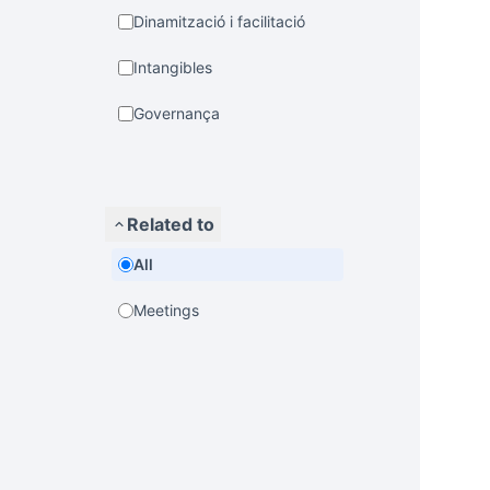
Dinamització i facilitació
Intangibles
Governança
Related to
All
Meetings