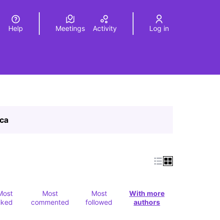
Help
Meetings
Activity
Log in
a
Elegir el idioma
Choose language
ica
Most
Most
Most
With more
liked
commented
followed
authors