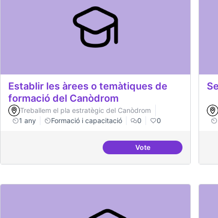
Establir les àrees o temàtiques de
Se
formació del Canòdrom
Treballem el pla estratègic del Canòdrom
1 any
Formació i capacitació
0
0
Vote
Establir les àrees o t