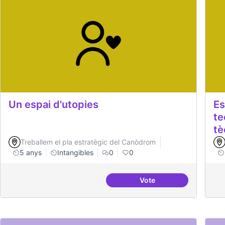
Un espai d'utopies
Es
te
tè
Treballem el pla estratègic del Canòdrom
5 anys
Intangibles
0
0
Vote
Un espai d'utopies