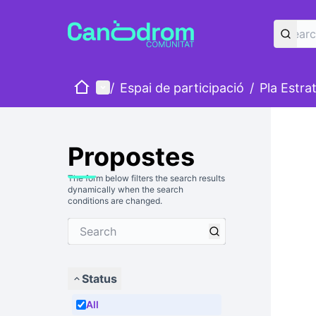
Home
Main menu
/
Espai de participació
/
Pla Estra
Propostes
The form below filters the search results
dynamically when the search
conditions are changed.
Status
All