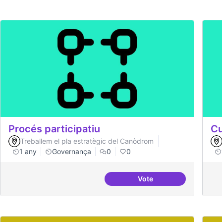
Procés participatiu
Cu
Treballem el pla estratègic del Canòdrom
1 any
Governança
0
0
Vote
Procés participatiu