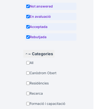
Not answered
En avaluació
Acceptada
Rebutjada
~ Categories
All
Canòdrom Obert
Residències
Recerca
Formació i capacitació