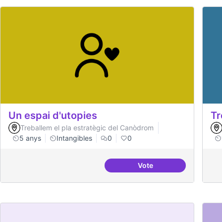
Un espai d'utopies
Tr
Treballem el pla estratègic del Canòdrom
5 anys
Intangibles
0
0
Vote
Un espai d'utopies