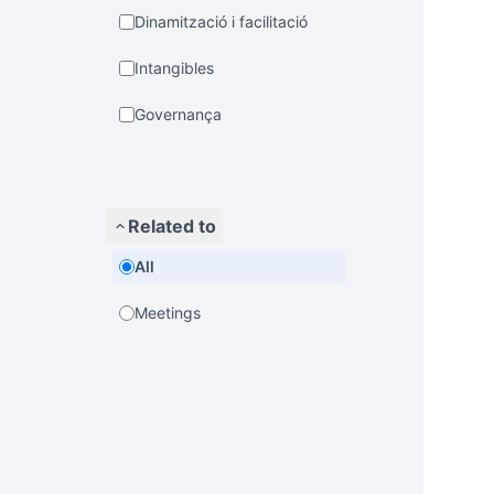
Dinamització i facilitació
Intangibles
Governança
Related to
All
Meetings