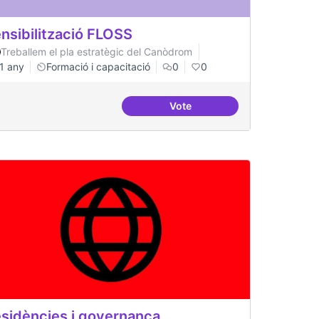
nsibilització FLOSS
Treballem el pla estratègic del Canòdrom
1 any
Formació i capacitació
0
0
Vote
ació al FLOSS
Sensibilització FLOSS
sidències i governança