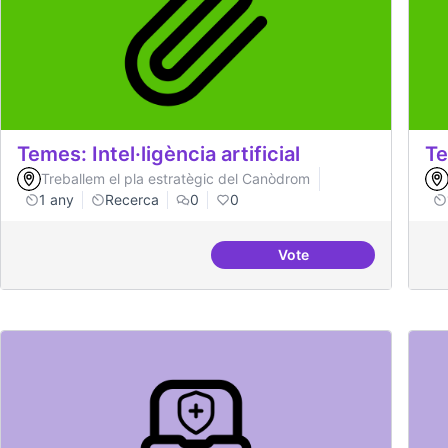
Temes: Intel·ligència artificial
Te
Treballem el pla estratègic del Canòdrom
1 any
Recerca
0
0
Vote
Temes: Intel·ligència art