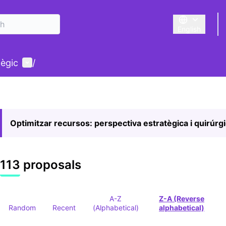
English
Triar la llengu
User menu
tègic
/
Optimitzar recursos: perspectiva estratègica i quirúrg
113 proposals
A-Z
Z-A (Reverse
Random
Recent
(Alphabetical)
alphabetical)