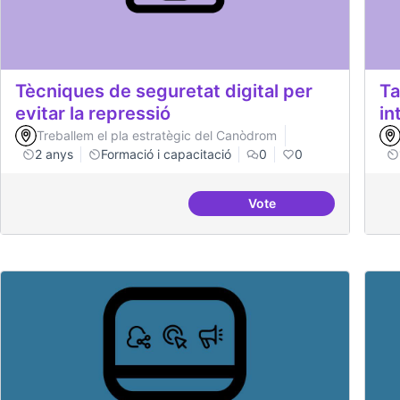
Tècniques de seguretat digital per
Ta
evitar la repressió
in
Treballem el pla estratègic del Canòdrom
2 anys
Formació i capacitació
0
0
Vote
Tècniques de seguretat 