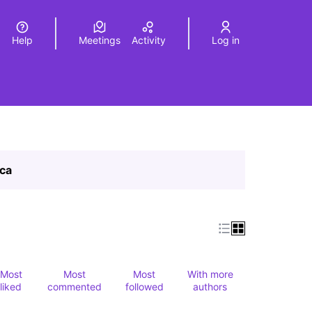
Help
Meetings
Activity
Log in
a
Elegir el idioma
Choose language
ica
Most
Most
Most
With more
liked
commented
followed
authors