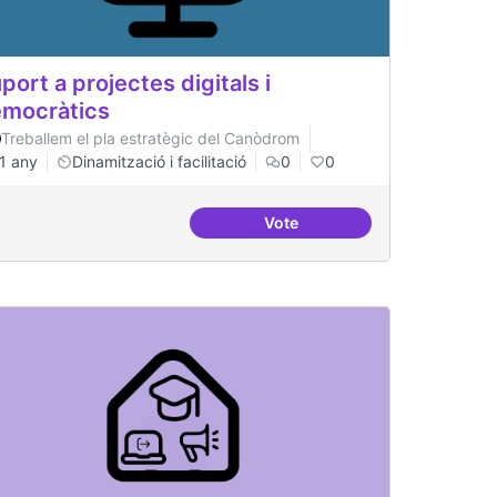
port a projectes digitals i
mocràtics
Treballem el pla estratègic del Canòdrom
1 any
Dinamització i facilitació
0
0
Vote
tals i democràtics
Suport a projectes digitals i