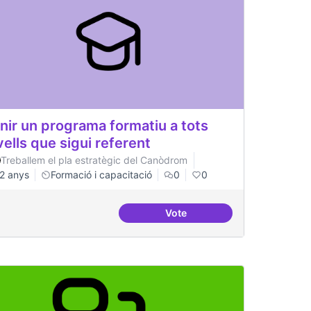
nir un programa formatiu a tots
vells que sigui referent
Treballem el pla estratègic del Canòdrom
2 anys
Formació i capacitació
0
0
Vote
rojectes internacionals
Tenir un programa formatiu a 