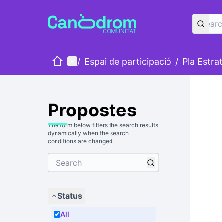
Home
Main menu
/
Espai de participació
/
Pla Estra
Propostes
The form below filters the search results
dynamically when the search
conditions are changed.
Status
All