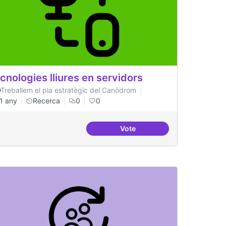
cnologies lliures en servidors
Treballem el pla estratègic del Canòdrom
1 any
Recerca
0
0
Vote
ificial
Tecnologies lliures en servi