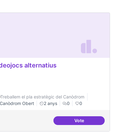
deojocs alternatius
Treballem el pla estratègic del Canòdrom
Canòdrom Obert
2 anys
0
0
Vote
ateneus - labs amb programes conjunts de recerca
Videojocs alternatius