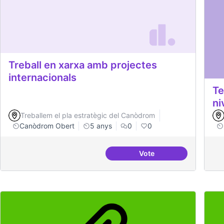
Treball en xarxa amb projectes
internacionals
Te
ni
Treballem el pla estratègic del Canòdrom
Canòdrom Obert
5 anys
0
0
Vote
Treball en xarxa amb p