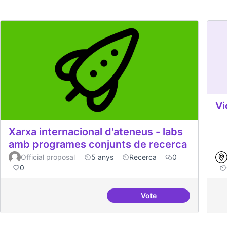
Vi
Xarxa internacional d'ateneus - labs
amb programes conjunts de recerca
Official proposal
5 anys
Recerca
0
0
Vote
Xarxa internacional d'