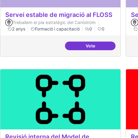
Servei estable de migració al FLOSS
Se
Treballem el pla estratègic del Canòdrom
2 anys
Formació i capacitació
0
0
Vote
Servei estable de migr
Revisió interna del Model de
Re