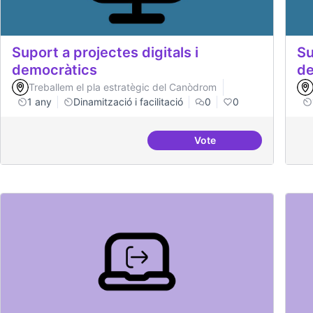
Suport a projectes digitals i
Su
democràtics
de
Treballem el pla estratègic del Canòdrom
1 any
Dinamització i facilitació
0
0
Vote
Suport a projectes digi