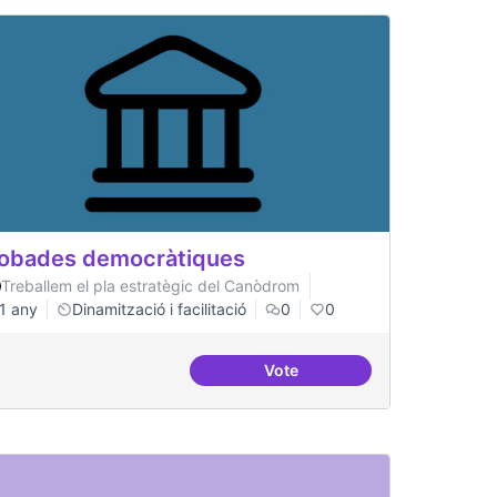
obades democràtiques
Treballem el pla estratègic del Canòdrom
1 any
Dinamització i facilitació
0
0
Vote
Trobades democràtiques