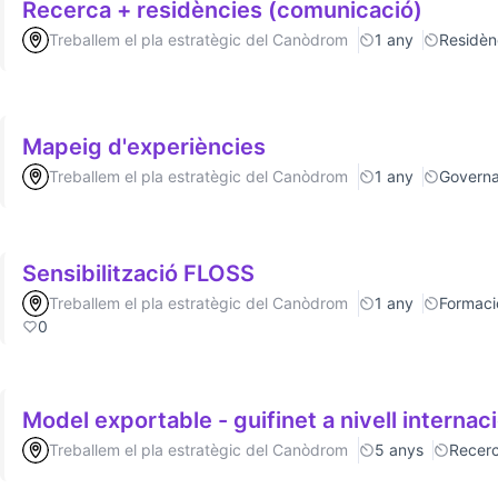
Recerca + residències (comunicació)
Treballem el pla estratègic del Canòdrom
1 any
Residèn
Mapeig d'experiències
Treballem el pla estratègic del Canòdrom
1 any
Govern
Sensibilització FLOSS
Treballem el pla estratègic del Canòdrom
1 any
Formaci
0
Model exportable - guifinet a nivell internac
Treballem el pla estratègic del Canòdrom
5 anys
Recer