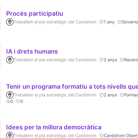
Procés participatiu
Treballem el pla estratègic del Canòdrom
1 any
Govern
IA i drets humans
Treballem el pla estratègic del Canòdrom
2 anys
Recer
Tenir un programa formatiu a tots nivells que
Treballem el pla estratègic del Canòdrom
2 anys
Formac
0
0
Idees per la millora democràtica
Treballem el pla estratègic del Canòdrom
Canòdrom Obert