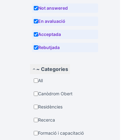
Not answered
En avaluació
Acceptada
Rebutjada
~ Categories
All
Canòdrom Obert
Residències
Recerca
Formació i capacitació