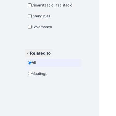
Dinamització i facilitació
Intangibles
Governança
Related to
All
Meetings