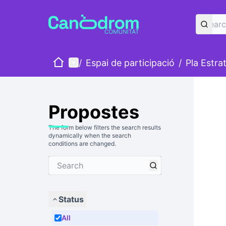
Home
Main menu
/
Espai de participació
/
Pla Estra
Propostes
The form below filters the search results
dynamically when the search
conditions are changed.
Status
All