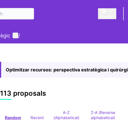
English
Triar la llengu
User menu
tègic
/
Optimitzar recursos: perspectiva estratègica i quirúrg
113 proposals
A-Z
Z-A (Reverse
Random
Recent
(Alphabetical)
alphabetical)