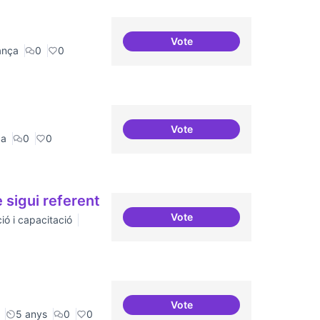
Vote
Procés participatiu
ança
0
0
Vote
IA i drets humans
ca
0
0
 sigui referent
Vote
ió i capacitació
Tenir un programa formatiu a 
Vote
Idees per la millora democrà
5 anys
0
0