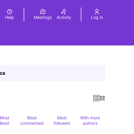
Help
Meetings
Activity
Log in
a
Elegir el idioma
Choose language
ica
Most
Most
Most
With more
liked
commented
followed
authors