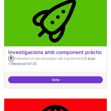
Investigacions amb component pràctic
Treballem el pla estratègic del Canòdrom
2 anys
Recerca
0
0
Vote
Investigacions amb component p