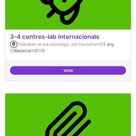
3-4 centres-lab internacionals
Treballem el pla estratègic del Canòdrom
1 any
Recerca
0
0
Vote
3-4 centres-lab internacionals