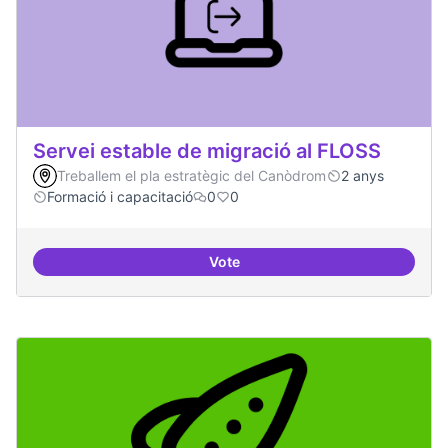
Servei estable de migració al FLOSS
Treballem el pla estratègic del Canòdrom
2 anys
Formació i capacitació
0
0
Vote
Servei estable de migració al FL