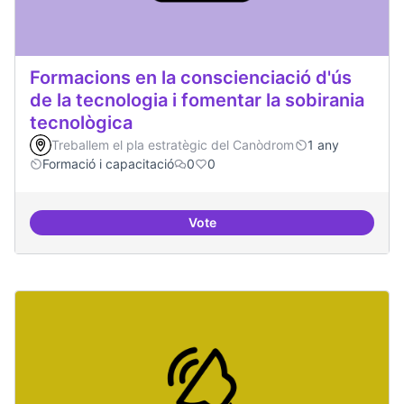
Formacions en la conscienciació d'ús
de la tecnologia i fomentar la sobirania
tecnològica
Treballem el pla estratègic del Canòdrom
1 any
Formació i capacitació
0
0
Vote
Formacions en la conscienciació d