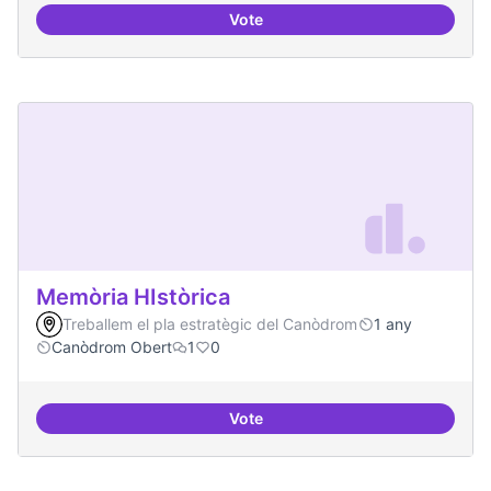
Vote
Establir les àrees o temàtiques 
Memòria HIstòrica
Treballem el pla estratègic del Canòdrom
1 any
Canòdrom Obert
1
0
Vote
Memòria HIstòrica