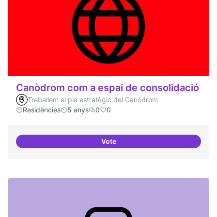
Canòdrom com a espai de consolidació
Treballem el pla estratègic del Canòdrom
Residències
5 anys
0
0
Vote
Canòdrom com a espai de consol