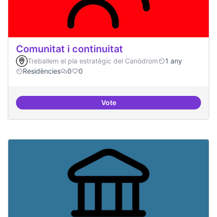
Comunitat i continuitat
Treballem el pla estratègic del Canòdrom
1 any
Residències
0
0
Vote
Comunitat i continuitat