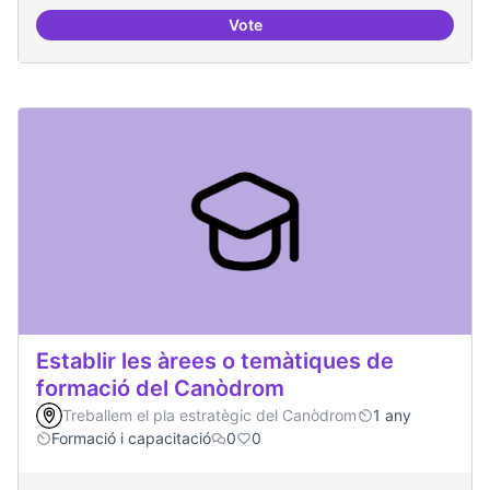
Vote
Tècniques de seguretat digital per
Establir les àrees o temàtiques de
formació del Canòdrom
Treballem el pla estratègic del Canòdrom
1 any
Formació i capacitació
0
0