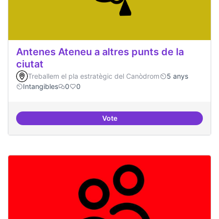
Antenes Ateneu a altres punts de la
ciutat
Treballem el pla estratègic del Canòdrom
5 anys
Intangibles
0
0
Vote
Antenes Ateneu a altres punts de 