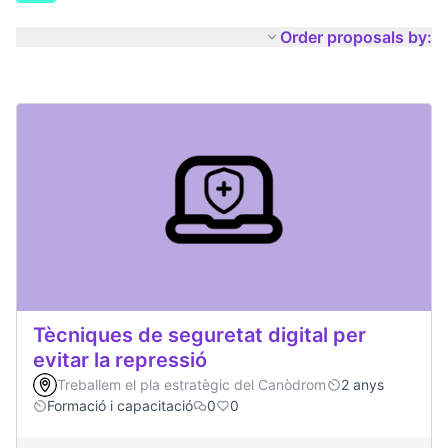
Order proposals by:
Tècniques de seguretat digital per
evitar la repressió
Treballem el pla estratègic del Canòdrom
2 anys
Formació i capacitació
0
0