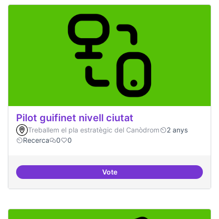
Pilot guifinet nivell ciutat
Treballem el pla estratègic del Canòdrom
2 anys
Recerca
0
0
Vote
Pilot guifinet nivell ciutat