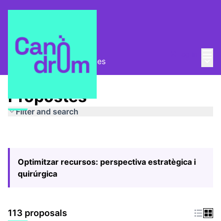
Mai
Log in
Main
Pla Estratègic
/
Propostes
Propostes
Filter and search
Optimitzar recursos: perspectiva estratègica i
quirúrgica
113 proposals