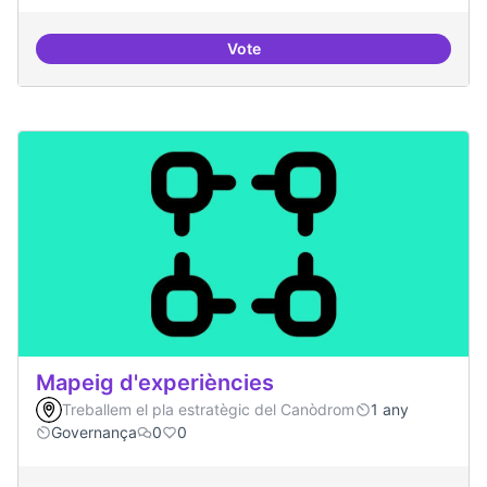
Vote
Tallers de col·laboració intergene
Mapeig d'experiències
Treballem el pla estratègic del Canòdrom
1 any
Governança
0
0