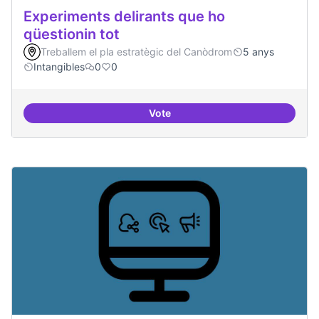
Experiments delirants que ho
qüestionin tot
Treballem el pla estratègic del Canòdrom
5 anys
Intangibles
0
0
Vote
Experiments delirants que ho qüe