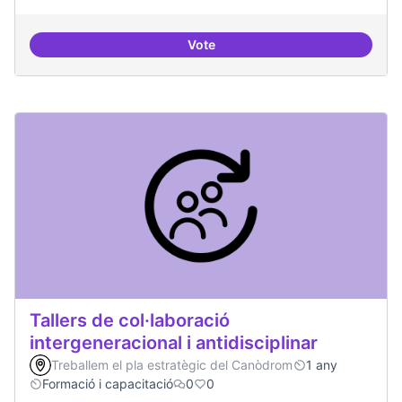
Vote
Recerca i re-avaluació
Tallers de col·laboració
intergeneracional i antidisciplinar
Treballem el pla estratègic del Canòdrom
1 any
Formació i capacitació
0
0