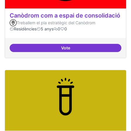
Canòdrom com a espai de consolidació
Treballem el pla estratègic del Canòdrom
Residències
5 anys
0
0
Vote
Canòdrom com a espai de consol