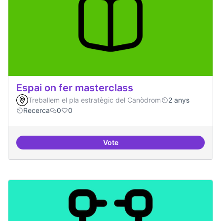
Espai on fer masterclass
Treballem el pla estratègic del Canòdrom
2 anys
Recerca
0
0
Vote
Espai on fer masterclass