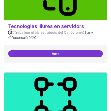
Tecnologies lliures en servidors
Treballem el pla estratègic del Canòdrom
1 any
Recerca
0
0
Vote
Tecnologies lliures en servidors