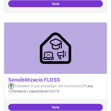
Vote
Mapeig d'experiències
Sensibilització FLOSS
Treballem el pla estratègic del Canòdrom
1 any
Formació i capacitació
0
0
Vote
Sensibilització FLOSS