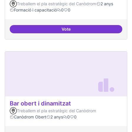
Treballem el pla estratègic del Canòdrom
2 anys
Formació i capacitació
0
0
Vote
Definició del currículum del pos
Bar obert i dinamitzat
Treballem el pla estratègic del Canòdrom
Canòdrom Obert
2 anys
0
0