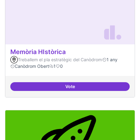
Memòria HIstòrica
Treballem el pla estratègic del Canòdrom
1 any
Canòdrom Obert
1
0
Vote
Memòria HIstòrica