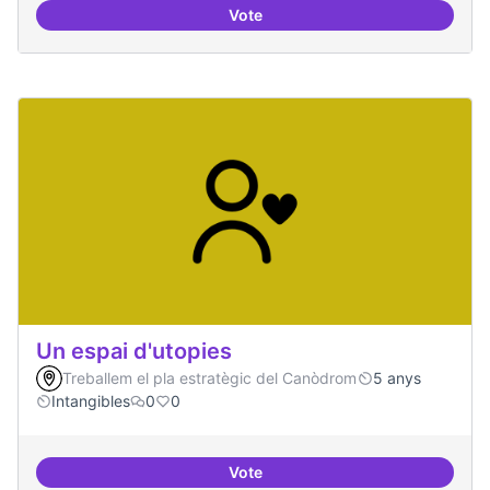
Vote
Bar obert i dinamitzat
Un espai d'utopies
Treballem el pla estratègic del Canòdrom
5 anys
Intangibles
0
0
Vote
Un espai d'utopies