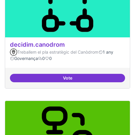
decidim.canodrom
Treballem el pla estratègic del Canòdrom
1 any
Governança
0
0
Vote
decidim.canodrom