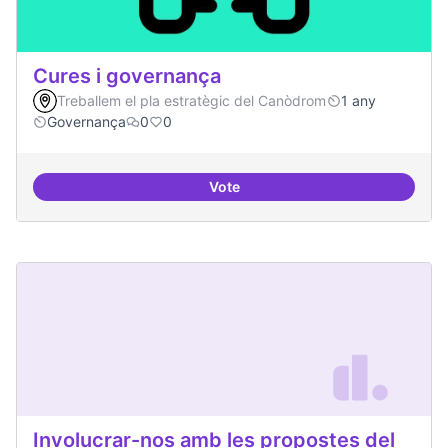
Cures i governança
Treballem el pla estratègic del Canòdrom
1 any
Governança
0
0
Vote
Cures i governança
Involucrar-nos amb les propostes del