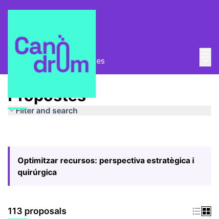
Mai
Log in
Main
Pla Estratègic
/
Propostes
Propostes
Filter and search
Optimitzar recursos: perspectiva estratègica i
quirúrgica
113 proposals