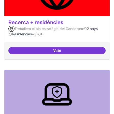
Recerca + residències
Treballem el pla estratègic del Canòdrom
2 anys
Residències
0
0
Vote
Recerca + residències