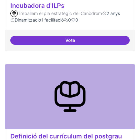
Incubadora d'ILPs
Treballem el pla estratègic del Canòdrom
2 anys
Dinamització i facilitació
0
0
Vote
Incubadora d'ILPs
Definició del currículum del postgrau