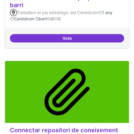
barri
Treballem el pla estratègic del Canòdrom
1 any
Canòdrom Obert
0
0
Vote
Involucrar-nos amb les propostes
Connectar repositori de coneixement