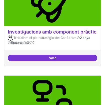
Investigacions amb component pràctic
Treballem el pla estratègic del Canòdrom
2 anys
Recerca
0
0
Vote
Investigacions amb component p