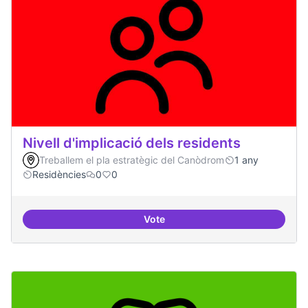
Nivell d'implicació dels residents
Treballem el pla estratègic del Canòdrom
1 any
Residències
0
0
Vote
Nivell d'implicació dels residents