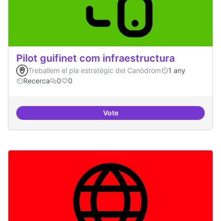
Pilot guifinet com infraestructura
Treballem el pla estratègic del Canòdrom
1 any
Recerca
0
0
Vote
Pilot guifinet com infraestructur