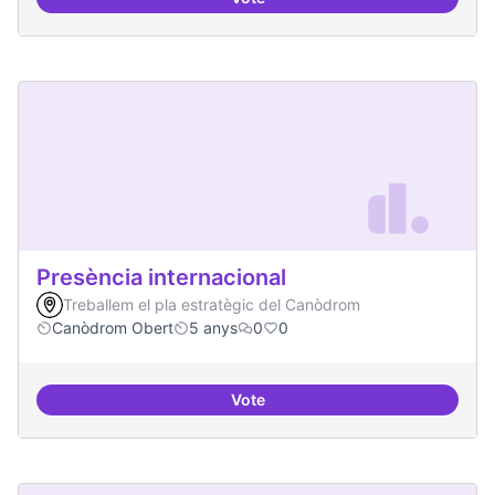
Formació FLOSS a Casals de Barr
Presència internacional
Treballem el pla estratègic del Canòdrom
Canòdrom Obert
5 anys
0
0
Vote
Presència internacional