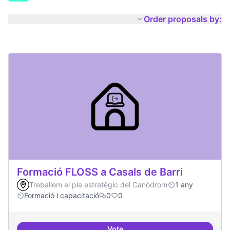
Order proposals by:
Formació FLOSS a Casals de Barri
Treballem el pla estratègic del Canòdrom
1 any
Formació i capacitació
0
0
Vote