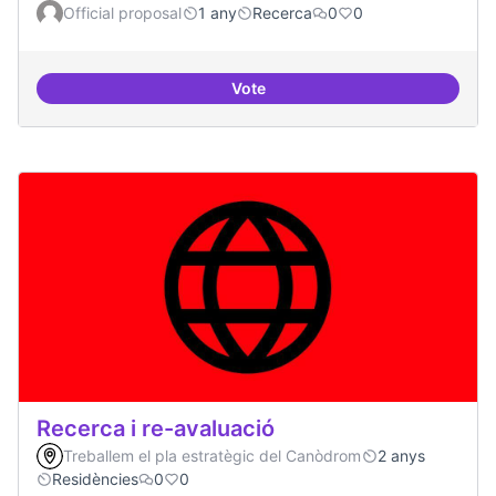
Official proposal
1 any
Recerca
0
0
Vote
Connectar repositori de coneix
Recerca i re-avaluació
Treballem el pla estratègic del Canòdrom
2 anys
Residències
0
0