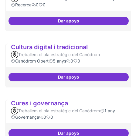
Recerca
0
0
Dar apoyo
Contactes amb centres de recer
Cultura digital i tradicional
Treballem el pla estratègic del Canòdrom
Canòdrom Obert
5 anys
0
0
Dar apoyo
Cultura digital i tradicional
Cures i governança
Treballem el pla estratègic del Canòdrom
1 any
Governança
0
0
Dar apoyo
Cures i governança