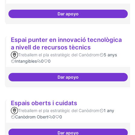
Dar apoyo
Espai on la gent expressi i donar
Espai punter en innovació tecnològica
a nivell de recursos tècnics
Treballem el pla estratègic del Canòdrom
5 anys
Intangibles
0
0
Dar apoyo
Espai punter en innovació tecnol
Espais oberts i cuidats
Treballem el pla estratègic del Canòdrom
1 any
Canòdrom Obert
0
0
Dar apoyo