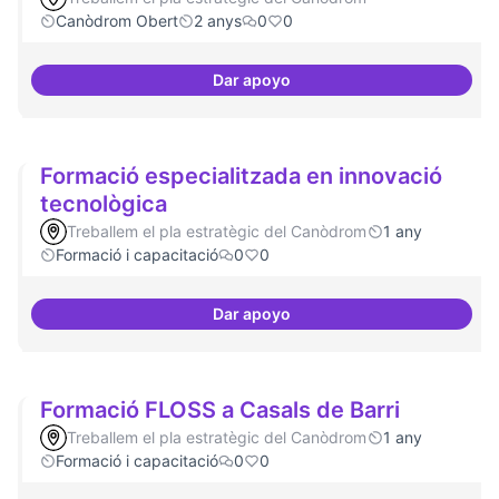
Canòdrom Obert
2 anys
0
0
Dar apoyo
Festivals anuals de referència
Formació especialitzada en innovació
tecnològica
Treballem el pla estratègic del Canòdrom
1 any
Formació i capacitació
0
0
Dar apoyo
Formació especialitzada en inno
Formació FLOSS a Casals de Barri
Treballem el pla estratègic del Canòdrom
1 any
Formació i capacitació
0
0