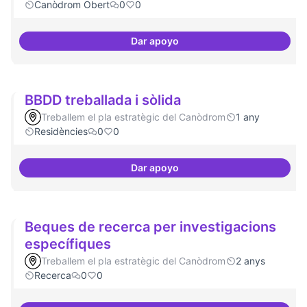
Canòdrom Obert
0
0
Dar apoyo
Bar obert, que sigui punt de tro
BBDD treballada i sòlida
Treballem el pla estratègic del Canòdrom
1 any
Residències
0
0
Dar apoyo
BBDD treballada i sòlida
Beques de recerca per investigacions
específiques
Treballem el pla estratègic del Canòdrom
2 anys
Recerca
0
0