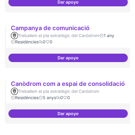
Dar apoyo
Beques de recerca per investiga
Campanya de comunicació
Treballem el pla estratègic del Canòdrom
1 any
Residències
0
0
Dar apoyo
Campanya de comunicació
Canòdrom com a espai de consolidació
Treballem el pla estratègic del Canòdrom
Residències
5 anys
0
0
Dar apoyo
Canòdrom com a espai de conso