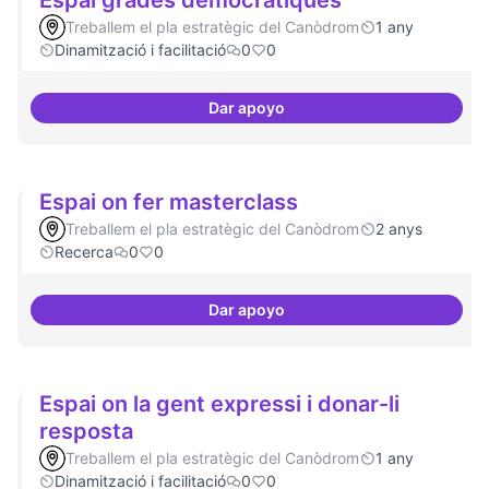
Espai grades democràtiques
Treballem el pla estratègic del Canòdrom
1 any
Dinamització i facilitació
0
0
Dar apoyo
Espai grades democràtiques
Espai on fer masterclass
Treballem el pla estratègic del Canòdrom
2 anys
Recerca
0
0
Dar apoyo
Espai on fer masterclass
Espai on la gent expressi i donar-li
resposta
Treballem el pla estratègic del Canòdrom
1 any
Dinamització i facilitació
0
0