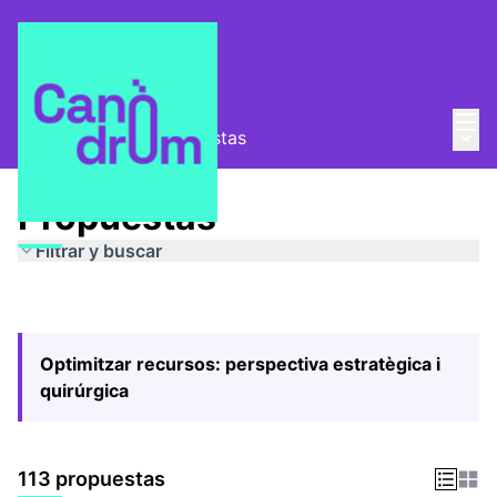
Menú
Entra
Menú 
Pla Estratègic
/
Propuestas
Propuestas
Filtrar y buscar
Optimitzar recursos: perspectiva estratègica i
quirúrgica
113 propuestas