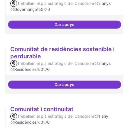
Treballem el pla estratègic del Canòdrom
2 anys
Governança
0
0
Dar apoyo
Comité Asesor Internacional
Comunitat de residències sostenible i
perdurable
Treballem el pla estratègic del Canòdrom
2 anys
Residències
0
0
Dar apoyo
Comunitat de 
Comunitat i continuitat
Treballem el pla estratègic del Canòdrom
1 any
Residències
0
0