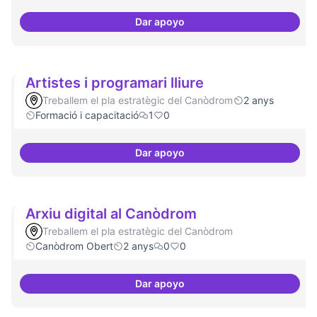
Dar apoyo
Àrees de formació definides i at
Artistes i programari lliure
Treballem el pla estratègic del Canòdrom
2 anys
Formació i capacitació
1
0
Dar apoyo
Artistes i programari lliure
Arxiu digital al Canòdrom
Treballem el pla estratègic del Canòdrom
Canòdrom Obert
2 anys
0
0
Dar apoyo
Arxiu digital al Canòdrom