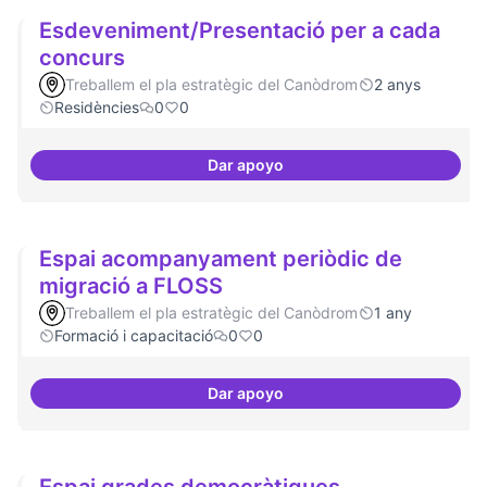
Esdeveniment/Presentació per a cada
concurs
Treballem el pla estratègic del Canòdrom
2 anys
Residències
0
0
Dar apoyo
Esdeveniment/Presentació per a
Espai acompanyament periòdic de
migració a FLOSS
Treballem el pla estratègic del Canòdrom
1 any
Formació i capacitació
0
0
Dar apoyo
Espai acompanyament periòdic 