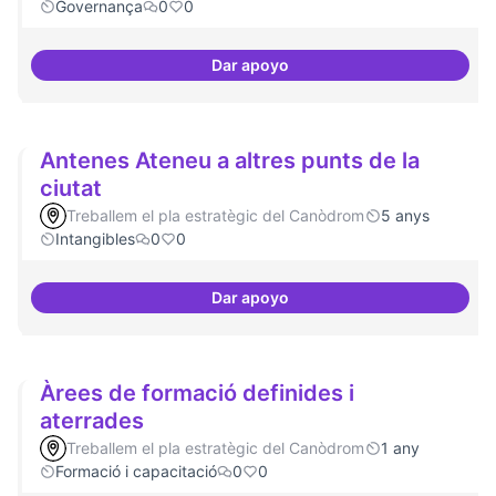
Governança
0
0
Dar apoyo
Actividades vinculadas a la gov
Antenes Ateneu a altres punts de la
ciutat
Treballem el pla estratègic del Canòdrom
5 anys
Intangibles
0
0
Dar apoyo
Antenes Ateneu a altres punts de 
Àrees de formació definides i
aterrades
Treballem el pla estratègic del Canòdrom
1 any
Formació i capacitació
0
0