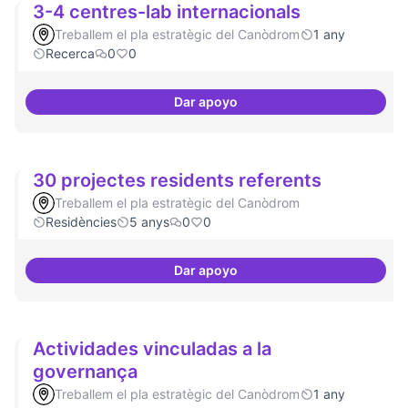
3-4 centres-lab internacionals
Treballem el pla estratègic del Canòdrom
1 any
Recerca
0
0
Dar apoyo
3-4 centres-lab internacionals
30 projectes residents referents
Treballem el pla estratègic del Canòdrom
Residències
5 anys
0
0
Dar apoyo
30 projectes residents referents
Actividades vinculadas a la
governança
Treballem el pla estratègic del Canòdrom
1 any