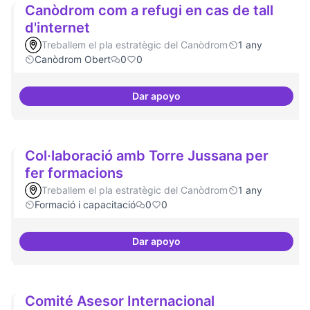
Canòdrom com a refugi en cas de tall
d'internet
Treballem el pla estratègic del Canòdrom
1 any
Canòdrom Obert
0
0
Dar apoyo
Canòdrom com a refugi en cas de 
Col·laboració amb Torre Jussana per
fer formacions
Treballem el pla estratègic del Canòdrom
1 any
Formació i capacitació
0
0
Dar apoyo
Col·laboració amb Torre Jussana
Comité Asesor Internacional