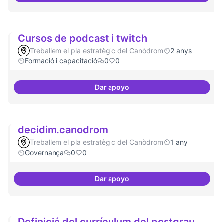
Cursos de podcast i twitch
Treballem el pla estratègic del Canòdrom
2 anys
Formació i capacitació
0
0
Dar apoyo
Cursos de podcast i twitch
decidim.canodrom
Treballem el pla estratègic del Canòdrom
1 any
Governança
0
0
Dar apoyo
decidim.canodrom
Definició del currículum del postgrau