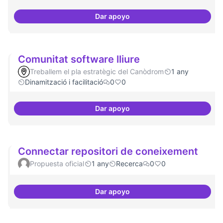
Dar apoyo
Comunitat i continuitat
Comunitat software lliure
Treballem el pla estratègic del Canòdrom
1 any
Dinamització i facilitació
0
0
Dar apoyo
Comunitat software lliure
Connectar repositori de coneixement
Propuesta oficial
1 any
Recerca
0
0
Dar apoyo
Connectar repositori de coneix