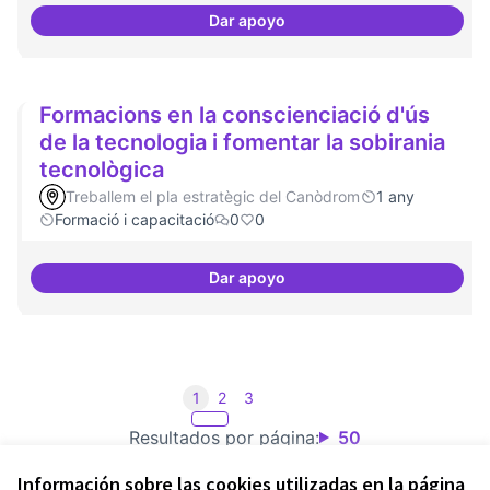
Dar apoyo
Formació FLOSS a Casals de Barr
Formacions en la conscienciació d'ús
de la tecnologia i fomentar la sobirania
tecnològica
Treballem el pla estratègic del Canòdrom
1 any
Formació i capacitació
0
0
Dar apoyo
Formacions en la conscienciació 
1
2
3
Resultados por página:
50
Información sobre las cookies utilizadas en la página