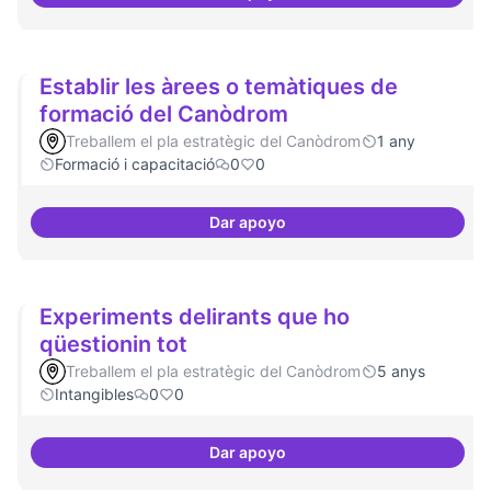
Espais oberts i cuidats
Establir les àrees o temàtiques de
formació del Canòdrom
Treballem el pla estratègic del Canòdrom
1 any
Formació i capacitació
0
0
Dar apoyo
Establir les àrees o temàtiques
Experiments delirants que ho
qüestionin tot
Treballem el pla estratègic del Canòdrom
5 anys
Intangibles
0
0
Dar apoyo
Experiments delirants que ho qüe