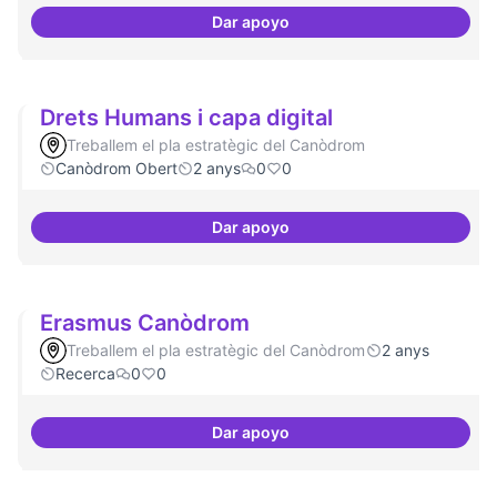
Dar apoyo
Dinamització de la participació
Drets Humans i capa digital
Treballem el pla estratègic del Canòdrom
Canòdrom Obert
2 anys
0
0
Dar apoyo
Drets Humans i capa digital
Erasmus Canòdrom
Treballem el pla estratègic del Canòdrom
2 anys
Recerca
0
0
Dar apoyo
Erasmus Canòdrom