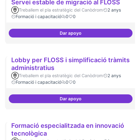
Servei estable de migració al FLOSS
Treballem el pla estratègic del Canòdrom
2 anys
Formació i capacitació
0
0
Dar apoyo
Servei estable de migració al FL
Lobby per FLOSS i simplificació tràmits
administratius
Treballem el pla estratègic del Canòdrom
2 anys
Formació i capacitació
0
0
Dar apoyo
Lobby per FLOSS i simplificació 
Formació especialitzada en innovació
tecnològica