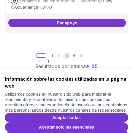
Treballem el pla estratègic del Canòdrom
1 any
Governança
0
0
Dar apoyo
decidim.canodrom
1
2
3
4
5
Resultados por página:
25
Información sobre las cookies utilizadas en la página
web
Utilizamos cookies en nuestro sitio web para mejorar el
Términos y condiciones de uso
rendimiento y el contenido del mismo. Las cookies nos
Configuración de cookies
permiten ofrecer una experiencia de usuario y unos contenidos
Comunitat Canòdrom en Facebook
(Link extern)
Comunitat Canòdrom en Instagram
(Link extern)
Comunitat Canòdrom en YouTube
(Link extern)
Castellano
más personalizados desde nuestros canales de redes sociales.
Triar la llengua
Elegir el idioma
Choose language
Aceptar todas
Aceptar solo las esenciales