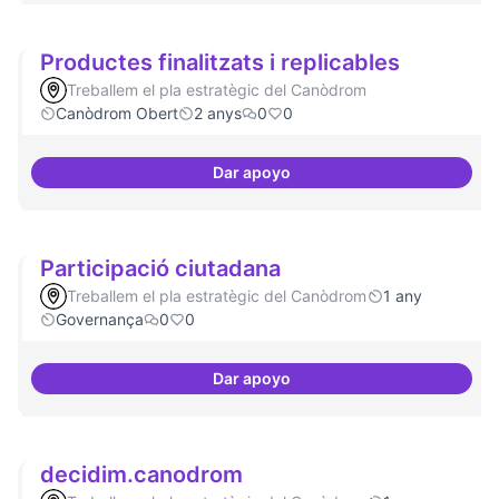
Productes finalitzats i replicables
Treballem el pla estratègic del Canòdrom
Canòdrom Obert
2 anys
0
0
Dar apoyo
Productes finalitzats i replicable
Participació ciutadana
Treballem el pla estratègic del Canòdrom
1 any
Governança
0
0
Dar apoyo
Participació ciutadana
decidim.canodrom