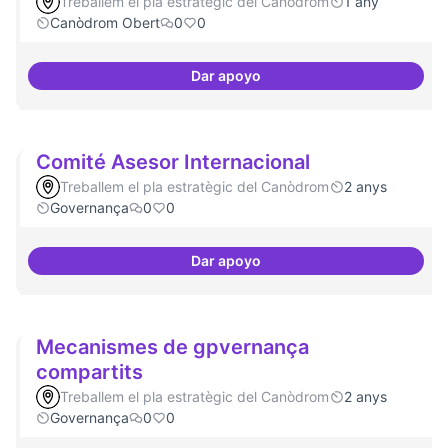
Treballem el pla estratègic del Canòdrom
1 any
Canòdrom Obert
0
0
Dar apoyo
Canòdrom com a refugi en cas de 
Comité Asesor Internacional
Treballem el pla estratègic del Canòdrom
2 anys
Governança
0
0
Dar apoyo
Comité Asesor Internacional
Mecanismes de gpvernança
compartits
Treballem el pla estratègic del Canòdrom
2 anys
Governança
0
0