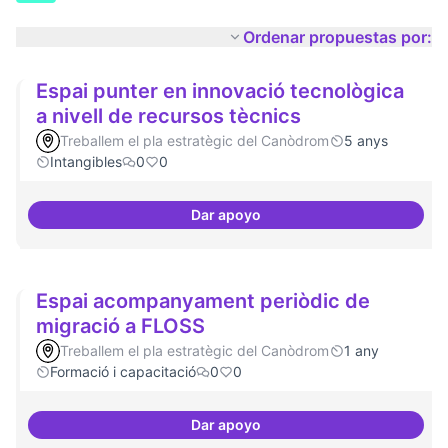
Ordenar propuestas por:
Espai punter en innovació tecnològica
a nivell de recursos tècnics
Treballem el pla estratègic del Canòdrom
5 anys
Intangibles
0
0
Dar apoyo
Espai punter en innovació tecnol
Espai acompanyament periòdic de
migració a FLOSS
Treballem el pla estratègic del Canòdrom
1 any
Formació i capacitació
0
0
Dar apoyo
Espai acompanyament periòdic 