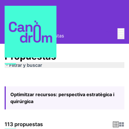
Menú
Entra
Menú 
Pla Estratègic
/
Propuestas
Propuestas
Filtrar y buscar
Optimitzar recursos: perspectiva estratègica i
quirúrgica
113 propuestas