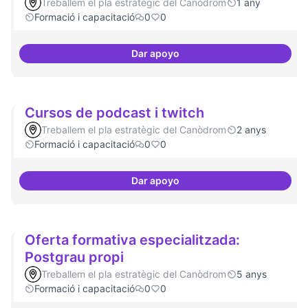
Treballem el pla estratègic del Canòdrom
1 any
Formació i capacitació
0
0
Dar apoyo
Formació especialitzada en inno
Cursos de podcast i twitch
Treballem el pla estratègic del Canòdrom
2 anys
Formació i capacitació
0
0
Dar apoyo
Cursos de podcast i twitch
Oferta formativa especialitzada:
Postgrau propi
Treballem el pla estratègic del Canòdrom
5 anys
Formació i capacitació
0
0