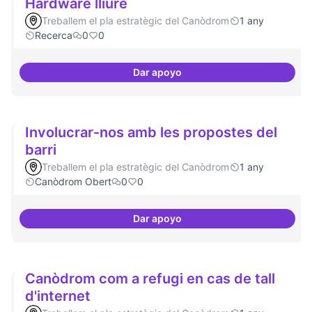
Hardware lliure
Treballem el pla estratègic del Canòdrom
1 any
Recerca
0
0
Dar apoyo
Hardware lliure
Involucrar-nos amb les propostes del
barri
Treballem el pla estratègic del Canòdrom
1 any
Canòdrom Obert
0
0
Dar apoyo
Involucrar-nos amb les proposte
Canòdrom com a refugi en cas de tall
d'internet