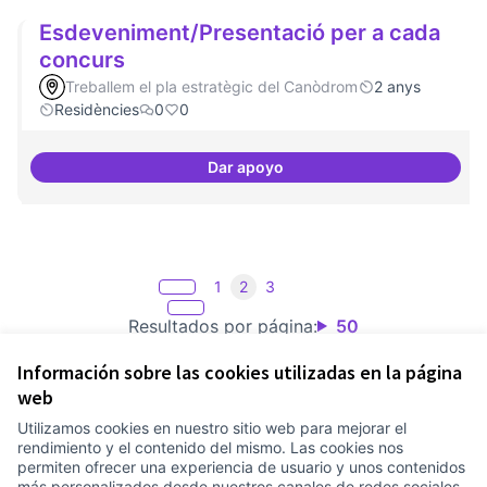
Esdeveniment/Presentació per a cada
concurs
Treballem el pla estratègic del Canòdrom
2 anys
Residències
0
0
Dar apoyo
Esdeveniment/Presentació per a
1
2
3
Resultados por página:
50
Información sobre las cookies utilizadas en la página
web
Utilizamos cookies en nuestro sitio web para mejorar el
Términos y condiciones de uso
rendimiento y el contenido del mismo. Las cookies nos
Configuración de cookies
permiten ofrecer una experiencia de usuario y unos contenidos
Comunitat Canòdrom en Facebook
(Link extern)
Comunitat Canòdrom en Instagram
(Link extern)
Comunitat Canòdrom en YouTube
(Link extern)
Castellano
más personalizados desde nuestros canales de redes sociales.