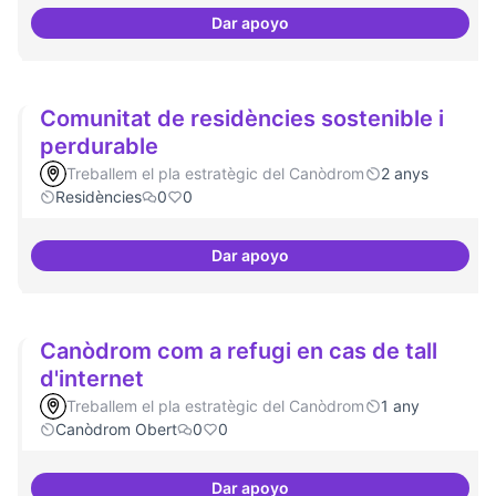
Dar apoyo
3-4 centres-lab internacionals
Comunitat de residències sostenible i
perdurable
Treballem el pla estratègic del Canòdrom
2 anys
Residències
0
0
Dar apoyo
Comunitat de 
Canòdrom com a refugi en cas de tall
d'internet
Treballem el pla estratègic del Canòdrom
1 any
Canòdrom Obert
0
0
Dar apoyo