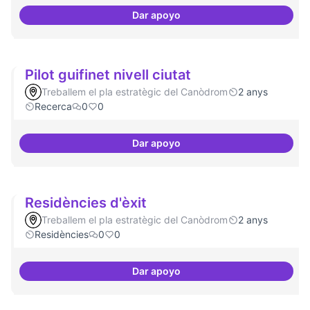
Dar apoyo
Programa cultural a nivell de ciu
Pilot guifinet nivell ciutat
Treballem el pla estratègic del Canòdrom
2 anys
Recerca
0
0
Dar apoyo
Pilot guifinet nivell ciutat
Residències d'èxit
Treballem el pla estratègic del Canòdrom
2 anys
Residències
0
0
Dar apoyo
Residències d'èxit