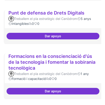
Punt de defensa de Drets Digitals
Treballem el pla estratègic del Canòdrom
5 anys
Intangibles
0
0
Dar apoyo
Punt de defensa de Drets Digital
Formacions en la conscienciació d'ús
de la tecnologia i fomentar la sobirania
tecnològica
Treballem el pla estratègic del Canòdrom
1 any
Formació i capacitació
0
0
Dar apoyo
Formacions en la conscienciació 