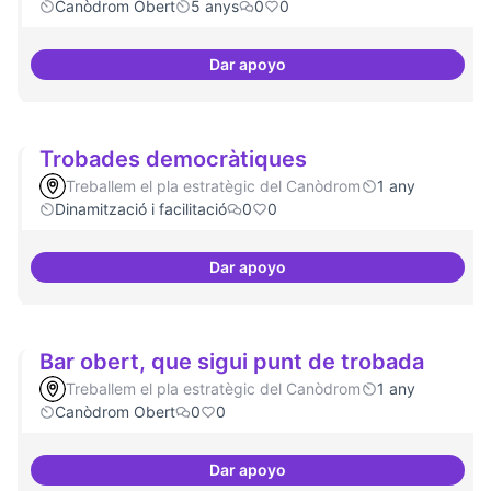
Canòdrom Obert
5 anys
0
0
Dar apoyo
Idees per la millora democràtica
Trobades democràtiques
Treballem el pla estratègic del Canòdrom
1 any
Dinamització i facilitació
0
0
Dar apoyo
Trobades democràtiques
Bar obert, que sigui punt de trobada
Treballem el pla estratègic del Canòdrom
1 any
Canòdrom Obert
0
0
Dar apoyo
Bar obert, que sigui punt de tro