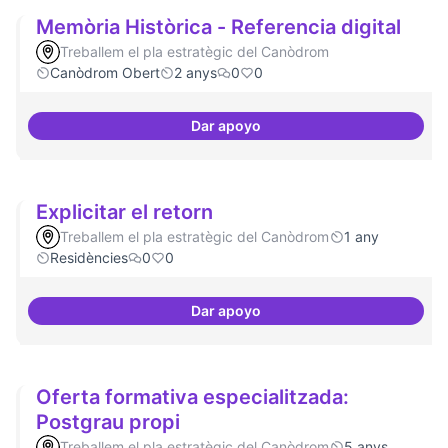
Memòria Històrica - Referencia digital
Treballem el pla estratègic del Canòdrom
Canòdrom Obert
2 anys
0
0
Dar apoyo
Memòria Històrica - Referencia d
Explicitar el retorn
Treballem el pla estratègic del Canòdrom
1 any
Residències
0
0
Dar apoyo
Explicitar el retorn
Oferta formativa especialitzada:
Postgrau propi
Treballem el pla estratègic del Canòdrom
5 anys