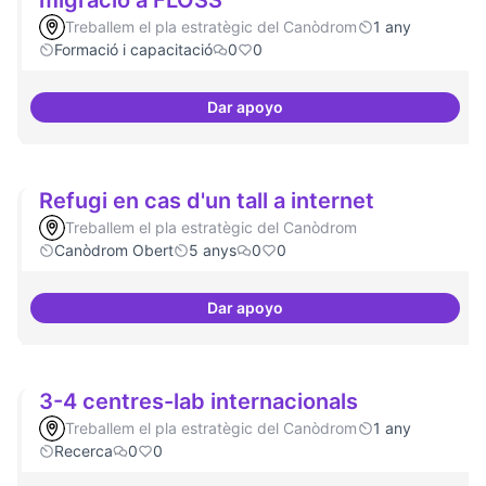
migració a FLOSS
Treballem el pla estratègic del Canòdrom
1 any
Formació i capacitació
0
0
Dar apoyo
Espai acompanyament periòdic 
Refugi en cas d'un tall a internet
Treballem el pla estratègic del Canòdrom
Canòdrom Obert
5 anys
0
0
Dar apoyo
Refugi en cas d'un tall a internet
3-4 centres-lab internacionals
Treballem el pla estratègic del Canòdrom
1 any
Recerca
0
0