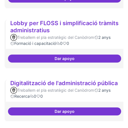
Espai grades democràtiques
Lobby per FLOSS i simplificació tràmits
administratius
Treballem el pla estratègic del Canòdrom
2 anys
Formació i capacitació
0
0
Dar apoyo
Lobby per FLOSS i simplificació 
Digitalització de l'administració pública
Treballem el pla estratègic del Canòdrom
2 anys
Recerca
0
0
Dar apoyo
Digitalització de l'administració 