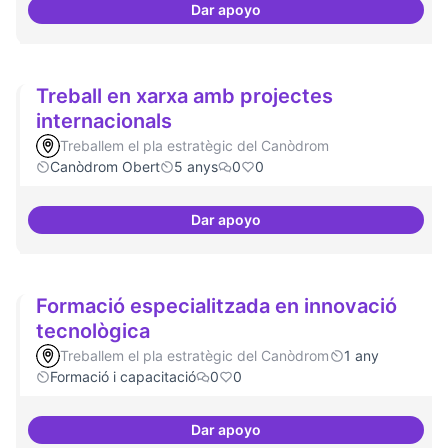
Dar apoyo
Comité Asesor Internacional
Treball en xarxa amb projectes
internacionals
Treballem el pla estratègic del Canòdrom
Canòdrom Obert
5 anys
0
0
Dar apoyo
Treball en xarxa amb projectes i
Formació especialitzada en innovació
tecnològica
Treballem el pla estratègic del Canòdrom
1 any
Formació i capacitació
0
0
Dar apoyo
Formació especialitzada en inno