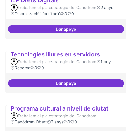
ILP Drets Digitals
Treballem el pla estratègic del Canòdrom
2 anys
Dinamització i facilitació
0
0
Dar apoyo
ILP Drets Digitals
Tecnologies lliures en servidors
Treballem el pla estratègic del Canòdrom
1 any
Recerca
0
0
Dar apoyo
Tecnologies lliures en servidors
Programa cultural a nivell de ciutat
Treballem el pla estratègic del Canòdrom
Canòdrom Obert
2 anys
0
0