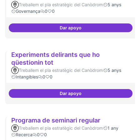
Treballem el pla estratègic del Canòdrom
5 anys
Governança
0
0
Dar apoyo
Consolidació d'eixos clau
Experiments delirants que ho
qüestionin tot
Treballem el pla estratègic del Canòdrom
5 anys
Intangibles
0
0
Dar apoyo
Experiments delirants que ho qüe
Programa de seminari regular
Treballem el pla estratègic del Canòdrom
1 any
Recerca
0
0