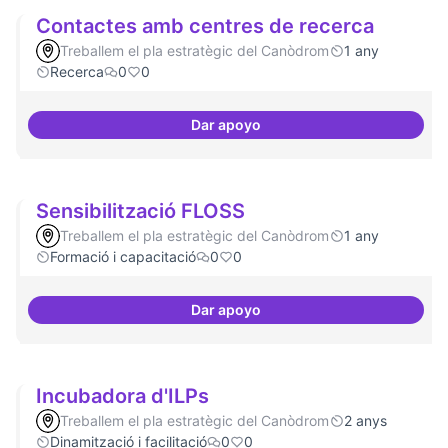
Contactes amb centres de recerca
Treballem el pla estratègic del Canòdrom
1 any
Recerca
0
0
Dar apoyo
Contactes amb centres de recer
Sensibilització FLOSS
Treballem el pla estratègic del Canòdrom
1 any
Formació i capacitació
0
0
Dar apoyo
Sensibilització FLOSS
Incubadora d'ILPs
Treballem el pla estratègic del Canòdrom
2 anys
Dinamització i facilitació
0
0