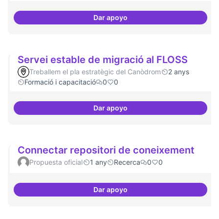
Dar apoyo
Programa de seminari regular
Servei estable de migració al FLOSS
Treballem el pla estratègic del Canòdrom
2 anys
Formació i capacitació
0
0
Dar apoyo
Servei estable de migració al FL
Connectar repositori de coneixement
Propuesta oficial
1 any
Recerca
0
0
Dar apoyo
Connectar repositori de coneix