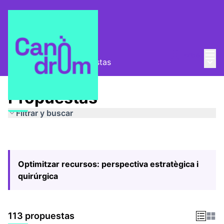
Menú
Entra
Menú 
Pla Estratègic
/
Propuestas
Propuestas
Filtrar y buscar
Optimitzar recursos: perspectiva estratègica i
quirúrgica
113 propuestas