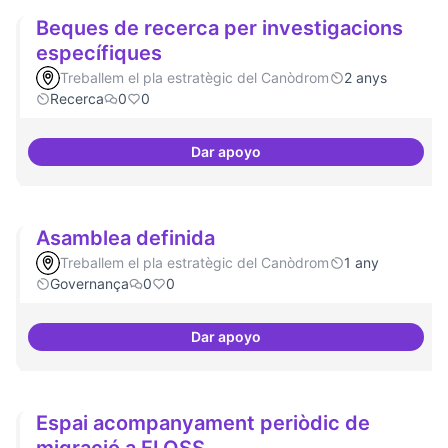
Beques de recerca per investigacions
específiques
Treballem el pla estratègic del Canòdrom
2 anys
Recerca
0
0
Dar apoyo
Beques de recerca per investiga
Asamblea definida
Treballem el pla estratègic del Canòdrom
1 any
Governança
0
0
Dar apoyo
Asamblea definida
Espai acompanyament periòdic de