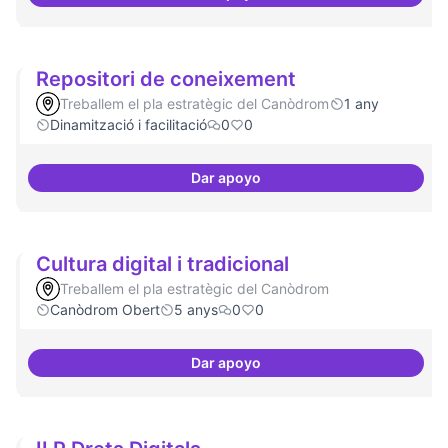
Canòdrom com a refugi en cas de 
Repositori de coneixement
Treballem el pla estratègic del Canòdrom
1 any
Dinamització i facilitació
0
0
Dar apoyo
Repositori de coneixement
Cultura digital i tradicional
Treballem el pla estratègic del Canòdrom
Canòdrom Obert
5 anys
0
0
Dar apoyo
Cultura digital i tradicional