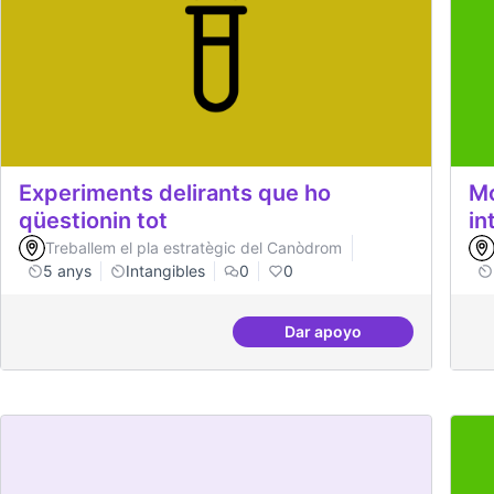
Experiments delirants que ho
Mo
qüestionin tot
in
Treballem el pla estratègic del Canòdrom
5 anys
Intangibles
0
0
Dar apoyo
Experiments delirants 