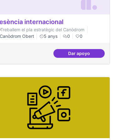
esència internacional
Treballem el pla estratègic del Canòdrom
Canòdrom Obert
5 anys
0
0
Dar apoyo
Presència internacional