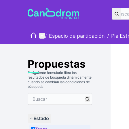
Inicio
Menú principal
/
Espacio de partipación
/
Pla Est
Propuestas
El siguiente formulario filtra los
resultados de búsqueda dinámicamente
cuando se cambian las condiciones de
búsqueda.
Estado
Todos