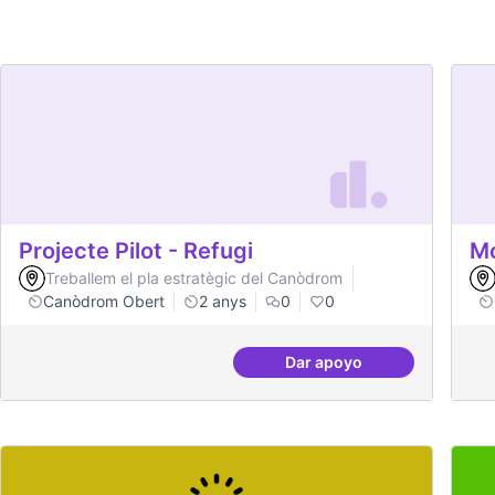
Projecte Pilot - Refugi
Mo
Treballem el pla estratègic del Canòdrom
Canòdrom Obert
2 anys
0
0
Dar apoyo
Projecte Pilot - Refugi