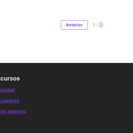
Anterior
1
2
cursos
tividad
cuentros
tos abiertos