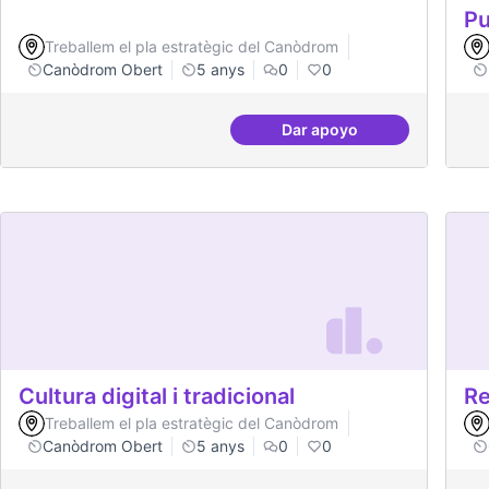
Pu
Treballem el pla estratègic del Canòdrom
Canòdrom Obert
5 anys
0
0
Dar apoyo
Idees per la millora d
Cultura digital i tradicional
Re
Treballem el pla estratègic del Canòdrom
Canòdrom Obert
5 anys
0
0