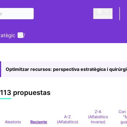
Castellano
Triar la llengua
E
Menú de usuario
ratègic
/
Optimitzar recursos: perspectiva estratègica i quirúrg
113 propuestas
Z-A
Con
A-Z
(Alfabético
"
Aleatorio
Reciente
(Alfabético)
inverso)
gus