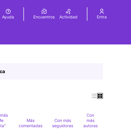
Ayuda
Encuentros
Actividad
Entra
legir el idioma
Choose language
ica
 más
Con
Me
Más
Con más
más
ta"
comentadas
seguidoras
autoras