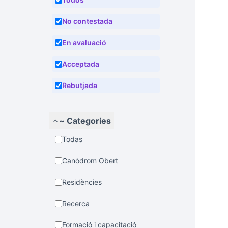
No contestada
En avaluació
Acceptada
Rebutjada
~ Categories
Todas
Canòdrom Obert
Residències
Recerca
Formació i capacitació