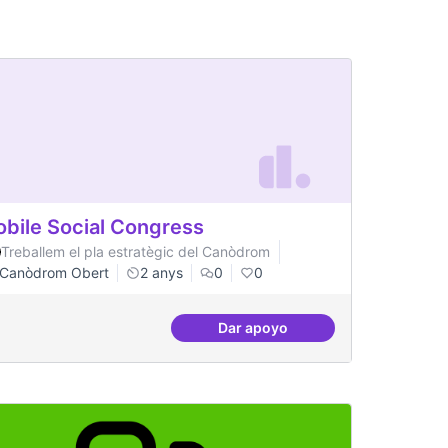
bile Social Congress
Treballem el pla estratègic del Canòdrom
Canòdrom Obert
2 anys
0
0
Dar apoyo
Mobile Social Congress