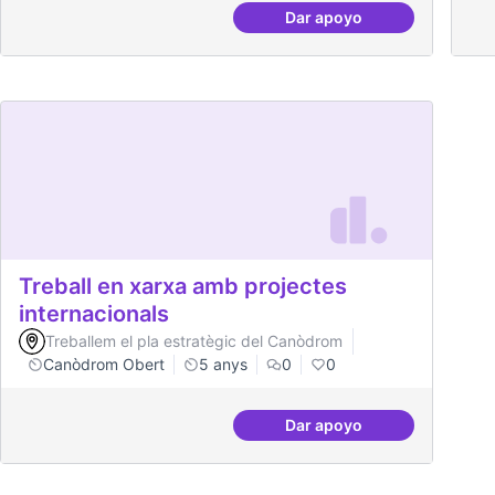
Dar apoyo
Cultura digital i tradici
Treball en xarxa amb projectes
internacionals
Treballem el pla estratègic del Canòdrom
Canòdrom Obert
5 anys
0
0
Dar apoyo
Treball en xarxa amb p