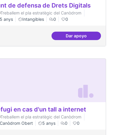
nt de defensa de Drets Digitals
Treballem el pla estratègic del Canòdrom
5 anys
Intangibles
0
0
Dar apoyo
emocràtica
Punt de defensa de Drets Dig
fugi en cas d'un tall a internet
Treballem el pla estratègic del Canòdrom
Canòdrom Obert
5 anys
0
0