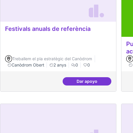
Festivals anuals de referència
Pu
a
Treballem el pla estratègic del Canòdrom
Canòdrom Obert
2 anys
0
0
Dar apoyo
Festivals anuals de ref