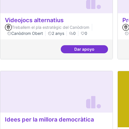
Videojocs alternatius
Pr
Treballem el pla estratègic del Canòdrom
Canòdrom Obert
2 anys
0
0
Dar apoyo
Videojocs alternatius
Idees per la millora democràtica