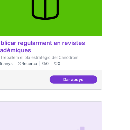
blicar regularment en revistes
cadèmiques
Treballem el pla estratègic del Canòdrom
5 anys
Recerca
0
0
Dar apoyo
erència
Publicar regularment en rev