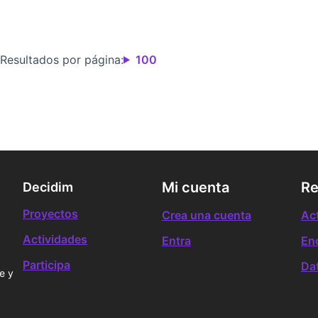
Resultados por página:
100
Mi cuenta
Re
Decidim
Proyectos
Crea una cuenta
Ac
Actividades
Entra
En
Participa
Da
e y