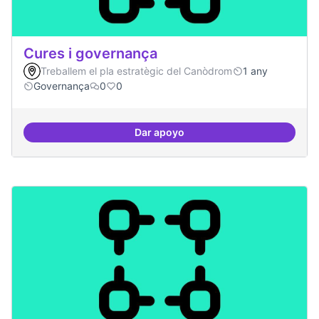
Cures i governança
Treballem el pla estratègic del Canòdrom
1 any
Governança
0
0
Dar apoyo
Cures i governança