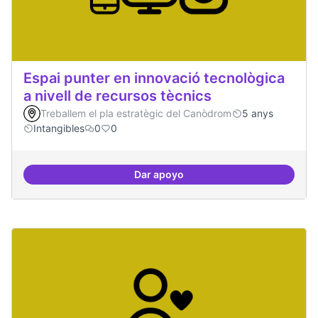
Espai punter en innovació tecnològica
a nivell de recursos tècnics
Treballem el pla estratègic del Canòdrom
5 anys
Intangibles
0
0
Dar apoyo
Espai punter en innovació tecnolò