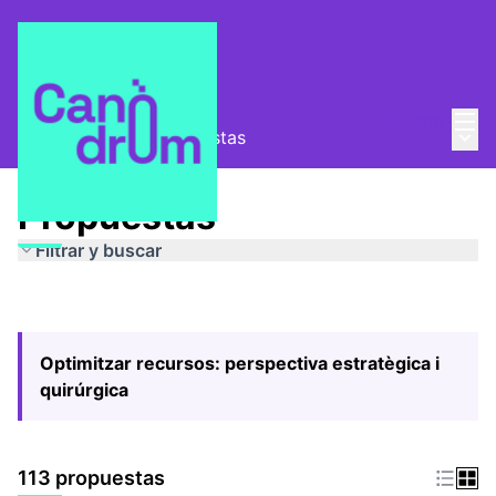
Menú
Entra
Menú 
Pla Estratègic
/
Propuestas
Propuestas
Filtrar y buscar
Optimitzar recursos: perspectiva estratègica i
quirúrgica
113 propuestas