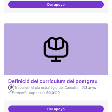
Dar apoyo
Tècniques de seguretat digital per
Definició del currículum del postgrau
Treballem el pla estratègic del Canòdrom
2 anys
Formació i capacitació
0
0
Dar apoyo
Definició del currículum del pos