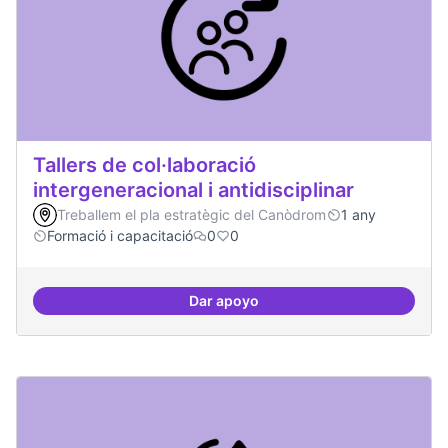
Tallers de col·laboració
intergeneracional i antidisciplinar
Treballem el pla estratègic del Canòdrom
1 any
Formació i capacitació
0
0
Dar apoyo
Tallers de col·laboració intergene