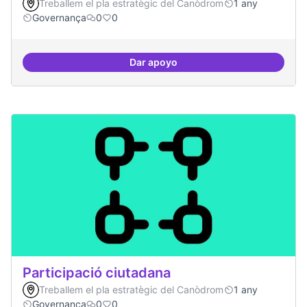
Treballem el pla estratègic del Canòdrom
1 any
Governança
0
0
Dar apoyo
decidim.canodrom
Participació ciutadana
Treballem el pla estratègic del Canòdrom
1 any
Governança
0
0