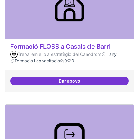
Formació FLOSS a Casals de Barri
Treballem el pla estratègic del Canòdrom
1 any
Formació i capacitació
0
0
Dar apoyo
Formació FLOSS a Casals de Barr