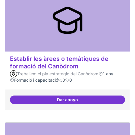
Establir les àrees o temàtiques de
formació del Canòdrom
Treballem el pla estratègic del Canòdrom
1 any
Formació i capacitació
0
0
Dar apoyo
Establir les àrees o temàtiques 