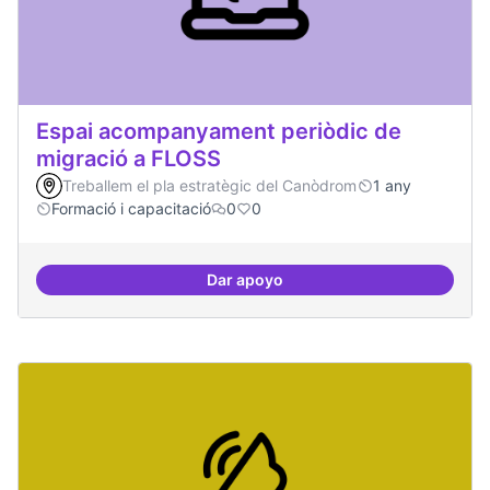
Espai acompanyament periòdic de
migració a FLOSS
Treballem el pla estratègic del Canòdrom
1 any
Formació i capacitació
0
0
Dar apoyo
Espai acompanyament periòdic d