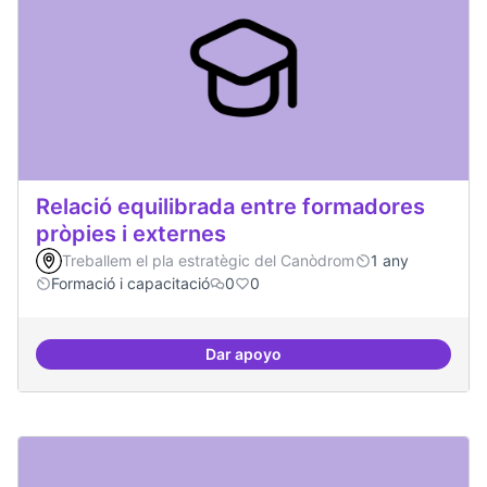
Relació equilibrada entre formadores
pròpies i externes
Treballem el pla estratègic del Canòdrom
1 any
Formació i capacitació
0
0
Dar apoyo
Relació equilibrada entre formad