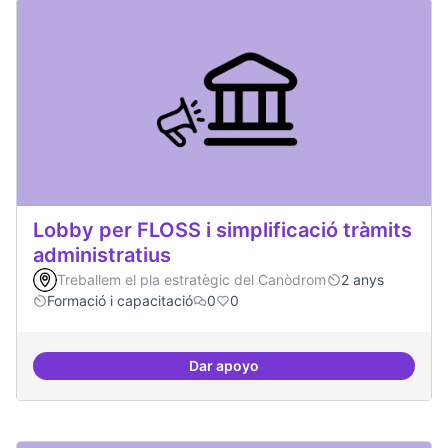
Lobby per FLOSS i simplificació tràmits
administratius
Treballem el pla estratègic del Canòdrom
2 anys
Formació i capacitació
0
0
Dar apoyo
Lobby per FLOSS i simplificació 