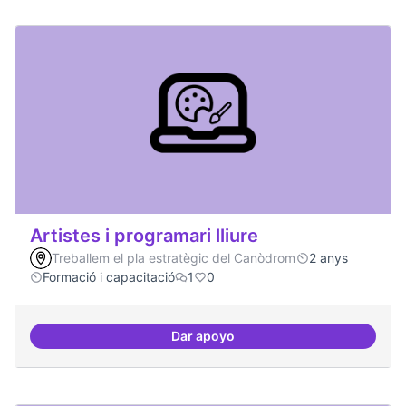
Artistes i programari lliure
Treballem el pla estratègic del Canòdrom
2 anys
Formació i capacitació
1
0
Dar apoyo
Artistes i programari lliure