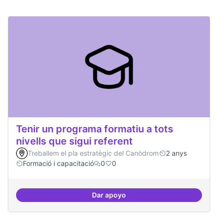
Tenir un programa formatiu a tots
nivells que sigui referent
Treballem el pla estratègic del Canòdrom
2 anys
Formació i capacitació
0
0
Dar apoyo
Tenir un programa formatiu a tots