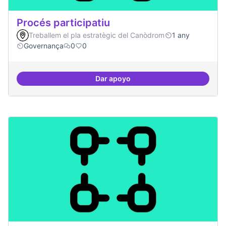
Procés participatiu
Treballem el pla estratègic del Canòdrom
1 any
Governança
0
0
Dar apoyo
Procés participatiu