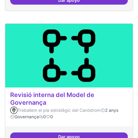
Dar apoyo
Asamblea definida
Revisió interna del Model de
Governança
Treballem el pla estratègic del Canòdrom
2 anys
Governança
0
0
Dar apoyo