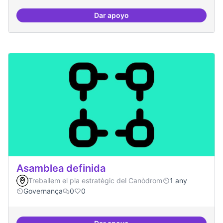
Dar apoyo
Actividades vinculadas a la gov
Asamblea definida
Treballem el pla estratègic del Canòdrom
1 any
Governança
0
0