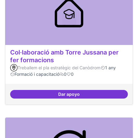
Col·laboració amb Torre Jussana per
fer formacions
Treballem el pla estratègic del Canòdrom
1 any
Formació i capacitació
0
0
Dar apoyo
Col·laboració amb Torre Jussana