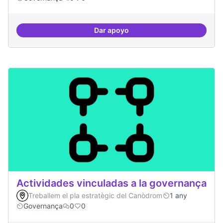
Dar apoyo
Participació ciutadana
Actividades vinculadas a la governança
Treballem el pla estratègic del Canòdrom
1 any
Governança
0
0