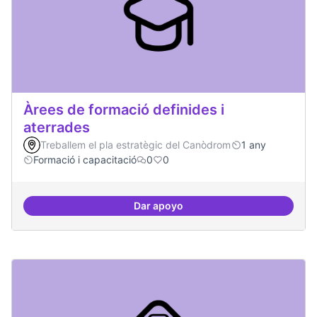
Àrees de formació definides i
aterrades
Treballem el pla estratègic del Canòdrom
1 any
Formació i capacitació
0
0
Dar apoyo
Àrees de formació definides i at