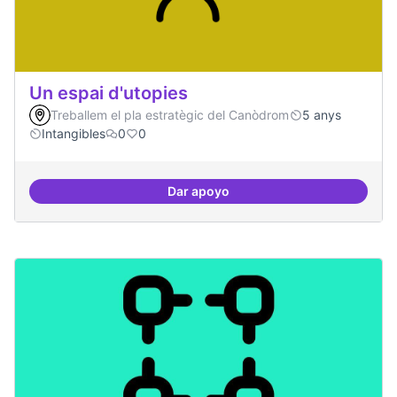
Un espai d'utopies
Treballem el pla estratègic del Canòdrom
5 anys
Intangibles
0
0
Dar apoyo
Un espai d'utopies