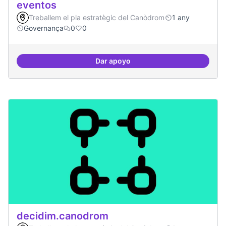
eventos
Treballem el pla estratègic del Canòdrom
1 any
Governança
0
0
Dar apoyo
Grupos de trabajo para impulsar
decidim.canodrom