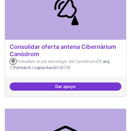
Consolidar oferta antena Cibernàrium
Canòdrom
Treballem el pla estratègic del Canòdrom
1 any
Formació i capacitació
0
0
Dar apoyo
Consolidar oferta antena Ciber