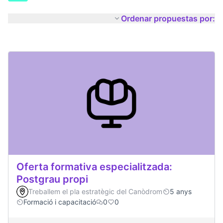
Ordenar propuestas por:
Oferta formativa especialitzada:
Postgrau propi
Treballem el pla estratègic del Canòdrom
5 anys
Formació i capacitació
0
0