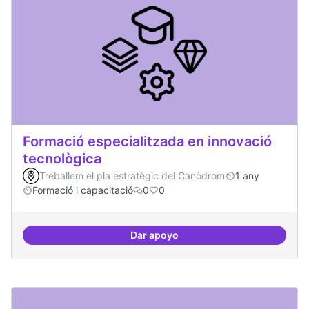
Formació especialitzada en innovació
tecnològica
Treballem el pla estratègic del Canòdrom
1 any
Formació i capacitació
0
0
Dar apoyo
Formació especialitzada en inno