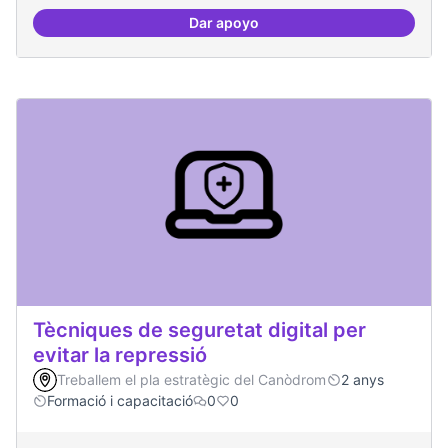
Dar apoyo
Oferta formativa especialitzada:
Tècniques de seguretat digital per
evitar la repressió
Treballem el pla estratègic del Canòdrom
2 anys
Formació i capacitació
0
0