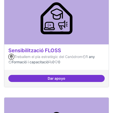
Sensibilització FLOSS
Treballem el pla estratègic del Canòdrom
1 any
Formació i capacitació
0
0
Dar apoyo
Sensibilització FLOSS