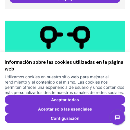
Revisió interna del Model de Go
Información sobre las cookies utilizadas en la página
web
Utilizamos cookies en nuestro sitio web para mejorar el
rendimiento y el contenido del mismo. Las cookies nos
Mecanismes de gpvernança
permiten ofrecer una experiencia de usuario y unos contenidos
más personalizados desde nuestros canales de redes sociales.
compartits
Aceptar todas
Treballem el pla estratègic del Canòdrom
2 anys
Governança
0
0
Aceptar solo las esenciales
Configuración
Dar apoyo
Mecanismes de gpvernança comp