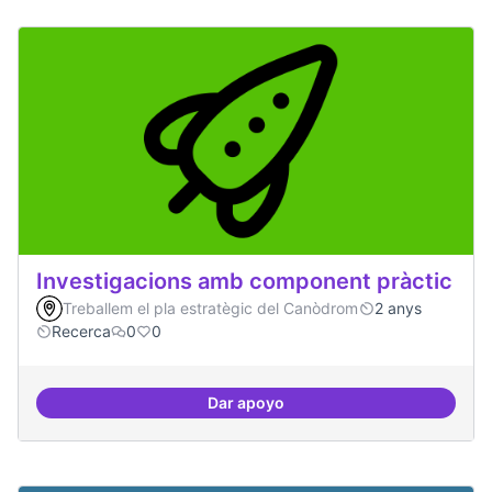
Investigacions amb component pràctic
Treballem el pla estratègic del Canòdrom
2 anys
Recerca
0
0
Dar apoyo
Investigacions amb component p