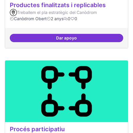
Productes finalitzats i replicables
Treballem el pla estratègic del Canòdrom
Canòdrom Obert
2 anys
0
0
Dar apoyo
Productes finalitzats i replicable
Procés participatiu