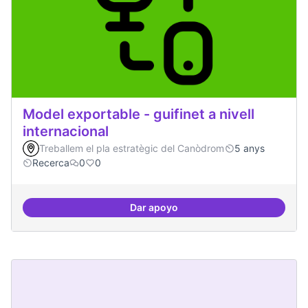
Model exportable - guifinet a nivell
internacional
Treballem el pla estratègic del Canòdrom
5 anys
Recerca
0
0
Dar apoyo
Model exportable - guifinet a nive