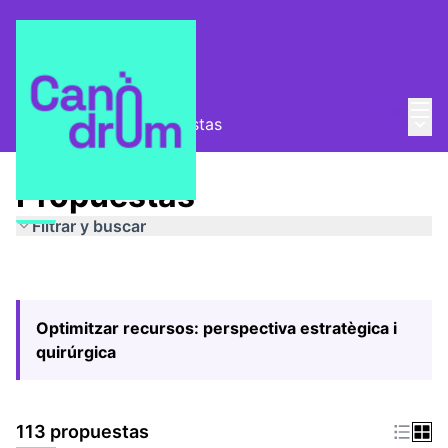
Menú
Entra
Menú 
Pla Estratègic
/
Propuestas
Propuestas
Filtrar y buscar
Optimitzar recursos: perspectiva estratègica i
quirúrgica
113 propuestas