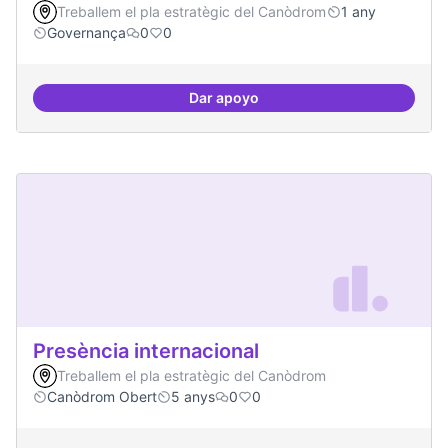
Treballem el pla estratègic del Canòdrom
1 any
Governança
0
0
Dar apoyo
Procés participatiu
Presència internacional
Treballem el pla estratègic del Canòdrom
Canòdrom Obert
5 anys
0
0