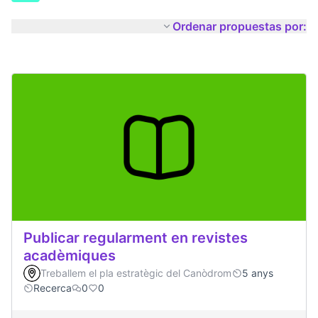
Ordenar propuestas por:
Publicar regularment en revistes
acadèmiques
Treballem el pla estratègic del Canòdrom
5 anys
Recerca
0
0