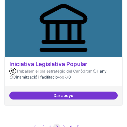
Iniciativa Legislativa Popular
Treballem el pla estratègic del Canòdrom
1 any
Dinamització i facilitació
0
0
Dar apoyo
Iniciativa Legislativa Popular
1
2
3
4
5