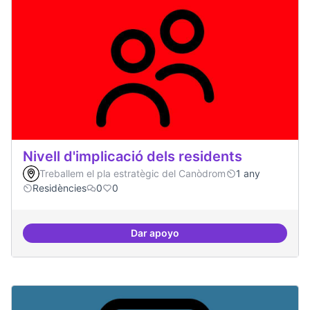
Nivell d'implicació dels residents
Treballem el pla estratègic del Canòdrom
1 any
Residències
0
0
Dar apoyo
Nivell d'implicació dels residents