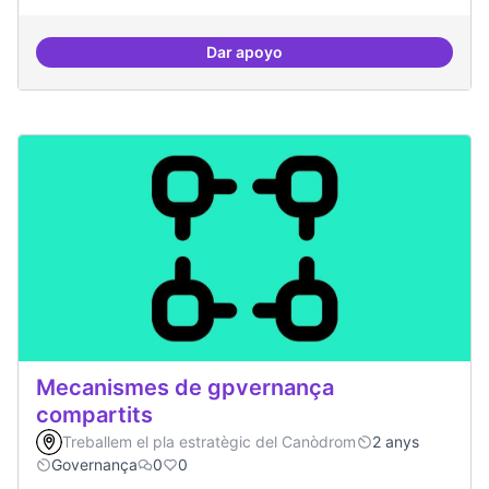
Dar apoyo
Memòria HIstòrica
Mecanismes de gpvernança
compartits
Treballem el pla estratègic del Canòdrom
2 anys
Governança
0
0