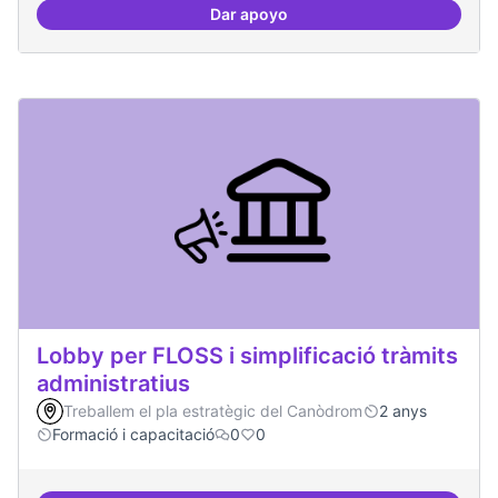
Dar apoyo
Mapeig d'experiències
Lobby per FLOSS i simplificació tràmits
administratius
Treballem el pla estratègic del Canòdrom
2 anys
Formació i capacitació
0
0