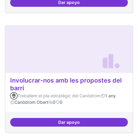
Dar apoyo
Lobby per FLOSS i simplificació 
Involucrar-nos amb les propostes del
barri
Treballem el pla estratègic del Canòdrom
1 any
Canòdrom Obert
0
0
Dar apoyo
Involucrar-nos amb les propostes