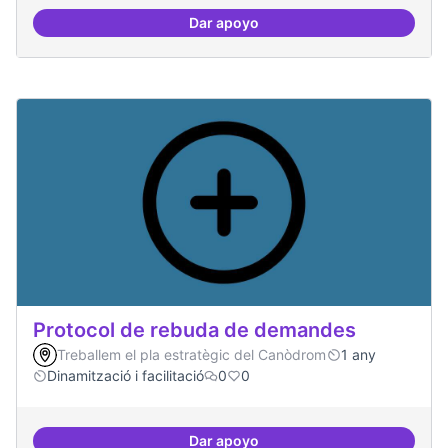
Dar apoyo
Publicar regularment en reviste
Protocol de rebuda de demandes
Treballem el pla estratègic del Canòdrom
1 any
Dinamització i facilitació
0
0
Dar apoyo