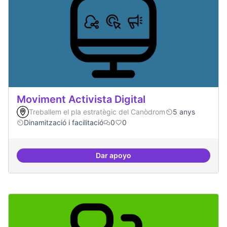
Moviment Activista Digital
Treballem el pla estratègic del Canòdrom
5 anys
Dinamització i facilitació
0
0
Dar apoyo
Moviment Activista Digital