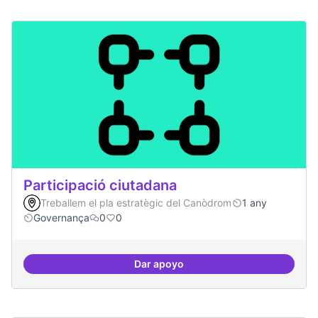
Participació ciutadana
Treballem el pla estratègic del Canòdrom
1 any
Governança
0
0
Dar apoyo
Participació ciutadana