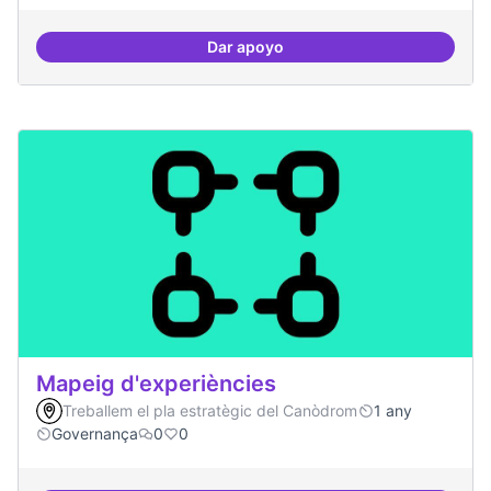
Dar apoyo
Mecanismes de gpvernança comp
Mapeig d'experiències
Treballem el pla estratègic del Canòdrom
1 any
Governança
0
0