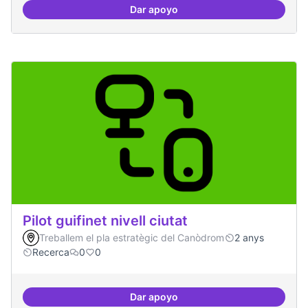
Dar apoyo
Presència internacional
Pilot guifinet nivell ciutat
Treballem el pla estratègic del Canòdrom
2 anys
Recerca
0
0
Dar apoyo
Pilot guifinet nivell ciutat