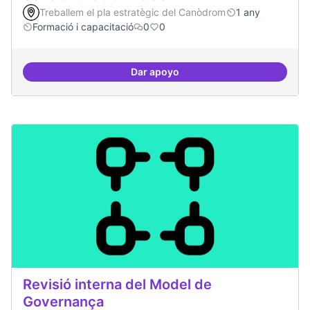
Treballem el pla estratègic del Canòdrom
1 any
Formació i capacitació
0
0
Dar apoyo
Sensibilització FLOSS
Revisió interna del Model de
Governança