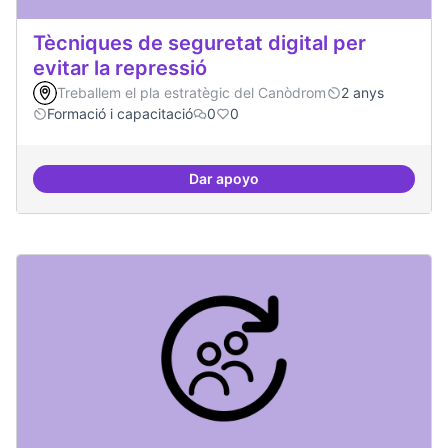
Tècniques de seguretat digital per
evitar la repressió
Treballem el pla estratègic del Canòdrom
2 anys
Formació i capacitació
0
0
Dar apoyo
Tècniques de seguretat digital per