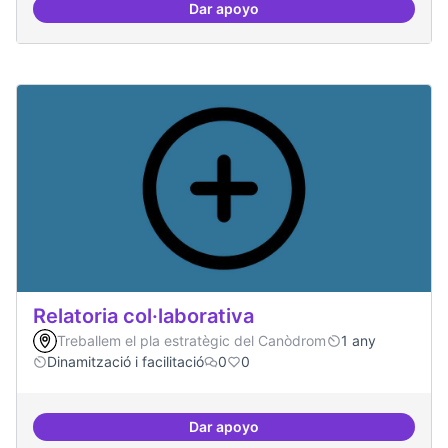
Dar apoyo
Repositori de coneixement
Relatoria col·laborativa
Treballem el pla estratègic del Canòdrom
1 any
Dinamització i facilitació
0
0
Dar apoyo
Relatoria col·laborativa