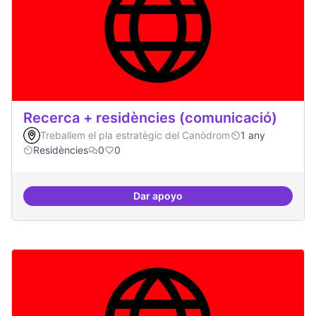
Recerca + residències (comunicació)
Treballem el pla estratègic del Canòdrom
1 any
Residències
0
0
Dar apoyo
Recerca + residències (comunica