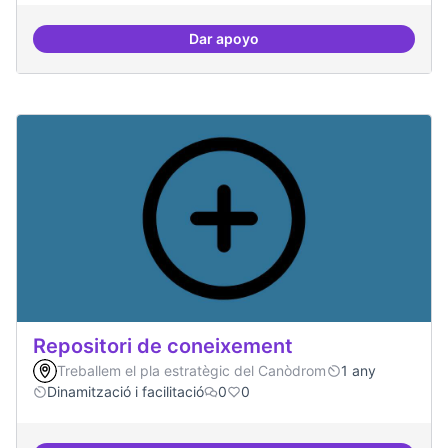
Dar apoyo
Residències d'èxit
Repositori de coneixement
Treballem el pla estratègic del Canòdrom
1 any
Dinamització i facilitació
0
0