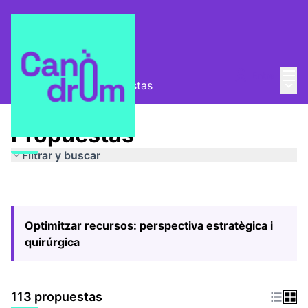
Menú
Entra
Menú 
Pla Estratègic
/
Propuestas
Propuestas
Filtrar y buscar
Optimitzar recursos: perspectiva estratègica i
quirúrgica
113 propuestas