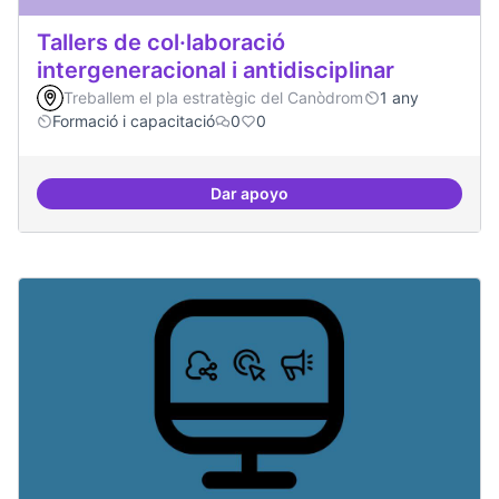
Tallers de col·laboració
intergeneracional i antidisciplinar
Treballem el pla estratègic del Canòdrom
1 any
Formació i capacitació
0
0
Dar apoyo
Tallers de col·laboració intergene