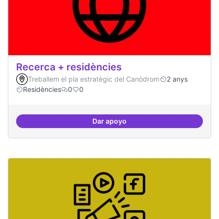
Recerca + residències
Treballem el pla estratègic del Canòdrom
2 anys
Residències
0
0
Dar apoyo
Recerca + residències