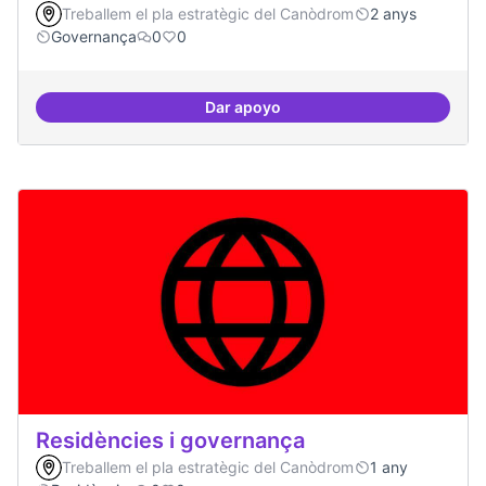
Treballem el pla estratègic del Canòdrom
2 anys
Governança
0
0
Dar apoyo
Revisió interna del Model de Go
Residències i governança
Treballem el pla estratègic del Canòdrom
1 any