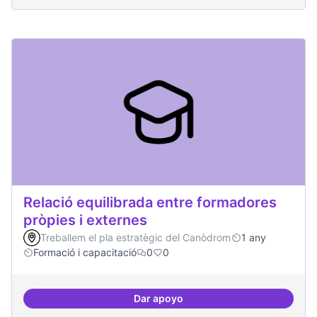
Relació equilibrada entre formadores
pròpies i externes
Treballem el pla estratègic del Canòdrom
1 any
Formació i capacitació
0
0
Dar apoyo
Relació equilibrada entre formad