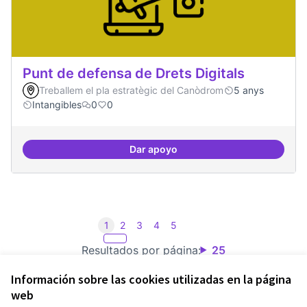
Punt de defensa de Drets Digitals
Treballem el pla estratègic del Canòdrom
5 anys
Intangibles
0
0
Dar apoyo
Punt de defensa de Drets Digitals
1
2
3
4
5
Resultados por página:
25
Información sobre las cookies utilizadas en la página
web